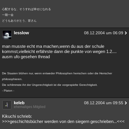
心配するな、そうすれば幸せになれる
一期一会
どうもありがとう、皆さん
lesslow
08.12.2004 um 06:09
man musste echt ma machen,wenn du aus der schule
kommst,vielleicht erfährste dann die punkte von wegen 1.2....
ausm ufo gesehen thread
Die Staaten blühen nur, wenn entweder Philosophen herrschen oder die Herrscher
philosophieren.
Die schlimmste Art der Ungerechtigkeit ist die vorgespielte Gerechtigkeit.
- Platon -
keleb
08.12.2004 um 09:55
ehemaliges Mitglied
Kikuchi schrieb:
>>>geschichtsbücher werden von den siegern geschrieben...<<<