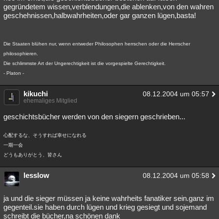
gegründetem wissen,verblendungen,die ablenken,von den wahren
geschehnissen,halbwahrheiten,oder gar ganzen lügen,basta!
Die Staaten blühen nur, wenn entweder Philosophen herrschen oder die Herrscher
philosophieren.
Die schlimmste Art der Ungerechtigkeit ist die vorgespielte Gerechtigkeit.
- Platon -
kikuchi
08.12.2004 um 05:57
ehemaliges Mitglied
geschichtsbücher werden von den siegern geschrieben...
心配するな、そうすれば幸せになれる
一期一会
どうもありがとう、皆さん
lesslow
08.12.2004 um 05:58
ja und die sieger müssen ja keine wahrheits fanatiker sein.ganz im
gegenteil.sie haben durch lügen und krieg gesiegt und sojemand
schreibt die bücher,na schönen dank