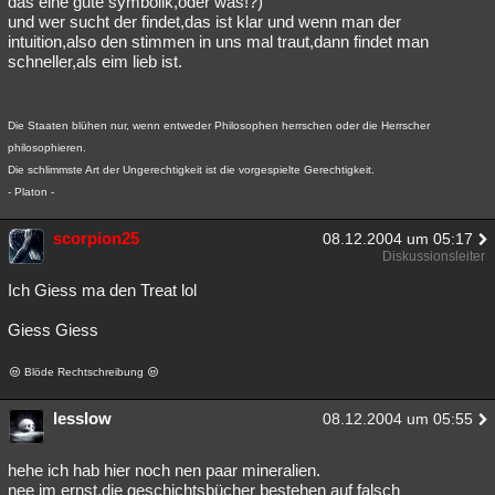
das eine gute symbolik,oder was!?)
und wer sucht der findet,das ist klar und wenn man der
Besucht
Teilgenommen
Alle
Neue
Geschlossen
intuition,also den stimmen in uns mal traut,dann findet man
schneller,als eim lieb ist.
Lesenswert
Schlüsselwörter
Die Staaten blühen nur, wenn entweder Philosophen herrschen oder die Herrscher
philosophieren.
Die schlimmste Art der Ungerechtigkeit ist die vorgespielte Gerechtigkeit.
- Platon -
scorpion25
08.12.2004 um 05:17
Diskussionsleiter
Ich Giess ma den Treat lol
Giess Giess
Blöde Rechtschreibung
lesslow
08.12.2004 um 05:55
hehe ich hab hier noch nen paar mineralien.
nee im ernst,die geschichtsbücher bestehen auf falsch