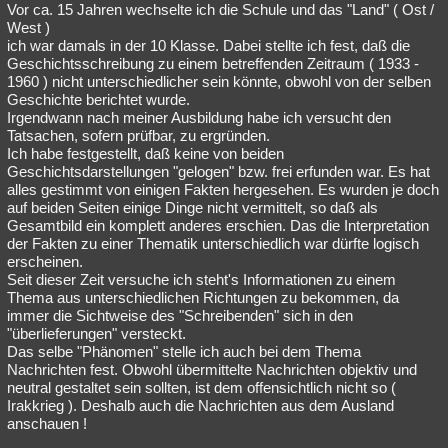
Vor ca. 15 Jahren wechselte ich die Schule und das "Land" ( Ost /
West )
ich war damals in der 10 Klasse. Dabei stellte ich fest, daß die
Geschichtsschreibung zu einem betreffenden Zeitraum ( 1933 -
1960 ) nicht unterschiedlicher sein könnte, obwohl von der selben
Geschichte berichtet wurde.
Irgendwann nach meiner Ausbildung habe ich versucht den
Tatsachen, sofern prüfbar, zu ergründen.
Ich habe festgestellt, daß keine von beiden
Geschichtsdarstellungen "gelogen" bzw. frei erfunden war. Es hat
alles gestimmt von einigen Fakten hergesehen. Es wurden je doch
auf beiden Seiten einige Dinge nicht vermittelt, so daß als
Gesamtbild ein komplett anderes erschien. Das die Interpretation
der Fakten zu einer Thematik unterschiedlich war dürfte logisch
erscheinen.
Seit dieser Zeit versuche ich steht's Informationen zu einem
Thema aus unterschiedlichen Richtungen zu bekommen, da
immer die Sichtweise des "Schreibenden" sich in den
"überlieferungen" versteckt.
Das selbe "Phänomen" stelle ich auch bei dem Thema
Nachrichten fest. Obwohl übermittelte Nachrichten objektiv und
neutral gestaltet sein sollten, ist dem offensichtlich nicht so (
Irakkrieg ). Deshalb auch die Nachrichten aus dem Ausland
anschauen !