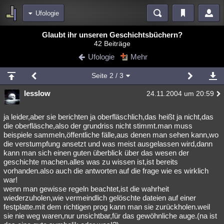
Ufologie
Bereiche
Glaubt ihr unseren Geschichtsbüchern?
42 Beiträge
Echtzeit
Diskussionen
Blogs
Videos
Statistiken
Ufologie
Mehr
Chat
Wiki
Neuigkeiten
Seite
2
/ 3
meine Rubriken
lesslow
24.11.2004 um 20:59
Menschen
Wissenschaft
Politik
Mystery
Kriminalfälle
Spiritualität
Verschwörungen
Technologie
Ufologie
ja leider,aber sie berichten ja oberfläschlich,das heißt ja nicht,das
die oberfläsche,also der grundriss nicht stimmt.man muss
beispiele sammeln,öffentliche fälle,aus denen man sehen kann,wo
Natur
Umfragen
Unterhaltung
die verstumpfung ansetzt und was meist ausgelassen wird,dann
weitere Rubriken
kann man sich einen guten überblick über das wesen der
geschichte machen.alles was zu wissen ist,ist bereits
Philosophie
Träume
Orte
Esoterik
Literatur
vorhanden.also auch die antworten auf die frage wie es wirklich
war!
Astronomie
Helpdesk
Gruppen
Gaming
Filme
wenn man gewisse regeln beachtet,ist die wahrheit
wiederzuholen,wie vermeindlich gelöschte dateien auf einer
Musik
Clash
Verbesserungen
Allmystery
English
festplatte.mit dem richtigen prog kann man sie zurückholen.weil
sie nie weg waren,nur unsichtbar,für das gewöhnliche auge.(na ist
Übersichten