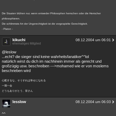
Die Staaten blühen nur, wenn entweder Philosophen herrschen oder die Herrscher
philosophieren.
Die schlimmste Art der Ungerechtigkeit ist die vorgespielte Gerechtigkeit.
- Platon -
kikuchi
08.12.2004 um 06:01
ehemaliges Mitglied
@leslow
...echt? die sieger sind keine wahrheitsfanatiker^^lol
natürlich wirst du dich im nachhinein immer als gerecht und
großzügig usw. beschreiben --->mohamed wie er von moslems
beschrieben wird
心配するな、そうすれば幸せになれる
一期一会
どうもありがとう、皆さん
lesslow
08.12.2004 um 06:03
^^