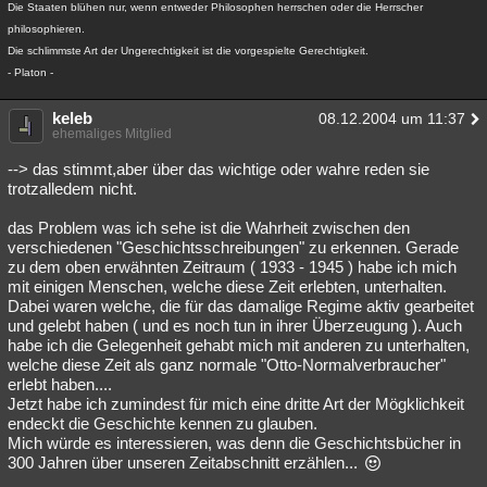
Die Staaten blühen nur, wenn entweder Philosophen herrschen oder die Herrscher
philosophieren.
Die schlimmste Art der Ungerechtigkeit ist die vorgespielte Gerechtigkeit.
- Platon -
keleb
08.12.2004 um 11:37
ehemaliges Mitglied
--> das stimmt,aber über das wichtige oder wahre reden sie
trotzalledem nicht.
das Problem was ich sehe ist die Wahrheit zwischen den
verschiedenen "Geschichtsschreibungen" zu erkennen. Gerade
zu dem oben erwähnten Zeitraum ( 1933 - 1945 ) habe ich mich
mit einigen Menschen, welche diese Zeit erlebten, unterhalten.
Dabei waren welche, die für das damalige Regime aktiv gearbeitet
und gelebt haben ( und es noch tun in ihrer Überzeugung ). Auch
habe ich die Gelegenheit gehabt mich mit anderen zu unterhalten,
welche diese Zeit als ganz normale "Otto-Normalverbraucher"
erlebt haben....
Jetzt habe ich zumindest für mich eine dritte Art der Mögklichkeit
endeckt die Geschichte kennen zu glauben.
Mich würde es interessieren, was denn die Geschichtsbücher in
300 Jahren über unseren Zeitabschnitt erzählen...