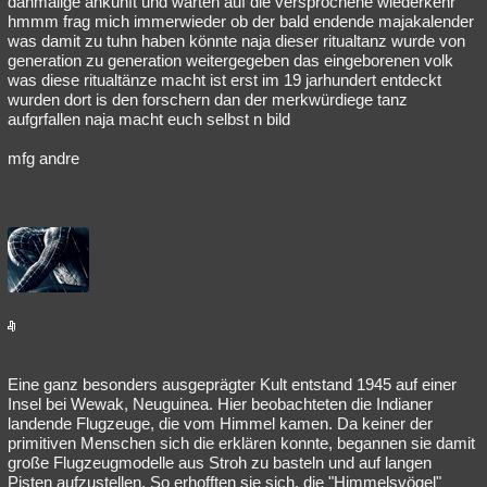
dahmalige ankunft und warten auf die versprochene wiederkehr
hmmm frag mich immerwieder ob der bald endende majakalender
Besucht
Teilgenommen
Alle
Neue
Geschlossen
was damit zu tuhn haben könnte naja dieser ritualtanz wurde von
generation zu generation weitergegeben das eingeborenen volk
Lesenswert
Schlüsselwörter
was diese ritualtänze macht ist erst im 19 jarhundert entdeckt
wurden dort is den forschern dan der merkwürdiege tanz
aufgrfallen naja macht euch selbst n bild
mfg andre
Eine ganz besonders ausgeprägter Kult entstand 1945 auf einer
Insel bei Wewak, Neuguinea. Hier beobachteten die Indianer
landende Flugzeuge, die vom Himmel kamen. Da keiner der
primitiven Menschen sich die erklären konnte, begannen sie damit
große Flugzeugmodelle aus Stroh zu basteln und auf langen
Pisten aufzustellen. So erhofften sie sich, die "Himmelsvögel"