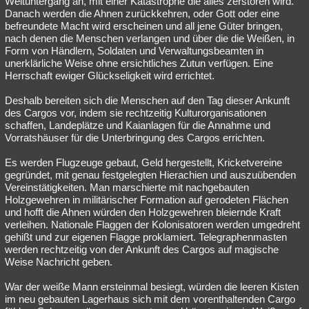
Weltuntergang an, mit einer Katastrophe die alles zerstören wird.
Danach werden die Ahnen zurückkehren, oder Gott oder eine
befreundete Macht wird erscheinen und all jene Güter bringen,
nach denen die Menschen verlangen und über die die Weißen, in
Form von Händlern, Soldaten und Verwaltungsbeamten in
unerklärliche Weise ohne ersichtliches Zutun verfügen. Eine
Herrschaft ewiger Glückseligkeit wird errichtet.
Deshalb bereiten sich die Menschen auf den Tag dieser Ankunft
des Cargos vor, indem sie rechtzeitig Kulturorganisationen
schaffen, Landeplätze und Kaianlagen für die Annahme und
Vorratshäuser für die Unterbringung des Cargos errichten.
Es werden Flugzeuge gebaut, Geld hergestellt, Kricketvereine
gegründet, mit genau festgelegten Hierachien und auszuübenden
Vereinstätigkeiten. Man marschierte mit nachgebauten
Holzgewehren in militärischer Formation auf gerodeten Flächen
und hofft die Ahnen würden den Holzgewehren bleiernde Kraft
verleihen. Nationale Flaggen der Kolonisatoren werden umgedreht
gehißt und zur eigenen Flagge proklamiert. Telegraphenmasten
werden rechtzeitig von der Ankunft des Cargos auf magische
Weise Nachricht geben.
War der weiße Mann ersteinmal besiegt, würden die leeren Kisten
im neu gebauten Lagerhaus sich mit dem vorenthaltenden Cargo