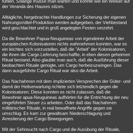
fühlen. Solange müsse man warten und könnte wie ein Weißer auf
der Veranda des Hauses sitzen.
Alltägliche, hergebrachte Handlungen zur Sicherung der eigenen
Nahrungsmittel-Produktion werden aufgegeben, der Viehbestand
wird geschlachtet und in groß angelegten Festen verzehrt.
Da die Bewohner Papua-Neuguineas von irgendeiner Arbeit der
europäischen Kolonisatoren nichts wahrnehmen konnten, war es
ein leichtes sich vorzustellen, daß die "Arbeit" der Kolonisatoren,
die ihnen die Cargo Lieferung beschaffte, in eben diesen geheimen
Ritual bestand. Also glaubte man auch, daß die Ausführung dieser
beobachten Rituale genügte, um Cargo herbeizuzwingen. Das
dann ausgeführte Cargo Ritual war also die Arbeit.
Das Nachahmen mit dem implizierten Versprechen der Güter- und
damit der Heilserwartung richtete sich letztendlich gegen die
Kolonisatoren. Diese konnten es nicht zulassen, daß die
Bewohner apua-Neuguineas aufhörten für die Entrichtung der neu
eingeführten Steuer zu arbeiten. Oder daß das Nachahmen
militärischer Rituale, in real bewaffnete Angriffe gegen sie
umschlug. Es kam zur gewaltsam Niederschlagung und
Arrestierung der Cargo Bewegungen.
Mit der Sehnsucht nach Cargo und die Ausübung der Rituale,