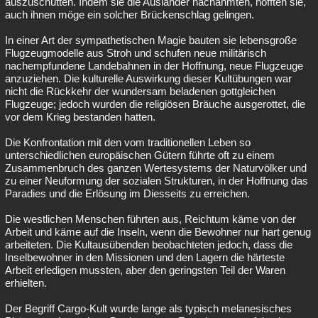
auszuschütten. Indem sie die Ausländer nachahmten, hofften sie,
auch ihnen möge ein solcher Brückenschlag gelingen.
In einer Art der sympathetischen Magie bauten sie lebensgroße
Flugzeugmodelle aus Stroh und schufen neue militärisch
nachempfundene Landebahnen in der Hoffnung, neue Flugzeuge
anzuziehen. Die kulturelle Auswirkung dieser Kultübungen war
nicht die Rückkehr der wundersam beladenen gottgleichen
Flugzeuge; jedoch wurden die religiösen Bräuche ausgerottet, die
vor dem Krieg bestanden hatten.
Die Konfrontation mit den vom traditionellen Leben so
unterschiedlichen europäischen Gütern führte oft zu einem
Zusammenbruch des ganzen Wertesystems der Naturvölker und
zu einer Neuformung der sozialen Strukturen, in der Hoffnung das
Paradies und die Erlösung im Diesseits zu erreichen.
Die westlichen Menschen führten aus, Reichtum käme von der
Arbeit und käme auf die Inseln, wenn die Bewohner nur hart genug
arbeiteten. Die Kultausübenden beobachteten jedoch, dass die
Inselbewohner in den Missionen und den Lagern die härteste
Arbeit erledigen mussten, aber den geringsten Teil der Waren
erhielten.
Der Begriff Cargo-Kult wurde lange als typisch melanesisches