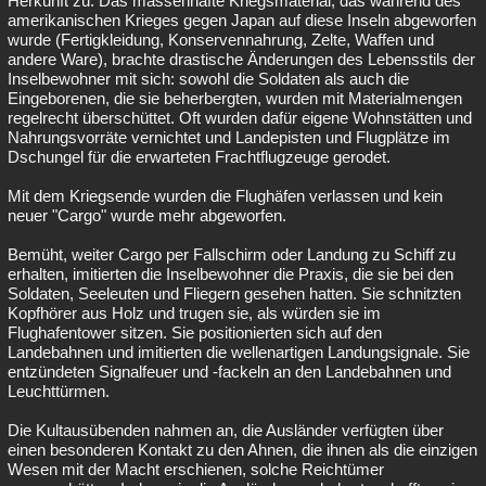
Herkunft zu. Das massenhafte Kriegsmaterial, das während des
amerikanischen Krieges gegen Japan auf diese Inseln abgeworfen
wurde (Fertigkleidung, Konservennahrung, Zelte, Waffen und
andere Ware), brachte drastische Änderungen des Lebensstils der
Inselbewohner mit sich: sowohl die Soldaten als auch die
Eingeborenen, die sie beherbergten, wurden mit Materialmengen
regelrecht überschüttet. Oft wurden dafür eigene Wohnstätten und
Nahrungsvorräte vernichtet und Landepisten und Flugplätze im
Dschungel für die erwarteten Frachtflugzeuge gerodet.
Mit dem Kriegsende wurden die Flughäfen verlassen und kein
neuer "Cargo" wurde mehr abgeworfen.
Bemüht, weiter Cargo per Fallschirm oder Landung zu Schiff zu
erhalten, imitierten die Inselbewohner die Praxis, die sie bei den
Soldaten, Seeleuten und Fliegern gesehen hatten. Sie schnitzten
Kopfhörer aus Holz und trugen sie, als würden sie im
Flughafentower sitzen. Sie positionierten sich auf den
Landebahnen und imitierten die wellenartigen Landungsignale. Sie
entzündeten Signalfeuer und -fackeln an den Landebahnen und
Leuchttürmen.
Die Kultausübenden nahmen an, die Ausländer verfügten über
einen besonderen Kontakt zu den Ahnen, die ihnen als die einzigen
Wesen mit der Macht erschienen, solche Reichtümer