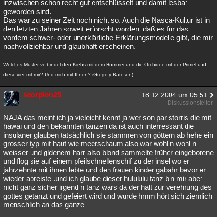
inzwischen schon recht gut entschlüsselt und damit lesbar
geworden sind.
Das war zu seiner Zeit noch nicht so. Auch die Nasca-Kultur ist in
den letzten Jahren soweit erforscht worden, daß es für das
vordem schwer- oder unerklärliche Erklärungsmodelle gibt, die mir
nachvollziehbar und glaubhaft erscheinen.
Welches Muster verbindet den Krebs mit dem Hummer und die Orchidee mit der Primel und
diese vier mit mir? Und mich mit Ihnen? (Gregory Bateson)
scorpion25
18.12.2004 um 05:51
Diskussionsleiter
NAJA das meint ich ja vieleicht kennt ja wer son par storris die mit
hawai und den bekannten tänzen da ist auch interressant die
insulaner glauben tatsächlich sie stammen von göttern ab hehe ein
grosser typ mit haut wie meerschaum also war wohl n wohl n
weisser und gldenem harr also blond sammelte früher eingeborene
und flog sie auf einem pfeilschnellenschif zu der insel wo er
jahrzehnte mit ihnen lebte und den frauen kinder gabahr bevor er
wieder abreiste .und ich glaube dieser hulululu tanz bin mir aber
nicht ganz sicher irgend n tanz wars da der halt zur verehrung des
gottes getanzt und gefeiert wird und wurde hmm hört sich ziemlich
menschlich an das ganze