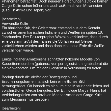
Phänomen betrachtet. Doch neueren Forschungen zufolge kamen
Cargo-Kulte schon früher und auch außerhalb von Melanesien
(Bsp.: in Afrika und Japan) vor.
[bearbeiten]
Verwandte Kulte
Ein ähnlicher Kult, der Geistertanz entstand aus dem Kontakt
zwischen amerikanischen Indianern und Weißen im späten 19.
Jahrhundert. Der Paiutenprophet Wovoka verkündete, dass durch
eine bestimmte Art des Tanzes die Vorfahren auf Gleisen
zurückkehren würden und dass dann eine neue Erde die Weiße
verschlingen würde.
Einige Indianer Amazoniens schnitzten hölzerne Modelle von
Kassettenrecordern (gabarora von portugiesisisch: grabadora) die
sie verwendeten, um mit den Geistern in Verbindung zu treten.
Bedingt durch die Vielfalt der Bewegungen und
Erscheinungsformen hat sich kein einheitliches Bild
herausgebildet. Oft handelt es sich um eine Mixtur christlichen und
vorchristlichen Gedankengutes. Der Ethnologe Marvin Harris hat
Verbindungslinien von sozialen Mechanismen des Cargo-Kults
zum Messianismus gezogen.
[bearbeiten]