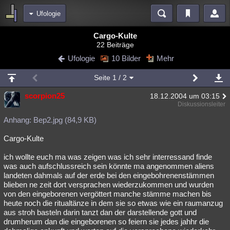
Ufologie
Bereiche
Cargo-Kulte
22 Beiträge
Echtzeit
Diskussionen
Blogs
Videos
Statistiken
Ufologie
10 Bilder
Mehr
Chat
Wiki
Neuigkeiten
Seite
1
/ 2
meine Rubriken
scorpion25
18.12.2004 um 03:15
Menschen
Wissenschaft
Politik
Mystery
Kriminalfälle
Diskussionsleiter
Spiritualität
Verschwörungen
Technologie
Ufologie
Anhang: Bep2.jpg (84,9 KB)
Cargo-Kulte
Natur
Umfragen
Unterhaltung
weitere Rubriken
ich wollte euch ma was zeigen was ich sehr interressand finde
was auch aufschlussreich sein könnte ma angenommen aliens
Philosophie
Träume
Orte
Esoterik
Literatur
landeten dahmals auf der erde bei den eingebohrenenstämmen
blieben ne zeit dort versprachen wiederzukommen und wurden
Astronomie
Helpdesk
Gruppen
Gaming
Filme
von den eingeborenen vergöttert manche stämme machen bis
heute noch die ritualtänze in dem sie so etwas wie ein raumanzug
Musik
Clash
Verbesserungen
Allmystery
English
aus stroh basteln darin tanzt dan der darstellende gott und
drumherum dan die eingeborenen so feiern sie jedes jahhr die
Übersichten