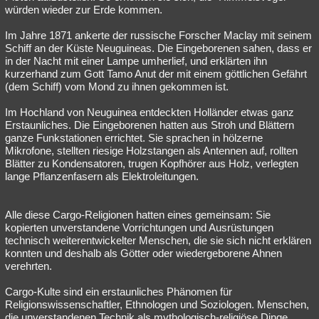
würden wieder zur Erde kommen.
Im Jahre 1871 ankerte der russische Forscher Maclay mit seinem
Schiff an der Küste Neuguineas. Die Eingeborenen sahen, dass er
in der Nacht mit einer Lampe umherlief, und erklärten ihn
kurzerhand zum Gott Tamo Anut der mit einem göttlichen Gefährt
(dem Schiff) vom Mond zu ihnen gekommen ist.
Im Hochland von Neuguinea entdeckten Holländer etwas ganz
Erstaunliches. Die Eingeborenen hatten aus Stroh und Blättern
ganze Funkstationen errichtet. Sie sprachen in hölzerne
Mikrofone, stellten riesige Holzstangen als Antennen auf, rollten
Blätter zu Kondensatoren, trugen Kopfhörer aus Holz, verlegten
lange Pflanzenfasern als Elektroleitungen.
Alle diese Cargo-Religionen hatten eines gemeinsam: Sie
kopierten unverstandene Vorrichtungen und Ausrüstungen
technisch weiterentwickelter Menschen, die sie sich nicht erklären
konnten und deshalb als Götter oder wiedergeborene Ahnen
verehrten.
Cargo-Kulte sind ein erstaunliches Phänomen für
Religionswissenschaftler, Ethnologen und Soziologen. Menschen,
die unverstandenen Technik als mythologisch-religiöse Dinge