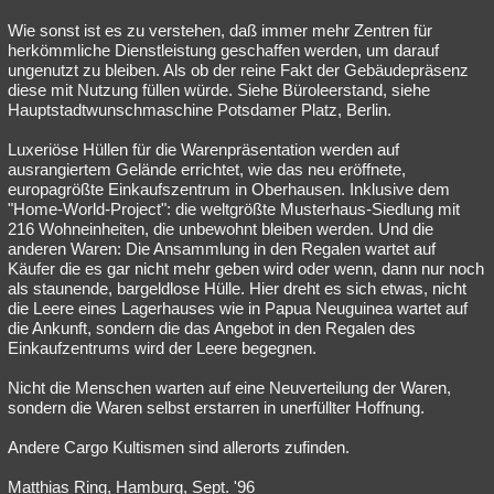
Wie sonst ist es zu verstehen, daß immer mehr Zentren für
herkömmliche Dienstleistung geschaffen werden, um darauf
ungenutzt zu bleiben. Als ob der reine Fakt der Gebäudepräsenz
diese mit Nutzung füllen würde. Siehe Büroleerstand, siehe
Hauptstadtwunschmaschine Potsdamer Platz, Berlin.
Luxeriöse Hüllen für die Warenpräsentation werden auf
ausrangiertem Gelände errichtet, wie das neu eröffnete,
europagrößte Einkaufszentrum in Oberhausen. Inklusive dem
"Home-World-Project": die weltgrößte Musterhaus-Siedlung mit
216 Wohneinheiten, die unbewohnt bleiben werden. Und die
anderen Waren: Die Ansammlung in den Regalen wartet auf
Käufer die es gar nicht mehr geben wird oder wenn, dann nur noch
als staunende, bargeldlose Hülle. Hier dreht es sich etwas, nicht
die Leere eines Lagerhauses wie in Papua Neuguinea wartet auf
die Ankunft, sondern die das Angebot in den Regalen des
Einkaufzentrums wird der Leere begegnen.
Nicht die Menschen warten auf eine Neuverteilung der Waren,
sondern die Waren selbst erstarren in unerfüllter Hoffnung.
Andere Cargo Kultismen sind allerorts zufinden.
Matthias Ring, Hamburg, Sept. '96