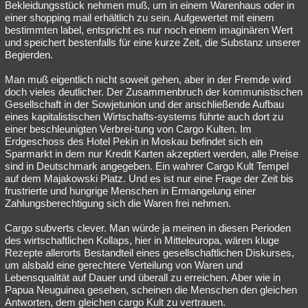
Bekleidungsstück nehmen muß, um in einem Warenhaus oder in
einer shopping mail erhältlich zu sein. Aufgewertet mit einem
bestimmten label, entspricht es nur noch einem imaginären Wert
und speichert bestenfalls für eine kurze Zeit, die Substanz unserer
Begierden.
Man muß eigentlich nicht soweit gehen, aber in der Fremde wird
doch vieles deutlicher. Der Zusammenbruch der kommunistischen
Gesellschaft in der Sowjetunion und der anschließende Aufbau
eines kapitalistischen Wirtschafts-systems führte auch dort zu
einer beschleunigten Verbrei-tung von Cargo Kulten. Im
Erdgeschoss des Hotel Pekin in Moskau befindet sich ein
Sparmarkt in dem nur Kredit Karten akzeptiert werden, alle Preise
sind in Deutschmark angegeben. Ein wahrer Cargo Kult Tempel
auf dem Majakowski Platz. Und es ist nur eine Frage der Zeit bis
frustrierte und hungrige Menschen in Ermangelung einer
Zahlungsberechtigung sich die Waren frei nehmen.
Cargo subverts clever. Man würde ja meinen in diesen Perioden
des wirtschaftlichen Kollaps, hier in Mitteleuropa, wären kluge
Rezepte allerorts Bestandteil eines gesellschaftlichen Diskurses,
um alsbald eine gerechtere Verteilung von Waren und
Lebensqualität auf Dauer und überall zu erreichen. Aber wie in
Papua Neuguinea gesehen, scheinen die Menschen den gleichen
Antworten, dem gleichen cargo Kult zu vertrauen.