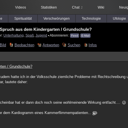
Videos
Statistiken
Chat
Wiki
Neuig
2
le
Spiritualität
Verschwörungen
Technologie
Ufologie
s Spruch aus dem Kindergarten / Grundschule?
er:
Unterhaltung
,
Spaß
,
Jugend
▪ Abonnieren:
Feed
E-Mail
Bild
Beobachten
Antworten
Suchen
Infos
rten / Grundschule?
, zudem hatte ich in der Volksschule ziemliche Probleme mit Rechtschreibung
r, lautete daher:
scheinbar hat er dann doch noch seine wohlmeinende Wirkung entfacht....
ehr dem Kardiogramm eines Kammerflimmernpatienten...