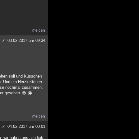
melden
03.02.2017 um 09:34
ehen soll und Küsschen
h. Und ein Herzkettchen
Klasse nochmal zusammen,
eder gesehen
melden
04.02.2017 um 00:01
, wir haben uns alle lieb,