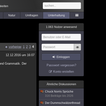
keiten
Natur
Umfragen
Unterhaltung
1
.
0
6
3
Nutzer anwesend
vorherige
1
2
3
4
12.12.2016 um 16:07
Einloggen
 und Grammatik. Der
Passwort vergessen?
Konto erstellen
Ähnliche Diskussionen
Chuck Norris Sprüche
316 Beiträge bis 2026
Der Dummschwätzerthread