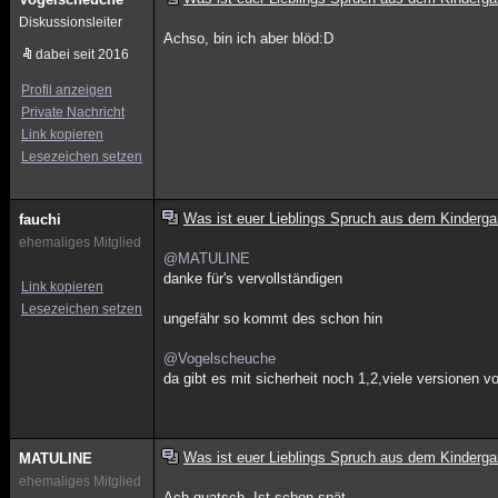
Diskussionsleiter
Achso, bin ich aber blöd:D
dabei seit 2016
Profil anzeigen
Private Nachricht
Link kopieren
Lesezeichen setzen
Was ist euer Lieblings Spruch aus dem Kinderga
fauchi
ehemaliges Mitglied
@MATULINE
danke für's vervollständigen
Link kopieren
Lesezeichen setzen
ungefähr so kommt des schon hin
@Vogelscheuche
da gibt es mit sicherheit noch 1,2,viele versionen 
Was ist euer Lieblings Spruch aus dem Kinderga
MATULINE
ehemaliges Mitglied
Ach quatsch. Ist schon spät.