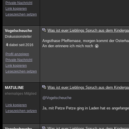
Private Nachricht
Link kopieren
Lesezeichen setzen
Was ist euer Lieblings Spruch aus dem Kinderga
Vogelscheuche
Diskussionsleiter
Angsthase Pfeffernase, morgen kommt der Osterhas
dabei seit 2016
An den erinnere ich mich noch
Profil anzeigen
Private Nachricht
Link kopieren
Lesezeichen setzen
Was ist euer Lieblings Spruch aus dem Kinderga
MATULINE
ehemaliges Mitglied
@Vogelscheuche
Link kopieren
Ja, mit Petze Petze ging in Laden hat es angefange
Lesezeichen setzen
Was ist euer Lieblings Spruch aus dem Kinderga
Vogelscheuche