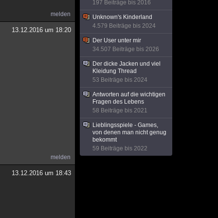
197 Beiträge bis 2016
melden
Unknown's Kinderland
4.579 Beiträge bis 2024
13.12.2016 um 18:20
Der User unter mir
34.507 Beiträge bis 2026
Der dicke Jacken und viel
Kleidung Thread
53 Beiträge bis 2024
Antworten auf die wichtigen
Fragen des Lebens
58 Beiträge bis 2021
Lieblingsspiele - Games,
von denen man nicht genug
bekommt
59 Beiträge bis 2022
melden
13.12.2016 um 18:43