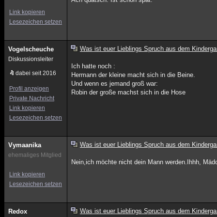
Link kopieren
Lesezeichen setzen
Was ist euer Lieblings Spruch aus dem Kinderga
Vogelscheuche
Diskussionsleiter
Ich hatte noch :
dabei seit 2016
Hermann der kleine macht sich in die Beine.
Und wenn es jemand groß war:
Profil anzeigen
Robin der große machst sich in die Hose
Private Nachricht
Link kopieren
Lesezeichen setzen
Was ist euer Lieblings Spruch aus dem Kinderga
Vymaanika
ehemaliges Mitglied
Nein,ich möchte nicht dein Mann werden.Ihhh, Mäd
Link kopieren
Lesezeichen setzen
Was ist euer Lieblings Spruch aus dem Kinderga
Redox