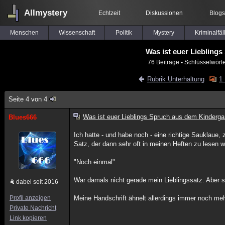
Allmystery
Echtzeit
Diskussionen
Blogs
Menschen
Wissenschaft
Politik
Mystery
Kriminalfäl
Was ist euer Liebling
76 Beiträge
▪ Schlüsselwört
Rubrik Unterhaltung
1 
Seite 4 von 4
Was ist euer Lieblings Spruch aus dem Kinderga
Blues666
Ich hatte - und habe noch - eine richtige Sauklaue
Satz, der dann sehr oft in meinen Heften zu lesen wa
"Noch einmal"
War damals nicht gerade mein Lieblingssatz. Aber 
dabei seit 2016
Profil anzeigen
Meine Handschrift ähnelt allerdings immer noch m
Private Nachricht
Link kopieren