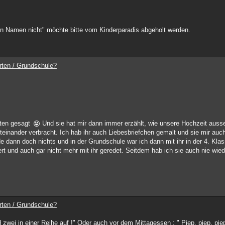
inen Namen nicht" möchte bitte vom Kinderparadis abgeholt werden.
rten / Grundschule?
rten gesagt
Und sie hat mir dann immer erzählt, wie unsere Hochzeit auss
iteinander verbracht. Ich hab ihr auch Liebesbriefchen gemalt und sie mir auc
de dann doch nichts und in der Grundschule war ich dann mit ihr in der 4. 
iert und auch gar nicht mehr mit ihr geredet. Seitdem hab ich sie auch nie wi
rten / Grundschule?
d zwei in einer Reihe auf !" Oder auch vor dem Mittagessen : " Piep, piep, piep