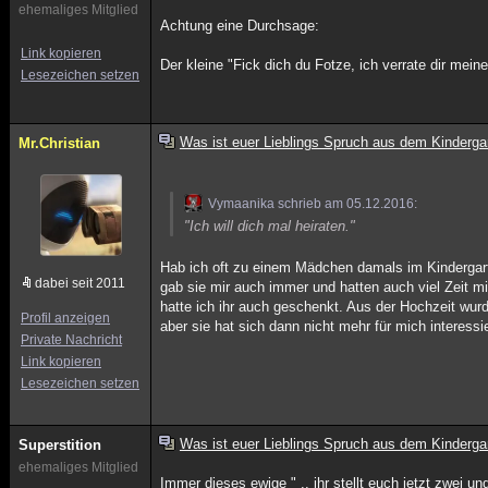
ehemaliges Mitglied
Achtung eine Durchsage:
Link kopieren
Der kleine "Fick dich du Fotze, ich verrate dir me
Lesezeichen setzen
Was ist euer Lieblings Spruch aus dem Kinderga
Mr.Christian
Vymaanika schrieb am 05.12.2016:
"Ich will dich mal heiraten."
Hab ich oft zu einem Mädchen damals im Kinderga
dabei seit 2011
gab sie mir auch immer und hatten auch viel Zeit m
hatte ich ihr auch geschenkt. Aus der Hochzeit wur
Profil anzeigen
aber sie hat sich dann nicht mehr für mich interess
Private Nachricht
Link kopieren
Lesezeichen setzen
Was ist euer Lieblings Spruch aus dem Kinderga
Superstition
ehemaliges Mitglied
Immer dieses ewige " .. ihr stellt euch jetzt zwei un