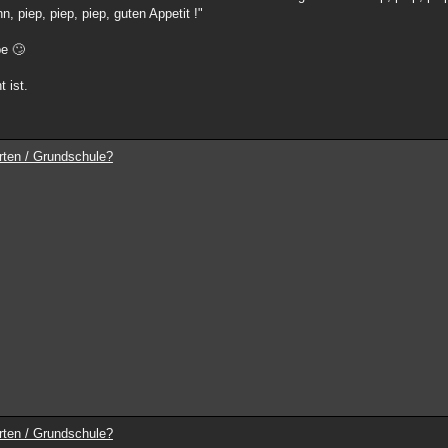
, piep, piep, piep, guten Appetit !"
be 🙄
t ist.
rten / Grundschule?
rten / Grundschule?