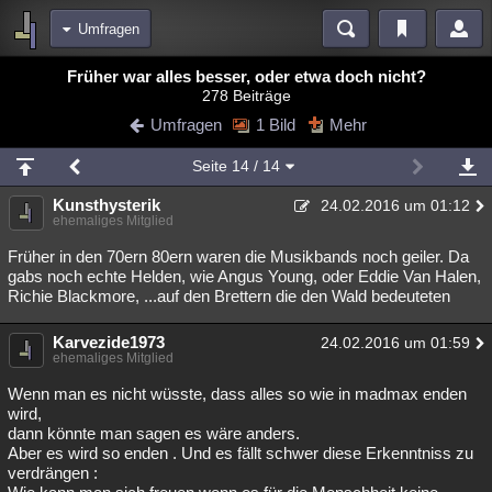
Umfragen
Bereiche
Früher war alles besser, oder etwa doch nicht?
278 Beiträge
Echtzeit
Diskussionen
Blogs
Videos
Statistiken
Umfragen
1 Bild
Mehr
Chat
Wiki
Neuigkeiten
2
Seite
14
/ 14
meine Rubriken
Kunsthysterik
24.02.2016 um 01:12
Menschen
Wissenschaft
Politik
Mystery
Kriminalfälle
ehemaliges Mitglied
Spiritualität
Verschwörungen
Technologie
Ufologie
Früher in den 70ern 80ern waren die Musikbands noch geiler. Da
gabs noch echte Helden, wie Angus Young, oder Eddie Van Halen,
Richie Blackmore, ...auf den Brettern die den Wald bedeuteten
Natur
Umfragen
Unterhaltung
weitere Rubriken
Karvezide1973
24.02.2016 um 01:59
ehemaliges Mitglied
Philosophie
Träume
Orte
Esoterik
Literatur
Wenn man es nicht wüsste, dass alles so wie in madmax enden
Astronomie
Helpdesk
Gruppen
Gaming
Filme
wird,
dann könnte man sagen es wäre anders.
Musik
Clash
Verbesserungen
Allmystery
English
Aber es wird so enden . Und es fällt schwer diese Erkenntniss zu
verdrängen :
Übersichten