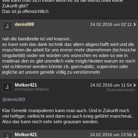
Wie kann man sich freuen wenn es für die Menschheit keine
Zukunft gibt?
Besucht
Teilgenommen
Alle
Neue
Geschlossen
Das ist ja offensichtlich
Lesenswert
Schlüsselwörter
denis069
24.02.2016 um 02:11
nah die bandbreite ist viel krasser..
es kann sein das dank technik das altern abgeschafft wird und die
maschinen die arbeit für uns immer mehr übernehmen (technsiche
singularität) ooder wir würden uns wünschen es wäre so wie in
madmax den es gibt unendlich viele möglichkeiten warum es noch
viel schlimmer werden könnte zb. gammablitz, superviren oder
jegliche art unsere genetik völlig zu verstümmeln
Melkor421
24.02.2016 um 11:54
ehemaliges Mitglied
Diskussionsleiter
@denis069
Klar Genetik manipulieren kann man auch. Und in Zukunft noch
viel heftiger, vielleicht wird dann so auch krieg geführt manchmal..
Also das kann noch sehr sehr grausam werden.
Melkor421
24.02.2016 um 13:56