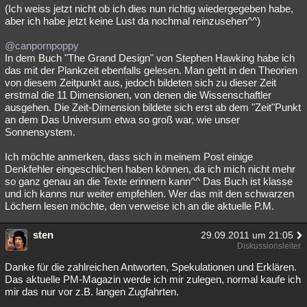
(Ich weiss jetzt nicht ob ich dies nun richtig wiedergegeben habe,
aber ich habe jetzt keine Lust da nochmal reinzusehen^^)
@canpornpoppy
In dem Buch "The Grand Design" von Stephen Hawking habe ich
das mit der Plankzeit ebenfalls gelesen. Man geht in den Theorien
von diesem Zeitpunkt aus, jedoch bildeten sich zu dieser Zeit
erstmal die 11 Dimensionen, von denen die Wissenschaftler
ausgehen. Die Zeit-Dimension bildete sich erst ab dem "Zeit"Punkt
an dem Das Universum etwa so groß war, wie unser
Sonnensystem.
Ich möchte anmerken, dass sich in meinem Post einige
Denkfehler eingeschlichen haben können, da ich mich nicht mehr
so ganz genau an die Texte erinnern kann^^ Das Buch ist klasse
und ich kanns nur weiter empfehlen. Wer das mit den schwarzen
Löchern lesen möchte, den verweise ich an die aktuelle P.M.
sten
29.09.2011 um 21:05
Diskussionsleiter
Danke für die zahlreichen Antworten, Spekulationen und Erklären.
Das aktuelle PM-Magazin werde ich mir zulegen, normal kaufe ich
mir das nur vor z.B. langen Zugfahrten.