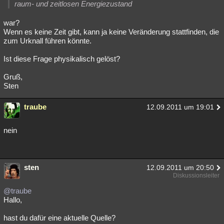
raum- und zeitlosen Energiezustand
Besucht
Teilgenommen
Alle
Neue
Geschlossen
war?
Lesenswert
Schlüsselwörter
Wenn es keine Zeit gibt, kann ja keine Veränderung stattfinden, die
zum Urknall führen könnte.
Ist diese Frage physikalisch gelöst?
Gruß,
Sten
traube
12.09.2011 um 19:01
nein
sten
12.09.2011 um 20:50
Diskussionsleiter
@traube
Hallo,
hast du dafür eine aktuelle Quelle?