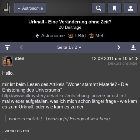
Astronomie
Bereiche
Urknall - Eine Veränderung ohne Zeit?
28 Beiträge
Echtzeit
Diskussionen
Blogs
Videos
Statistiken
Astronomie
1 Bild
Mehr
Chat
Wiki
Neuigkeiten
2
Seite
1
/ 2
meine Rubriken
sten
12.09.2011 um 10:54
Menschen
Wissenschaft
Politik
Mystery
Kriminalfälle
Diskussionsleiter
Spiritualität
Verschwörungen
Technologie
Ufologie
Hallo,
mir ist beim Lesen des Artikels "Woher stammt Materie? - Die
Natur
Umfragen
Unterhaltung
Entstehung des Universums"
weitere Rubriken
http://www.allmystery.de/artikel/entstehung_universum.shtml
mal wieder aufgefallen, was ich mich schon länger frage - wie kam
Philosophie
Träume
Orte
Esoterik
Literatur
es zum Urknall, oder wie kam es zu der
Astronomie
Helpdesk
Gruppen
Gaming
Filme
wahrscheinlich [...] winzige[n] Energieabweichung
Musik
Clash
Verbesserungen
Allmystery
English
, wenn es ein
Übersichten