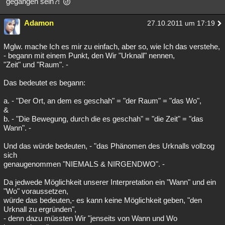
"gegangen sein?!
Adamon
27.10.2011 um 17:19
Mglw. mache Ich es mir zu einfach, aber so, wie Ich das verstehe,
- begann mit einem Punkt, den Wir "Urknall" nennen,
"Zeit" und "Raum". -
Das bedeutet es begann:
a. - "Der Ort, an dem es geschah" = "der Raum" = "das Wo",
&
b. - "Die Bewegung, durch die es geschah" = "die Zeit" = "das
Wann". -
Und das würde bedeuten, - "das Phänomen des Urknalls vollzog
sich
genaugenommen "NIEMALS & NIRGENDWO". -
Da jedwede Möglichkeit unserer Interpretation ein "Wann" und ein
"Wo" voraussetzen,
würde das bedeuten,- es kann keine Möglichkeit geben, "den
Urknall zu ergründen",
- denn dazu müssten Wir "jenseits von Wann und Wo