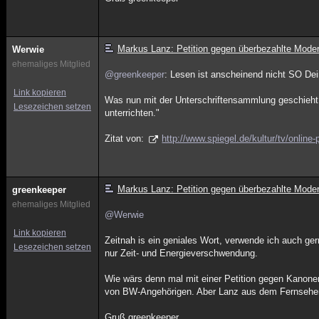
Markus Lanz: Petition gegen überbezahlte Mode
Werwie
ehemaliges Mitglied
@greenkeeper
: Lesen ist anscheinend nicht SO Dei
Link kopieren
Was nun mit der Unterschriftensammlung geschieht,
Lesezeichen setzen
unterrichten."
Zitat von:
http://www.spiegel.de/kultur/tv/onlin
Markus Lanz: Petition gegen überbezahlte Mode
greenkeeper
ehemaliges Mitglied
@Werwie
Link kopieren
Zeitnah is ein geniales Wort, verwende ich auch gern
Lesezeichen setzen
nur Zeit- und Energieverschwendung.
Wie wärs denn mal mit einer Petition gegen Kanon
von BW-Angehörigen. Aber Lanz aus dem Fernsehen z
Gruß greenkeeper