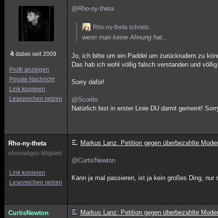
@Rho-ny-theta
Rho-ny-theta schrieb:
wenn man keine Ahnung hat...
dabei seit 2009
Jo, ich bitte um ein Paddel um zurückrudern zu kön
Das hab ich wohl völlig falsch verstanden und völlig
Profil anzeigen
Private Nachricht
Sorry dafür!
Link kopieren
Lesezeichen setzen
@Scorito
Natürlich bist in erster Linie DU damit gemeint! Sorr
Markus Lanz: Petition gegen überbezahlte Mode
Rho-ny-theta
ehemaliges Mitglied
@CurtisNewton
Link kopieren
Kann ja mal passieren, ist ja kein großes Ding, nur 
Lesezeichen setzen
Markus Lanz: Petition gegen überbezahlte Mode
CurtisNewton