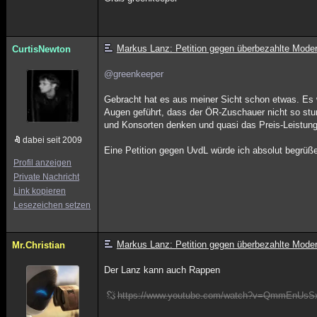
Markus Lanz: Petition gegen überbezahlte Mode
CurtisNewton
@greenkeeper
Gebracht hat es aus meiner Sicht schon etwas. Es 
Augen geführt, dass der ÖR-Zuschauer nicht so stu
und Konsorten denken und quasi das Preis-Leistungs
dabei seit 2009
Eine Petition gegen UvdL würde ich absolut begrüß
Profil anzeigen
Private Nachricht
Link kopieren
Lesezeichen setzen
Markus Lanz: Petition gegen überbezahlte Mode
Mr.Christian
Der Lanz kann auch Rappen
https://www.youtube.com/watch?v=QmmEnUsS