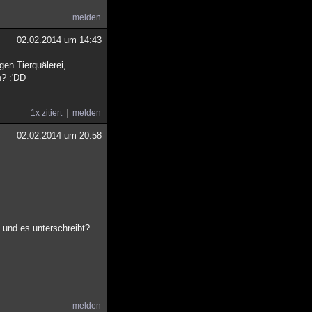
melden
02.02.2014 um 14:43
gen Tierquälerei,
n? :'DD
1x zitiert
melden
02.02.2014 um 20:58
t und es unterschreibt?
melden