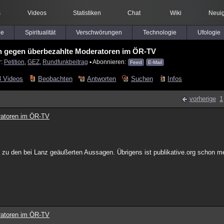
s
Videos
Statistiken
Chat
Wiki
Neuig
le
Spiritualität
Verschwörungen
Technologie
Ufologie
on gegen überbezahlte Moderatoren im ÖR-TV
r:
Petition
,
GEZ
,
Rundfunkbeitrag
▪ Abonnieren:
Feed
E-Mail
3 Videos
Beobachten
Antworten
Suchen
Infos
vorherige
1
ratoren im ÖR-TV
ung zu den bei Lanz geäußerten Aussagen. Übrigens ist publikative.org schon 
ratoren im ÖR-TV