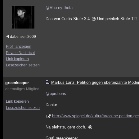
@Rho-ny-theta
Das war Curtis-Stufe 3-4
Und peinlich Stufe 12!
dabei seit 2009
Profil anzeigen
Private Nachricht
Link kopieren
Lesezeichen setzen
Markus Lanz: Petition gegen überbezahlte Mode
greenkeeper
ehemaliges Mitglied
@pprubens
Link kopieren
Danke.
Lesezeichen setzen
http://www.spiegel.de/kultur/tv/online-petition
Na siehste, geht doch.
Gruß greenkeeper