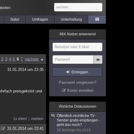
keiten
Natur
Umfragen
Unterhaltung
9
6
4
Nutzer anwesend
2
3
4
5
6
7
nächste
31.01.2014 um 23:35
Einloggen
Passwort vergessen?
Konto erstellen
mehrfach preisgekrönt und
Ähnliche Diskussionen
Öffentlich-rechtliche TV-
1x zitiert
melden
Sender gratis empfangen -
geht das noch?
31.01.2014 um 23:41
36 Beiträge bis 2014