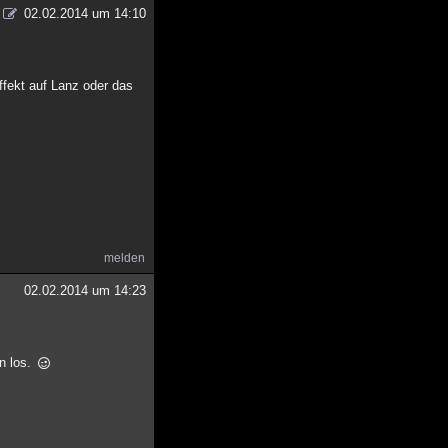
02.02.2014 um 14:10
ffekt auf Lanz oder das
melden
02.02.2014 um 14:23
hn los.