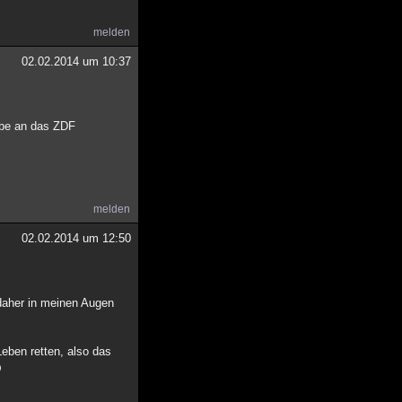
melden
02.02.2014 um 10:37
abe an das ZDF
melden
02.02.2014 um 12:50
s daher in meinen Augen
eben retten, also das