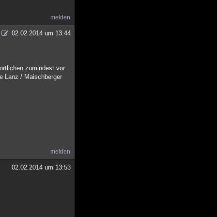
melden
02.02.2014 um 13:44
ortlichen zumindest vor
e Lanz / Maischberger
melden
02.02.2014 um 13:53