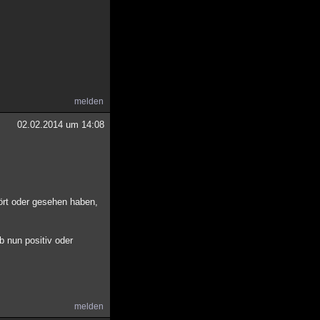
melden
02.02.2014 um 14:08
hört oder gesehen haben,
b nun positiv oder
melden