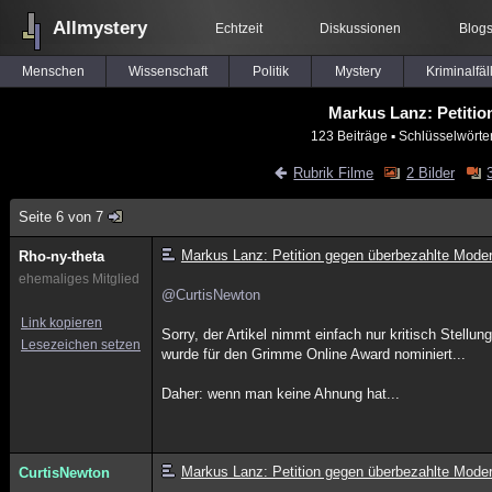
Allmystery
Echtzeit
Diskussionen
Blog
Menschen
Wissenschaft
Politik
Mystery
Kriminalfäl
Markus Lanz: Petiti
123 Beiträge
▪ Schlüsselwörte
Rubrik Filme
2 Bilder
Seite 6 von 7
Markus Lanz: Petition gegen überbezahlte Mode
Rho-ny-theta
ehemaliges Mitglied
@CurtisNewton
Link kopieren
Sorry, der Artikel nimmt einfach nur kritisch Stell
Lesezeichen setzen
wurde für den Grimme Online Award nominiert...
Daher: wenn man keine Ahnung hat...
Markus Lanz: Petition gegen überbezahlte Mode
CurtisNewton