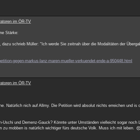
ratoren im ÖR-TV
ne Stärke:
 dazu schrieb Müller: "Ich werde Sie zeitnah über die Modalitäten der Überg
e-petition-gegen-markus-lanz-maren-mueller-verkuendet-ende-a-950448.html
ratoren im ÖR-TV
e. Natürlich nich auf Allmy. Die Petition wird absolut nichts erreichen und i
en-Uschi und Demenz-Gauck? Könnte unter Umständen vielleicht sogar noch L
u mobben is natürlich wichtiger fürs deutsche Volk. Muss ich mit leben.