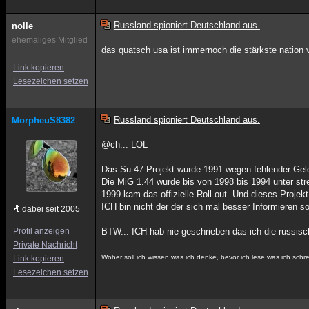
Russland spioniert Deutschland aus.
nolle
ehemaliges Mitglied
das quatsch usa ist immernoch die stärkste nation 
Link kopieren
Lesezeichen setzen
Russland spioniert Deutschland aus.
MorpheuS8382
@ch... LOL
Das Su-47 Projekt wurde 1991 wegen fehlender Gelde
Die MiG 1.44 wurde bis von 1998 bis 1994 unter str
1999 kam das offizielle Roll-out. Und dieses Proje
ICH bin nicht der der sich mal besser Informieren sol
dabei seit 2005
Profil anzeigen
BTW... ICH hab nie geschrieben das ich die russis
Private Nachricht
Woher soll ich wissen was ich denke, bevor ich lese was ich sch
Link kopieren
Lesezeichen setzen