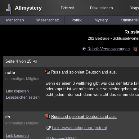
Allmystery
Echtzeit
Diskussionen
Blogs
Menschen
Wissenschaft
Politik
Mystery
Kriminalfäl
Russla
282 Beiträge
▪ Schlüsselwörte
Rubrik Verschwörungen
Seite 4 von 15
Russland spioniert Deutschland aus.
nolle
ehemaliges Mitglied
wenn es einen 3 weltkrieg gibt war das der letzte k
oder kaputt ist wir müssten alle so nieder gehen
Link kopieren
echt jedem, der sich dann wünscht das es nie deisen
Lesezeichen setzen
Russland spioniert Deutschland aus.
ch
ehemaliges Mitglied
Link: www.suchoj.com (extern)
Link kopieren
@MorpheuS8382