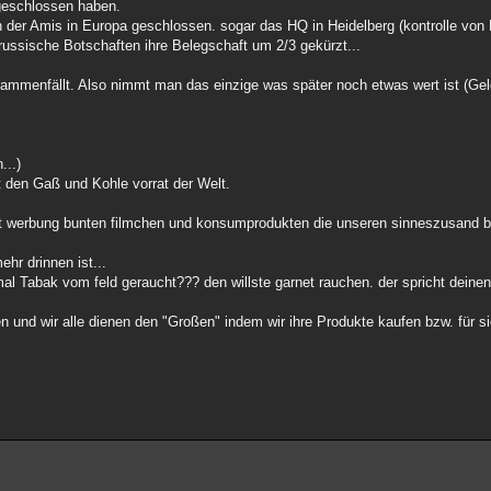
 geschlossen haben.
 der Amis in Europa geschlossen. sogar das HQ in Heidelberg (kontrolle von 
ssische Botschaften ihre Belegschaft um 2/3 gekürzt...
sammenfällt. Also nimmt man das einzige was später noch etwas wert ist (Gel
...)
 den Gaß und Kohle vorrat der Welt.
it werbung bunten filmchen und konsumprodukten die unseren sinneszusand b
ehr drinnen ist...
mal Tabak vom feld geraucht??? den willste garnet rauchen. der spricht deinen
und wir alle dienen den "Großen" indem wir ihre Produkte kaufen bzw. für si