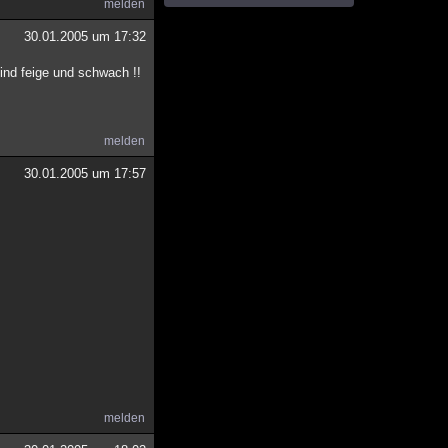
melden
30.01.2005 um 17:32
ind feige und schwach !!
melden
30.01.2005 um 17:57
melden