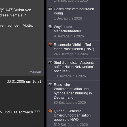
148 Beiträge bis 2015
Geschichte vom neutralen
37(SU-47)Berkut von
König
diese niemals in
1 Beitrag bis 2026
frei nach dem Motto:
Wayfair und
Menschenhandel
9 Beiträge bis 2026
Rosemarie Nitribitt - Tod
einer Prostituierten (1957)
246 Beiträge bis 2026
Sind die meisten Accounts
auf "sozialen Netzwerken"
noch real?
melden
13 Beiträge bis 2026
30.01.2005 um 16:21
Russische
Wahlmanipulation und
hybride Kriegsführung in
Deutschland
80 Beiträge bis 2026
QAnon - Geheime
tark und Usa schwach ???
Untergrundorganisation
gegen die NWO
519 Beiträge bis 2026