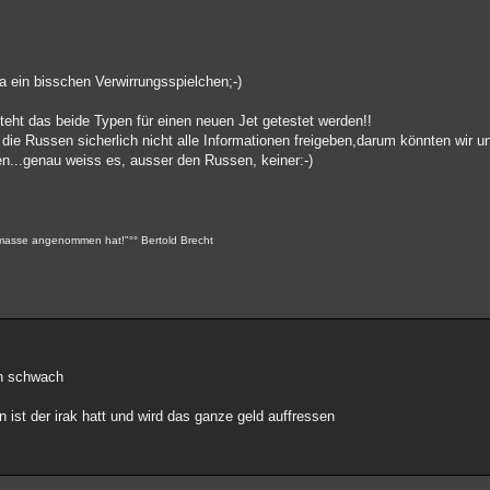
a ein bisschen Verwirrungsspielchen;-)
teht das beide Typen für einen neuen Jet getestet werden!!
die Russen sicherlich nicht alle Informationen freigeben,darum könnten wir u
ten...genau weiss es, ausser den Russen, keiner:-)
smasse angenommen hat!"°° Bertold Brecht
en schwach
n ist der irak hatt und wird das ganze geld auffressen