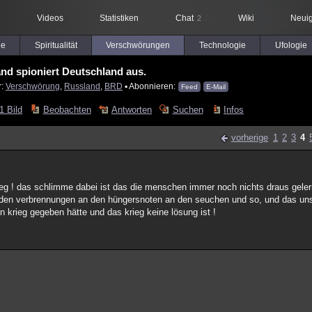
Videos
Statistiken
Chat
Wiki
Neuig
2
le
Spiritualität
Verschwörungen
Technologie
Ufologie
nd spioniert Deutschland aus.
r:
Verschwörung
,
Russland
,
BRD
▪ Abonnieren:
Feed
E-Mail
1 Bild
Beobachten
Antworten
Suchen
Infos
vorherige
1
2
3
4
rieg ! das schlimme dabei ist das die menschen immer noch nichts draus geler
 an den verbrennungen an den hüngersnoten an den seuchen und so, und das 
 krieg gegeben hätte und das krieg keine lösung ist !