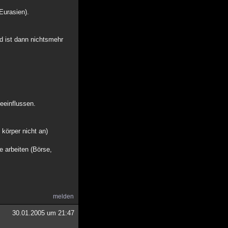
Eurasien).
d ist dann nichtsmehr
eeinflussen.
 körper nicht an)
e arbeiten (Börse,
melden
30.01.2005 um 21:47