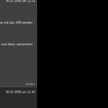
30.01.2005 um 21:31
ee soll das XR8 werden
t mal öfters nachrichten
melden
30.01.2005 um 21:42