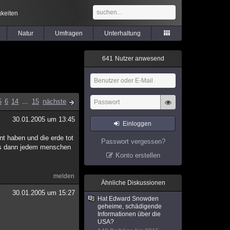
keiten
Natur
Umfragen
Unterhaltung
6
4
1
Nutzer anwesend
5
6
14
...
15
nächste
30.01.2005 um 13:45
Einloggen
nt haben und die erde tot
Passwort vergessen?
uns dann jedem menschen
Konto erstellen
melden
Ähnliche Diskussionen
30.01.2005 um 15:27
Hat Edward Snowden
geheime, schädigende
Informationen über die
USA?