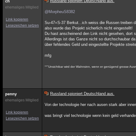
Russland spioniert Deutschland aus.
ch
ehemaliges Mitglied
@MorpheuS8382
Link kopieren
Su-47=S-37 Berkut...ich weiss die Russen treiben d
Lesezeichen setzen
also wurde das Projekt sicherlich nicht eingestellt!
Du hast anscheinend den Link nicht gesehen, dort s
Allerdings ist das Ganze nicht so durchschaubar da 
über fehlendes Geld und eingestellte Projekte strei
mfg
°°"Unsichtbar wird der Wahnsinn, wenn er genügend grosse Au
Russland spioniert Deutschland aus.
penny
ehemaliges Mitglied
Von der technologie her nach ausen stark aber inn
Link kopieren
was bringt viel technologie wenn kein geld verhande
Lesezeichen setzen