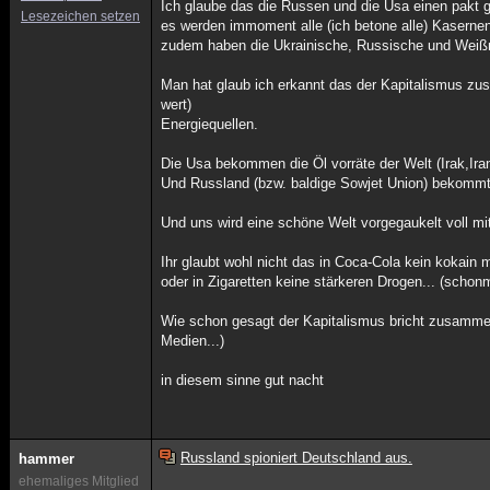
Ich glaube das die Russen und die Usa einen pakt
Lesezeichen setzen
es werden immoment alle (ich betone alle) Kasernen
zudem haben die Ukrainische, Russische und Weißru
Man hat glaub ich erkannt das der Kapitalismus zu
wert)
Energiequellen.
Die Usa bekommen die Öl vorräte der Welt (Irak,Iran
Und Russland (bzw. baldige Sowjet Union) bekommt
Und uns wird eine schöne Welt vorgegaukelt voll m
Ihr glaubt wohl nicht das in Coca-Cola kein kokain m
oder in Zigaretten keine stärkeren Drogen... (schon
Wie schon gesagt der Kapitalismus bricht zusammen 
Medien...)
in diesem sinne gut nacht
Russland spioniert Deutschland aus.
hammer
ehemaliges Mitglied