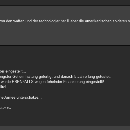
von den waffen und der technologier her !! aber die amerikanischen soldaten s
r eingestellt...
engster Geheimhaltung gefertigt und danach 5 Jahre lang getestet.
kt wurde EBENFALLS wegen fehelnder Finanzierung eingestellt!
lte!
che Armee unterschätze...
reibe? Oo