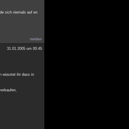
de sich niemals auf en
melden
31.01.2005 um 00:45
n wüsstet ihr dass in
verkaufen,