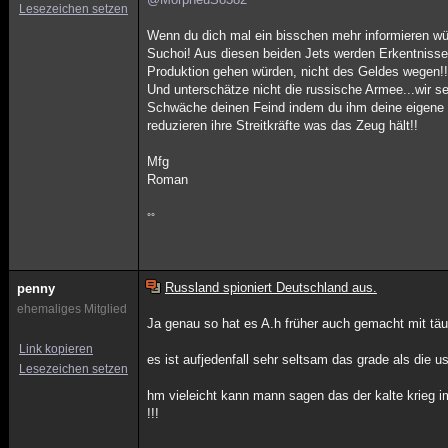
Lesezeichen setzen
Wenn du dich mal ein bisschen mehr informieren wü
Suchoi! Aus diesen beiden Jets werden Erkentnisse
Produktion gehen würden, nicht des Geldes wegen!!
Und unterschätze nicht die russische Armee...wir s
Schwäche deinen Feind indem du ihm deine eigene Sc
reduzieren ihre Streitkräfte was das Zeug hält!!
Mfg
Roman
°°
Russland spioniert Deutschland aus.
penny
ehemaliges Mitglied
Ja genau so hat es A.h früher auch gemacht mit tä
Link kopieren
es ist aufjedenfall sehr seltsam das grade als die 
Lesezeichen setzen
hm vieleicht kann mann sagen das der kalte krieg i
!!!