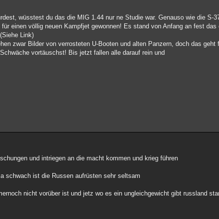
rdest, wüsstest du das die MIG 1.44 nur ne Studie war. Genauso wie die S-
 für einen völlig neuen Kampfjet gewonnen! Es stand von Anfang an fest das 
(Siehe Link)
ehen zwar Bilder von verrosteten U-Booten und alten Panzern, doch das geht 
hwäche vortäuschst! Bis jetzt fallen alle darauf rein und
uschungen und intriegen an die macht kommen und krieg führen
usa schwach ist die Russen aufrüsten sehr seltsam
mernoch nicht vorüber ist und jetz wo es ein ungleichgewicht gibt russland s