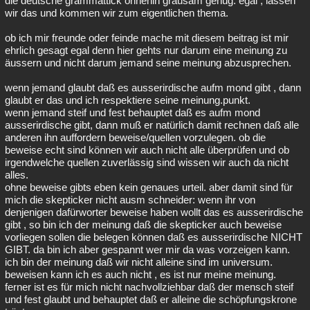
die deutsche grammattick ohnehin grausam genug. egal , lassen
wir das und kommen wir zum eigentlichen thema.
Besucht
Teilgenommen
Alle
Neue
Geschlossen
ob ich mir freunde oder feinde mache mit diesem beitrag ist mir
Lesenswert
Schlüsselwörter
ehrlich gesagt egal denn hier gehts nur darum eine meinung zu
äussern und nicht darum jemand seine meinung abzusprechen.
wenn jemand glaubt daß es ausserirdische aufm mond gibt , dann
glaubt er das und ich respektiere seine meinung.punkt.
wenn jemand steif und fest behauptet daß es aufm mond
ausserirdische gibt, dann muß er natürlich damit rechnen daß alle
anderen ihn auffordern beweise/quellen vorzulegen. ob die
beweise echt sind können wir auch nicht alle überprüfen und ob
irgendwelche quellen zuverlässig sind wissen wir auch da nicht
alles.
ohne beweise gibts eben kein genaues urteil. aber damit sind für
mich die skepticker nicht ausm schneider: wenn ihr von
denjenigen dafürworter beweise haben wollt das es ausserirdische
gibt , so bin ich der meinung daß die skepticker auch beweise
vorliegen sollen die belegen können daß es ausserirdische NICHT
GIBT. da bin ich aber gespannt wer mir da was vorzeigen kann.
ich bin der meinung daß wir nicht alleine sind im universum.
beweisen kann ich es auch nicht , es ist nur meine meinung.
ferner ist es für mich nicht nachvollziehbar daß der mensch steif
und fest glaubt und behauptet daß er alleine die schöpfungskrone