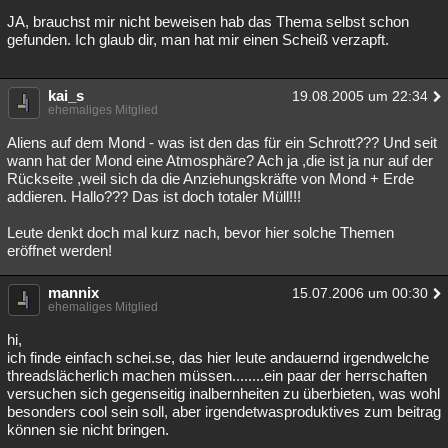
JA, brauchst mir nicht beweisen hab das Thema selbst schon
gefunden. Ich glaub dir, man hat mir einen Scheiß verzapft.
kai_s
19.08.2005 um 22:34
ehemaliges Mitglied
Aliens auf dem Mond - was ist den das für ein Schrott??? Und seit
wann hat der Mond eine Atmosphäre? Ach ja ,die ist ja nur auf der
Rückseite ,weil sich da die Anziehungskräfte von Mond + Erde
addieren. Hallo??? Das ist doch totaler Müll!!!
Leute denkt doch mal kurz nach, bevor hier solche Themen
eröffnet werden!
mannix
15.07.2006 um 00:30
ehemaliges Mitglied
hi,
ich finde einfach schei.se, das hier leute andauernd irgendwelche
threadslächerlich machen müssen........ein paar der herrschaften
versuchen sich gegenseitig inalbernheiten zu überbieten, was wohl
besonders cool sein soll, aber irgendetwasproduktives zum beitrag
können sie nicht bringen.