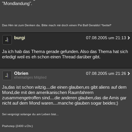
"Mondlandung".
Das Hirn ist zum Denken da. Bitte mach mir doch einen Psi Ball Geraldo! *bettel*
burgi
07.08.2005 um 21:13
Ja ich hab das Thema gerade gefunden. Also das Thema hat sich
erledigt weil es eh schon einen Thread darüber gibt.
Obrien
07.08.2005 um 21:26
ehemaliges Mitglied
Ja,das ist schon witzig....die einen glauben,es gibt aliens auf dem
Mond,die mit den amerikanischen Raumfahrern
zusammengetroffen sind....die anderen glauben,das die Amis gar
nicht auf dem Mond waren....manche glauben sogar beides;)
Sei vergnügt solange du am Leben bist...
Ptahotep (2400 v.Chr.)