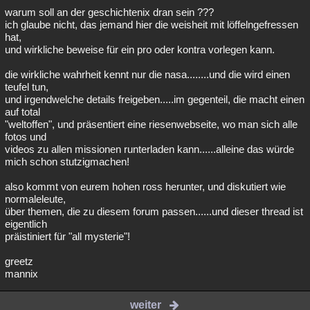
warum soll an der geschichtenix dran sein ???
ich glaube nicht, das jemand hier die weisheit mit löffelngefressen
hat,
und wirkliche beweise für ein pro oder kontra vorlegen kann.
die wirkliche wahrheit kennt nur die nasa........und die wird einen
teufel tun,
und irgendwelche details freigeben.....im gegenteil, die macht einen
auf total
"weltoffen", und präsentiert eine riesenwebseite, wo man sich alle
fotos und
videos zu allen missionen runterladen kann......alleine das würde
mich schon stutzigmachen!
also kommt von eurem hohen ross herunter, und diskutiert wie
normaleleute,
über themen, die zu diesem forum passen......und dieser thread ist
eigentlich
präistiniert für "all mysterie"!
greetz
mannix
weiter