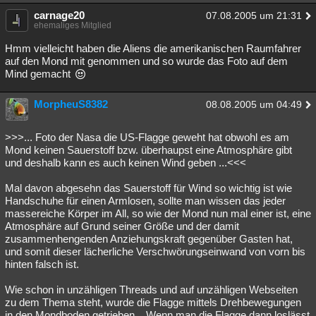
carnage20
07.08.2005 um 21:31
ehemaliges Mitglied
Hmm vielleicht haben die Aliens die amerikanischen Raumfahrer
auf den Mond mit genommen und so wurde das Foto auf dem
Mind gemacht
MorpheuS8382
08.08.2005 um 04:49
>>>... Foto der Nasa die US-Flagge geweht hat obwohl es am
Mond keinen Sauerstoff bzw. überhaupst eine Atmosphäre gibt
und deshalb kann es auch keinen Wind geben ...<<<
Mal davon abgesehn das Sauerstoff für Wind so wichtig ist wie
Handschuhe für einen Armlosen, sollte man wissen das jeder
massereiche Körper im All, so wie der Mond nun mal einer ist, eine
Atmosphäre auf Grund seiner Größe und der damit
zusammenhengenden Anziehungskraft gegenüber Gasten hat,
und somit dieser lächerliche Verschwörungseinwand von vorn bis
hinten falsch ist.
Wie schon in unzähligen Threads und auf unzähligen Webseiten
zu dem Thema steht, wurde die Flagge mittels Drehbewegungen
in den Mondboden getrieben... Wenn man die Flagge dann loslässt