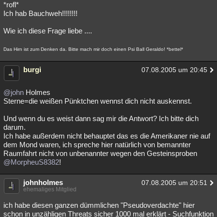
*rofl*
Ich hab Bauchweh!!!!!!!!
Wie ich diese Frage liebe ....
Das Hirn ist zum Denken da. Bitte mach mir doch einen Psi Ball Geraldo! *bettel*
burgi
07.08.2005 um 20:45
@john
Holmes
Sterne=die weißen Pünktchen wennst dich nicht auskennst.
Und wenn du es weist dann sag mir die Antwort? Ich bitte dich
darum.
Ich habe außerdem nicht behauptet das es die Amerikaner nie auf
dem Mond waren, ich spreche hier natürlich von bemannter
Raumfahrt nicht von unbenannter wegen den Gesteinsproben
@MorpheuS8382
!
johnholmes
07.08.2005 um 20:51
ehemaliges Mitglied
ich habe diesen ganzen dümmlichen "Pseudoverdachte" hier
schon in unzähligen Threats sicher 1000 mal erklärt - Suchfunktion