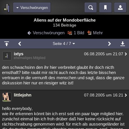
Verschwörungen
Bereiche
Aliens auf der Mondoberfläche
134 Beiträge
Echtzeit
Diskussionen
Blogs
Videos
Statistiken
Verschwörungen
1 Bild
Mehr
Chat
Wiki
Neuigkeiten
2
Seite
4
/ 7
meine Rubriken
ixtys
06.08.2005 um 21:07
Menschen
Wissenschaft
Politik
Mystery
Kriminalfälle
ehemaliges Mitglied
Spiritualität
Verschwörungen
Technologie
Ufologie
den schwachsinn den ihr hier verbreitet glaubt ihr doch nicth
ernsthaft? bitte raubt mir nicht auch noch das letzte bisschen
vertrauen in die vernunft des menschen und sagt, dass die ganze
Natur
Umfragen
Unterhaltung
diskussion hier nur en riesiger witz ist!
weitere Rubriken
littlejohn
Philosophie
Träume
Orte
Esoterik
07.08.2005 um 16:21
Literatur
Astronomie
Helpdesk
Gruppen
Gaming
Filme
hello everybody,
wie ihr erkennen könnt bin ich erst seit ein paar tage mitglied hier.
Musik
Clash
Verbesserungen
Allmystery
English
zunächst einmal bin ich froh drüber daß hier keine rücksicht auf
rächtschraibung genommen wird. für mich als aussengeländer ist
Übersichten