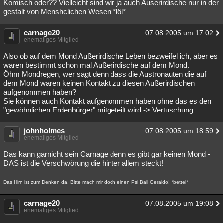
Komisch oder?? Vielleicht sind wir ja auch Auserirdische nur in der
gestalt von Menshclichen Wesen *löl*
carnage20
07.08.2005 um 17:02
ehemaliges Mitglied
Also ob auf dem Mond Außerirdische Leben bezweifel ich, aber es
waren bestimmt schon mal Außerirdische auf dem Mond.
Öhm Mondregen, wer sagt denn dass die Austronauten die auf
dem Mond waren keinen Kontakt zu diesen Außerirdischen
aufgenommen haben?
Sie können auch Kontakt aufgenommen haben ohne das es den
"gewöhnlichen Erdenbürger" mitgeteilt wird -> Vertuschung.
johnholmes
07.08.2005 um 18:59
ehemaliges Mitglied
Das kann garnicht sein Carnage denn es gibt gar keinen Mond -
DAS ist die Verschwörung die hinter allem steckt!
Das Hirn ist zum Denken da. Bitte mach mir doch einen Psi Ball Geraldo! *bettel*
carnage20
07.08.2005 um 19:08
ehemaliges Mitglied