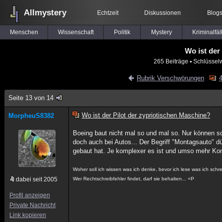
Allmystery
Echtzeit
Diskussionen
Blog
Menschen
Wissenschaft
Politik
Mystery
Kriminalfäl
Wo ist der
265 Beiträge
▪ Schlüsselw
Rubrik Verschwörungen
4
Seite 13 von 14
Wo ist der Pilot der zypriotischen Maschine?
MorpheuS8382
Boeing baut nicht mal so und mal so. Nur können sc
doch auch bei Autos... Der Begriff "Montagsauto" d
gebaut hat. Je komplexer es ist und umso mehr Komp
Woher soll ich wissen was ich denke, bevor ich lese was ich sch
dabei seit 2005
Wer Rechtschreibfehler findet, darf sie behalten... =P
Profil anzeigen
Private Nachricht
Link kopieren