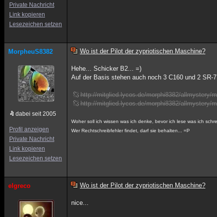
Private Nachricht
Link kopieren
Lesezeichen setzen
Wo ist der Pilot der zypriotischen Maschine?
MorpheuS8382
Hehe... Schicker B2... =)
Auf der Basis stehen auch noch 3 C160 und 2 SR-7
http://mitglied.lycos.de/morphi8382/allmystery/mi
http://mitglied.lycos.de/morphi8382/allmystery/mi
dabei seit 2005
Woher soll ich wissen was ich denke, bevor ich lese was ich sch
Profil anzeigen
Wer Rechtschreibfehler findet, darf sie behalten... =P
Private Nachricht
Link kopieren
Lesezeichen setzen
Wo ist der Pilot der zypriotischen Maschine?
elgreco
nice...