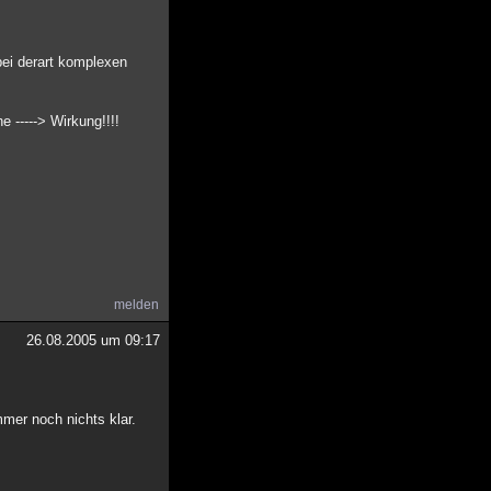
bei derart komplexen
e -----> Wirkung!!!!
melden
26.08.2005 um 09:17
mer noch nichts klar.