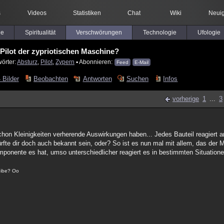
s
Videos
Statistiken
Chat
Wiki
Neuig
le
Spiritualität
Verschwörungen
Technologie
Ufologie
 Pilot der zypriotischen Maschine?
örter:
Absturz
,
Pilot
,
Zypern
▪ Abonnieren:
Feed
E-Mail
 Bilder
Beobachten
Antworten
Suchen
Infos
vorherige
1
...
3
hon Kleinigkeiten verherende Auswirkungen haben... Jedes Bauteil reagiert a
ürfte dir doch auch bekannt sein, oder? So ist es nun mal mit allem, das der
onente es hat, umso unterschiedlicher reagiert es in bestimmten Situatione
reibe? Oo