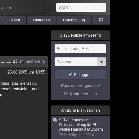
keiten
Natur
Umfragen
Unterhaltung
1
.
1
2
1
Nutzer anwesend
11
12
13
14
nächste
25.08.2005 um 10:55
Einloggen
nders. Das siehst du
Passwort vergessen?
 Mensch entwickelt und
Konto erstellen
n...
Ähnliche Diskussionen
SEPA - Kontotechni.
Gleichschaltung für EU-
weiten Haircut á la Zypern
78 Beiträge bis 2014