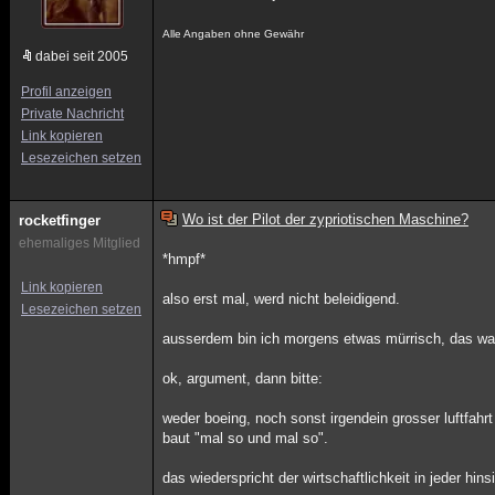
Alle Angaben ohne Gewähr
dabei seit 2005
Profil anzeigen
Private Nachricht
Link kopieren
Lesezeichen setzen
Wo ist der Pilot der zypriotischen Maschine?
rocketfinger
ehemaliges Mitglied
*hmpf*
Link kopieren
also erst mal, werd nicht beleidigend.
Lesezeichen setzen
ausserdem bin ich morgens etwas mürrisch, das war
ok, argument, dann bitte:
weder boeing, noch sonst irgendein grosser luftfahrt
baut "mal so und mal so".
das wiederspricht der wirtschaftlichkeit in jeder hins