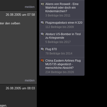
Aliens von Roswell - Eine
melden
Wahrheit oder doch ein
Kindermärchen?
26.08.2005 um 07:58
3 Beiträge bis 2011
Flugzeugabsturz einer A 320
ter den selben
112 Beiträge bis 2009
Absturz US-Bomber in Tirol
zu Kriegsende
5 Beiträge bis 2017
Flug 870
78 Beiträge bis 2014
China Eastern Airlines Flug
MU5735 abgestürzt -
menschliche Absicht?
234 Beiträge bis 2026
melden
26.08.2005 um 08:03
ragen.