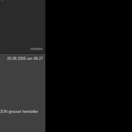
melden
26.08.2005 um 08:27
KEIN grosser hersteller