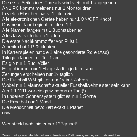
Die erste Seite eines Threads wird stets mit 1 angegeben
An 1 PC kommt meistens nur 1 Monitor dran
In vielen Flaschen passt 1 Liter rein
Alle elektronischen Geräte haben nur 1 ON/OFF Knopf
Das neue Jahr beginnt mit dem 1.1.
Alle Namen fangen mit 1 Buchstaben an
Alles lässt sich durch 1 teilen.
Die erste Nachkommziffer von Pi ist 1
Amerika hat 1 Präsidenten
In Kartenspielen hat die 1 eine gesonderte Rolle (Ass)
Trilogien fangen mit Teil 1 an
Es gib nur 1 Rudi Völler
Es gibt immer nur 1 Hauptstadt in jedem Land
Zeitungen erscheinen nur 1x täglich
Die Fussball WM gibt es nur 1x in 4 Jahren
Wobei nur 1 Mannschaft aktueller Fussballweltmeister sein kann
Am 1.1.1111 war ein ganz normaler Tag (!)
In unserem Sonnensystem gibt es nur 1 Sonne
Die Erde hat nur 1 Mond
Die Menschheit bevölkert exakt 1 Planet
usw.
Wer steckt wohl hinter der 1? *grusel*
"Wozu zwingt man die Menschen in bestimmte Religionssysteme, wenn sie nachher