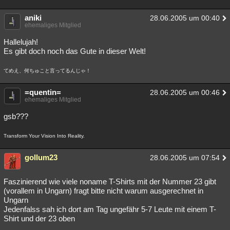
aniki
28.06.2005 um 00:40
ehemaliges Mitglied
Hallelujah!
Es gibt doch noch das Gute in dieser Welt!
てめえ、何ちゅこと言ってるんじゃ！
=quentin=
28.06.2005 um 00:46
ehemaliges Mitglied
gsb???
Transform Your Vision Into Reality.
gollum23
28.06.2005 um 07:54
Faszinierend wie viele noname T-Shirts mit der Nummer 23 gibt
(vorallem in Ungarn) fragt bitte nicht warum ausgerechnet in
Ungarn
Jedenfalss sah ich dort am Tag ungefähr 5-7 Leute mit einem T-
Shirt und der 23 oben