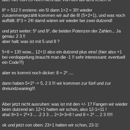
8³ = 512 !! erstens: ein 5! dann 1+2 = 3!!! wieder
zusammengezählt kommen wir auf die 8! (5+2+1), und was noch
auffällt: 8*3 = 24! damit wären wir wieder bei zwei dutzend!
und jetzt weiter: 5² und 8³, die beiden Potenzen der Zahlen... Ja
genau: 2 3 !!
aber halt: was ist mit 5 und 8 ?
5+8 = 13!! wow... 12+1! also ein dutzend plus eins! (hier also +1
bei verdoppelung braucht man die -1 !! sehr interessant: eventuell
ein Code?!)
aber es kommt noch dicker: 8 = 2³ ....
dann haben 5+2³ -> 5, 2 3 !!! wir kommen zur fünf und zur
dreiundzwaning!!!
Aber jetzt nicht ausruhen: was ist mit den +/- 1? Fangen wir wieder
beim dutzend an: 12+1 hatten wir schon, also 12-1=11 !
aha! 8+3 = 2³+3 ... .2 3 3 ... 2+3+3=8 ! und 8 = 2³ ... 2 3 !!!!!
ok und jetzt von oben: 23+1 hatten wir schon, 23-1!