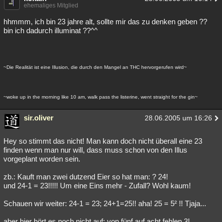
ehemaliges Mitglied
hhmmm, ich bin 23 jahre alt, sollte mir das zu denken geben ??
bin ich dadurch illuminat ??^^
~Die Realität ist eine Illusion, die durch den Mangel an THC hervorgerufen wird~
~woke up in the morning like 10 am, walk pass the listerine, went straight for the gin~
sir.oliver
28.06.2005 um 16:26
Hey so stimmt das nicht! Man kann doch nicht überall eine 23
finden wenn man nur will, dass muss schon von den Illus
vorgeplant worden sein.
zb.: Kauft man zwei dutzend Eier so hat man: ? 24!
und 24-1 = 23!!!!! Um eine Eins mehr - Zufall? Wohl kaum!
Schauen wir weiter: 24-1 = 23; 24+1=25!! aha! 25 = 5² !! Tjaja...
aber hier hört es noch nicht auf: von fünf auf acht fehlen 3!