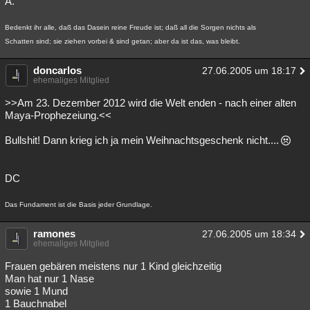
A.
Besucht
Teilgenommen
Alle
Neue
Geschlossen
Bedenkt ihr alle, daß das Dasein reine Freude ist; daß all die Sorgen nichts als
Lesenswert
Schlüsselwörter
Schatten sind; sie ziehen vorbei & sind getan; aber da ist das, was bleibt.
doncarlos
27.06.2005 um 18:17
ehemaliges Mitglied
>>Am 23. Dezember 2012 wird die Welt enden - nach einer alten
Maya-Prophezeiung.<<
Bullshit! Dann krieg ich ja mein Weihnachtsgeschenk nicht....
DC
Das Fundament ist die Basis jeder Grundlage.
ramones
27.06.2005 um 18:34
ehemaliges Mitglied
Frauen gebären meistens nur 1 Kind gleichzeitig
Man hat nur 1 Nase
sowie 1 Mund
1 Bauchnabel