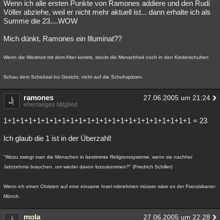
Wenn ich alle ersten Punkte von Ramones addiere und den Rudi
Völler abziehe, weil er nicht mehr aktuell ist... dann erhalte ich als
Summe die 23....WOW
Mich dünkt, Ramones ein Illuminat??
Wenn die Weisheit mit dem Alter kommt, steckt die Menschheit noch in den Kinderschuhen
Schau dem Schicksal ins Gesicht, nicht auf die Schuhspitzen.
ramones
27.06.2005 um 21:24
ehemaliges Mitglied
1+1+1+1+1+1+1+1+1+1+1+1+1+1+1+1+1+1+1+1+1+1+1 = 23
Ich glaub die 1 ist in der Überzahl!
"Wozu zwingt man die Menschen in bestimmte Religionssysteme, wenn sie nachher
Jahrzehnte brauchen, um wieder davon loszukommen?" (Friedrich Schiller)
Wenn ich einen Christen auf eine einsame Insel mitnehmen müsste wäre es der Franziskaner-
Mönch.
mola
27.06.2005 um 22:28