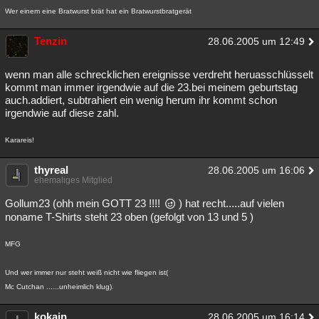
Wer einem eine Bratwurst brät hat ein Bratwurstbratgerät
Tenzin
28.06.2005 um 12:49
wenn man alle schrecklichen ereignisse verdreht heruasschlüsselt
kommt man immer irgendwie auf die 23.bei meinem geburtstag
auch.addiert, subtrahiert ein wenig herum ihr kommt schon
irgendwie auf diese zahl.
Karareis!
thyreal
28.06.2005 um 16:06
ehemaliges Mitglied
Gollum23 (ohh mein GOTT 23 !!!!
) hat recht.....auf vielen
noname T-Shirts steht 23 oben (gefolgt von 13 und 5 )
MFG
Und wer immer nur steht weiß nicht wie fliegen ist(
Mc Cutchan ......unheimlich klug).
kokain
28.06.2005 um 16:14