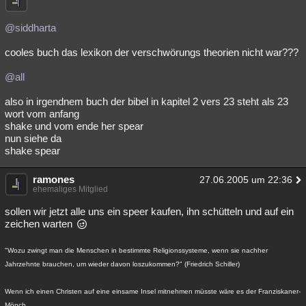
@siddharta
cooles buch das lexikon der verschwörungs theorien nicht war???
@all
also in irgendnem buch der bibel in kapitel 2 vers 23 steht als 23
wort vom anfang
shake und vom ende her spear
nun siehe da
shake spear
ramones
27.06.2005 um 22:36
ehemaliges Mitglied
sollen wir jetzt alle uns ein speer kaufen, ihn schütteln und auf ein
zeichen warten
"Wozu zwingt man die Menschen in bestimmte Religionssysteme, wenn sie nachher
Jahrzehnte brauchen, um wieder davon loszukommen?" (Friedrich Schiller)
Wenn ich einen Christen auf eine einsame Insel mitnehmen müsste wäre es der Franziskaner-
Mönch.