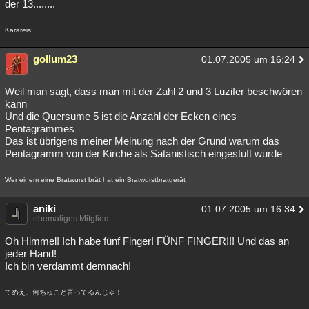
der 13........
Karareis!
gollum23
01.07.2005 um 16:24
Weil man sagt, dass man mit der Zahl 2 und 3 Luzifer beschwören
kann
Und die Quersume 5 ist die Anzahl der Ecken eines
Pentagrammes
Das ist übrigens meiner Meinung nach der Grund warum das
Pentagramm von der Kirche als Satanistisch eingestuft wurde
Wer einem eine Bratwurst brät hat ein Bratwurstbratgerät
aniki
01.07.2005 um 16:34
ehemaliges Mitglied
Oh Himmel! Ich habe fünf Finger! FÜNF FINGER!!! Und das an
jeder Hand!
Ich bin verdammt demnach!
てめえ、何ちゅこと言ってるんじゃ！