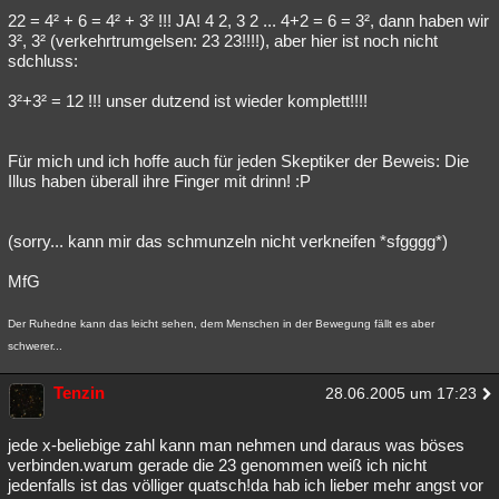
22 = 4² + 6 = 4² + 3² !!! JA! 4 2, 3 2 ... 4+2 = 6 = 3², dann haben wir
3², 3² (verkehrtrumgelsen: 23 23!!!!), aber hier ist noch nicht
sdchluss:
3²+3² = 12 !!! unser dutzend ist wieder komplett!!!!
Für mich und ich hoffe auch für jeden Skeptiker der Beweis: Die
Illus haben überall ihre Finger mit drinn! :P
(sorry... kann mir das schmunzeln nicht verkneifen *sfgggg*)
MfG
Der Ruhedne kann das leicht sehen, dem Menschen in der Bewegung fällt es aber
schwerer...
Tenzin
28.06.2005 um 17:23
jede x-beliebige zahl kann man nehmen und daraus was böses
verbinden.warum gerade die 23 genommen weiß ich nicht
jedenfalls ist das völliger quatsch!da hab ich lieber mehr angst vor