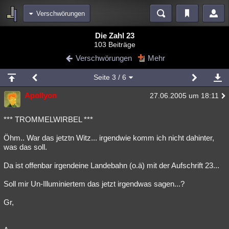
Verschwörungen
Bereiche
Die Zahl 23
103 Beiträge
Echtzeit
Diskussionen
Blogs
Videos
Statistiken
Verschwörungen
Mehr
Chat
Wiki
Neuigkeiten
2
Seite
3
/ 6
meine Rubriken
Apollyon
27.06.2005 um 18:11
Menschen
Wissenschaft
Politik
Mystery
Kriminalfälle
Spiritualität
Verschwörungen
Technologie
Ufologie
*** TROMMELWIRBEL ***
Öhm.. War das jetztn Witz... irgendwie komm ich nicht dahinter,
Natur
Umfragen
Unterhaltung
was das soll.
weitere Rubriken
Da ist offenbar irgendeine Landebahn (o.ä) mit der Aufschrift 23...
Philosophie
Träume
Orte
Esoterik
Literatur
Soll mir Un-Illuminiertem das jetzt irgendwas sagen...?
Astronomie
Helpdesk
Gruppen
Gaming
Filme
Gr,
Musik
Clash
Verbesserungen
Allmystery
English
Übersichten