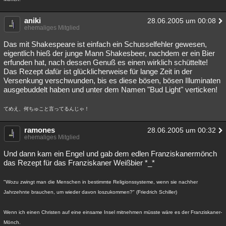
aniki
28.06.2005 um 00:08
ehemaliges Mitglied
Das mit Shakespeare ist einfach ein Schusselfehler gewesen,
eigentlich hieß der junge Mann Shakesbeer, nachdem er ein Bier
erfunden hat, nach dessen Genuß es einen wirklich schüttelte!
Das Rezept dafür ist glücklicherweise für lange Zeit in der
Versenkung verschwunden, bis es diese bösen, bösen Illuminaten
ausgebuddelt haben und unter dem Namen "Bud Light" verticken!
てめえ、何ちゅこと言ってるんじゃ！
ramones
28.06.2005 um 00:32
ehemaliges Mitglied
Und dann kam ein Engel und gab dem edlen Franziskanermönch
das Rezept für das Franziskaner Weißbier *_*
"Wozu zwingt man die Menschen in bestimmte Religionssysteme, wenn sie nachher
Jahrzehnte brauchen, um wieder davon loszukommen?" (Friedrich Schiller)
Wenn ich einen Christen auf eine einsame Insel mitnehmen müsste wäre es der Franziskaner-
Mönch.