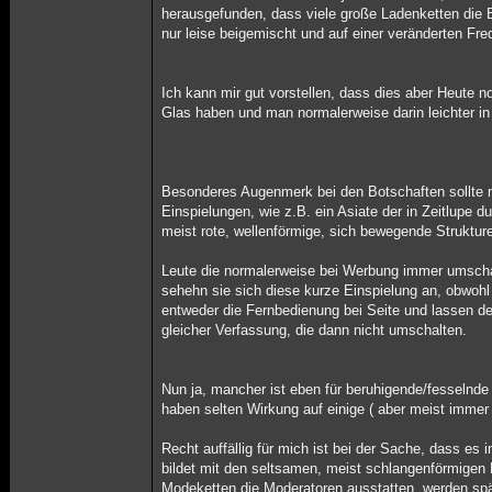
herausgefunden, dass viele große Ladenketten die Bo
nur leise beigemischt und auf einer veränderten Fr
Ich kann mir gut vorstellen, dass dies aber Heute n
Glas haben und man normalerweise darin leichter in
Besonderes Augenmerk bei den Botschaften sollte m
Einspielungen, wie z.B. ein Asiate der in Zeitlupe d
meist rote, wellenförmige, sich bewegende Strukturen
Leute die normalerweise bei Werbung immer umscha
sehehn sie sich diese kurze Einspielung an, obwohl 
entweder die Fernbedienung bei Seite und lassen de
gleicher Verfassung, die dann nicht umschalten.
Nun ja, mancher ist eben für beruhigende/fesselnd
haben selten Wirkung auf einige ( aber meist immer
Recht auffällig für mich ist bei der Sache, dass es 
bildet mit den seltsamen, meist schlangenförmigen
Modeketten die Moderatoren ausstatten, werden spät