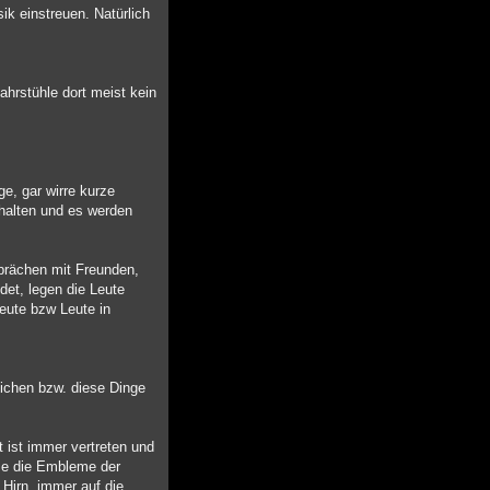
ik einstreuen. Natürlich
ahrstühle dort meist kein
e, gar wirre kurze
gehalten und es werden
prächen mit Freunden,
det, legen die Leute
eute bzw Leute in
eichen bzw. diese Dinge
t ist immer vertreten und
ise die Embleme der
 Hirn, immer auf die