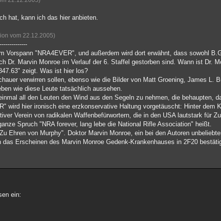
vom 22.12.2005)
h hat, kann ich das hier anbieten.
sion vom 22.12.2005)
--------------
e im Vorspann "NRA4EVER", und außerdem wird dort erwähnt, dass sowohl B.G
ch Dr. Marvin Monroe im Verlauf der 6. Staffel gestorben sind. Wann ist Dr. 
7.63" zeigt. Was ist hier los?
schauer verwirren sollen, ebenso wie die Bilder von Matt Groening, James L
geben wie diese Leute tatsächlich aussehen.
einmal all den Leuten den Wind aus den Segeln zu nehmen, die behaupten, d
" wird hier ironisch eine erzkonservative Haltung vorgetäuscht: Hinter dem K
ativer Verein von radikalen Waffenbefürwortern, die in den USA lautstark für 
ganze Spruch "NRA forever, lang lebe die National Rifle Association" heißt.
"Zu Ehren von Murphy". Doktor Marvin Monroe, ein bei den Autoren unbeliebter
urch das Erscheinen des Marvin Monroe Gedenk-Krankenhauses in 2F20 bestätig
sen ein: