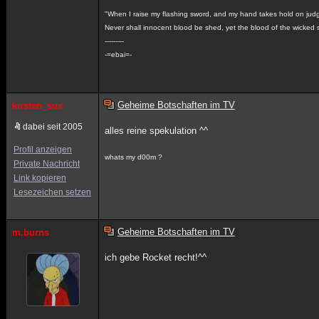
"When I raise my flashing sword, and my hand takes hold on jud
Never shall innocent blood be shed, yet the blood of the wicked s
---------
-=ebai=-
Geheime Botschaften im TV
kirsten_sux
dabei seit 2005
alles reine spekulation ^^
Profil anzeigen
whats my d00m ?
Private Nachricht
Link kopieren
Lesezeichen setzen
Geheime Botschaften im TV
m.burns
ich gebe Rocket recht!^^