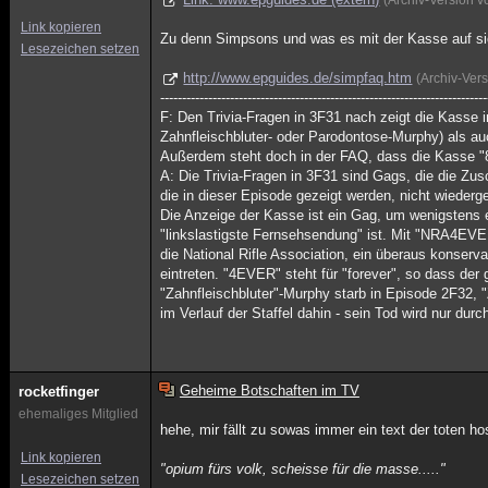
(Archiv-Version 
Link kopieren
Zu denn Simpsons und was es mit der Kasse auf sic
Lesezeichen setzen
http://www.epguides.de/simpfaq.htm
(Archiv-Ver
---------------------------------------------------------------------------
F: Den Trivia-Fragen in 3F31 nach zeigt die Kass
Zahnfleischbluter- oder Parodontose-Murphy) als au
Außerdem steht doch in der FAQ, dass die Kasse "84
A: Die Trivia-Fragen in 3F31 sind Gags, die die Zu
die in dieser Episode gezeigt werden, nicht wieder
Die Anzeige der Kasse ist ein Gag, um wenigstens 
"linkslastigste Fernsehsendung" ist. Mit "NRA4EVER
die National Rifle Association, ein überaus konserv
eintreten. "4EVER" steht für "forever", so dass der 
"Zahnfleischbluter"-Murphy starb in Episode 2F32, 
im Verlauf der Staffel dahin - sein Tod wird nur d
Geheime Botschaften im TV
rocketfinger
ehemaliges Mitglied
hehe, mir fällt zu sowas immer ein text der toten ho
Link kopieren
"opium fürs volk, scheisse für die masse....."
Lesezeichen setzen