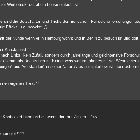
aler Werbetrick, der aber ebenso einfach ist.
.. es sind die Botschaften und Tricks der menschen. Für solche forschungen etc
kt-Effekt" u.a. beweist
mit der Kunde wenn er in Hamburg wohnt und in Berlin zu besuch ist und dort
.
 der Knackpunkt ^^
 nach Links. Kein Zufall, sondern durch jahrelange und geldintensive Forsch
inks herum als Rechts herum. Keiner weis warum, aber es ist so, Wenn einen 
orgen" und "verstanden" in seiner Natur. Alles nur unterbewust, aber extrem e
h nen eigenen Treat ^^
 Kontrolliert habe und es waren dort nur Zahlen...."<<
lgen gibt !??!