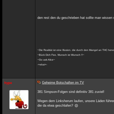
den rest den du geschrieben hat sollte man wissen 
~Die Realität ist eine Illusion, die durch den Mangel an THC her
~Bück Dich Fee, Wunsch ist Wunsch !!~
~Go ask Alice~
-=ebai=-
Geheime Botschaften im TV
hype
381 Simpson-Folgen sind definitiv 381 zuviel!
Wegen dem Linksherum laufen, unsere Läden führen 
die da etwa geschlafen?