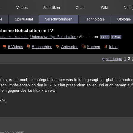
s
Videos
Statistiken
Chat
Wiki
Neuig
le
Spiritualität
Verschwörungen
Technologie
Ufologie
heime Botschaften im TV
edankenkontrolle
,
Unterschwellige Botschaften
▪ Abonnieren:
Feed
E-Mail
6 Videos
Beobachten
Antworten
Suchen
Infos
vorherige
1
2
ibts, is mir noch nie aufegefallen aber was kokain gesagt hat ghab ich auch 
 schlümpfe angeblich den ku klux clan präsentiern sollen und auch namen auft
h ein gegner des ku klux klan wär.
n^^.