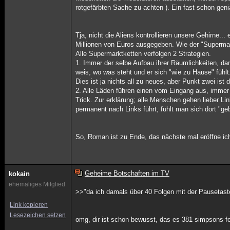
rotgefärbten Sache zu achten ). Ein fast schon geni
Tja, nicht die Aliens kontrollieren unsere Gehirne.
Millionen von Euros ausgegeben. Wie der "Supermar
Alle Supermarktketten verfolgen 2 Strategien.
1. Immer der selbe Aufbau ihrer Räumlichkeiten, da
weis, wo was steht und er sich "wie zu Hause" fühlt
Dies ist ja nichts all zu neues, aber Punkt zwei ist
2. Alle Läden führen einen vom Eingang aus, immer
Trick. Zur erklärung; alle Menschen gehen lieber L
permanent nach Links führt, fühlt man sich dort "geb
So, Roman ist zu Ende, das nächste mal eröffne ic
Geheime Botschaften im TV
kokain
ehemaliges Mitglied
>>"da ich damals über 40 Folgen mit der Pausetaste
Link kopieren
Lesezeichen setzen
omg, dir ist schon bewusst, das es 381 simpsons-fo