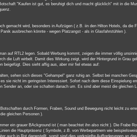
tschaft "Kaufen ist gut, es beruhigt dich und macht glücklich" mit in die Mus
equenz.
och gemacht wird, besonders in Aufzügen ( z.B. iin den Hilton Hotels, da die F
 Panik ausbrechen könnte - wegen Platzangst - als in Glasfahrstühlen ).
an auf RTL2 legen. Sobald Werbung kommt, zeigen die immer völlig unsinnig
urch die Luft wirbelt. Damit dies Wirkung zeigt, wird der Hintergrund in Grau 
 beigefügt. Dies sieht affig aus, aber mir fiel etwas auf:
lten, sehen sich dieses "Gehampel" ganz ruhig an. Selbst bei manchen Ges
es sie nicht im geringsten Interessiert. Sofort nach dem diese Einspielung en
n Sender an, oder sie schalten danach um. Es sind aber meist die gleichen L
e Botschaften durch Formen, Fraben, Sound und Bewegung nicht leicht zu err
 die gleichen Personen ).
immer ein grauer BAckground ist ( man beachtet ihn also nicht ). Die Frabe Ro
 Linien die Hauptpräsenz ( Symbole, z.B. von Werbepartnern wie beispielswe
er auch in Rot dargestellt, somit sind dies verknüpfte Aufforderungen an das