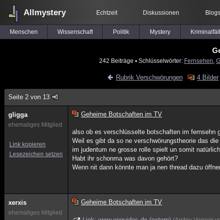
Allmystery
Echtzeit
Diskussionen
Blog
Menschen
Wissenschaft
Politik
Mystery
Kriminalfäl
Ge
242 Beiträge
▪ Schlüsselwörter:
Fernsehen
,
G
Rubrik Verschwörungen
4 Bilder
Seite 2 von 13
Geheime Botschaften im TV
gligga
ehemaliges Mitglied
also ob es verschlüsselte botschaften im fernsehn g
Weil es gibt da so ne verschwörungstheorie das die
Link kopieren
im judentum ne grosse rolle spielt un somit natürlic
Lesezeichen setzen
Habt ihr schonma was davon gehört?
Wenn nit dann könnte man ja nen thread dazu öffne
Geheime Botschaften im TV
xerxis
ehemaliges Mitglied
Link: www.epguides.de (extern)