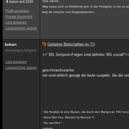
Time will tell...
dabei seit 2005
Mag etwas noch so blödsinnig sein, in der Festigkeit, in der es ve
Profil anzeigen
liegt die Ursache zum Geglaubtwerden.
Private Nachricht
Link kopieren
Lesezeichen setzen
Geheime Botschaften im TV
kokain
ehemaliges Mitglied
>>"381 Simpson-Folgen sind definitiv 381 zuviel!"<
Link kopieren
Lesezeichen setzen
geschmackssache.
mir sind ehrlich gesagt die leute suspekt, die die 
~Die Realität ist eine Illusion, die durch den Mangel an THC her
~Bück Dich Fee, Wunsch ist Wunsch !!~
~Go ask Alice~
-=ebai=-