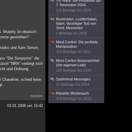
TV-"Hack" bei Prosieben am
7. November 2004
115 Beiträge bis 2023
Illuminaten, Luzifer/Satan,
Islam, Vorzetiger Tod von
3mrd. Menschen
. Murphy (in deutsch:
2 Beiträge bis 2016
Monroe gestorben?
Mind Control: Die perfekte
Manipulation
. Brooks und Sam Simon,
312 Beiträge bis 2021
ass "Die Simpsons" die
Mind Control Besessenheit
ürzel "NRA" verbirgt sich
(Am eigenen Leib)
Zucht und Ordnung
168 Beiträge bis 2016
 Charakter, schied leise
Subliminal Messages
t.
15 Beiträge bis 2004
Ritueller Missbrauch
melden
410 Beiträge bis 2019
03.01.2006 um 15:42