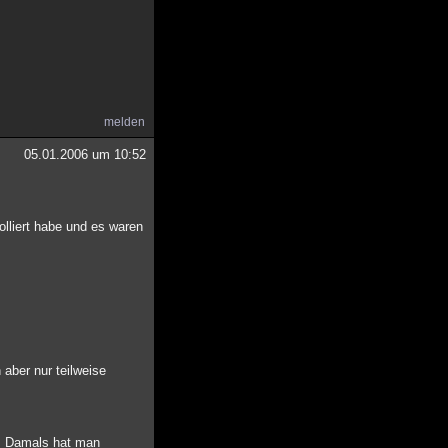
melden
05.01.2006 um 10:52
olliert habe und es waren
aber nur teilweise
n. Damals hat man