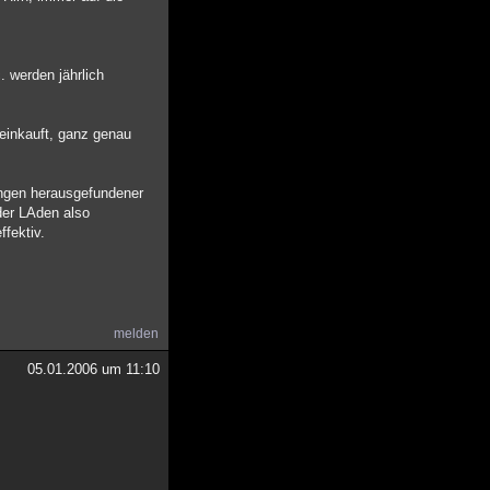
. werden jährlich
 einkauft, ganz genau
ungen herausgefundener
der LAden also
ffektiv.
melden
05.01.2006 um 11:10