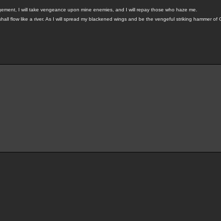
gement, I will take vengeance upon mine enemies, and I will repay those who haze me.
hall flow like a river. As I will spread my blackened wings and be the vengeful striking hammer of