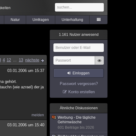
keiten
Natur
Umfragen
Unterhaltung
1
.
1
6
1
Nutzer anwesend
3
4
12
...
13
nächste
03.01.2006 um 15:37
Einloggen
ma gehört.
Passwort vergessen?
auchn (wie azrael) der ja
Konto erstellen
Ähnliche Diskussionen
melden
Werbung - Die tägliche
Gehirnwäsche
03.01.2006 um 15:40
601 Beiträge bis 2026