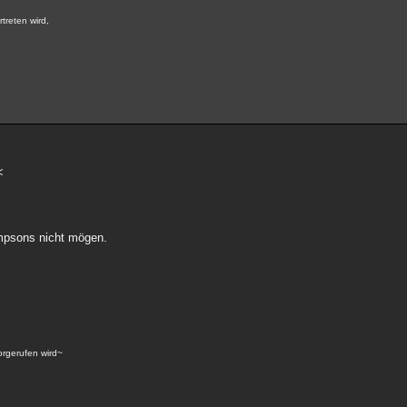
rtreten wird,
<
simpsons nicht mögen.
vorgerufen wird~