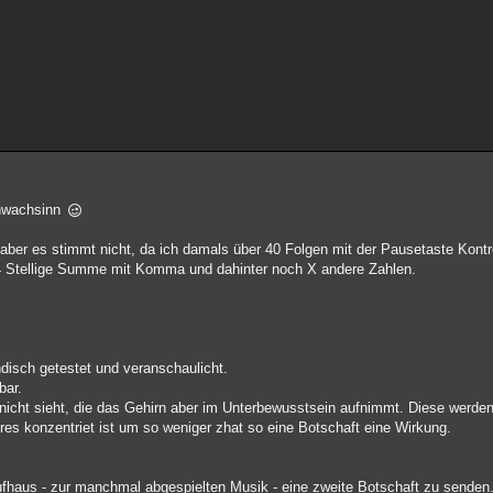
chwachsinn
 aber es stimmt nicht, da ich damals über 40 Folgen mit der Pausetaste Kontr
ne 4 Stellige Summe mit Komma und dahinter noch X andere Zahlen.
ndisch getestet und veranschaulicht.
bar.
nicht sieht, die das Gehirn aber im Unterbewusstsein aufnimmt. Diese werden 
res konzentriet ist um so weniger zhat so eine Botschaft eine Wirkung.
Kaufhaus - zur manchmal abgespielten Musik - eine zweite Botschaft zu sende