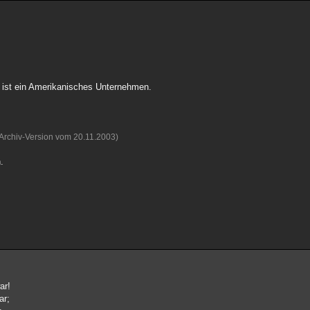
 ist ein Amerikanisches Unternehmen.
(Archiv-Version vom 20.11.2003)
.
ar!
ar;