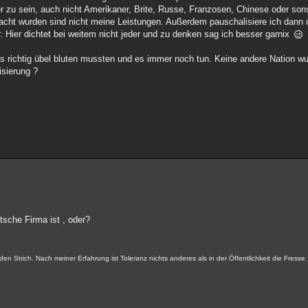
r zu sein, auch nicht Amerikaner, Brite, Russe, Franzosen, Chinese oder sons
racht wurden sind nicht meine Leistungen. Außerdem pauschalisiere ich dann 
. Hier dichtet bei weitem nicht jeder und zu denken sag ich besser garnix
es richtig übel bluten mussten und es immer noch tun. Keine andere Nation 
isierung ?
sche Firma ist , oder?
n Strich. Nach meiner Erfahrung ist Toleranz nichts anderes als in der Öffentlichkeit die Fresse 