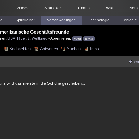
Videos
Statistiken
Chat
Wiki
Neuig
3
le
Spiritualität
Verschwörungen
Technologie
Ufologie
 amerikanische Geschäftsfreunde
rter:
USA
,
Hitler
,
2. Weltkrieg
▪ Abonnieren:
Feed
E-Mail
n
Beobachten
Antworten
Suchen
Infos
vo
uns wird das meiste in die Schuhe geschoben...