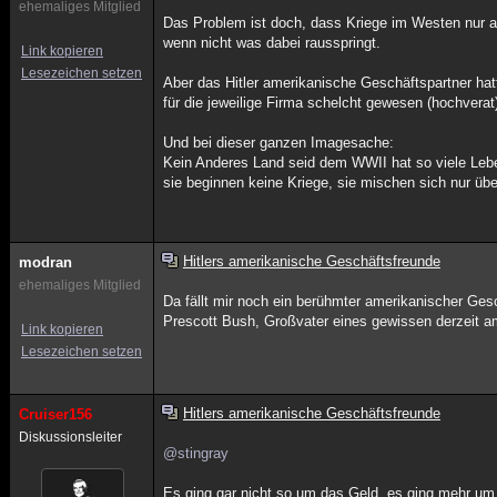
ehemaliges Mitglied
Das Problem ist doch, dass Kriege im Westen nur a
wenn nicht was dabei rausspringt.
Link kopieren
Lesezeichen setzen
Aber das Hitler amerikanische Geschäftspartner ha
für die jeweilige Firma schelcht gewesen (hochverat
Und bei dieser ganzen Imagesache:
Kein Anderes Land seid dem WWII hat so viele Lebe
sie beginnen keine Kriege, sie mischen sich nur üb
Hitlers amerikanische Geschäftsfreunde
modran
ehemaliges Mitglied
Da fällt mir noch ein berühmter amerikanischer Gesc
Prescott Bush, Großvater eines gewissen derzeit a
Link kopieren
Lesezeichen setzen
Hitlers amerikanische Geschäftsfreunde
Cruiser156
Diskussionsleiter
@stingray
Es ging gar nicht so um das Geld, es ging mehr um 