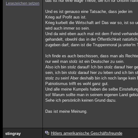
das ist nur eine wage These, die ich für Unsinn halt
Lesezeichen setzen
Und es ist genauso eine Tatsache, dass jeder im
Krieg auf Profit aus ist.
Krieg kurbelt die Wirtschaft an! Das war so, ist so 
wird auch immer so sein.
Und da wird eben auch mal mit dem Feind verhande
gehandelt, obwohl das in der Öffentlichkeit natürlich
zugeben darf; dann ist die Truppenmoral ja unter'm 
Ich finde es auch beschissen, dass man als Rechte
nur weil man stolz ist ein Deutscher zu sein.
Also ich bin stolz darauf! Ich bin stolz darauf hier 
sein, ich bin stolz darauf hier zu leben und ich bin s
stolz zu sein! Aber deshalb bin ich noch lange kein
Patriotismus trifft es wohl ganz gut.
Und alle meine Kumpels haben die selbe Einstellung
so! Warum sollte man in seinem eigenen Land gebü
Sehe ich persönlcih keinen Grund dazu.
Das ist meine Meinung.
Hitlers amerikanische Geschäftsfreunde
stingray