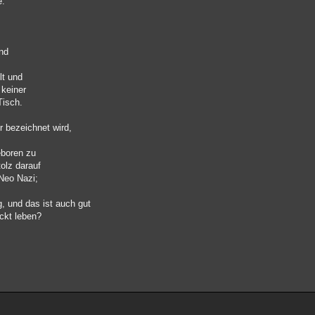
e.
und
lt und
 keiner
Tisch.
r bezeichnet wird,
geboren zu
tolz darauf
 Neo Nazi;
, und das ist auch gut
ckt leben?