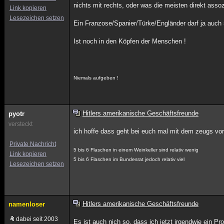
nichts mit rechts, oder was die meisten direkt assoz
Link kopieren
Lesezeichen setzen
Ein Franzose/Spanier/Türke/Engländer darf ja auch 
Ist noch in den Köpfen der Menschen !
Niemals aufgeben !
Hitlers amerikanische Geschäftsfreunde
pyotr
versteckt
ich hoffe dass geht bei euch mal mit dem zeugs vorbe
Private Nachricht
5 bis 6 Flaschen in einem Weinkeller sind relativ wenig
Link kopieren
5 bis 6 Flaschen im Bundesrat jedoch relativ viel
Lesezeichen setzen
Hitlers amerikanische Geschäftsfreunde
namenloser
dabei seit 2003
Es ist auch nich so, dass ich jetzt irgendwie ein 