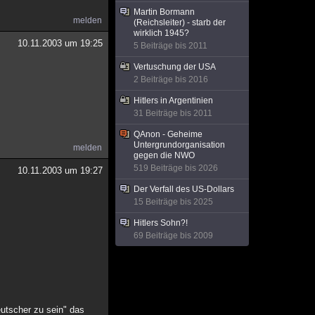
Martin Bormann
melden
(Reichsleiter) - starb der
wirklich 1945?
10.11.2003 um 19:25
5 Beiträge bis 2011
Vertuschung der USA
2 Beiträge bis 2016
Hitlers in Argentinien
31 Beiträge bis 2011
QAnon - Geheime
Untergrundorganisation
melden
gegen die NWO
519 Beiträge bis 2026
10.11.2003 um 19:27
Der Verfall des US-Dollars
15 Beiträge bis 2025
Hitlers Sohn?!
69 Beiträge bis 2009
eutscher zu sein" das