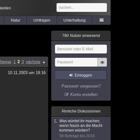
keiten
Natur
Umfragen
Unterhaltung
7
8
0
Nutzer anwesend
rherige
1
2
3
nächste
10.11.2003 um 19:16
Einloggen
Passwort vergessen?
Konto erstellen
Ähnliche Diskussionen
Was würdet ihr machen,
wenn Nazis an die Macht
kommen würden?
99 Beiträge bis 2018