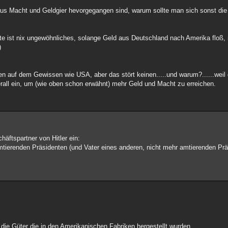
us Macht und Geldgier hevorgegangen sind, warum sollte man sich sonst die
tte ist nix ungewöhnliches, solange Geld aus Deutschland nach Amerika floß,
)
n auf dem Gewissen wie USA, aber das stört keinen.....und warum?......weil 
erall ein, um (wie oben schon erwähnt) mehr Geld und Macht zu erreichen.
häftspartner von Hitler ein:
mtierenden Präsidenten (und Vater eines anderen, nicht mehr amtierenden Prä
die Güter die in den Amerikanischen Fabriken hergestellt wurden.