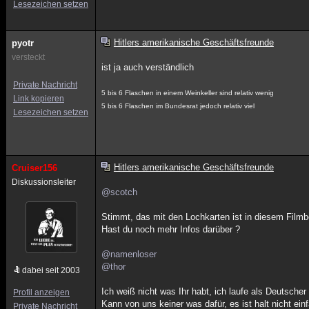
Lesezeichen setzen
Hitlers amerikanische Geschäftsfreunde
pyotr
versteckt
ist ja auch verständlich
Private Nachricht
5 bis 6 Flaschen in einem Weinkeller sind relativ wenig
Link kopieren
5 bis 6 Flaschen im Bundesrat jedoch relativ viel
Lesezeichen setzen
Hitlers amerikanische Geschäftsfreunde
Cruiser156
Diskussionsleiter
@scotch
Stimmt, das mit den Lochkarten ist in diesem Fil
Hast du noch mehr Infos darüber ?
@namenloser
@thor
dabei seit 2003
Ich weiß nicht was Ihr habt, ich laufe als Deutsch
Profil anzeigen
Kann von uns keiner was dafür, es ist halt nicht ei
Private Nachricht