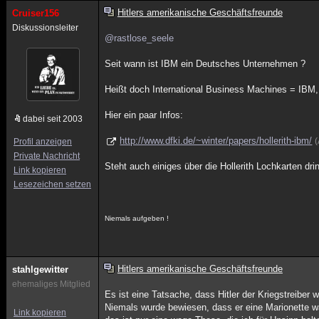
Hitlers amerikanische Geschäftsfreunde
Cruiser156
Diskussionsleiter
@rastlose_seele
Seit wann ist IBM ein Deutsches Unternehmen ?
Heißt doch International Business Machines = IBM,
Hier ein paar Infos:
dabei seit 2003
http://www.dfki.de/~winter/papers/hollerith-ibm/
Profil anzeigen
Private Nachricht
Steht auch einiges über die Hollerith Lochkarten drin
Link kopieren
Lesezeichen setzen
Niemals aufgeben !
Hitlers amerikanische Geschäftsfreunde
stahlgewitter
ehemaliges Mitglied
Es ist eine Tatsache, dass Hitler der Kriegstreiber w
Niemals wurde bewiesen, dass er eine Marionette w
Link kopieren