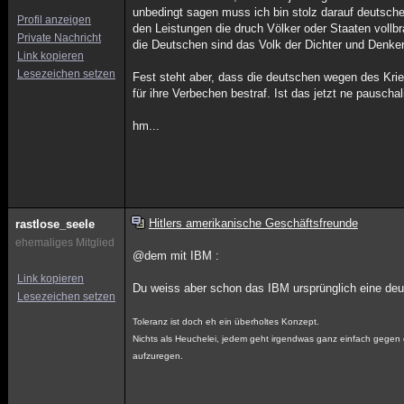
unbedingt sagen muss ich bin stolz darauf deutsche
Profil anzeigen
den Leistungen die druch Völker oder Staaten vollb
Private Nachricht
die Deutschen sind das Volk der Dichter und Denker
Link kopieren
Lesezeichen setzen
Fest steht aber, dass die deutschen wegen des Kri
für ihre Verbechen bestraf. Ist das jetzt ne pauschal
hm...
Hitlers amerikanische Geschäftsfreunde
rastlose_seele
ehemaliges Mitglied
@dem mit IBM :
Link kopieren
Du weiss aber schon das IBM ursprünglich eine deut
Lesezeichen setzen
Toleranz ist doch eh ein überholtes Konzept.
Nichts als Heuchelei, jedem geht irgendwas ganz einfach gegen de
aufzuregen.