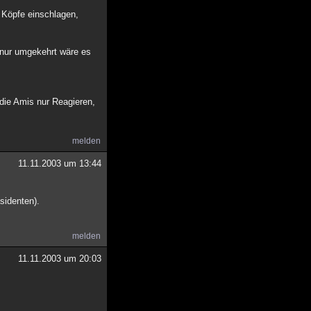
 Köpfe einschlagen,
 nur umgekehrt wäre es
die Amis nur Reagieren,
melden
11.11.2003 um 13:44
sidenten).
melden
11.11.2003 um 20:03