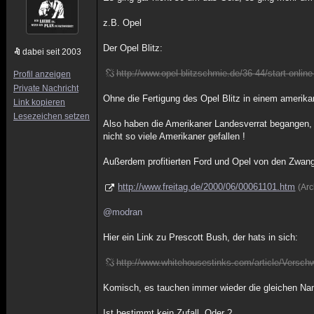
z.B. Opel
Der Opel Blitz:
dabei seit 2003
http://www.opel-blitzschmie.de/36-44/start-online
Profil anzeigen
Private Nachricht
Ohne die Fertigung des Opel Blitz in einem amerik
Link kopieren
Lesezeichen setzen
Also haben die Amerikaner Landesverrat begangen, 
nicht so viele Amerikaner gefallen !
Außerdem profitierten Ford und Opel von den Zwangs
http://www.freitag.de/2000/06/00061101.htm
(Ar
@modran
Hier ein Link zu Prescott Bush, der hats in sich:
http://www.whitehousestinks.com/article/Versc
Komisch, es tauchen immer wieder die gleichen Nam
Ist bestimmt kein Zufall, Oder ?