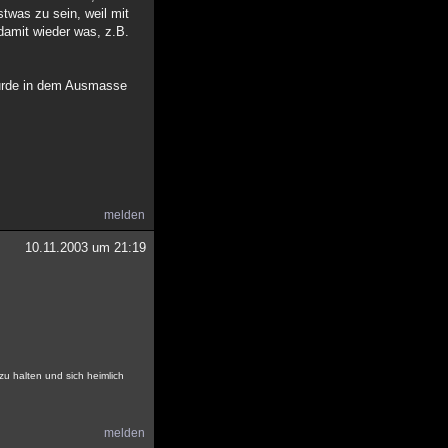
twas zu sein, weil mit
damit wieder was, z.B.
wurde in dem Ausmasse
melden
10.11.2003 um 21:19
zu halten und sich heimlich
melden