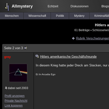
Allmystery
Echtzeit
Diskussionen
Blogs
Menschen
Wissenschaft
Politik
Mystery
Kriminalfäl
Hitlers
61 Beiträge
▪ Schlüsselwö
Rubrik Verschwörunge
Seite 2 von 3
Hitlers amerikanische Geschäftsfreunde
grey
In diesem Krieg hatte jeder Dreck am Stecken, nur 
Et In Arcadia Ego
dabei seit 2003
Profil anzeigen
Private Nachricht
Link kopieren