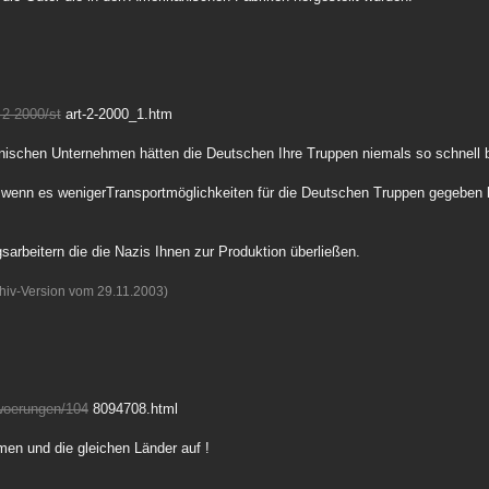
-2-2000/st
art-2-2000_1.htm
anischen Unternehmen hätten die Deutschen Ihre Truppen niemals so schnell
wenn es wenigerTransportmöglichkeiten für die Deutschen Truppen gegeben hä
arbeitern die die Nazis Ihnen zur Produktion überließen.
chiv-Version vom 29.11.2003)
hwoerungen/104
8094708.html
en und die gleichen Länder auf !