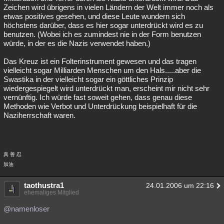
Zeichen wird übrigens in vielen Ländern der Welt immer noch als
etwas positives gesehen, und diese Leute wundern sich
höchstens darüber, dass es hier sogar unterdrückt wird es zu
benutzen. (Wobei ich es zumindest nie in der Form benutzen
würde, in der es die Nazis verwendet haben.)
Das Kreuz ist ein Folterinstrument gewesen und das tragen
vielleicht sogar Milliarden Menschen um den Hals.....aber die
Swastika in der vielleicht sogar ein göttliches Prinzip
wiedergespiegelt wird unterdrückt man, erscheint mir nicht sehr
vernünftig. Ich würde fast soweit gehen, dass genau diese
Methoden wie Verbot und Unterdrückung beispielhaft für die
Naziherrschaft waren.
真 善 忍
加油
taothustra1
24.01.2006 um 22:16
ehemaliges Mitglied
@namenloser