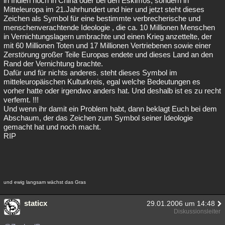
in Indien noch in China oder bei den Eskimos, sondern in
Mitteleuropa im 21.Jahrhundert und hier und jetzt steht dieses
Zeichen als Symbol für eine bestimmte verbrecherische und
menschenverachtende Ideologie , die ca. 10 Millionen Menschen
in Vernichtungslagern umbrachte und einen Krieg anzettelte, der
mit 60 Millionen Toten und 17 Millionen Vertriebenen sowie einer
Zerstörung großer Teile Europas endete und dieses Land an den
Rand der Vernichtung brachte.
Dafür und für nichts anderes. steht dieses Symbol im
mitteleuropäischen Kulturkreis, egal welche Bedeutungen es
vorher hatte oder irgendwo anders hat. Und deshalb ist es zu recht
verfemt. !!!
Und wenn ihr damit ein Problem habt, dann beklagt Euch bei dem
Abschaum, der das Zeichen zum Symbol seiner Ideologie
gemacht hat und noch macht.
RIP
und ewig langsam wächst das Gras
staticx
29.01.2006 um 14:48
Diskussionsleiter