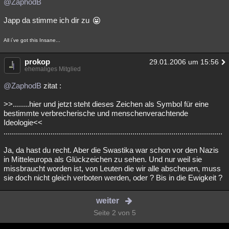
@ZaphodB
Japp da stimme ich dir zu
All i´ve got this Insane...
prokop
29.01.2006 um 15:56
ehemaliges Mitglied
@ZaphodB
zitat :
>>........hier und jetzt steht dieses Zeichen als Symbol für eine
bestimmte verbrecherische und menschenverachtende
Ideologie<<
...........................................................................................................
Ja, da hast du recht. Aber die Swastika war schon vor den Nazis
in Mitteleuropa als Glückzeichen zu sehen. Und nur weil sie
missbraucht worden ist, von Leuten die wir alle abscheuen, muss
sie doch nicht gleich verboten werden, oder ? Bis in die Ewigkeit ?
weiter
Seite 2 von 5