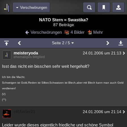
Verschwörungen
Bereiche
NATO Stern = Swastika?
87 Beiträge
Echtzeit
Diskussionen
Blogs
Videos
Statistiken
Verschwörungen
4 Bilder
Mehr
Chat
Wiki
Neuigkeiten
2
Seite
2
/ 5
meine Rubriken
meisteryoda
24.01.2006 um 21:13
Menschen
Wissenschaft
Politik
Mystery
Kriminalfälle
ehemaliges Mitglied
Spiritualität
Verschwörungen
Technologie
Ufologie
Isst das nicht ein bisschen sehr weit hergeholt?
Natur
Umfragen
Unterhaltung
Ich bin die Macht.
Schweigen ist Gold,Reden ist Silber,Schwatzen ist Blech,aber mit Blech kann man auch Geld
weitere Rubriken
verdienen!
Philosophie
Träume
Orte
Esoterik
Literatur
(\/)
(°°)
Astronomie
Helpdesk
Gruppen
Gaming
Filme
cRAwler23
24.01.2006 um 21:14
Musik
Clash
Verbesserungen
Allmystery
English
Leider wurde dieses eigentlich friedliche und schöne Symbol
Übersichten