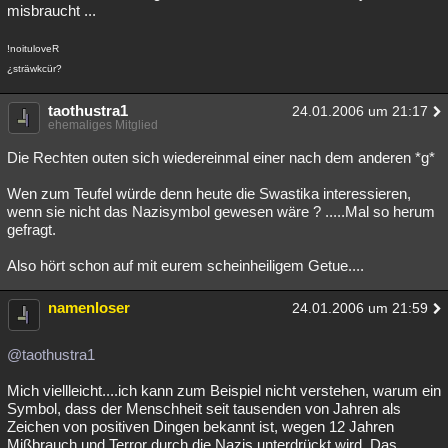
misbraucht ...
Besucht
Teilgenommen
Alle
Neue
Geschlossen
!noituloveR
Lesenswert
Schlüsselwörter
¿sträwkcür?
taothustra1
24.01.2006 um 21:17
ehemaliges Mitglied
Die Rechten outen sich wiedereinmal einer nach dem anderen *g*
Wen zum Teufel würde denn heute die Swastika interessieren,
wenn sie nicht das Nazisymbol gewesen wäre ? .....Mal so herum
gefragt.
Also hört schon auf mit eurem scheinheiligem Getue....
namenloser
24.01.2006 um 21:59
@taothustra1
Mich viellleicht....ich kann zum Beispiel nicht verstehen, warum ein
Symbol, dass der Menschheit seit tausenden von Jahren als
Zeichen von positiven Dingen bekannt ist, wegen 12 Jahren
Mißbrauch und Terror durch die Nazis unterdrückt wird. Das