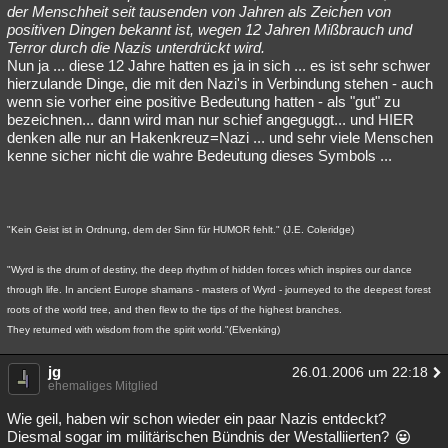
der Menschheit seit tausenden von Jahren als Zeichen von
positiven Dingen bekannt ist, wegen 12 Jahren Mißbrauch und
Terror durch die Nazis unterdrückt wird.
Nun ja ... diese 12 Jahre hatten es ja in sich ... es ist sehr schwer
hierzulande Dinge, die mit den Nazi's in Verbindung stehen - auch
wenn sie vorher eine positive Bedeutung hatten - als "gut" zu
bezeichnen... dann wird man nur schief angeguggt... und HIER
denken alle nur an Hakenkreuz=Nazi ... und sehr viele Menschen
kenne sicher nicht die wahre Bedeutung dieses Symbols ...
"Kein Geist ist in Ordnung, dem der Sinn für HUMOR fehlt." (J.E. Coleridge)
"Wyrd is the drum of destiny, the deep rhythm of hidden forces which inspires our dance
through life. In ancient Europe shamans - masters of Wyrd - journeyed to the deepest forest
roots of the world tree, and then flew to the tips of the highest branches.
They returned with wisdom from the spirit world."(Elvenking)
jg
26.01.2006 um 22:18
ehemaliges Mitglied
Wie geil, haben wir schon wieder ein paar Nazis entdeckt?
Diesmal sogar im militärischen Bündnis der Westalliierten?