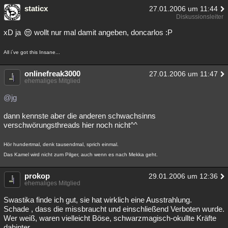
staticx
27.01.2006 um 11:44
Diskussionsleiter
xD ja
wollt nur mal damit angeben, doncarlos :P
All i´ve got this Insane...
onlinefreak3000
27.01.2006 um 11:47
ehemaliges Mitglied
@jg
dann kennste aber die anderen schwachsinns
verschwörungsthreads hier noch nicht^^
Hör hundertmal, denk tausendmal, sprich einmal.
Das Kamel wird nicht zum Pilger, auch wenn es nach Mekka geht.
prokop
29.01.2006 um 12:36
ehemaliges Mitglied
Swastika finde ich gut, sie hat wirklich eine Ausstrahlung.
Schade , dass die missbraucht und einschließend Verboten wurde.
Wer weiß, waren vielleicht Böse, schwarzmagisch-okullte Kräfte
dahinter,