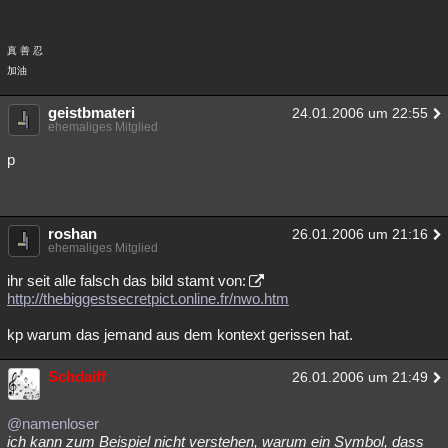
真 善 忍
加油
geistbmateri
24.01.2006 um 22:55
ehemaliges Mitglied
p
roshan
26.01.2006 um 21:16
ehemaliges Mitglied
ihr seit alle falsch das bild stamt von:
http://thebiggestsecretpict.online.fr/nwo.htm
kp warum das jemand aus dem kontext gerissen hat.
Schdaiff
26.01.2006 um 21:49
@namenloser
ich kann zum Beispiel nicht verstehen, warum ein Symbol, dass