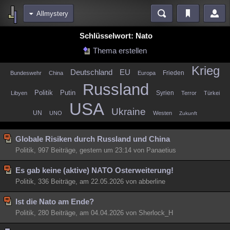
Allmystery
Bereiche
Schlüsselwort: Nato
Echtzeit
Diskussionen
Blogs
Videos
Statistiken
Thema erstellen
Chat
Wiki
Neuigkeiten
Krieg
Deutschland
EU
Frieden
Bundeswehr
China
Europa
meine Rubriken
Russland
Politik
Putin
Syrien
Libyen
Terror
Türkei
Menschen
Wissenschaft
Politik
Mystery
Kriminalfälle
USA
Ukraine
UN
UNO
Westen
Zukunft
Spiritualität
Verschwörungen
Technologie
Ufologie
Natur
Globale Risiken durch Russland und China
Umfragen
Unterhaltung
Politik, 997 Beiträge, gestern um 23:14 von Panaetius
weitere Rubriken
Philosophie
Es gab keine (aktive) NATO Osterweiterung!
Träume
Orte
Esoterik
Literatur
Politik, 336 Beiträge, am 22.05.2026 von abberline
Astronomie
Helpdesk
Gruppen
Gaming
Filme
Ist die Nato am Ende?
Musik
Clash
Verbesserungen
Allmystery
English
Politik, 280 Beiträge, am 04.04.2026 von Sherlock_H
Übersichten