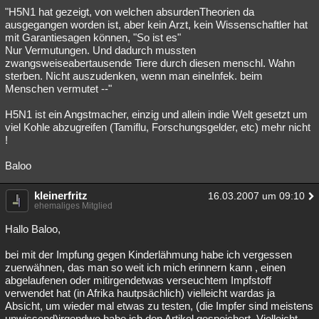
"H5N1 hat gezeigt, von welchen absurdenTheorien da
ausgegangen worden ist, aber kein Arzt, kein Wissenschaftler hat
mit Garantiesagen können, "So ist es"
Nur Vermutungen. Und dadurch mussten
zwangsweiseabertausende Tiere durch diesen menschl. Wahn
sterben. Nicht auszudenken, wenn man eineInfek. beim
Menschen vermutet --"
H5N1 ist ein Angstmacher, einzig und allein indie Welt gesetzt um
viel Kohle abzugreifen (Tamiflu, Forschungsgelder, etc) mehr nicht
!
Baloo
kleinerfritz
16.03.2007 um 09:10
ehemaliges Mitglied
Hallo Baloo,
bei mit der Impfung gegen Kinderlähmung habe ich vergessen
zuerwähnen, das man so weit ich mich erinnern kann , einen
abgelaufenen oder mitirgendetwas verseuchtem Impfstoff
verwendet hat (in Afrika hautpsächlich) vielleicht wardas ja
Absicht, um wieder mal etwas zu testen, (die Impfer sind meistens
unwissend)irgendwo habe ich den Artikel gespeichert. Vielleicht