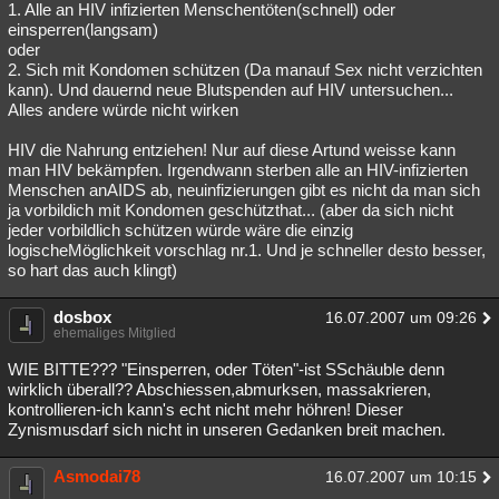
1. Alle an HIV infizierten Menschentöten(schnell) oder
einsperren(langsam)
oder
2. Sich mit Kondomen schützen (Da manauf Sex nicht verzichten
kann). Und dauernd neue Blutspenden auf HIV untersuchen...
Alles andere würde nicht wirken
HIV die Nahrung entziehen! Nur auf diese Artund weisse kann
man HIV bekämpfen. Irgendwann sterben alle an HIV-infizierten
Menschen anAIDS ab, neuinfizierungen gibt es nicht da man sich
ja vorbildich mit Kondomen geschützthat... (aber da sich nicht
jeder vorbildlich schützen würde wäre die einzig
logischeMöglichkeit vorschlag nr.1. Und je schneller desto besser,
so hart das auch klingt)
dosbox
16.07.2007 um 09:26
ehemaliges Mitglied
WIE BITTE??? "Einsperren, oder Töten"-ist SSchäuble denn
wirklich überall?? Abschiessen,abmurksen, massakrieren,
kontrollieren-ich kann's echt nicht mehr höhren! Dieser
Zynismusdarf sich nicht in unseren Gedanken breit machen.
Asmodai78
16.07.2007 um 10:15