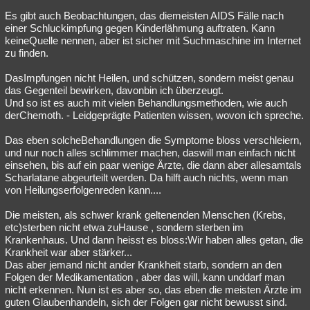
Es gibt auch Beobachtungen, das diemeisten AIDS Fälle nach
einer Schluckimpfung gegen Kinderlähmung auftraten. Kann
keineQuelle nennen, aber ist sicher mit Suchmaschine im Internet
zu finden.
DasImpfungen nicht Heilen, und schützen, sondern meist genau
das Gegenteil bewirken, davonbin ich überzeugt.
Und so ist es auch mit vielen Behandlungsmethoden, wie auch
derChemoth. - Leidgeprägte Patienten wissen, wovon ich spreche.
Das eben solcheBehandlungen die Symptome bloss verschleiern,
und nur noch alles schlimmer machen, daswill man einfach nicht
einsehen, bis auf ein paar wenige Ärzte, die dann aber allesamtals
Scharlatane abgeurteilt werden. Da hilft auch nichts, wenn man
von Heilungserfolgenreden kann....
Die meisten, als schwer krank geltenenden Menschen (Krebs,
etc)sterben nicht etwa zuHause , sondern sterben im
Krankenhaus. Und dann heisst es bloss:Wir haben alles getan, die
Krankheit war aber stärker...
Das aber jemand nicht ander Krankheit starb, sondern an den
Folgen der Medikamentation , aber das will, kann unddarf man
nicht erkennen. Nun ist es aber so, das eben die meisten Ärzte im
guten Glaubenhandeln, sich der Folgen gar nicht bewusst sind.