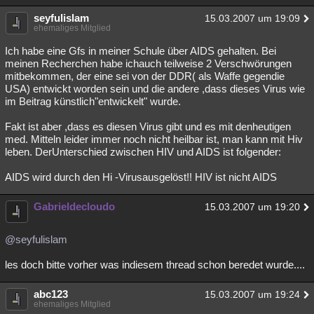
Besucht
Teilgenommen
Alle
Neue
Geschlossen
seyfulislam
15.03.2007 um 19:09
ehemaliges Mitglied
Lesenswert
Schlüsselwörter
Ich habe eine Gfs in meiner Schule über AIDS gehalten. Bei
meinen Recherchen habe ichauch teilweise 2 Verschwörungen
mitbekommen, der eine sei von der DDR( als Waffe gegendie
USA) entwickt worden sein und die andere ,dass dieses Virus wie
im Beitrag künstlich"entwickelt" wurde.
Fakt ist aber ,dass es diesen Virus gibt und es mit denheutigen
med. Mitteln leider immer noch nicht heilbar ist, man kann mit Hiv
leben. DerUnterschied zwischen HIV und AIDS ist folgender:
AIDS wird durch den Hi -Virusausgelöst!! HIV ist nicht AIDS
Gabrieldecloudo
15.03.2007 um 19:20
@seyfulislam
les doch bitte vorher was indiesem thread schon beredet wurde....
abc123
15.03.2007 um 19:24
ehemaliges Mitglied