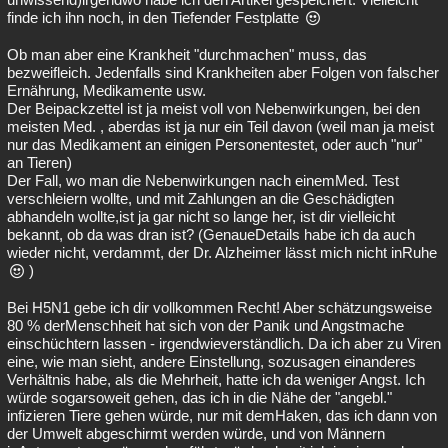
finde ich ihn noch, in den Tiefender Festplatte
Ob man aber eine Krankheit "durchmachen" muss, das
bezweifleich. Jedenfalls sind Krankheiten aber Folgen von falscher
Ernährung, Medikamente usw.
Der Beipackzettel ist ja meist voll von Nebenwirkungen, bei den
meisten Med. , aberdas ist ja nur ein Teil davon (weil man ja meist
nur das Medikament an einigen Personentestet, oder auch "nur"
an Tieren)
Der Fall, wo man die Nebenwirkungen nach einemMed. Test
verschleiern wollte, und mit Zahlungen an die Geschädigten
abhandeln wollte,ist ja gar nicht so lange her, ist dir vielleicht
bekannt, ob da was dran ist? (GenaueDetails habe ich da auch
wieder nicht, verdammt, der Dr. Alzheimer lässt mich nicht inRuhe
)
Bei H5N1 gebe ich dir vollkommen Recht! Aber schätzungsweise
80 % derMenschheit hat sich von der Panik und Angstmache
einschüchtern lassen - irgendwieverständlich. Da ich aber zu Viren
eine, wie man sieht, andere Einstellung, sozusagen einanderes
Verhältnis habe, als die Mehrheit, hatte ich da weniger Angst. Ich
würde sogarsoweit gehen, das ich in die Nähe der "angebl."
infizieren Tiere gehen würde, nur mit demHaken, das ich dann von
der Umwelt abgeschirmt werden würde, und von Männern