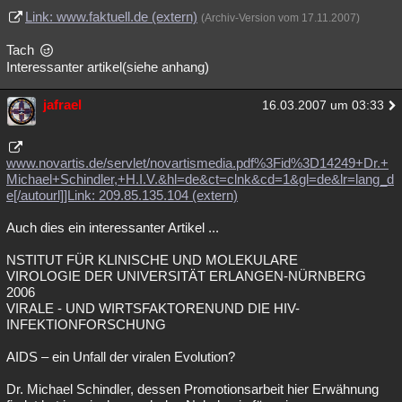
Link: www.faktuell.de (extern)
(Archiv-Version vom 17.11.2007)
Tach
Interessanter artikel(siehe anhang)
jafrael
16.03.2007 um 03:33
www.novartis.de/servlet/novartismedia.pdf%3Fid%3D14249+Dr.+
Michael+Schindler,+H.I.V.&hl=de&ct=clnk&cd=1&gl=de&lr=lang_d
e[/autourl]]Link: 209.85.135.104 (extern)
Auch dies ein interessanter Artikel ...
NSTITUT FÜR KLINISCHE UND MOLEKULARE
VIROLOGIE DER UNIVERSITÄT ERLANGEN-NÜRNBERG
2006
VIRALE - UND WIRTSFAKTORENUND DIE HIV-
INFEKTIONFORSCHUNG
AIDS – ein Unfall der viralen Evolution?
Dr. Michael Schindler, dessen Promotionsarbeit hier Erwähnung