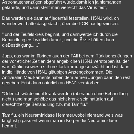
Astronautenanzügen abgeführt würde,damit ich ja niemanden
gefährde, und dann stellt man vielleicht das Virus fest,"
Das werden sie dann auf jedenfall feststellen, H5N1 wird, oh
wunder wer hätte dasgedacht, über die PCR nachgewiesen.
" und der Teufelskreis beginnt, und dannwerde ich durch die
Behandlung erst wirklich krank, und die Ärzte hätten dann
dieBestätigung......"
Jupp, das war im übrigen auch der FAll bei dem TürkischenJungen
der vor etlicher Zeit an dem angeblichen H5N1 verstorben ist. der
war nämlichsowieso schon stark immungeschwächt und ist dann
in die Hände von H5N1 gläubigen Ärztengekommen. Die
Antiviralen Medikamente haben dem armen Jungen dann den rest
gegeben. Erist dann natürlich an H5N1 verstorben.
"Oder ich würde nicht krank werden (aberauch ohne Behandlung
nicht ) und man schöbe das nicht krank sein natürlich auf
dierechtzeitige Behandlung z.b. mit Tamiflu."
Tamiflu, ein Neuraminidase Hemmer,wobei niemand weis was
langfristig passiert wenn man im Körper die Neuraminidase
hemmt.