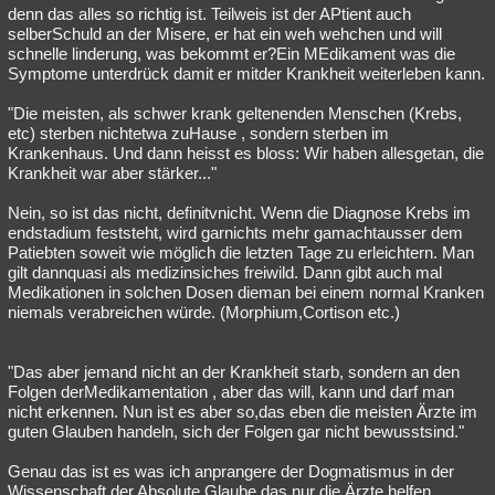
denn das alles so richtig ist. Teilweis ist der APtient auch
selberSchuld an der Misere, er hat ein weh wehchen und will
schnelle linderung, was bekommt er?Ein MEdikament was die
Symptome unterdrück damit er mitder Krankheit weiterleben kann.
"Die meisten, als schwer krank geltenenden Menschen (Krebs,
etc) sterben nichtetwa zuHause , sondern sterben im
Krankenhaus. Und dann heisst es bloss: Wir haben allesgetan, die
Krankheit war aber stärker..."
Nein, so ist das nicht, definitvnicht. Wenn die Diagnose Krebs im
endstadium feststeht, wird garnichts mehr gamachtausser dem
Patiebten soweit wie möglich die letzten Tage zu erleichtern. Man
gilt dannquasi als medizinsiches freiwild. Dann gibt auch mal
Medikationen in solchen Dosen dieman bei einem normal Kranken
niemals verabreichen würde. (Morphium,Cortison etc.)
"Das aber jemand nicht an der Krankheit starb, sondern an den
Folgen derMedikamentation , aber das will, kann und darf man
nicht erkennen. Nun ist es aber so,das eben die meisten Ärzte im
guten Glauben handeln, sich der Folgen gar nicht bewusstsind."
Genau das ist es was ich anprangere der Dogmatismus in der
Wissenschaft,der Absolute Glaube das nur die Ärzte helfen