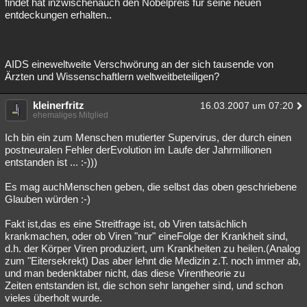
findet hat inzwischenauch den Nobelpreis für seine neuen
entdeckungen erhalten..
AIDS eineweltweite Verschwörung an der sich tausende von
Ärzten und Wissenschaftlern weltweitbeteiligen?
kleinerfritz
16.03.2007 um 07:20
ehemaliges Mitglied
Ich bin ein zum Menschen mutierter Supervirus, der durch einen
postneuralen Fehler derEvolution im Laufe der Jahrmillionen
entstanden ist ... :-)))
Es mag auchMenschen geben, die selbst das oben geschriebene
Glauben würden :-)
Fakt ist,das es eine Streitfrage ist, ob Viren tatsächlich
krankmachen, oder ob Viren "nur" eineFolge der Krankheit sind,
d.h. der Körper Viren produziert, um Krankheiten zu heilen.(Analog
zum "Eitersekrekt) Das aber lehnt die Medizin z.T. noch immer ab,
und man bedenktaber nicht, das diese Virentheorie zu
Zeiten entstanden ist, die schon sehr langeher sind, und schon
vieles überholt wurde.