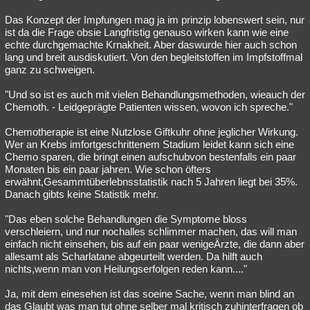
Das Konzept der Impfungen mag ja im prinzip lobenswert sein, nur
ist da die Frage obsie Langfristig genauso wirken kann wie eine
echte durchgemachte Krnakheit. Aber daswurde hier auch schon
lang und breit ausdiskutiert. Von den begleitstoffen im Impfstoffmal
ganz zu schweigen.
"Und so ist es auch mit vielen Behandlungsmethoden, wieauch der
Chemoth. - Leidgeprägte Patienten wissen, wovon ich spreche."
Chemotherapie ist eine Nutzlose Giftkuhr ohne jeglicher Wirkung.
Wer an Krebs imfortgeschrittenem Stadium leidet kann sich eine
Chemo sparen, die bringt einen aufschubvon bestenfalls ein paar
Monaten bis ein paar jahren. Wie schon öfters
erwähnt,Gesammtüberlebnsstatistik nach 5 Jahren liegt bei 35%.
Danach gibts keine Statistik mehr.
"Das eben solche Behandlungen die Symptome bloss
verschleiern, und nur nochalles schlimmer machen, das will man
einfach nicht einsehen, bis auf ein paar wenigeÄrzte, die dann aber
allesamt als Scharlatane abgeurteilt werden. Da hilft auch
nichts,wenn man von Heilungserfolgen reden kann...."
Ja, mit dem einesehen ist das soeine Sache, wenn man blind an
das Glaubt was man tut ohne selber mal kritisch zuhinterfragen ob