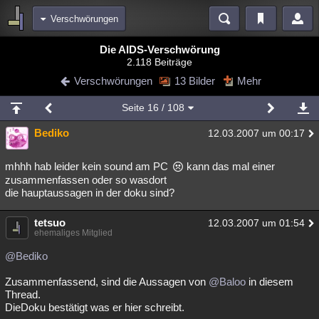
Verschwörungen
Bereiche
Die AIDS-Verschwörung
2.118 Beiträge
Echtzeit
Diskussionen
Blogs
Videos
Statistiken
Verschwörungen
13 Bilder
Mehr
Chat
Wiki
Neuigkeiten
Seite
16
/ 108
meine Rubriken
Bediko
12.03.2007 um 00:17
Menschen
Wissenschaft
Politik
Mystery
Kriminalfälle
Spiritualität
Verschwörungen
Technologie
Ufologie
mhhh hab leider kein sound am PC
kann das mal einer
zusammenfassen oder so wasdort
die hauptaussagen in der doku sind?
Natur
Umfragen
Unterhaltung
weitere Rubriken
tetsuo
12.03.2007 um 01:54
ehemaliges Mitglied
Philosophie
Träume
Orte
Esoterik
Literatur
@Bediko
Astronomie
Helpdesk
Gruppen
Gaming
Filme
Zusammenfassend, sind die Aussagen von
@Baloo
in diesem
Musik
Clash
Verbesserungen
Allmystery
English
Thread.
DieDoku bestätigt was er hier schreibt.
Übersichten