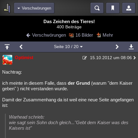
Verschwörungen
Bereiche
Das Zeichen des Tieres!
400 Beiträge
Echtzeit
Diskussionen
Blogs
Videos
Statistiken
Verschwörungen
16 Bilder
Mehr
Chat
Wiki
Neuigkeiten
3
Seite
10
/ 20
meine Rubriken
Optimist
15.10.2012 um 08:06
Menschen
Wissenschaft
Politik
Mystery
Kriminalfälle
Spiritualität
Verschwörungen
Technologie
Ufologie
Nachtrag:
ich meinte in diesem Falle, dass
der Grund
(warum "dem Kaiser
Natur
Umfragen
Unterhaltung
geben" ) nicht verstanden wurde.
weitere Rubriken
Damit der Zusammenhang da ist weil eine neue Seite angefangen
Philosophie
Träume
Orte
Esoterik
Literatur
ist:
Astronomie
Helpdesk
Gruppen
Gaming
Filme
Warhead schrieb:
wie sagt sein Sohn doch gleich..."Gebt dem Kaiser was des
Musik
Clash
Verbesserungen
Allmystery
English
Kaisers ist"
Übersichten