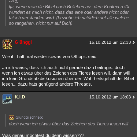
-->o:
tja, wenn man die Bibel nach Belieben aus dem Kontext reißt
Besucht
Teilgenommen
Alle
Neue
Geschlossen
wundert es mich nicht, dass das eine oder andere nicht oder
falsch verstanden wird. (beziehe ich natürlich auf alle welche
Lesenswert
Schlüsselwörter
so rangehen, nicht nur auf Dich)
Glünggi
15.10.2012 um 12:33
Wie ihr halt mal wieder sowas von Offtopic seid.
Ja ich weiss, dass ich auch nicht gerade dazu beitrage.. doch
wenn ich etwas über das Zeichen des Tieres lesen will, dann will
ich kein Grundsatzdiskusionen über den Wahrheitsgehalt der Bibel
lesen... dazu hats genügend andere Threads.
K.I.D
15.10.2012 um 18:03
Glünggi schrieb:
doch wenn ich etwas über das Zeichen des Tieres lesen will
Was genau möchtest du denn wissen???