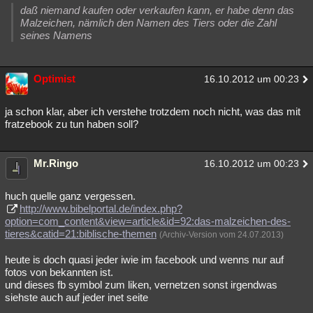
daß niemand kaufen oder verkaufen kann, er habe denn das
Malzeichen, nämlich den Namen des Tiers oder die Zahl
seines Namens
Optimist
16.10.2012 um 00:23
ja schon klar, aber ich verstehe trotzdem noch nicht, was das mit
fratzebook zu tun haben soll?
Mr.Ringo
16.10.2012 um 00:23
huch quelle ganz vergessen.
http://www.bibelportal.de/index.php?
option=com_content&view=article&id=92:das-malzeichen-des-
tieres&catid=21:biblische-themen
(Archiv-Version vom 24.07.2013)
heute is doch quasi jeder iwie im facebook und wenns nur auf
fotos von bekannten ist.
und dieses fb symbol zum liken, vernetzen sonst irgendwas
siehste auch auf jeder inet seite