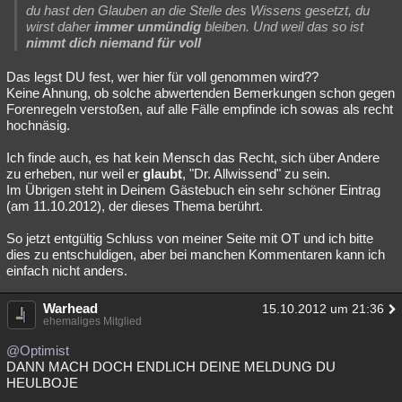
du hast den Glauben an die Stelle des Wissens gesetzt, du
wirst daher
immer unmündig
bleiben. Und weil das so ist
nimmt dich niemand für voll
Das legst DU fest, wer hier für voll genommen wird??
Keine Ahnung, ob solche abwertenden Bemerkungen schon gegen
Forenregeln verstoßen, auf alle Fälle empfinde ich sowas als recht
hochnäsig.
Ich finde auch, es hat kein Mensch das Recht, sich über Andere
zu erheben, nur weil er
glaubt
, "Dr. Allwissend" zu sein.
Im Übrigen steht in Deinem Gästebuch ein sehr schöner Eintrag
(am 11.10.2012), der dieses Thema berührt.
So jetzt entgültig Schluss von meiner Seite mit OT und ich bitte
dies zu entschuldigen, aber bei manchen Kommentaren kann ich
einfach nicht anders.
Warhead
15.10.2012 um 21:36
ehemaliges Mitglied
@Optimist
DANN MACH DOCH ENDLICH DEINE MELDUNG DU
HEULBOJE