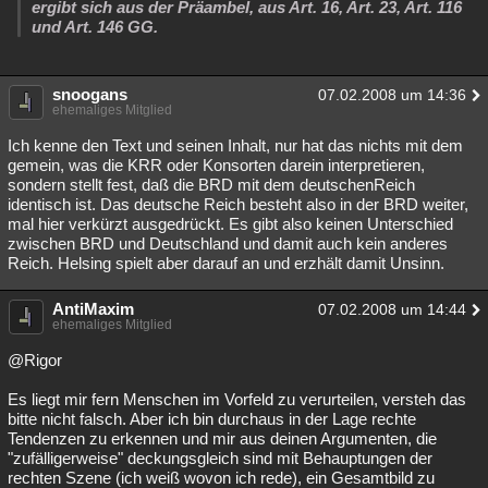
ergibt sich aus der Präambel, aus Art. 16, Art. 23, Art. 116
und Art. 146 GG.
snoogans
07.02.2008 um 14:36
ehemaliges Mitglied
Ich kenne den Text und seinen Inhalt, nur hat das nichts mit dem
gemein, was die KRR oder Konsorten darein interpretieren,
sondern stellt fest, daß die BRD mit dem deutschenReich
identisch ist. Das deutsche Reich besteht also in der BRD weiter,
mal hier verkürzt ausgedrückt. Es gibt also keinen Unterschied
zwischen BRD und Deutschland und damit auch kein anderes
Reich. Helsing spielt aber darauf an und erzhält damit Unsinn.
AntiMaxim
07.02.2008 um 14:44
ehemaliges Mitglied
@Rigor
Es liegt mir fern Menschen im Vorfeld zu verurteilen, versteh das
bitte nicht falsch. Aber ich bin durchaus in der Lage rechte
Tendenzen zu erkennen und mir aus deinen Argumenten, die
"zufälligerweise" deckungsgleich sind mit Behauptungen der
rechten Szene (ich weiß wovon ich rede), ein Gesamtbild zu