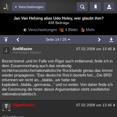
Verschwörungen
Bereiche
Jan Van Helsing alias Udo Holey, wer glaubt ihm?
498 Beiträge
Echtzeit
Diskussionen
Blogs
Videos
Statistiken
Verschwörungen
4 Bilder
Mehr
Chat
Wiki
Neuigkeiten
2
Seite
14
/ 25
meine Rubriken
AntiMaxim
07.02.2008 um 13:46
Menschen
Wissenschaft
Politik
Mystery
Kriminalfälle
ehemaliges Mitglied
Spiritualität
Verschwörungen
Technologie
Ufologie
Bezeichnend ,und im Falle von Rigor auch entlarvend, finde ich in
dem Zusammenhang auch das eindeutig
rechte/rassistische/nationalistische Rockbands genau das immer
Natur
Umfragen
Unterhaltung
wieder propagieren. "Das deutsche Reich besteht fort....Die BRD
weitere Rubriken
erkennen wir nicht an....blabla...wir habe nie
kapituliert...blabla...germania..." und so weiter. Von daher finde ich
Philosophie
Träume
Orte
Esoterik
Literatur
die Gesinnung die hinter dieser Argumentation steht zweifelsfrei
nationalsozialistisch.
Astronomie
Helpdesk
Gruppen
Gaming
Filme
RigorMortis
07.02.2008 um 13:46
Musik
Clash
Verbesserungen
Allmystery
English
Übersichten