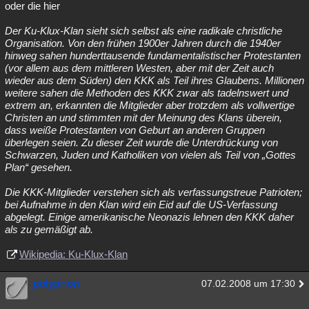
oder die hier
Der Ku-Klux-Klan sieht sich selbst als eine radikale christliche
Organisation. Von den frühen 1900er Jahren durch die 1940er
hinweg sahen hunderttausende fundamentalistischer Protestanten
(vor allem aus dem mittleren Westen, aber mit der Zeit auch
wieder aus dem Süden) den KKK als Teil ihres Glaubens. Millionen
weitere sahen die Methoden des KKK zwar als tadelnswert und
extrem an, erkannten die Mitglieder aber trotzdem als vollwertige
Christen an und stimmten mit der Meinung des Klans überein,
dass weiße Protestanten von Geburt an anderen Gruppen
überlegen seien. Zu dieser Zeit wurde die Unterdrückung von
Schwarzen, Juden und Katholiken von vielen als Teil von „Gottes
Plan“ gesehen.
Die KKK-Mitglieder verstehen sich als verfassungstreue Patrioten;
bei Aufnahme in den Klan wird ein Eid auf die US-Verfassung
abgelegt. Einige amerikanische Neonazis lehnen den KKK daher
als zu gemäßigt ab.
Wikipedia: Ku-Klux-Klan
polyprion
07.02.2008 um 17:30