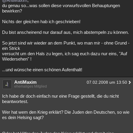
@AntiMaxim
,
du genau so...was sollen diese vorwurfsvollen Behauptungen
Besucht
Teilgenommen
Alle
Neue
Geschlossen
bewirken?
Lesenswert
Schlüsselwörter
Nichts der gleichen hab ich geschrieben!
Du bist anscheinend nur darauf aus, mich abstempeln zu können.
So jetzt sind wir wieder an dem Punkt, wo man mir - ohne Grund -
ein Strick
versucht um den Hals zu legen, ich sag euch dazu nur eins, "Auf
Wiedersehen" !
...und wünsche einen schönen Aufenthalt!
AntiMaxim
07.02.2008 um 13:50
ehemaliges Mitglied
Ich habe dir doch einfach nur eine Frage gestellt, die du nicht
beantwortest.
Wer hat wem den Krieg erklärt? Die Juden den Deutschen, so wie
es dein Helsing sagt?