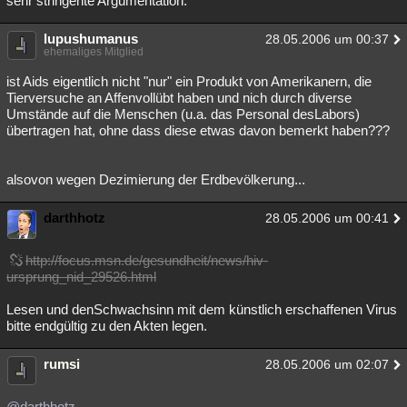
sehr stringente Argumentation.
lupushumanus
28.05.2006 um 00:37
ehemaliges Mitglied
ist Aids eigentlich nicht "nur" ein Produkt von Amerikanern, die
Tierversuche an Affenvollübt haben und nich durch diverse
Umstände auf die Menschen (u.a. das Personal desLabors)
übertragen hat, ohne dass diese etwas davon bemerkt haben???
alsovon wegen Dezimierung der Erdbevölkerung...
darthhotz
28.05.2006 um 00:41
http://focus.msn.de/gesundheit/news/hiv-
ursprung_nid_29526.html
Lesen und denSchwachsinn mit dem künstlich erschaffenen Virus
bitte endgültig zu den Akten legen.
rumsi
28.05.2006 um 02:07
@darthhotz