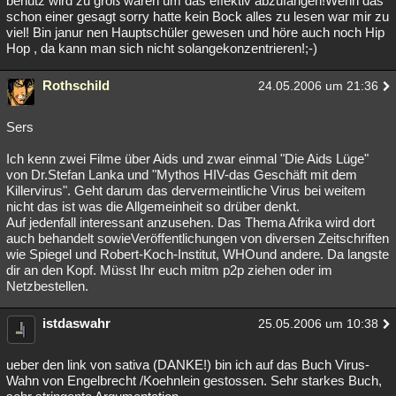
benutz wird zu groß wären um das effektiv abzufangen!Wenn das
schon einer gesagt sorry hatte kein Bock alles zu lesen war mir zu
viel! Bin janur nen Hauptschüler gewesen und höre auch noch Hip
Hop , da kann man sich nicht solangekonzentrieren!;-)
Rothschild
24.05.2006 um 21:36
Sers
Ich kenn zwei Filme über Aids und zwar einmal "Die Aids Lüge"
von Dr.Stefan Lanka und "Mythos HIV-das Geschäft mit dem
Killervirus". Geht darum das dervermeintliche Virus bei weitem
nicht das ist was die Allgemeinheit so drüber denkt.
Auf jedenfall interessant anzusehen. Das Thema Afrika wird dort
auch behandelt sowieVeröffentlichungen von diversen Zeitschriften
wie Spiegel und Robert-Koch-Institut, WHOund andere. Da langste
dir an den Kopf. Müsst Ihr euch mitm p2p ziehen oder im
Netzbestellen.
istdaswahr
25.05.2006 um 10:38
ueber den link von sativa (DANKE!) bin ich auf das Buch Virus-
Wahn von Engelbrecht /Koehnlein gestossen. Sehr starkes Buch,