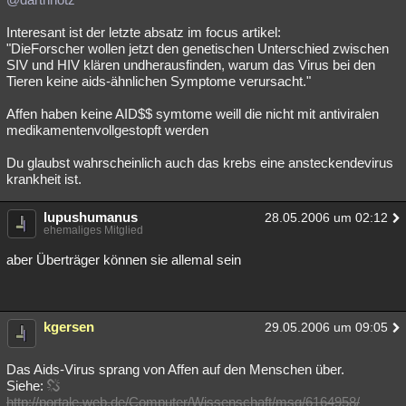
Interesant ist der letzte absatz im focus artikel:
"DieForscher wollen jetzt den genetischen Unterschied zwischen
SIV und HIV klären undherausfinden, warum das Virus bei den
Tieren keine aids-ähnlichen Symptome verursacht."
Affen haben keine AID$$ symtome weill die nicht mit antiviralen
medikamentenvollgestopft werden
Du glaubst wahrscheinlich auch das krebs eine ansteckendevirus
krankheit ist.
lupushumanus
28.05.2006 um 02:12
ehemaliges Mitglied
aber Überträger können sie allemal sein
kgersen
29.05.2006 um 09:05
Das Aids-Virus sprang von Affen auf den Menschen über.
Siehe:
http://portale.web.de/Computer/Wissenschaft/msg/6164958/