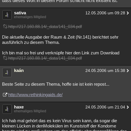
dass dieses Wort in diesem Forum schlicht nicht existent ist.
Besucht
Teilgenommen
Alle
Neue
Geschlossen
sativa
12.05.2006 um 09:28
ehemaliges Mitglied
Lesenswert
Schlüsselwörter
http://217.160.88.14/_data/141_034.pdf
Die aktuelle Ausgabe der Raum & Zeit (Nr.141) berichtet sehr
ausführlich zu diesem Thema.
Ich bin mal so frei und verknüpfe hier den Link zum Download
http://217.160.88.14/_data/141_034.pdf
kaán
24.05.2006 um 15:38
Beste Seite zu diesem Thema, hoffe sie ist kein repost...
http://www.rethinkingaids.de/
haxe
24.05.2006 um 21:04
ehemaliges Mitglied
Ich hab mal gehört das es kein Virus sein kann, da sogar die
kleinen Lücken in denMolekülen im Kunststoff der Kondome