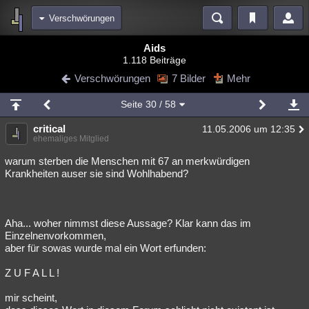
Verschwörungen
Bereiche
Aids
1.118 Beiträge
Echtzeit
Diskussionen
Blogs
Videos
Statistiken
Verschwörungen
7 Bilder
Mehr
Chat
Wiki
Neuigkeiten
Seite
30
/ 58
meine Rubriken
critical
11.05.2006 um 12:35
Menschen
Wissenschaft
Politik
Mystery
Kriminalfälle
ehemaliges Mitglied
Spiritualität
Verschwörungen
Technologie
Ufologie
warum sterben die Menschen mit 67 an merkwürdigen
Krankheiten auser sie sind Wohlhabend?
Natur
Umfragen
Unterhaltung
weitere Rubriken
Aha... woher nimmst diese Aussage? Klar kann das im
Philosophie
Träume
Orte
Esoterik
Literatur
Einzelnenvorkommen,
aber für sowas wurde mal ein Wort erfunden:
Astronomie
Helpdesk
Gruppen
Gaming
Filme
Z U F A L L !
Musik
Clash
Verbesserungen
Allmystery
English
mir scheint,
Übersichten