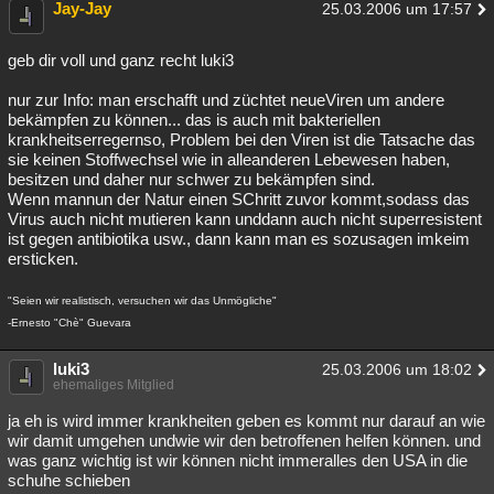
Jay-Jay
25.03.2006 um 17:57
Besucht
Teilgenommen
Alle
Neue
Geschlossen
geb dir voll und ganz recht luki3
Lesenswert
Schlüsselwörter
nur zur Info: man erschafft und züchtet neueViren um andere
bekämpfen zu können... das is auch mit bakteriellen
krankheitserregernso, Problem bei den Viren ist die Tatsache das
sie keinen Stoffwechsel wie in alleanderen Lebewesen haben,
besitzen und daher nur schwer zu bekämpfen sind.
Wenn mannun der Natur einen SChritt zuvor kommt,sodass das
Virus auch nicht mutieren kann unddann auch nicht superresistent
ist gegen antibiotika usw., dann kann man es sozusagen imkeim
ersticken.
"Seien wir realistisch, versuchen wir das Unmögliche"
-Ernesto "Chè" Guevara
luki3
25.03.2006 um 18:02
ehemaliges Mitglied
ja eh is wird immer krankheiten geben es kommt nur darauf an wie
wir damit umgehen undwie wir den betroffenen helfen können. und
was ganz wichtig ist wir können nicht immeralles den USA in die
schuhe schieben