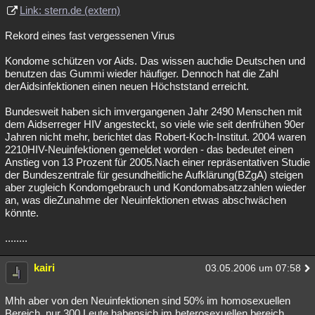
Link: stern.de (extern)
Rekord eines fast vergessenen Virus
Kondome schützen vor Aids. Das wissen auchdie Deutschen und
benutzen das Gummi wieder häufiger. Dennoch hat die Zahl
derAidsinfektionen einen neuen Höchststand erreicht.
Bundesweit haben sich imvergangenen Jahr 2490 Menschen mit
dem Aidserreger HIV angesteckt, so viele wie seit denfrühen 90er
Jahren nicht mehr, berichtet das Robert-Koch-Institut. 2004 waren
2210HIV-Neuinfektionen gemeldet worden - das bedeutet einen
Anstieg von 13 Prozent für 2005.Nach einer repräsentativen Studie
der Bundeszentrale für gesundheitliche Aufklärung(BZgA) steigen
aber zugleich Kondomgebrauch und Kondomabsatzzahlen wieder
an, was dieZunahme der Neuinfektionen etwas abschwächen
könnte.
........
kairi
03.05.2006 um 07:58
Mhh aber von den Neuinfektionen sind 50% im homosexuellen
Bereich, nur 300 Leute habensich im heterosexuellen bereich