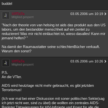
buddel
UffTaTa
03.05.2006 um 10:19
Mitglied gesperrt
"Nach der theorie von van helsing ist aids das produkt aus den US
labors, um den bestandder menschheit auf ein zentel zu
reduzieren! Was mir nicht einläuchtet ist, wieso dasalles! Kann mir
jemand helfen? "
Na damit der Raumaustatter seine schlechtenBücher verkauft.
Warum den sonst?
UffTaTa
03.05.2006 um 10:26
Mitglied gesperrt
P.S.
An die VTler.
AIDS wird heutztage nicht mehr gebraucht, es gibt jetztden
Terrorismus!
(Ich war mal bei einer Diskussion mit soner politischen Sekte(sag
ich jetzt nicht wer, sind zu übel) die wollten ein zentrales AIDS-
Register,Tätowierungen für HIV-Infizierte und Knast für alle die