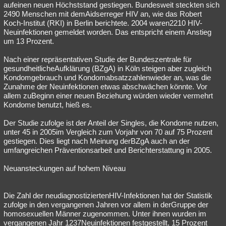
aufeinen neuen Höchststand gestiegen. Bundesweit steckten sich
2490 Menschen mit demAidserreger HIV an, wie das Robert
Koch-Institut (RKI) in Berlin berichtete. 2004 waren2210 HIV-
Neuinfektionen gemeldet worden. Das entspricht einem Anstieg
um 13 Prozent.
Nach einer repräsentativen Studie der Bundeszentrale für
gesundheitlicheAufklärung (BZgA) in Köln steigen aber zugleich
Kondomgebrauch und Kondomabsatzzahlenwieder an, was die
Zunahme der Neuinfektionen etwas abschwächen könnte. Vor
allem zuBeginn einer neuen Beziehung würden wieder vermehrt
Kondome benutzt, hieß es.
Der Studie zufolge ist der Anteil der Singles, die Kondome nutzen,
unter 45 in 2005im Vergleich zum Vorjahr von 70 auf 75 Prozent
gestiegen. Dies liegt nach Meinung derBZgA auch an der
umfangreichen Präventionsarbeit und Berichterstattung in 2005.
Neuansteckungen auf hohem Niveau
Die Zahl der neudiagnostiziertenHIV-Infektionen hat der Statistik
zufolge in den vergangenen Jahren vor allem in derGruppe der
homosexuellen Männer zugenommen. Unter ihnen wurden im
vergangenen Jahr 1237Neuinfektionen festgestellt, 15 Prozent