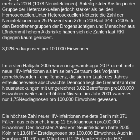
mehr als 2004 (1078 Neuinfektionen). Anteilig istder Anstieg in der
Gruppe der Heterosexuellen jedoch stärker als bei den
Homosexuellen.Unter Heterosexuellen kletterte die Zahl der
Neuinfektionen um 25 Prozent von 276 in 2004auf 344 in 2005. In
den Betroffenengruppen der Drogensüchtigen und Menschen aus
Ländernmit hohem Aidsrisiko haben sich die Zahlen laut RKI
dagegen kaum geändert.
3,02Neudiagnosen pro 100.000 Einwohner
Im ersten Halbjahr 2005 waren insgesamtsogar 20 Prozent mehr
neue HIV-Infektionen als im selben Zeitraum des Vorjahrs
gemeldetworden - eine Tendenz, die sich im Laufe des Jahres
erfreulicherweise abschwächte.Dennoch liegt die Gesamtzahl der
Neuansteckungen mit umgerechnet 3,02 Betroffenen pro100.000
Einwohner weiter auf erhöhtem Niveau - im Jahr 2001 waren es
nur 1,75Neudiagnosen pro 100.000 Einwohner gewesen.
Die höchste Zahl neuerHIV-Infektionen meldete Berlin mit 371
Fällen, das entspricht knapp 11 Erstdiagnosen pro100.000
Einwohner. Den höchsten Anteil von Neuinfektionen hatte 2005
Köln mit 13,6HIV-Erstdiagnosen pro 100.000 Einwohner. Auch in
Hamburg (11,76) und München (11,45) lagdie Rate der HIV-