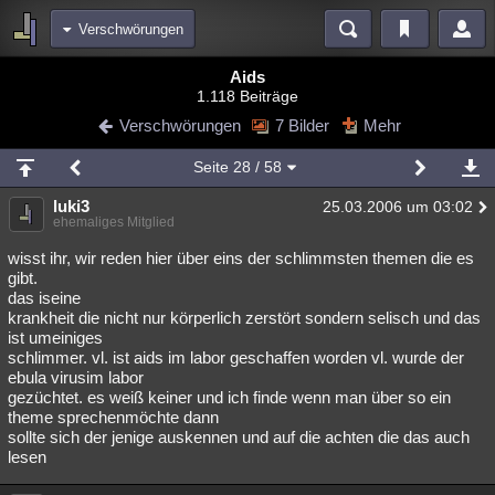
Verschwörungen
Bereiche
Aids
1.118 Beiträge
Echtzeit
Diskussionen
Blogs
Videos
Statistiken
Verschwörungen
7 Bilder
Mehr
Chat
Wiki
Neuigkeiten
Seite
28
/ 58
meine Rubriken
luki3
25.03.2006 um 03:02
Menschen
Wissenschaft
Politik
Mystery
Kriminalfälle
ehemaliges Mitglied
Spiritualität
Verschwörungen
Technologie
Ufologie
wisst ihr, wir reden hier über eins der schlimmsten themen die es
gibt.
das iseine
Natur
Umfragen
Unterhaltung
krankheit die nicht nur körperlich zerstört sondern selisch und das
weitere Rubriken
ist umeiniges
schlimmer. vl. ist aids im labor geschaffen worden vl. wurde der
Philosophie
Träume
Orte
Esoterik
Literatur
ebula virusim labor
gezüchtet. es weiß keiner und ich finde wenn man über so ein
Astronomie
Helpdesk
Gruppen
Gaming
Filme
theme sprechenmöchte dann
sollte sich der jenige auskennen und auf die achten die das auch
Musik
Clash
Verbesserungen
Allmystery
English
lesen
Übersichten