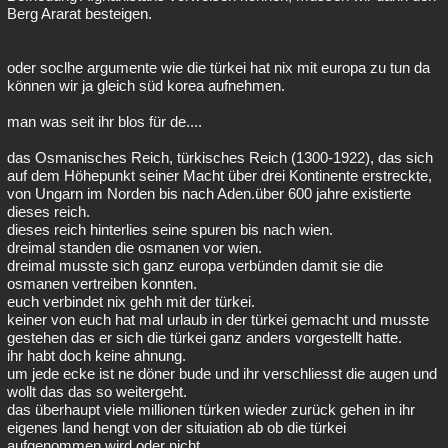
Berg Ararat besteigen.
oder soclhe argumente wie die türkei hat nix mit europa zu tun da
können wir ja gleich süd korea aufnehmen.
man was seit ihr blos für de....
das Osmanisches Reich, türkisches Reich (1300-1922), das sich
auf dem Höhepunkt seiner Macht über drei Kontinente erstreckte,
von Ungarn im Norden bis nach Aden.über 600 jahre existierte
dieses reich.
dieses reich hinterlies seine spuren bis nach wien.
dreimal standen die osmanen vor wien.
dreimal musste sich ganz europa verbünden damit sie die
osmanen vertreiben konnten.
euch verbindet nix gehh mit der türkei.
keiner von euch hat mal urlaub in der türkei gemacht und musste
gestehen das er sich die türkei ganz anders vorgestellt hatte.
ihr habt doch keine ahnung.
um jede ecke ist ne döner bude und ihr verschliesst die augen und
wollt das das so weitergeht.
das überhaupt viele millionen türken wieder zurück gehen in ihr
eigenes land hengt von der situiation ab ob die türkei
aufgenommen wird oder nicht.