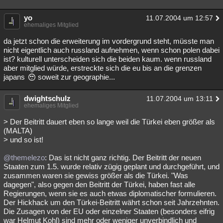
yo
11.07.2004 um 12:57
ehemaliges Mitglied
da jetzt schon die erweiterung im vordergrund steht, müsste man
nicht eigentlich auch russland aufnehmen, wenn schon polen dabei
ist? kulturell unterscheiden sich die beiden kaum. wenn russland
aber mitglied würde, erstreckte sich die eu bis an die grenzen
japans
soweit zur geographie...
dwightschulz
11.07.2004 um 13:11
ehemaliges Mitglied
> Der Beitritt dauert eben so lange weil die Türkei eben größer als
(MALTA)
> und so ist!
@themelezo
: Das ist nicht ganz richtig. Der Beitritt der neuen
Staaten zum 1.5. wurde relativ zügig geplant und durchgeführt, und
zusammen waren sie gewiss größer als die Türkei. "Was
dagegen", also gegen den Beitritt der Türkei, haben fast alle
Regierungen, wenn sie es auch etwas diplomatischer formulieren.
Der Hickhack um den Türkei-Beitritt währt schon seit Jahrzehnten.
Die Zusagen von der EU oder einzelner Staaten (besonders eifrig
war Helmut Kohl) sind mehr oder weniger unverbindlich und