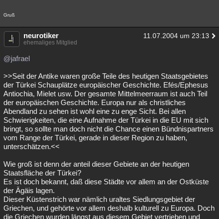
Gruß
neurotiker
11.07.2004 um 23:13
ehemaliges Mitglied
@jafrael
>>Seit der Antike waren große Teile des heutigen Staatsgebietes
der Türkei Schauplätze europäischer Geschichte. Efés/Ephesus
Antiochia, Mielet usw. Der gesamte Mittelmeerraum ist auch Teil
der europäischen Geschichte. Europa nur als christliches
Abendland zu sehen ist wohl eine zu enge Sicht. Bei allen
Schwierigkeiten, die eine Aufnahme der Türkei in die EU mit sich
bringt, so sollte man doch nicht die Chance einen Bündnispartners
vom Range der Türkei, gerade in dieser Region zu haben,
unterschätzen.<<
Wie groß ist denn der anteil dieser Gebiete an der heutigen
Staatsfläche der Türkei?
Es ist doch bekannt, daß diese Städte vor allem an der Ostküste
der Ägäis lagen.
Dieser Küstenstrich war nämlich uraltes Siedlungsgebiet der
Griechen, und gehörte vor allem deshalb kulturell zu Europa. Doch
die Griechen wurden längst aus diesem Gebiet vertrieben und