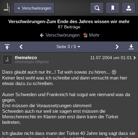
Verschwörungen
Bereiche
Verschwörungen-Zum Ende des Jahres wissen wir mehr
87 Beiträge
Echtzeit
Diskussionen
Blogs
Videos
Statistiken
Verschwörungen
Mehr
Chat
Wiki
Neuigkeiten
2
Seite
3
/ 5
meine Rubriken
themelezo
11.07.2004 um 01:01
Menschen
Wissenschaft
Politik
Mystery
Kriminalfälle
ehemaliges Mitglied
Spiritualität
Verschwörungen
Technologie
Ufologie
Dass glaubt auch nur ihr...! Tut weh sowas zu hören...
Keiner liest wohl was ich schreibe und dann versucht man hier
etwas dazu zu schreiben.
Natur
Umfragen
Unterhaltung
weitere Rubriken
Auser Schweden und Frankreich hat sogut wie niemand was da
gegen.
Philosophie
Träume
Orte
Esoterik
Literatur
Erst müssen die Voraussetzungen stimmen!
Schweden auch nur weil sie sagen erst müssen die
Astronomie
Helpdesk
Gruppen
Gaming
Filme
Menschenrechte im Klaren sein erst dann kann die Türkei
beitreten.
Musik
Clash
Verbesserungen
Allmystery
English
Ich glaube nicht dass mann der Türkei 40 Jahre lang sagt dass sie
Übersichten