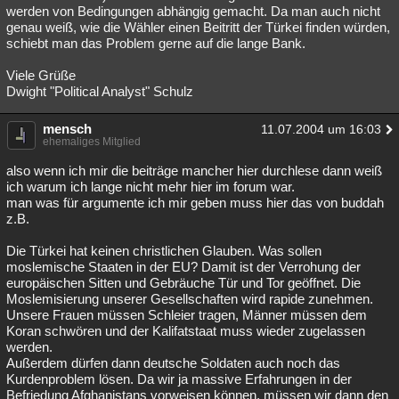
werden von Bedingungen abhängig gemacht. Da man auch nicht
genau weiß, wie die Wähler einen Beitritt der Türkei finden würden,
schiebt man das Problem gerne auf die lange Bank.
Viele Grüße
Dwight "Political Analyst" Schulz
mensch
11.07.2004 um 16:03
ehemaliges Mitglied
also wenn ich mir die beiträge mancher hier durchlese dann weiß
ich warum ich lange nicht mehr hier im forum war.
man was für argumente ich mir geben muss hier das von buddah
z.B.
Die Türkei hat keinen christlichen Glauben. Was sollen
moslemische Staaten in der EU? Damit ist der Verrohung der
europäischen Sitten und Gebräuche Tür und Tor geöffnet. Die
Moslemisierung unserer Gesellschaften wird rapide zunehmen.
Unsere Frauen müssen Schleier tragen, Männer müssen dem
Koran schwören und der Kalifatstaat muss wieder zugelassen
werden.
Außerdem dürfen dann deutsche Soldaten auch noch das
Kurdenproblem lösen. Da wir ja massive Erfahrungen in der
Befriedung Afghanistans vorweisen können, müssen wir dann den