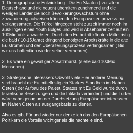
1. Demographische Entwicklung - Die Eu Staaten ( vor allem
Deutschland und die neuen) überaltern zunehmend und die
wenigen Länder die noch Bevölkerungswachstum ohne
zuwanderung aufweisen können den Europaweiten prozess nur
verlangsamren. Die Türkei hingegen steht zurzeit immer noch im
ausklingen eines Youth Bulges und wird in Absehbarer zeit auf ein
100Mio Volk anwachsen. Durch den Eu beitritt könnten Mittelfristig
die bald ( 10-15Jahre) dringend benötigten Arbeitskräfte in die alte
Eu strömen und den Überalterungsprozess verlangsamen ( Bis
wir uns hoffentlich wieder selber vermehren)
2. Es wäre ein gewaltiger Absatzmarkt. (siehe bald 100Mio
Menschen)
3. Strategische Interessen: Obwohl viele Hier anderer Meinung
sind braucht die Eu mittelfristig ein Starkes Standbein im Nahen
Osten ( der Aufbau des Palest. Staates mit Eu Geld wurde durch
Israelische Besetzungen und die Intifada verhindert) und die Türkei
wäre nahe genug um der Durchsetzung Europäischer interessen
im Nahen Osten als ausgangsbasis zu dienen.
Also es gibt Für und wieder nur denke ich das den Europäischen
Politikern die Vorteile wichtiger als die nachteile sind.