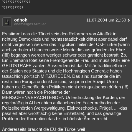
????????????????
????????????
odnoh
11.07.2004 um 21:50
ehemaliges Mitglied
Es stimmt das die Türkei seid den Reformen von Attatürk in
richtung Demokratie und rechtsstaatlichkeit driftet aber dabei darf
nicht vergessen werden das in großen Teilen der Ost-Türkei (wenn
auch verboten) Usancen weise Morde die aus gründen der Ehre
(!!!!) begangen werden weniger schwer oder garnicht bestraft. Zb.
Ein Ehemann tötet seine Fremdgehende Frau und muss NUR eine
GELDSTRAFE zahlen. Ausserdem ist das Militär traditionell eine
der Säulen des Staates und die Hochrangigen Generäle haben
tatsächlich politisch MITZUREDEN. Das sind zustände die im
restlichen Europa undenkbar sind, sogar in der Sowjet Union
haben die Generäle den Politikern nicht dreinquatschen dürfen (!!!).
Dann wären noch die Probleme der
MENSCHENVERACHTENDEN Unterdrückung der Kurden, der
regelmäßig in AI berichten auftauchenden Foltermethoden der
Polizeibehörden (Vergewaltigung, Elektroschocks, Prügel, ... -das
passiert aber Großflächig keine Einzelfälle), und das gewaltige
Problem der Korruption das bis in höchste Ämter reicht.
Andererseits braucht die EU die Türkei weil