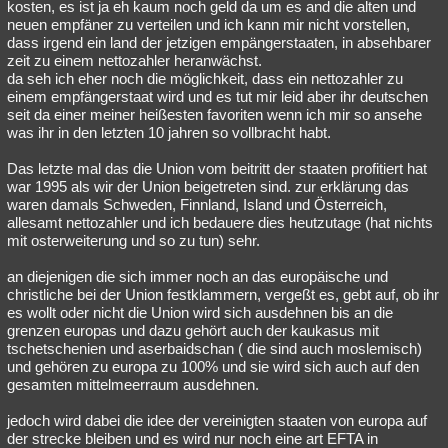
kosten, es ist ja eh kaum noch geld da um es and die alten und
neuen empfäner zu verteilen und ich kann mir nicht vorstellen,
dass irgend ein land der jetzigen empängerstaaten, in absehbarer
zeit zu einem nettozahler heranwächst.
da seh ich eher noch die möglichkeit, dass ein nettozahler zu
einem empfängerstaat wird und es tut mir leid aber ihr deutschen
seit da einer meiner heißesten favoriten wenn ich mir so ansehe
was ihr in den letzten 10 jahren so vollbracht habt.
Das letzte mal das die Union vom beitritt der staaten profitiert hat
war 1995 als wir der Union beigetreten sind. zur erklärung das
waren damals Schweden, Finnland, Island und Österreich,
allesamt nettozahler und ich bedauere dies heutzutage (hat nichts
mit osterweiterung und so zu tun) sehr.
an diejenigen die sich immer noch an das europäische und
christliche bei der Union festklammern, vergeßt es, gebt auf, ob ihr
es wollt oder nicht die Union wird sich ausdehnen bis an die
grenzen europas und dazu gehört auch der kaukasus mit
tschetschenien und aserbaidschan ( die sind auch moslemisch)
und gehören zu europa zu 100% und sie wird sich auch auf den
gesamten mittelmeerraum ausdehnen.
jedoch wird dabei die idee der vereinigten staaten von europa auf
der strecke bleiben und es wird nur noch eine art EFTA in