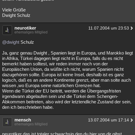
Viele Grüße
Dwight Schulz
neurotiker
11.07.2004 um 23:53
ehemaliges Mitglied
@dwight
Schulz
Ja, ganz genau Dwight , Spanien liegt in Europa, und Marokko liegt
in Afrika, Türkei dagegen liegt nicht in Europa, falls du es nicht
bemerkt haben solltest, wir reden immer noch von der
Europäischen Union, da wüßte ich nicht, warum Spanien nicht
dazugehören sollte. Europa ist keine Insel, deshalb ist es ganz
logisch, daß es an andere Kontinente grenzt, aber man solte auch
wissen ,wo Europa seine natürlichen Grenzen hat.
Wenn die Türkei der EU beitritt, werden die Übergangsfristen
irgendwann abgelaufen sein und die Türkei dem Schengen-
Abkommen beitreten, also wird der letztendliche Zustand der sein,
den ich beschrieben habe.
mensch
13.07.2004 um 17:14
ehemaliges Mitglied
neurotiker das ist totaler schwachsin den du hier von dir gibst.