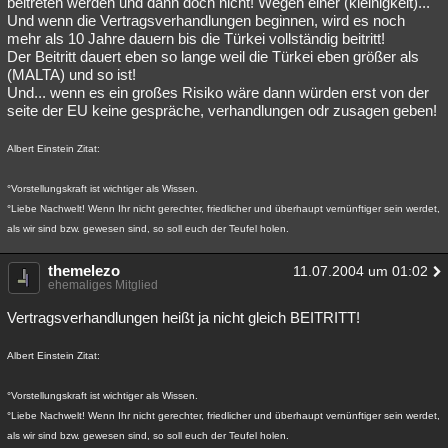
beitreten werden und dann doch nicht! Wegen einer (kleinigkeit)...
Und wenn die Vertragsverhandlungen beginnen, wird es noch
Besucht
Teilgenommen
Alle
Neue
Geschlossen
mehr als 10 Jahre dauern bis die Türkei vollständig beitritt!
Der Beitritt dauert eben so lange weil die Türkei eben größer als
Lesenswert
Schlüsselwörter
(MALTA) und so ist!
Und... wenn es ein großes Risiko wäre dann würden erst von der
seite der EU keine gespräche, verhandlungen odr zusagen geben!
Albert Einstein Zitat:
°Vorstellungskraft ist wichtiger als Wissen.
°Liebe Nachwelt! Wenn Ihr nicht gerechter, friedlicher und überhaupt vernünftiger sein werdet,
als wir sind bzw. gewesen sind, so soll euch der Teufel holen.
themelezo
11.07.2004 um 01:02
ehemaliges Mitglied
Vertragsverhandlungen heißt ja nicht gleich BEITRITT!
Albert Einstein Zitat:
°Vorstellungskraft ist wichtiger als Wissen.
°Liebe Nachwelt! Wenn Ihr nicht gerechter, friedlicher und überhaupt vernünftiger sein werdet,
als wir sind bzw. gewesen sind, so soll euch der Teufel holen.