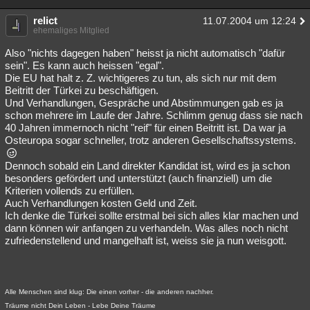
relict
11.07.2004 um 12:24
ehemaliges Mitglied
Also "nichts dagegen haben" heisst ja nicht automatisch "dafür
sein". Es kann auch heissen "egal".
Die EU hat halt z. Z. wichtigeres zu tun, als sich nur mit dem
Beitritt der Türkei zu beschäftigen.
Und Verhandlungen, Gespräche und Abstimmungen gab es ja
schon mehrere im Laufe der Jahre. Schlimm genug dass sie nach
40 Jahren immernoch nicht "reif" für einen Beitritt ist. Da war ja
Osteuropa sogar schneller, trotz anderen Gesellschaftssystems.
Dennoch sobald ein Land direkter Kandidat ist, wird es ja schon
besonders gefördert und unterstützt (auch finanziell) um die
Kriterien vollends zu erfüllen.
Auch Verhandlungen kosten Geld und Zeit.
Ich denke die Türkei sollte erstmal bei sich alles klar machen und
dann können wir anfangen zu verhandeln. Was alles noch nicht
zufriedenstellend und mangelhaft ist, weiss sie ja nun weisgott.
Alle Menschen sind klug: Die einen vorher - die anderen nachher.
Träume nicht Dein Leben - Lebe Deine Träume