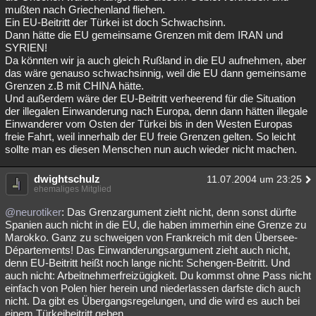
mußten nach Griechenland fliehen.
Ein EU-Beitritt der Türkei ist doch Schwachsinn.
Dann hätte die EU gemeinsame Grenzen mit dem IRAN und
SYRIEN!
Da könnten wir ja auch gleich Rußland in die EU aufnehmen, aber
das wäre genauso schwachsinnig, weil die EU dann gemeinsame
Grenzen z.B mit CHINA hätte.
Und außerdem wäre der EU-Beitritt verheerend für die Situation
der illegalen Einwanderung nach Europa, denn dann hätten illegale
Einwanderer vom Osten der Türkei bis in den Westen Europas
freie Fahrt, weil innerhalb der EU freie Grenzen gelten. So leicht
sollte man es diesen Menschen nun auch wieder nicht machen.
dwightschulz
11.07.2004 um 23:25
ehemaliges Mitglied
@neurotiker
: Das Grenzargument zieht nicht, denn sonst dürfte
Spanien auch nicht in die EU, die haben immerhin eine Grenze zu
Marokko. Ganz zu schweigen von Frankreich mit den Übersee-
Départements! Das Einwanderungsargument zieht auch nicht,
denn EU-Beitritt heißt noch lange nicht: Schengen-Beitritt. Und
auch nicht: Arbeitnehmerfreizügigkeit. Du kommst ohne Pass nicht
einfach von Polen hier herein und niederlassen darfste dich auch
nicht. Da gibt es Übergangsregelungen, und die wird es auch bei
einem Türkeibeitritt geben.