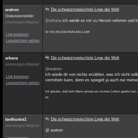
Die schwarzmagischste Loge der Welt
aratron
Diskussionsleiter
@arkana
ich werde es mir zu Herzen nehmen und be
ehemaliges Mitglied
SI VIS PACEM,PARA BELLUM!
Link kopieren
Lesezeichen setzen
Die schwarzmagischste Loge der Welt
arkana
ehemaliges Mitglied
@aratron
ich würde dir von nichts erzählen, was ich nicht se
Link kopieren
vermitteln kann, denn es spiegelt ja auch nur mein
Lesezeichen setzen
Ich glaube, daß kein Mann jemals ein rechtes Leben gelebt hat, 
ist.
Die schwarzmagischste Loge der Welt
taothustra1
ehemaliges Mitglied
@ aratron