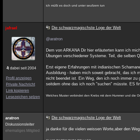
ich müßt es doch und unter seufzern tun
Die schwarzmagischste Loge der Welt
jafrael
@aratron
Dem von ARKANA Dir hier erläuterten kann ich mich 
Übungen verschiedener Systeme. Teil, die selben Q
Erst eigene Erfahrungen mit indianischen Schamanen
dabei seit 2004
Ausbildung - haben mich soweit gebracht, das ich
Profil anzeigen
nicht beendet ist. Ein Weg, den ich noch immer zu
seitdem ohne das ich noch "suchen" müsste. ES fi
Private Nachricht
Link kopieren
Welches Muster verbindet den Krebs mit dem Hummer und die Orch
Lesezeichen setzen
Die schwarzmagischste Loge der Welt
aratron
Diskussionsleiter
ja danke für die vielen weissen Worte,aber den Weg
ehemaliges Mitglied