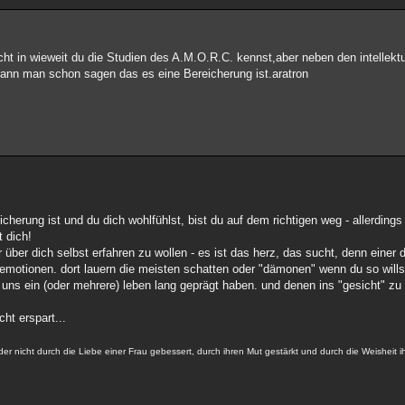
cht in wieweit du die Studien des A.M.O.R.C. kennst,aber neben den intellekt
ann man schon sagen das es eine Bereicherung ist.aratron
cherung ist und du dich wohlfühlst, bist du auf dem richtigen weg - allerding
t dich!
r über dich selbst erfahren zu wollen - es ist das herz, das sucht, denn einer 
r emotionen. dort lauern die meisten schatten oder "dämonen" wenn du so willst
 uns ein (oder mehrere) leben lang geprägt haben. und denen ins "gesicht" zu
ht erspart...
der nicht durch die Liebe einer Frau gebessert, durch ihren Mut gestärkt und durch die Weisheit 