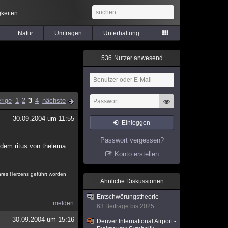
keiten
Natur
Umfragen
Unterhaltung
5
3
6
Nutzer anwesend
rige
1
2
3
4
nächste
30.09.2004 um 11:55
Einloggen
Passwort vergessen?
 dem ritus von thelema.
Konto erstellen
ihres Herzens geführt worden
Ähnliche Diskussionen
Entschwörungstheorie
melden
63 Beiträge bis 2025
30.09.2004 um 15:16
Denver International Airport -