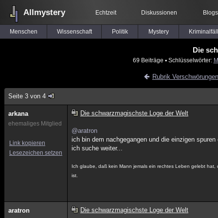
Allmystery
Echtzeit
Diskussionen
Blogs
Menschen
Wissenschaft
Politik
Mystery
Kriminalfäl
Die sc
69 Beiträge
▪ Schlüsselwörter:
M
Rubrik Verschwörunge
Seite 3 von 4
Die schwarzmagischste Loge der Welt
arkana
ehemaliges Mitglied
@aratron
ich bin dem nachgegangen und die einzigen spuren di
Link kopieren
ich suche weiter...
Lesezeichen setzen
Ich glaube, daß kein Mann jemals ein rechtes Leben gelebt hat, 
ist.
Die schwarzmagischste Loge der Welt
aratron