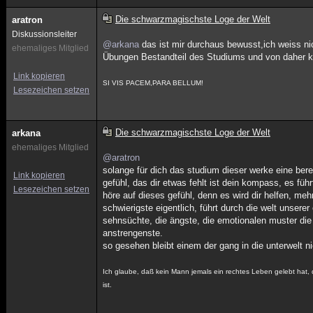
Die schwarzmagischste Loge der Welt
aratron
Diskussionsleiter
@arkana
das ist mir durchaus bewusst,ich weiss ni
ehemaliges Mitglied
Übungen Bestandteil des Studiums und von daher k
Link kopieren
SI VIS PACEM,PARA BELLUM!
Lesezeichen setzen
Die schwarzmagischste Loge der Welt
arkana
ehemaliges Mitglied
@aratron
solange für dich das studium dieser werke eine berei
Link kopieren
gefühl, das dir etwas fehlt ist dein kompass, es führ
Lesezeichen setzen
höre auf dieses gefühl, denn es wird dir helfen, meh
schwierigste eigentlich, führt durch die welt unsere
sehnsüchte, die ängste, die emotionalen muster die
anstrengenste.
so gesehen bleibt einem der gang in die unterwelt nic
Ich glaube, daß kein Mann jemals ein rechtes Leben gelebt hat, 
ist.