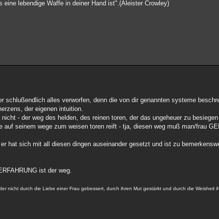
ine lebendige Waffe in deiner Hand ist".(Aleister Crowley)
ber schlußendlich alles verworfen, denn die von dir genannten systeme beschr
rzens, der eigenen intuition.
 nicht - der weg des helden, des reinen toren, der das ungeheuer zu besiegen
sse auf seinem wege zum weisen toren reift - tja, diesen weg muß man/frau 
- er hat sich mit all diesen dingen auseinander gesetzt und ist zu bemerkensw
lbstERFAHRUNG ist der weg.
der nicht durch die Liebe einer Frau gebessert, durch ihren Mut gestärkt und durch die Weisheit 