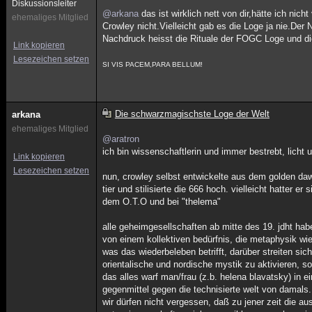
Diskussionsleiter
@arkana
das ist wirklich nett von dir,hätte ich n
ehemaliges Mitglied
Crowley nicht.Vielleicht gab es die Loge ja nie.Der
Nachdruck heisst die Rituale der FOGC Loge und d
Link kopieren
Lesezeichen setzen
SI VIS PACEM,PARA BELLUM!
Die schwarzmagischste Loge der Welt
arkana
ehemaliges Mitglied
@aratron
ich bin wissenschaftlerin und immer bestrebt, licht
Link kopieren
Lesezeichen setzen
nun, crowley selbst entwickelte aus dem golden da
tier und stilisierte die 666 hoch. vielleicht hatter e
dem O.T.O und bei "thelema"
alle geheimgesellschaften ab mitte des 19. jdht ha
von einem kollektiven bedürfnis, die metaphysik wi
was das wiederbeleben betrifft, darüber streiten sic
orientalische und nordische mystik zu aktivieren,
das alles warf man/frau (z.b. helena blavatsky) in 
gegenmittel gegen die technisierte welt von damals.
wir dürfen nicht vergessen, daß zu jener zeit die 