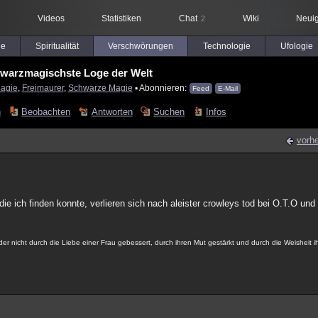
Videos
Statistiken
Chat
Wiki
Neuig
2
le
Spiritualität
Verschwörungen
Technologie
Ufologie
hwarzmagischste Loge der Welt
agie
,
Freimaurer
,
Schwarze Magie
▪ Abonnieren:
Feed
E-Mail
n
Beobachten
Antworten
Suchen
Infos
vorhe
e ich finden konnte, verlieren sich nach aleister crowleys tod bei O.T.O und
der nicht durch die Liebe einer Frau gebessert, durch ihren Mut gestärkt und durch die Weisheit 