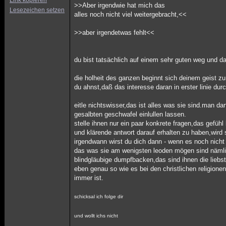
Link kopieren
>>Aber irgendwie hat mich das
Lesezeichen setzen
alles noch nicht viel weitergebracht,<<
>>aber irgendetwas fehlt<<
du bist tatsächlich auf einem sehr guten weg und da
die holheit des ganzen beginnt sich deinem geist zu
du ahnst,daß das interesse daran in erster linie dur
eitle nichtswisser,das ist alles was sie sind.man dar
gesalbten geschwafel einlullen lassen.
stelle ihnen nur ein paar konkrete fragen,das gefühl 
und klärende antwort darauf erhalten zu haben,wird
irgendwann wirst du dich dann - wenn es noch nicht z
das was sie am wenigsten leoden mögen sind nämlich
blindgläubige dumpfbacken,das sind ihnen die liebs
eben genau so wie es bei den christlichen religionen
immer ist.
schicksal ich folge dir
und wollt ichs nicht