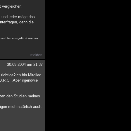
t vergleichen.
 - und jeder möge das
interfragen, denn die
ihres Herzens geführt worden
melden
30.09.2004 um 21:37
richtige?Ich bin Mitglied
O.R.C. .Aber irgendwie
eben den Studien meines
igen mich natürlich auch.