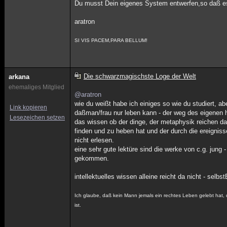
Du musst Dein eigenes System entwerfen,so daß es e
aratron
SI VIS PACEM,PARA BELLUM!
Die schwarzmagischste Loge der Welt
arkana
ehemaliges Mitglied
@aratron
wie du weißt habe ich einiges so wie du studiert, a
Link kopieren
daßman/frau nur leben kann - der weg des eigenen he
Lesezeichen setzen
das wissen ob der dinge, der metaphysik reichen da
finden und zu heben hat und der durch die ereigni
nicht erlesen.
eine sehr gute lektüre sind die werke von c.g. jung 
gekommen.
intellektuelles wissen alleine reicht da nicht - se
Ich glaube, daß kein Mann jemals ein rechtes Leben gelebt hat, 
ist.