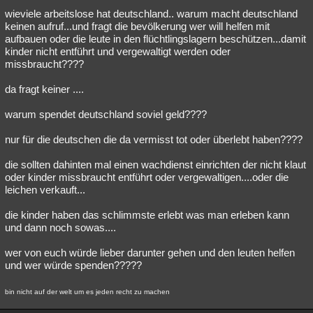
wieviele arbeitslose hat deutschland.. warum macht deutschland
Besucht
Teilgenommen
Alle
Neue
Geschlossen
keinen aufruf...und fragt die bevölkerung wer will helfen mit
aufbauen oder die leute in den flüchtlingslagern beschützen...damit
Lesenswert
Schlüsselwörter
kinder nicht entführt und vergewaltigt werden oder
missbraucht????
da fragt keiner ....
warum spendet deutschland soviel geld????
nur für die deutschen die da vermisst tot oder überlebt haben????
die sollten dahinten mal einen wachdienst einrichten der nicht klaut
oder kinder missbraucht entführt oder vergewaltigen....oder die
leichen verkauft...
die kinder haben das schlimmste erlebt was man erleben kann
und dann noch sowas....
wer von euch würde lieber darunter gehen und den leuten helfen
und wer würde spenden?????
bin nicht auf der welt um es jeden recht zu machen