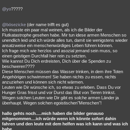
@yo
?????
@bösezicke
(der name trifft es gut)
Ich musste ein paar mal weinen, als ich die Bilder der
Flutkatastrophe gesehen habe. Mir tun idese armen Menschen so
unendlich leid und ich würde alles tun, damit sie wenigstens wieder
ansatzweise ein menschenwürdiges Leben führen können.
Ich frage mich wie herzlos und asozial jemand sein muss, so
einen geistigen Durchfall hier rein zu setzten.
Wie kannst Du Dich erdreisten, Dich über die Spenden zu
beschweren????
Diese Menschen müssen das Wasser trinken, in dem ihre Toten
Angehörigen schwimmen! Sie haben nichts zu essen, nichts
anzuziehen und können sich nicht wärmen.
Leuten wie Dir wünsche ich, so etwas zu erleben. Dass Du vor
Hunger Gras frisst und vor Durst das Blut von Tieren trinkst.
Wegen solchen Leuten wie Dir gibt es solche armen Länder ja
überhaupt. Wegen solchen egoistischen"Menschen"!
hallo gehts noch.....mich haben die bilder genauso
mitgenommen....ich würde wenn ich könnte sofort dahin
fahren und den leute mit dem helfen was ich kann und was ich
habe....