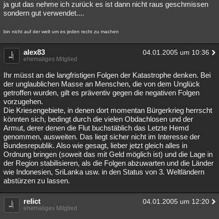
ja gut das nehme ich zurück es ist dann nicht raus geschmissen
sondern gut verwendet....
bin nicht auf der welt um es jeden recht zu machen
alex83
04.01.2005 um 10:36
ehemaliges Mitglied
Ihr müsst an die langfristigen Folgen der Katastrophe denken. Bei
der unglaublichen Masse an Menschen, die von dem Unglück
getroffen wurden, gilt es präventiv gegen die negativen Folgen
vorzugehen.
Die Kriesengebiete, in denen dort momentan Bürgerkrieg herrscht
könnten sich, bedingt durch die vielen Obdachlosen und der
Armut, derer denen die Flut buchstäblich das Letzte Hemd
genommen, ausweiten. Das liegt sicher nicht im Interesse der
Bundesrepublik. Also wie gesagt, lieber jetzt gleich alles in
Ordnung bringen (soweit das mit Geld möglich ist) und die Lage in
der Region stabilisieren, als die Folgen abzuwarten und die Länder
wie Indonesien, SriLanka usw. in den Status von 3. Weltländern
abstürzen zu lassen.
relict
04.01.2005 um 12:20
ehemaliges Mitglied