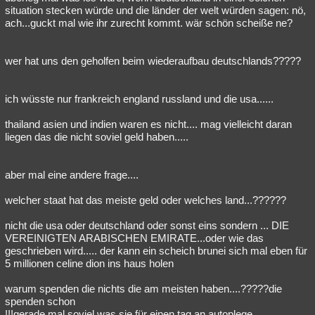
situation stecken würde und die länder der welt würden sagen: nö,
ach...guckt mal wie ihr zurecht kommt. wär schön scheiße ne?
wer hat uns den geholfen beim wiederaufbau deutschlands?????
ich wüsste nur frankreich england russland und die usa......
thailand asien und indien waren es nicht.... mag vielleicht daran
liegen das die nicht soviel geld haben.....
aber mal eine andere frage....
welcher staat hat das meiste geld oder welches land...??????
nicht die usa oder deutschland oder sonst eins sondern ... DIE
VEREINIGTEN ARABISCHEN EMIRATE...oder wie das
geschrieben wird..... der kann ein scheich brunei sich mal eben für
5 millionen celine dion ins haus holen
warum spenden die nichts die am meisten haben....?????die
spenden schon
!!!gerade mal soviel was sie für einen tag an autoplege