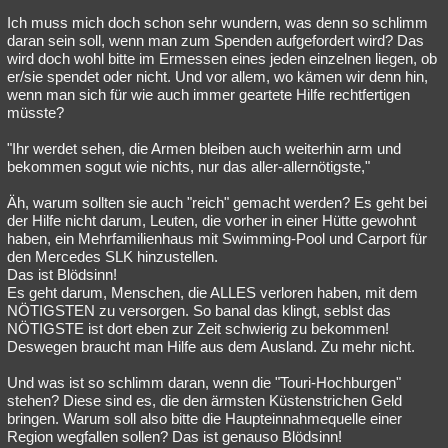
Ich muss mich doch schon sehr wundern, was denn so schlimm
daran sein soll, wenn man zum Spenden aufgefordert wird? Das
wird doch wohl bitte im Ermessen eines jeden einzelnen liegen, ob
er/sie spendet oder nicht. Und vor allem, wo kämen wir denn hin,
wenn man sich für wie auch immer geartete Hilfe rechtfertigen
müsste?
"Ihr werdet sehen, die Armen bleiben auch weiterhin arm und
bekommen sogut wie nichts, nur das aller-allernötigste,"
Äh, warum sollten sie auch "reich" gemacht werden? Es geht bei
der Hilfe nicht darum, Leuten, die vorher in einer Hütte gewohnt
haben, ein Mehrfamilienhaus mit Swimming-Pool und Carport für
den Mercedes SLK hinzustellen.
Das ist Blödsinn!
Es geht darum, Menschen, die ALLES verloren haben, mit dem
NÖTIGSTEN zu versorgen. So banal das klingt, seblst das
NÖTIGSTE ist dort eben zur Zeit schwierig zu bekommen!
Deswegen braucht man Hilfe aus dem Ausland. Zu mehr nicht.
Und was ist so schlimm daran, wenn die "Touri-Hochburgen"
stehen? Diese sind es, die den ärmsten Küstenstrichen Geld
bringen. Warum soll also bitte die Haupteinnahmequelle einer
Region wegfallen sollen? Das ist genauso Blödsinn!