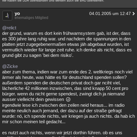
Wir haben die DDR überstanden und werden auch die BRD überstehen.
yo
04.01.2005 um 12:47
ehemaliges Mitglied
@relict
der grund, warum es dort kein frühwarnsystem gab, ist der, dass
es 300 jahre lang ruhig war. und nachdem die spannungen in den
platten jetzt zugegebenermaßen etwas jäh abgebaut wurden, ist
vermutlich wieder für lange zeit ruhe. ich denke als nicht, dass es
grund gibt zu sagen 'bei dem risiko'.
@Zicke
aber zum thema, indien war zum ende des 2. weltkriegs noch viel
ärmer als heute, was hätte es für deutschland spenden sollen?
außerdem spenden die deutschen privat doch gar nciht viel,
lächerliche 42 millionen inzwischen, das sind knapp 50 cent pro
bürger. wenn du nicht gerne spendest, zwingt dich ja niemand
ausser vielleicht dein gewissen
irgendwie lese ich zwischen den zeilen neid heraus... im radio
meinte neulich auch jemand, der dazu auf der straße gefragt
wurde: nö, ich spende nichts, wir kriegen ja auch nichts. da hab ich
mir schon meinen teil gedacht...
es nutzt auch nichts, wenn wir jetzt dorthin führen. ob es uns