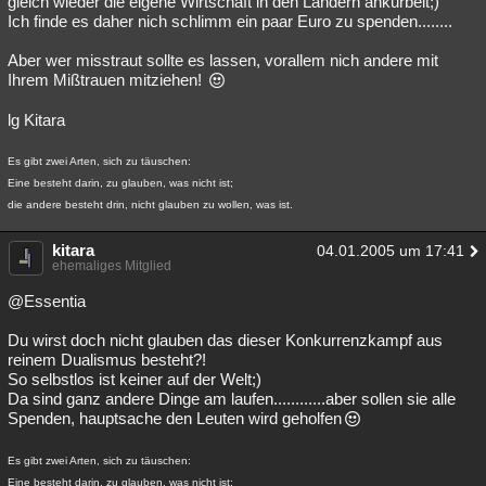
gleich wieder die eigene Wirtschaft in den Ländern ankurbelt;)
Ich finde es daher nich schlimm ein paar Euro zu spenden........
Aber wer misstraut sollte es lassen, vorallem nich andere mit
Ihrem Mißtrauen mitziehen!
lg Kitara
Es gibt zwei Arten, sich zu täuschen:
Eine besteht darin, zu glauben, was nicht ist;
die andere besteht drin, nicht glauben zu wollen, was ist.
kitara
04.01.2005 um 17:41
ehemaliges Mitglied
@Essentia
Du wirst doch nicht glauben das dieser Konkurrenzkampf aus
reinem Dualismus besteht?!
So selbstlos ist keiner auf der Welt;)
Da sind ganz andere Dinge am laufen............aber sollen sie alle
Spenden, hauptsache den Leuten wird geholfen
Es gibt zwei Arten, sich zu täuschen:
Eine besteht darin, zu glauben, was nicht ist;