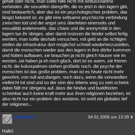
gefällt oder nicht, man sollte hilfe nicht mit einflussnahme
verbinden. die sexuellen übergriffe, die es jetzt in den lagern gibt,
sind bedauerlich, aber das ist ein psychologisches problem, das
längst bekannt ist. es gibt eine seltsame psychische verbindung
zwischen tod und der angst ums überleben einerseits und
sexualität andererseits. das chaos und die anonymität in den
lagern tun ihr übriges. aber damit müssen die länder selbst fertig
werden, man sollte deshalb versuchen, mit geld an die richtigen
stellen die infrastruktur dort möglichst schnell wiederherzustellen,
damit die menschen wieder aus den lagern in ihre dörfer kommen
und hütten aufbauen, sie brauchen ja nicht gleich häuser wie im
westen. sie haben ja eh noch glück, dort ist es warm, sie frieren
nicht. die kokospalmen stehen großteils noch. die psyche der
menschen ist das große problem, man ist es heute nicht mehr
gewohnt, von null anzufangen, noch dazu, wenn die verwandten
vielleicht tot sind und so der sinn des lebens weg zu sein scheint.
dabei fällt mir übrigens auf, dass die hindus und buddhisten
scheinbar auch keine kraft mehr aus ihren religionen beziehen, ist
also nicht nur ein problem des westens. ist wohl ein globales tief
der religionen...
polyprion
04.01.2005 um 13:39
Hallo!