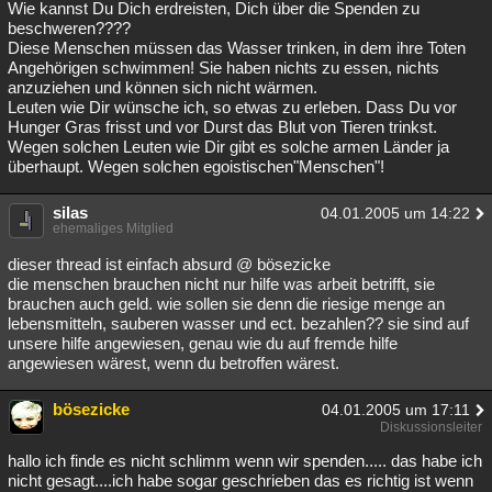
Wie kannst Du Dich erdreisten, Dich über die Spenden zu
beschweren????
Diese Menschen müssen das Wasser trinken, in dem ihre Toten
Angehörigen schwimmen! Sie haben nichts zu essen, nichts
anzuziehen und können sich nicht wärmen.
Leuten wie Dir wünsche ich, so etwas zu erleben. Dass Du vor
Hunger Gras frisst und vor Durst das Blut von Tieren trinkst.
Wegen solchen Leuten wie Dir gibt es solche armen Länder ja
überhaupt. Wegen solchen egoistischen"Menschen"!
silas
04.01.2005 um 14:22
ehemaliges Mitglied
dieser thread ist einfach absurd @ bösezicke
die menschen brauchen nicht nur hilfe was arbeit betrifft, sie
brauchen auch geld. wie sollen sie denn die riesige menge an
lebensmitteln, sauberen wasser und ect. bezahlen?? sie sind auf
unsere hilfe angewiesen, genau wie du auf fremde hilfe
angewiesen wärest, wenn du betroffen wärest.
bösezicke
04.01.2005 um 17:11
Diskussionsleiter
hallo ich finde es nicht schlimm wenn wir spenden..... das habe ich
nicht gesagt....ich habe sogar geschrieben das es richtig ist wenn