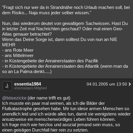
"Fragt sich nur wer da in Strandnähe noch Urlaub machen soll, bei
dem Risiko... Naja muss jeder selber wissen."
Nun, das wiederum deutet von gewaltigem Sachwissen. Hast Du
in letzter Zeit mal Nachrichten geschaut? Oder mal einen Geo-
Atlas genauer betrachtet?
Wenn das Deine Sorge ist, dann solltest Du von nun an NIE
MEHR
- ans Rote Meer
- ans Mittelmeer
- in Küstengebiete der Anrainerstaaten des Pazifik
- in Küstengebiete der Anrainerstaaten des Atlantik (wenn man da
so an La Palma denkt.....)
essentia1984
04.01.2005 um 13:50
ehemaliges Mitglied
@bösezicke
(der name trifft es gut)
Ich musste ein paar mal weinen, als ich die Bilder der
Flutkatastrophe gesehen habe. Mir tun idese armen Menschen so
unendlich leid und ich würde alles tun, damit sie wenigstens wieder
ansatzweise ein menschenwürdiges Leben führen können.
Ich frage mich wie herzlos und asozial jemand sein muss, so
einen geistigen Durchfall hier rein zu setzten.