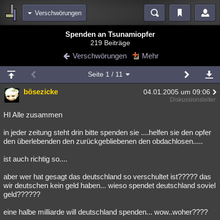
Verschwörungen
Bereiche
Spenden an Tsunamiopfer
219 Beiträge
Echtzeit
Diskussionen
Blogs
Videos
Statistiken
Verschwörungen
Mehr
Chat
Wiki
Neuigkeiten
Seite
1
/ 11
meine Rubriken
bösezicke
04.01.2005 um 09:06
Menschen
Wissenschaft
Politik
Mystery
Kriminalfälle
Diskussionsleiter
Spiritualität
Verschwörungen
Technologie
Ufologie
HI Alle zusammen
in jeder zeitung steht drin bitte spenden sie ....helfen sie den opfer
Natur
Umfragen
Unterhaltung
den überlebenden den zurückgebliebenen den obdachlosen.....
weitere Rubriken
ist auch richtig so....
Philosophie
Träume
Orte
Esoterik
Literatur
aber wer hat gesagt das deutschland so verschultet ist????? das
Astronomie
Helpdesk
Gruppen
Gaming
Filme
wir deutschen kein geld haben... wieso spendet deutschland soviel
geld??????
Musik
Clash
Verbesserungen
Allmystery
English
eine halbe milliarde will deutschland spenden... wow..woher????
Übersichten