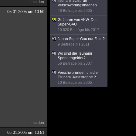
Tsunami: Absurde
melden
Verschwörungstheorien
46 Beiträge bis 2005
05.01.2005 um 10:50
Gefahren von AKW: Der
Super-GAU
10.620 Beiträge bis 2017
Japan Super-Gau nur Fake?
9 Beiträge bis 2011
Wo sind die Tsunami
Spendengelder?
56 Beiträge bis 2007
Verschwörungen um die
Tsunami-Katastrophe ?
10 Beiträge bis 2005
melden
05.01.2005 um 10:51