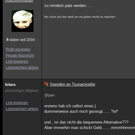
Diskussionsleiter
zu mindest pate werden....
bin nicht auf der welt um es jeden recht zu machen
dabei seit 2004
Profil anzeigen
Private Nachricht
Link kopieren
Lesezeichen setzen
Spenden an Tsunamiopfer
kitara
ehemaliges Mitglied
@pan
Link kopieren
erstens hab ich selbst eines;)
Lesezeichen setzen
dummerweise auch noch gezeugt.......*lol*
und , ist das nicht die bequemere Alternative???
Aber immerhin man schickt Geld........mmmhhmmm.