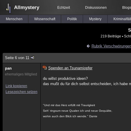
Allmystery
Echtzeit
Diskussionen
Blog
Menschen
Wissenschaft
Politik
Mystery
Kriminalfäl
S
219 Beiträge
▪ Sch
Rubrik Verschwörunge
Seite 6 von 11
Spenden an Tsunamiopfer
pan
ehemaliges Mitglied
du willst produktive ideen?
das mußt du für dich selbst entscheiden, ich habe m
Link kopieren
Lesezeichen setzen
"Und mir das Herz erfüllt mit Traurigkeit
Seh' ringsum neue Qualen ich und neue Gequälte,
wohin auch den Blick ich wende." Dante