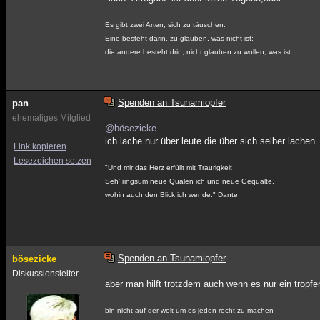
Es gibt zwei Arten, sich zu täuschen:
Eine besteht darin, zu glauben, was nicht ist;
die andere besteht drin, nicht glauben zu wollen, was ist.
Spenden an Tsunamiopfer
pan
ehemaliges Mitglied
@bösezicke
ich lache nur über leute die über sich selber lachen.
Link kopieren
Lesezeichen setzen
"Und mir das Herz erfüllt mit Traurigkeit
Seh' ringsum neue Qualen ich und neue Gequälte,
wohin auch den Blick ich wende." Dante
Spenden an Tsunamiopfer
bösezicke
Diskussionsleiter
aber man hilft trotzdem auch wenn es nur ein tropfe
bin nicht auf der welt um es jeden recht zu machen