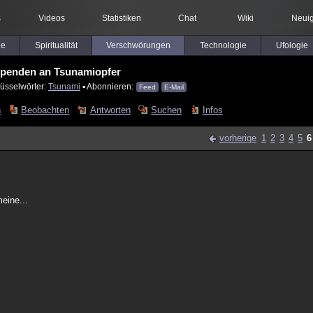
s
Videos
Statistiken
Chat
Wiki
Neuig
le
Spiritualität
Verschwörungen
Technologie
Ufologie
penden an Tsunamiopfer
lüsselwörter:
Tsunami
▪ Abonnieren:
Feed
E-Mail
n
Beobachten
Antworten
Suchen
Infos
vorherige
1
2
3
4
5
6
eine...