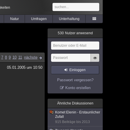
keiten
Natur
Umfragen
Unterhaltung
5
3
0
Nutzer anwesend
7
8
9
10
11
nächste
05.01.2005 um 10:50
Einloggen
Passwort vergessen?
Konto erstellen
Ähnliche Diskussionen
Komet Elenin - Erstaunlicher
Zufall
915 Beiträge bis 2013