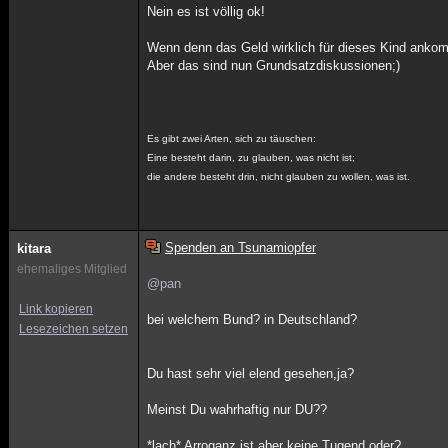
Nein es ist völlig ok!
Wenn denn das Geld wirklich für dieses Kind ankom
Aber das sind nun Grundsatzdiskussionen;)
Es gibt zwei Arten, sich zu täuschen:
Eine besteht darin, zu glauben, was nicht ist;
die andere besteht drin, nicht glauben zu wollen, was ist.
Spenden an Tsunamiopfer
kitara
ehemaliges Mitglied
@pan
Link kopieren
bei welchem Bund? in Deutschland?
Lesezeichen setzen
Du hast sehr viel elend gesehen,ja?
Meinst Du wahrhaftig nur DU??
*lach* Arroganz ist aber keine Tugend,oder?