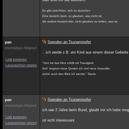
Es gibt zwei Arten, sich zu täuschen:
Eine besteht darin, zu glauben, was nicht ist;
die andere besteht drin, nicht glauben zu wollen, was ist.
Spenden an Tsunamiopfer
pan
ehemaliges Mitglied
...ich werde z.B. ein Kind aus einem dieser Gebiete 
Link kopieren
"Und mir das Herz erfüllt mit Traurigkeit
Lesezeichen setzen
Seh' ringsum neue Qualen ich und neue Gequälte,
wohin auch den Blick ich wende." Dante
Spenden an Tsunamiopfer
pan
ehemaliges Mitglied
ich war 2 Jahre beim Bund, glaubt mir ich habe megr
Link kopieren
ist echt interessant.
Lesezeichen setzen