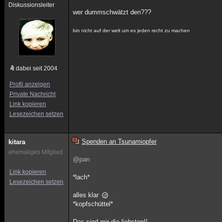
Diskussionsleiter
wer dummschwätzt den???
bin nicht auf der welt um es jeden recht zu machen
dabei seit 2004
Profil anzeigen
Private Nachricht
Link kopieren
Lesezeichen setzen
Spenden an Tsunamiopfer
kitara
ehemaliges Mitglied
@pan
Link kopieren
*lach*
Lesezeichen setzen
alles klar
*kopfschüttel*
Das sind mir die liebsten!!