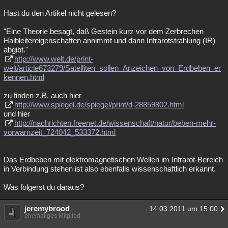
Besucht
Teilgenommen
Alle
Neue
Geschlossen
Hast du den Artikel nicht gelesen?
"Eine Theorie besagt, daß Gestein kurz vor dem Zerbrechen
Lesenswert
Schlüsselwörter
Halbleitereigenschaften annimmt und dann Infrarotstrahlung (IR)
abgibt."
http://www.welt.de/print-
welt/article673279/Satelliten_sollen_Anzeichen_von_Erdbeben_er
kennen.html
zu finden z.B. auch hier
http://www.spiegel.de/spiegel/print/d-28859802.html
und hier
http://nachrichten.freenet.de/wissenschaft/natur/beben-mehr-
vorwarnzeit_724042_533372.html
Das Erdbeben mit elektromagnetischen Wellen im Infrarot-Bereich
in Verbindung stehen ist also ebenfalls wissenschaftlich erkannt.
Was folgerst du daraus?
jeremybrood
14.03.2011 um 15:00
ehemaliges Mitglied