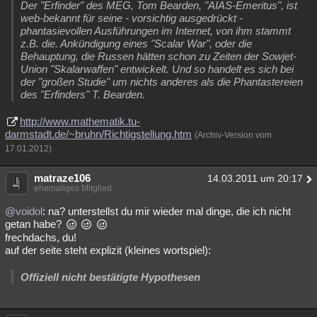
Der "Erfinder" des MEG, Tom Bearden, "AIAS-Emeritus", ist
web-bekannt für seine - vorsichtig ausgedrückt -
phantasievollen Ausführungen im Internet, von ihm stammt
z.B. die. Ankündigung eines "Scalar War", oder die
Behauptung, die Russen hätten schon zu Zeiten der Sowjet-
Union "Skalarwaffen" entwickelt. Und so handelt es sich bei
der "großen Studie" um nichts anderes als die Phantastereien
des "Erfinders" T. Bearden.
http://www.mathematik.tu-
darmstadt.de/~bruhn/Richtigstellung.htm
(Archiv-Version vom
17.01.2012)
matraze106
14.03.2011 um 20:17
ehemaliges Mitglied
@voidol
: na? unterstellst du mir wieder mal dinge, die ich nicht
getan habe?
frechdachs, du!
auf der seite steht explizit (kleines wortspiel):
Offiziell nicht bestätigte Hypothesen