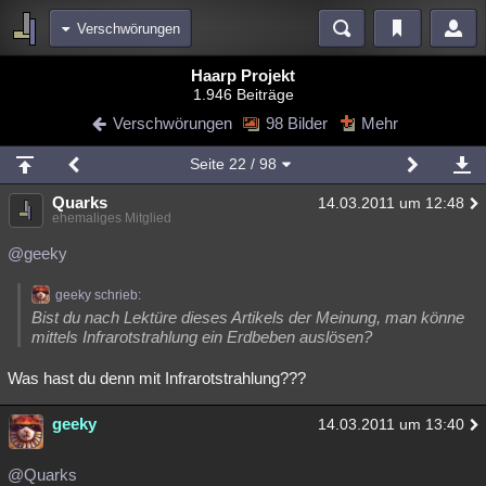
Verschwörungen
Bereiche
Haarp Projekt
1.946 Beiträge
Echtzeit
Diskussionen
Blogs
Videos
Statistiken
Verschwörungen
98 Bilder
Mehr
Chat
Wiki
Neuigkeiten
2
Seite
22
/ 98
meine Rubriken
Quarks
14.03.2011 um 12:48
Menschen
Wissenschaft
Politik
Mystery
Kriminalfälle
ehemaliges Mitglied
Spiritualität
Verschwörungen
Technologie
Ufologie
@geeky
Natur
Umfragen
Unterhaltung
geeky schrieb:
Bist du nach Lektüre dieses Artikels der Meinung, man könne
weitere Rubriken
mittels Infrarotstrahlung ein Erdbeben auslösen?
Philosophie
Träume
Orte
Esoterik
Literatur
Was hast du denn mit Infrarotstrahlung???
Astronomie
Helpdesk
Gruppen
Gaming
Filme
geeky
14.03.2011 um 13:40
Musik
Clash
Verbesserungen
Allmystery
English
@Quarks
Übersichten