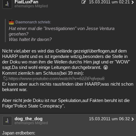
FiatLuxFan
15.03.2011 um 02:21
ehemaliges Mitglied
Daemonarch schrieb:
Hat einer mal die "Investigationen" von Jesse Ventura
gesehen?
Was haltet ihr davon?
Nicht viel,aber es wird das Gelände gezeigt/überflogen,auf dem
HAARP steht und es ist irgendwie witzig,besonders die Stelle in
der Doku wo man ihm die Wellen durchs Hirn jagt und er "WOW"
sagt.Da sind wohl einige Leitungen durchgebrannt.
Kommt ziemlich am Schluss(bei 39 min):
https://www.youtube.com/watch?v=62ZtPqfvpu8
Er kann aber auch nichts rausfinden über HAARP,was nicht schon
bekannt war.
Aber nicht jede Doku ist nur Spekulation,auf Fakten beruht ist die
Folge"Police State Conspiracy".
dog_the_dog
15.03.2011 um 06:32
ehemaliges Mitglied
Japan erdbeben: