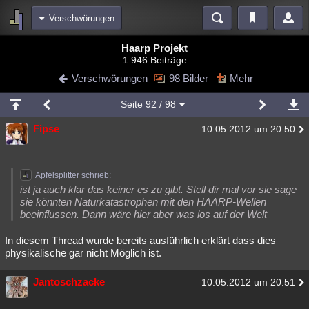
Verschwörungen
Bereiche
Haarp Projekt
1.946 Beiträge
Echtzeit
Diskussionen
Blogs
Videos
Statistiken
Verschwörungen
98 Bilder
Mehr
Chat
Wiki
Neuigkeiten
Seite
92
/ 98
meine Rubriken
Fipse
10.05.2012 um 20:50
Menschen
Wissenschaft
Politik
Mystery
Kriminalfälle
Spiritualität
Verschwörungen
Technologie
Ufologie
Apfelsplitter schrieb:
Natur
Umfragen
Unterhaltung
ist ja auch klar das keiner es zu gibt. Stell dir mal vor sie sage
sie könnten Naturkatastrophen mit den HAARP-Wellen
weitere Rubriken
beeinflussen. Dann wäre hier aber was los auf der Welt
Philosophie
Träume
Orte
Esoterik
Literatur
In diesem Thread wurde bereits ausführlich erklärt dass dies
physikalische gar nicht Möglich ist.
Astronomie
Helpdesk
Gruppen
Gaming
Filme
Jantoschzacke
Musik
Clash
Verbesserungen
Allmystery
English
10.05.2012 um 20:51
Übersichten