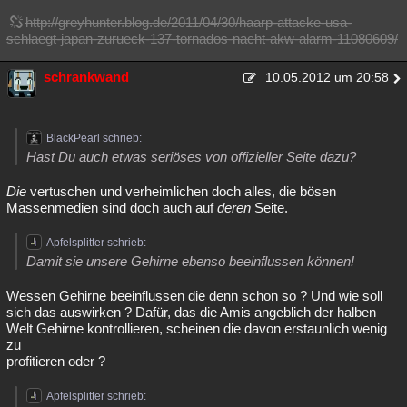
http://greyhunter.blog.de/2011/04/30/haarp-attacke-usa-
schlaegt-japan-zurueck-137-tornados-nacht-akw-alarm-11080609/
schrankwand
10.05.2012 um 20:58
BlackPearl schrieb:
Hast Du auch etwas seriöses von offizieller Seite dazu?
Die
vertuschen und verheimlichen doch alles, die bösen
Massenmedien sind doch auch auf
deren
Seite.
Apfelsplitter schrieb:
Damit sie unsere Gehirne ebenso beeinflussen können!
Wessen Gehirne beeinflussen die denn schon so ? Und wie soll
sich das auswirken ? Dafür, das die Amis angeblich der halben
Welt Gehirne kontrollieren, scheinen die davon erstaunlich wenig
zu
profitieren oder ?
Apfelsplitter schrieb: