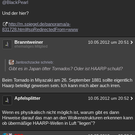
@BlackPearl
Besucht
Teilgenommen
Alle
Neue
Geschlossen
Und der hier?
Lesenswert
Schlüsselwörter
http://m.spiegel.de/panorama/a-
831728.html#spRedirectedFrom=www
Branntweiner
10.05.2012 um 20:51
ehemaliges Mitglied
Jantoschzacke schrieb:
Gibt es in Japan öfter Tornados? Oder ist HAARP schuld?
Beim Tornado in Miyazaki am 26. September 1881 sollte eigentlich
Haarp beteiligt gewesen sein. Ich kann mich aber auch irren.
Apfelsplitter
10.05.2012 um 20:52
Wenn es physikalisch nicht möglich ist, warum gibt es dann
Hinweise darauf das man an den Wolkenstrukturen erkennen kann
ob übermäßige HAARP-Wellen in Luft ''liegen''?