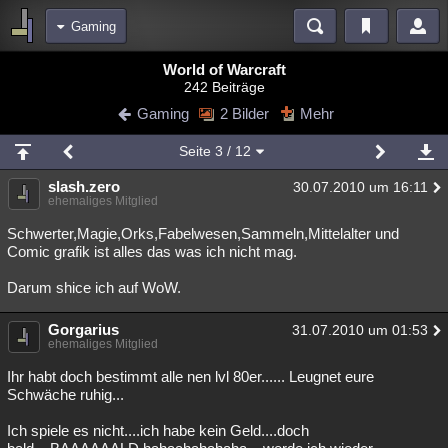
Gaming
Bereiche
World of Warcraft
242 Beiträge
Echtzeit
Diskussionen
Blogs
Videos
Statistiken
Gaming
2 Bilder
Mehr
Chat
Wiki
Neuigkeiten
3
Seite
3
/ 12
meine Rubriken
slash.zero
30.07.2010 um 16:11
Menschen
Wissenschaft
Politik
Mystery
Kriminalfälle
ehemaliges Mitglied
Spiritualität
Verschwörungen
Technologie
Ufologie
Schwerter,Magie,Orks,Fabelwesen,Sammeln,Mittelalter und
Comic grafik ist alles das was ich nicht mag.
Natur
Umfragen
Unterhaltung
Darum shice ich auf WoW.
weitere Rubriken
Gorgarius
Philosophie
Träume
Orte
Esoterik
31.07.2010 um 01:53
Literatur
ehemaliges Mitglied
Astronomie
Helpdesk
Gruppen
Gaming
Filme
Ihr habt doch bestimmt alle nen lvl 80er...... Leugnet eure
Schwäche ruhig...
Musik
Clash
Verbesserungen
Allmystery
English
Ich spiele es nicht....ich habe kein Geld....doch
Übersichten