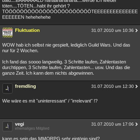
bald....BAAAAAALD hahaahahahaha....werde ich wieder
töten....TÖTEN...habt ihr gehört ?
Besucht
Teilgenommen
Alle
Neue
Geschlossen
TÖÖÖÖÖÖÖÖÖÖÖÖÖÖÖÖÖÖÖÖÖÖÖTEEEEEEEEEEEEEE
EEEEEEN hehehehehe
Lesenswert
Schlüsselwörter
Fluktuation
31.07.2010 um 10:36
WOW hab ich selbst nie gespielt, lediglich Guild Wars. Und das
nur für 2 Wochen.
Ich fand das soooo langweilig. 3 Schritte laufen, Zahlentasten
durchtippen, 3 Schritte laufen, Zahlentasten... usw. Und das die
ganze Zeit. Ich kann dem nichts abgewinnen.
fremdling
31.07.2010 um 12:30
Wie wäre es mit "uninteressant" / "irrelevant" !?
vegi
31.07.2010 um 17:06
ehemaliges Mitglied
kann es sein das MMORPG sehr eintönig sind?