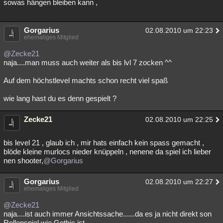
sowas hängen bleiben kann ,
Gorgarius
02.08.2010 um 22:23
ehemaliges Mitglied
@Zecke21
naja....man muss auch weiter als bis lvl 7 zocken ^^
Auf dem höchstlevel machts schon recht viel spaß
wie lang hast du es denn gespielt ?
Zecke21
02.08.2010 um 22:25
bis level 21 , glaub ich , mir hats einfach kein spass gemacht ,
blöde kleine murlocs nieder knüppeln , nenene da spiel ich lieber
nen shooter,
@Gorgarius
Gorgarius
02.08.2010 um 22:27
ehemaliges Mitglied
@Zecke21
naja....ist auch immer Ansichtssache......da es ja nicht direkt son
Rollenspiel wie Gothic ist.