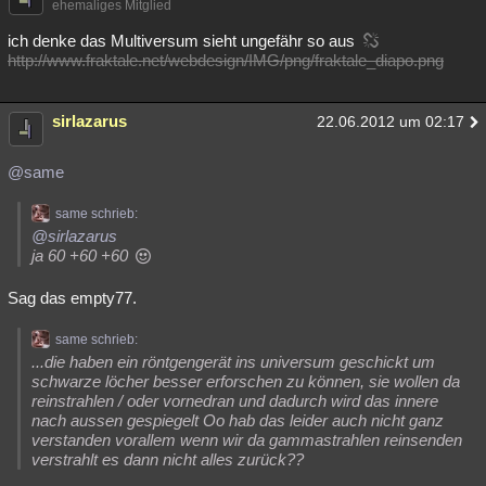
ehemaliges Mitglied
Besucht
Teilgenommen
Alle
Neue
Geschlossen
ich denke das Multiversum sieht ungefähr so aus
http://www.fraktale.net/webdesign/IMG/png/fraktale_diapo.png
Lesenswert
Schlüsselwörter
sirlazarus
22.06.2012 um 02:17
@same
same schrieb:
@sirlazarus
ja 60 +60 +60
Sag das empty77.
same schrieb:
...die haben ein röntgengerät ins universum geschickt um
schwarze löcher besser erforschen zu können, sie wollen da
reinstrahlen / oder vornedran und dadurch wird das innere
nach aussen gespiegelt Oo hab das leider auch nicht ganz
verstanden vorallem wenn wir da gammastrahlen reinsenden
verstrahlt es dann nicht alles zurück??