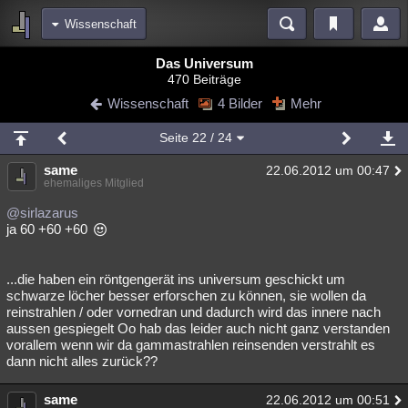
Wissenschaft
Bereiche
Das Universum
470 Beiträge
Echtzeit
Diskussionen
Blogs
Videos
Statistiken
Wissenschaft
4 Bilder
Mehr
Chat
Wiki
Neuigkeiten
Seite
22
/ 24
meine Rubriken
same
22.06.2012 um 00:47
Menschen
Wissenschaft
Politik
Mystery
Kriminalfälle
ehemaliges Mitglied
Spiritualität
Verschwörungen
Technologie
Ufologie
@sirlazarus
ja 60 +60 +60
Natur
Umfragen
Unterhaltung
weitere Rubriken
...die haben ein röntgengerät ins universum geschickt um
schwarze löcher besser erforschen zu können, sie wollen da
Philosophie
Träume
Orte
Esoterik
Literatur
reinstrahlen / oder vornedran und dadurch wird das innere nach
aussen gespiegelt Oo hab das leider auch nicht ganz verstanden
Astronomie
Helpdesk
Gruppen
Gaming
Filme
vorallem wenn wir da gammastrahlen reinsenden verstrahlt es
dann nicht alles zurück??
Musik
Clash
Verbesserungen
Allmystery
English
same
Übersichten
22.06.2012 um 00:51