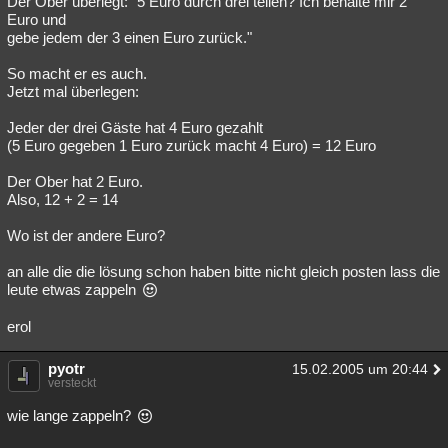
Der Ober überlegt: "5 Euro durch drei teilen? Ich behalte mir 2
Euro und
Besucht
Teilgenommen
Alle
Neue
Geschlossen
gebe jedem der 3 einen Euro zurück."
Lesenswert
Schlüsselwörter
So macht er es auch.
Jetzt mal überlegen:
Jeder der drei Gäste hat 4 Euro gezahlt
(5 Euro gegeben 1 Euro zurück macht 4 Euro) = 12 Euro
Der Ober hat 2 Euro.
Also, 12 + 2 = 14
Wo ist der andere Euro?
an alle die die lösung schon haben bitte nicht gleich posten lass die
leute etwas zappeln
erol
pyotr
15.02.2005 um 20:44
versteckt
wie lange zappeln?