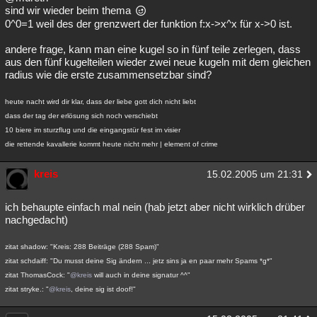
sind wir wieder beim thema
0^0=1 weil des der grenzwert der funktion f:x->x^x für x->0 ist.
andere frage, kann man eine kugel so in fünf teile zerlegen, dass
aus den fünf kugelteilen wieder zwei neue kugeln mit dem gleichen
radius wie die erste zusammensetzbar sind?
heute nacht wird dir klar, dass der liebe gott dich nicht liebt
dass der tag der erlösung sich noch verschiebt
10 biere im sturzflug und die eingangstür fest im visier
die rettende kavallerie kommt heute nicht mehr | element of crime
kreis
15.02.2005 um 21:31
ich behaupte einfach mal nein (hab jetzt aber nicht wirklich drüber
nachgedacht)
zitat shadow: "Kreis: 288 Beiträge (288 Spam)"
zitat schdaiff: "Du musst deine Sig ändern ... jetz sins ja en paar mehr Spams *g*"
zitat ThomasCock: "
@kreis
will auch in deine signatur ^^"
zitat stryke.: "
@kreis
, deine sig ist doof!"