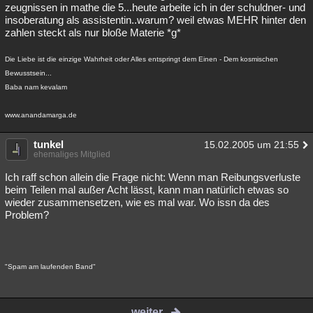
zeugnissen in mathe die 5...heute arbeite ich in der schuldner- und
insoberatung als assistentin..warum? weil etwas MEHR hinter den
zahlen steckt als nur bloße Materie *g*
Die Liebe ist die einzige Wahrheit oder Alles entspringt dem Einen - Dem kosmischen
Bewusstsein...
Baba nam kevalam
www.anandamarga.de
tunkel
15.02.2005 um 21:55
ehemaliges Mitglied
Ich raff schon allein die Frage nicht: Wenn man Reibungsverluste
beim Teilen mal außer Acht lässt, kann man natürlich etwas so
wieder zusammensetzen, wie es mal war. Wo issn da des
Problem?
"Spam am laufenden Band"
weiter