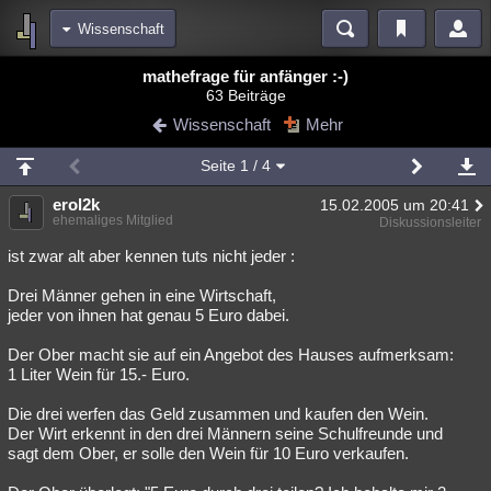
Wissenschaft
Bereiche
mathefrage für anfänger :-)
63 Beiträge
Echtzeit
Diskussionen
Blogs
Videos
Statistiken
Wissenschaft
Mehr
Chat
Wiki
Neuigkeiten
Seite
1
/ 4
meine Rubriken
erol2k
15.02.2005 um 20:41
Menschen
Wissenschaft
Politik
Mystery
Kriminalfälle
ehemaliges Mitglied
Diskussionsleiter
Spiritualität
Verschwörungen
Technologie
Ufologie
ist zwar alt aber kennen tuts nicht jeder :
Drei Männer gehen in eine Wirtschaft,
Natur
Umfragen
Unterhaltung
jeder von ihnen hat genau 5 Euro dabei.
weitere Rubriken
Der Ober macht sie auf ein Angebot des Hauses aufmerksam:
Philosophie
Träume
Orte
Esoterik
Literatur
1 Liter Wein für 15.- Euro.
Astronomie
Helpdesk
Gruppen
Gaming
Filme
Die drei werfen das Geld zusammen und kaufen den Wein.
Der Wirt erkennt in den drei Männern seine Schulfreunde und
Musik
Clash
Verbesserungen
Allmystery
English
sagt dem Ober, er solle den Wein für 10 Euro verkaufen.
Übersichten