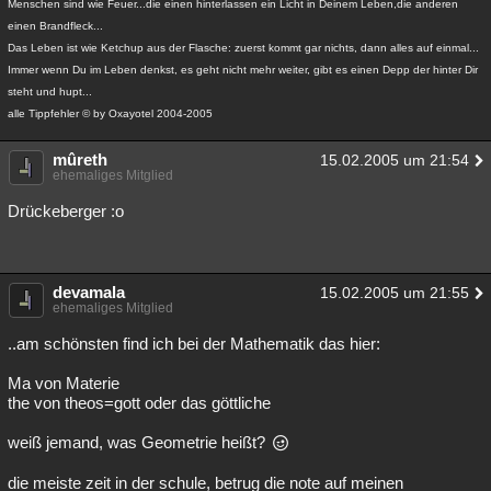
Menschen sind wie Feuer...die einen hinterlassen ein Licht in Deinem Leben,die anderen
einen Brandfleck...
Das Leben ist wie Ketchup aus der Flasche: zuerst kommt gar nichts, dann alles auf einmal...
Immer wenn Du im Leben denkst, es geht nicht mehr weiter, gibt es einen Depp der hinter Dir
steht und hupt...
alle Tippfehler © by Oxayotel 2004-2005
mûreth
15.02.2005 um 21:54
ehemaliges Mitglied
Drückeberger :o
devamala
15.02.2005 um 21:55
ehemaliges Mitglied
..am schönsten find ich bei der Mathematik das hier:
Ma von Materie
the von theos=gott oder das göttliche
weiß jemand, was Geometrie heißt?
die meiste zeit in der schule, betrug die note auf meinen