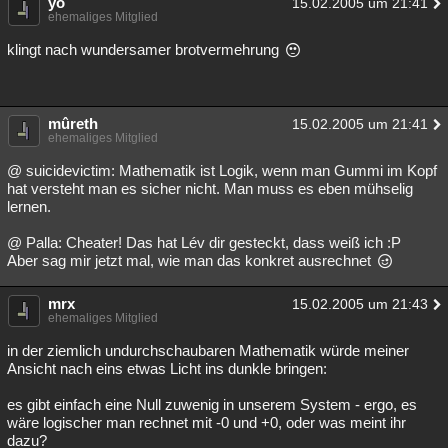
yo
15.02.2005 um 21:41
ehemaliges Mitglied
klingt nach wundersamer brotvermehrung
mûreth
15.02.2005 um 21:41
ehemaliges Mitglied
@ suicidevictim: Mathematik ist Logik, wenn man Gummi im Kopf
hat versteht man es sicher nicht. Man muss es eben mühselig
lernen.
@ Palla: Cheater! Das hat Lév dir gesteckt, dass weiß ich :P
Aber sag mir jetzt mal, wie man das konkret ausrechnet
mrx
15.02.2005 um 21:43
ehemaliges Mitglied
in der ziemlich undurchschaubaren Mathematik würde meiner
Ansicht nach eins etwas Licht ins dunkle bringen:
es gibt einfach eine Null zuwenig in unserem System - ergo, es
wäre logischer man rechnet mit -0 und +0, oder was meint ihr
dazu?