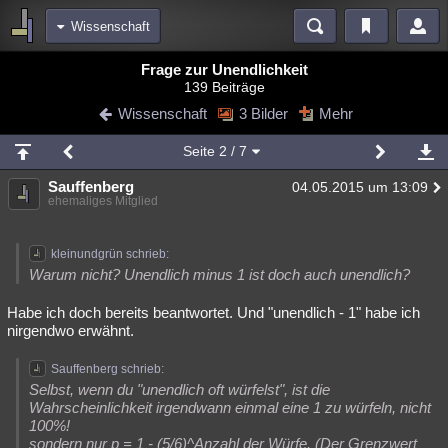
Wissenschaft
Bereiche
Frage zur Unendlichkeit
139 Beiträge
Echtzeit
Diskussionen
Blogs
Videos
Statistiken
Wissenschaft
3 Bilder
Mehr
Chat
Wiki
Neuigkeiten
Seite
2
/ 7
meine Rubriken
Sauffenberg
04.05.2015 um 13:09
Menschen
Wissenschaft
Politik
Mystery
Kriminalfälle
ehemaliges Mitglied
Spiritualität
Verschwörungen
Technologie
Ufologie
kleinundgrün schrieb:
Natur
Umfragen
Unterhaltung
Warum nicht? Unendlich minus 1 ist doch auch unendlich?
weitere Rubriken
Habe ich doch bereits beantwortet. Und "unendlich - 1" habe ich
nirgendwo erwähnt.
Philosophie
Träume
Orte
Esoterik
Literatur
Astronomie
Sauffenberg schrieb:
Helpdesk
Gruppen
Gaming
Filme
Selbst, wenn du "unendlich oft würfelst", ist die
Wahrscheinlichkeit irgendwann einmal eine 1 zu würfeln, nicht
Musik
Clash
Verbesserungen
Allmystery
English
100%!
Übersichten
sondern nur p = 1 - (5/6)^Anzahl der Würfe. (Der Grenzwert