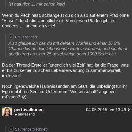
ist natürlich 1, mir schon klar)
Besucht
Teilgenommen
Alle
Neue
Geschlossen
Wenn du Pech hast, schlängelst du dich also auf einem Pfad ohne
Lesenswert
Schlüsselwörter
"Einser" durch die Unendlichkeit. Von diesen Pfaden gibt es
übrigens .... unendlich viele!
Chills schrieb:
Also glaube ich das du mit deinem Würfel und einer 16,6%
Chance bis an dein lebensende würfeln würdest, und nichtmal
annähernd an einer 25 geschweige denn 1000 Serie bist.
Da der Thread-Ersteller "unendlich viel Zeit" hat, ist die Frage, was
er bis zu seiner irdischen Lebenserwartung zusammenwürfelt,
irrelevant.
Noch irgendwelche Halbwissenden am Start, die unbedingt für ihr
Ego mal ihren Senf im Unterforum "Wissenschaft" abgeben
müssen?
perttivalkonen
04.05.2015 um 13:49
anwesend
Sauffenberg schrieb: