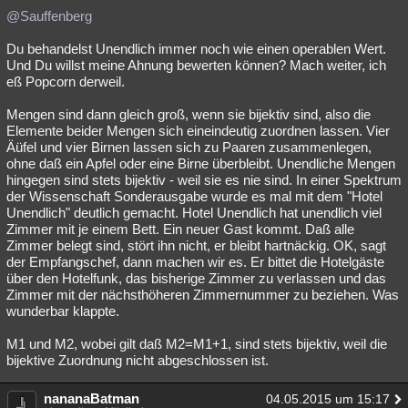
@Sauffenberg
Du behandelst Unendlich immer noch wie einen operablen Wert.
Und Du willst meine Ahnung bewerten können? Mach weiter, ich
eß Popcorn derweil.
Mengen sind dann gleich groß, wenn sie bijektiv sind, also die
Elemente beider Mengen sich eineindeutig zuordnen lassen. Vier
Äüfel und vier Birnen lassen sich zu Paaren zusammenlegen,
ohne daß ein Apfel oder eine Birne überbleibt. Unendliche Mengen
hingegen sind stets bijektiv - weil sie es nie sind. In einer Spektrum
der Wissenschaft Sonderausgabe wurde es mal mit dem "Hotel
Unendlich" deutlich gemacht. Hotel Unendlich hat unendlich viel
Zimmer mit je einem Bett. Ein neuer Gast kommt. Daß alle
Zimmer belegt sind, stört ihn nicht, er bleibt hartnäckig. OK, sagt
der Empfangschef, dann machen wir es. Er bittet die Hotelgäste
über den Hotelfunk, das bisherige Zimmer zu verlassen und das
Zimmer mit der nächsthöheren Zimmernummer zu beziehen. Was
wunderbar klappte.
M1 und M2, wobei gilt daß M2=M1+1, sind stets bijektiv, weil die
bijektive Zuordnung nicht abgeschlossen ist.
nananaBatman
04.05.2015 um 15:17