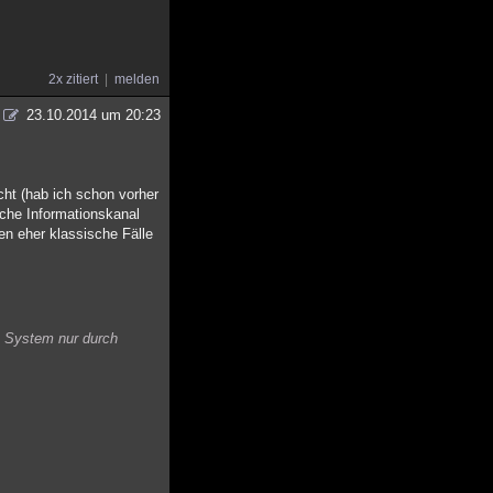
2x zitiert
melden
23.10.2014 um 20:23
cht (hab ich schon vorher
ische Informationskanal
en eher klassische Fälle
s System nur durch