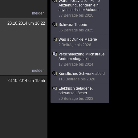
Warum Gravitation keine
Anziehung, sondern ein
asymmetrischer Vakuum-
melden
37 Beiträge bis 2026
23.10.2014 um 18:22
Schwarz-Theorie
36 Beiträge bis 2025
Was ist Dunkle Materie
2 Beiträge bis 2026
Verschmelzung Milchstraße
Andromedagalaxie
17 Beiträge bis 2024
melden
Künstliches Schwerkraftfeld
118 Beiträge bis 2026
23.10.2014 um 19:55
Elektrisch geladene,
schwarze Löcher
20 Beiträge bis 2023