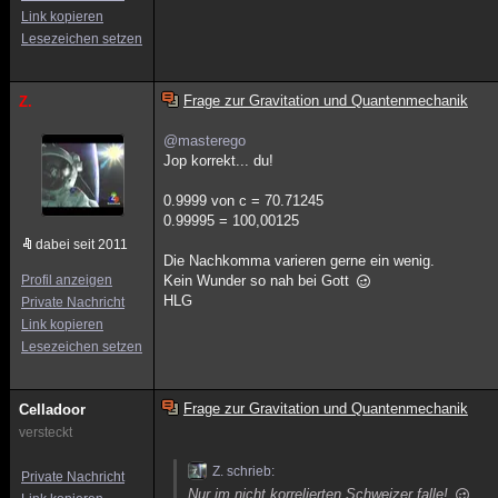
Link kopieren
Lesezeichen setzen
Frage zur Gravitation und Quantenmechanik
Z.
@masterego
Jop korrekt... du!
0.9999 von c = 70.71245
0.99995 = 100,00125
dabei seit 2011
Die Nachkomma varieren gerne ein wenig.
Profil anzeigen
Kein Wunder so nah bei Gott
HLG
Private Nachricht
Link kopieren
Lesezeichen setzen
Frage zur Gravitation und Quantenmechanik
Celladoor
versteckt
Z. schrieb:
Private Nachricht
Nur im nicht korrelierten Schweizer falle!