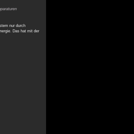
pparaturen
stem nur durch
ergie. Das hat mit der