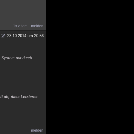
1x zitiert
melden
23.10.2014 um 20:56
s System nur durch
 ab, dass Letzteres
melden