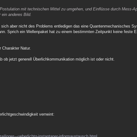
 Postulation mit technischen Mittel zu umgehen, und Einflüsse durch Mess-A
 ein anderes Bild.
sich aber nicht des Problems entledigen das eine Quantenmechanisches Sy
. Sprich ein Wellenpaket hat zu einem bestimmten Zeitpunkt keine feste En
r Charakter Natur.
ob jetzt generell Überlichkommunikation möglich ist oder nicht.
rlichtgeschwindigkeit verneint:
eilinger---ueberlichtg-instantaner-informaustausch.html