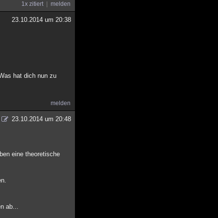
1x zitiert
melden
23.10.2014 um 20:38
 Was hat dich nun zu
melden
23.10.2014 um 20:48
eben eine theoretische
en.
n ab...