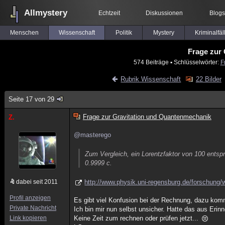
Allmystery
Echtzeit
Diskussionen
Blogs
Menschen
Wissenschaft
Politik
Mystery
Kriminalfäl
Frage zur
574 Beiträge
▪ Schlüsselwörter:
F
Rubrik Wissenschaft
22 Bilder
Seite 17 von 29
Frage zur Gravitation und Quantenmechanik
Z.
@masterego
Zum Vergleich, ein Lorentzfaktor von 100 entsp
0.9999 c.
dabei seit 2011
http://www.physik.uni-regensburg.de/forschung/
Profil anzeigen
Es gibt viel Konfusion bei der Rechnung, dazu kom
Private Nachricht
Ich bin mir nun selbst unsicher. Hatte das aus Erin
Link kopieren
Keine Zeit zum rechnen oder prüfen jetzt...