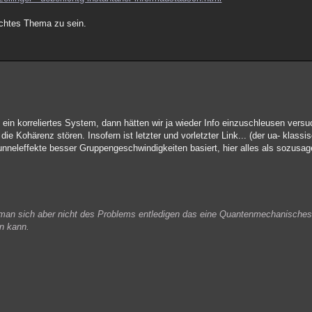
schtes Thema zu sein.
ein korreliertes System, dann hätten wir ja wieder Info einzuschleusen versu
die Kohärenz stören. Insofern ist letzter und vorletzter Link... (der ua- klass
Tunneleffekte besser Gruppengeschwindigkeiten basiert, hier alles als sozusag
an sich aber nicht des Problems entledigen das eine Quantenmechanische
n kann.