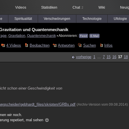
Videos
Statistiken
Chat
Wiki
Neuig
2
le
Spiritualität
Verschwörungen
Technologie
Ufologie
 Gravitation und Quantenmechanik
rage
,
Gravitation
,
Quantenmechanik
▪ Abonnieren:
Feed
E-Mail
4 Videos
Beobachten
Antworten
Suchen
Infos
vorherige
1
...
7
15
16
17
18
richt schon einer Geschwindigkeit von
wegscheider/gebhardt_files/skripten/GRBs.pdf
(Archiv-Version vom 09.08.2014)
men wir noch.
nerung repetiert, mal sehen