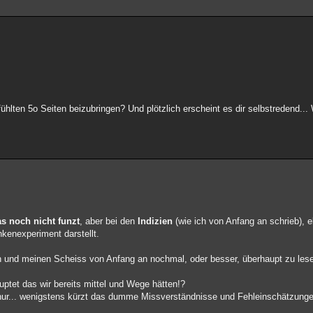
hlten 5o Seiten beizubringen? Und plötzlich erscheint es dir selbstredend...
s noch nicht funzt
, aber bei den
Indizien
(wie ich von Anfang an schrieb), 
kenexperiment darstellt.
 und meinen Scheiss von Anfang an nochmal, oder besser, überhaupt zu les
auptet das wir bereits mittel und Wege hätten!?
ur... wenigstens kürzt das dumme Missverständnisse und Fehleinschätzunge