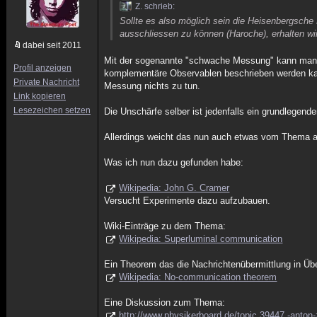
Z. schrieb:
Sollte es also möglich sein die Heisenbergsche
ausschliessen zu können (Haroche), erhalten wir
dabei seit 2011
Mit der sogenannte "schwache Messung" kann man 
Profil anzeigen
komplementäre Observablen beschrieben werden kann
Private Nachricht
Messung nichts zu tun.
Link kopieren
Lesezeichen setzen
Die Unschärfe selber ist jedenfalls ein grundlegende
Allerdings weicht das nun auch etwas vom Thema ab 
Was ich nun dazu gefunden habe:
Wikipedia: John G. Cramer
Versucht Experimente dazu aufzubauen.
Wiki-Einträge zu dem Thema:
Wikipedia: Superluminal communication
Ein Theorem das die Nachrichtenübermittlung in Übe
Wikipedia: No-communication theorem
Eine Diskussion zum Thema:
http://www.physikerboard.de/topic,39447,-anton-z