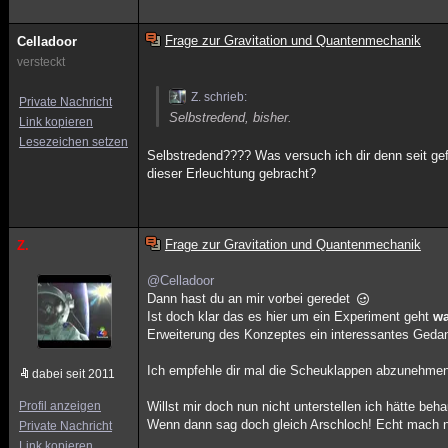
Frage zur Gravitation und Quantenmechanik
Celladoor
versteckt
Z. schrieb:
Private Nachricht
Selbstredend, bisher.
Link kopieren
Lesezeichen setzen
Selbstredend???? Was versuch ich dir denn seit gefü
dieser Erleuchtung gebracht?
Frage zur Gravitation und Quantenmechanik
Z.
@Celladoor
Dann hast du an mir vorbei geredet
Ist doch klar das es hier um ein Experiment geht
wa
Erweiterung des Konzeptes ein interessantes Gedan
Ich empfehle dir mal die Scheuklappen abzunehmen
dabei seit 2011
Profil anzeigen
Willst mir doch nun nicht unterstellen ich hätte beh
Wenn dann sag doch gleich Arschloch! Echt mach n
Private Nachricht
Link kopieren