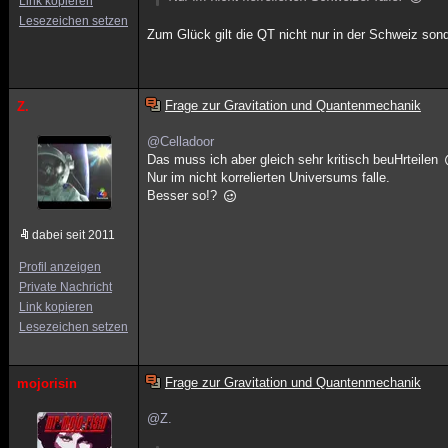
Link kopieren
Lesezeichen setzen
Zum Glück gilt die QT nicht nur in der Schweiz so
Frage zur Gravitation und Quantenmechanik
Z.
@Celladoor
Das muss ich aber gleich sehr kritisch beuHrteilen
Nur im nicht korrelierten Universums falle.
Besser so!?
dabei seit 2011
Profil anzeigen
Private Nachricht
Link kopieren
Lesezeichen setzen
Frage zur Gravitation und Quantenmechanik
mojorisin
@Z.