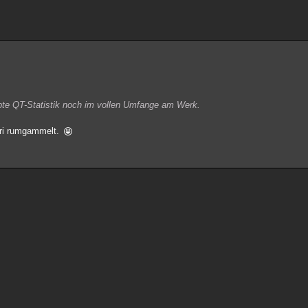
liebte QT-Statistik noch im vollen Umfange am Werk.
auri rumgammelt.