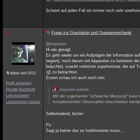
Scheint auf jeden Fall ein immer noch sehr unerfor
Frage zur Gravitation und Quantenmechanik
Z.
@mojorisin
Hi wie gesagt..
Es geht weder um ein Aufprägen der Information auf 
negiert), noch darum mit Apparaten zu hantieren die 
bräuchte), sowohl vorletzter superluminar, der auf 
zu betrachten.
dabei seit 2011
Ersten schau ich auch noch rein.
Profil anzeigen
Private Nachricht
mojorisin schrieb:
Link kopieren
Mit der sogenannte "schwache Messung" kann m
komplementäre Observablen beschrieben werde
Lesezeichen setzen
Selbstredend, bisher.
Ps.:
Sagt ja keiner das es funktionieren muss....