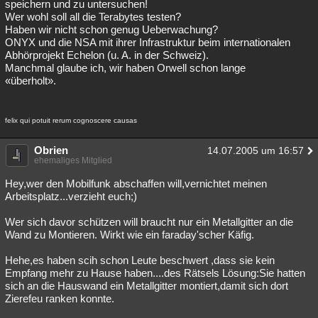
speichern und zu untersuchen!
Wer wohl soll all die Terabytes testen?
Haben wir nicht schon genug Ueberwachung?
ONYX und die NSA mit ihrer Infrastruktur beim internationalen
Abhörprojekt Echelon (u. A. in der Schweiz).
Manchmal glaube ich, wir haben Orwell schon lange
«überholt».
felix qui potuit rerum cognoscere causas
Obrien
14.07.2005 um 16:57
ehemaliges Mitglied
Hey,wer den Mobilfunk abschaffen will,vernichtet meinen
Arbeitsplatz...verzieht euch;)
Wer sich davor schützen will braucht nur ein Metallgitter an die
Wand zu Montieren. Wirkt wie ein faraday'scher Käfig.
Hehe,es haben scih schon Leute beschwert ,dass sie kein
Empfang mehr zu Hause haben....des Rätsels Lösung:Sie hatten
sich an die Hauswand ein Metallgitter montiert,damit sich dort
Zierefeu ranken konnte.