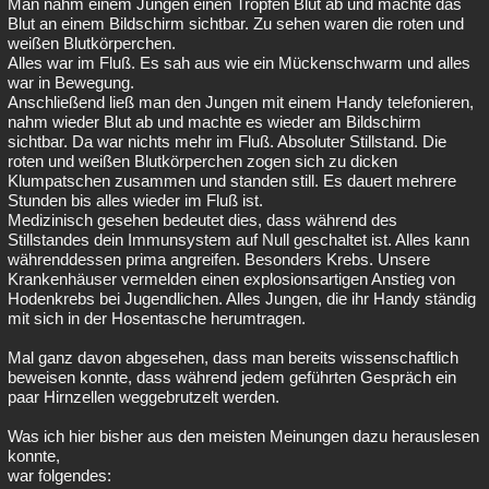
Man nahm einem Jungen einen Tropfen Blut ab und machte das
Blut an einem Bildschirm sichtbar. Zu sehen waren die roten und
weißen Blutkörperchen.
Alles war im Fluß. Es sah aus wie ein Mückenschwarm und alles
war in Bewegung.
Anschließend ließ man den Jungen mit einem Handy telefonieren,
nahm wieder Blut ab und machte es wieder am Bildschirm
sichtbar. Da war nichts mehr im Fluß. Absoluter Stillstand. Die
roten und weißen Blutkörperchen zogen sich zu dicken
Klumpatschen zusammen und standen still. Es dauert mehrere
Stunden bis alles wieder im Fluß ist.
Medizinisch gesehen bedeutet dies, dass während des
Stillstandes dein Immunsystem auf Null geschaltet ist. Alles kann
währenddessen prima angreifen. Besonders Krebs. Unsere
Krankenhäuser vermelden einen explosionsartigen Anstieg von
Hodenkrebs bei Jugendlichen. Alles Jungen, die ihr Handy ständig
mit sich in der Hosentasche herumtragen.
Mal ganz davon abgesehen, dass man bereits wissenschaftlich
beweisen konnte, dass während jedem geführten Gespräch ein
paar Hirnzellen weggebrutzelt werden.
Was ich hier bisher aus den meisten Meinungen dazu herauslesen
konnte,
war folgendes: