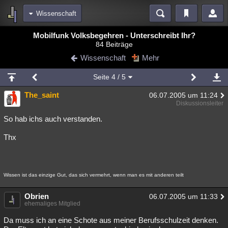
Wissenschaft
Bereiche
Mobilfunk Volksbegehren - Unterschreibt Ihr?
84 Beiträge
Echtzeit
Diskussionen
Blogs
Videos
Statistiken
Wissenschaft
Mehr
Chat
Wiki
Neuigkeiten
Seite
4
/ 5
meine Rubriken
The_saint
06.07.2005 um 11:24
Menschen
Wissenschaft
Politik
Mystery
Kriminalfälle
Diskussionsleiter
Spiritualität
Verschwörungen
Technologie
Ufologie
So hab ichs auch verstanden.
Thx
Natur
Umfragen
Unterhaltung
weitere Rubriken
Philosophie
Träume
Orte
Esoterik
Literatur
Wissen ist das einzige Gut, das sich vermehrt, wenn man es mit anderen teilt
Astronomie
Helpdesk
Gruppen
Gaming
Filme
Obrien
06.07.2005 um 11:33
ehemaliges Mitglied
Musik
Clash
Verbesserungen
Allmystery
English
Da muss ich an eine Schote aus meiner Berufsschulzeit denken.
Übersichten