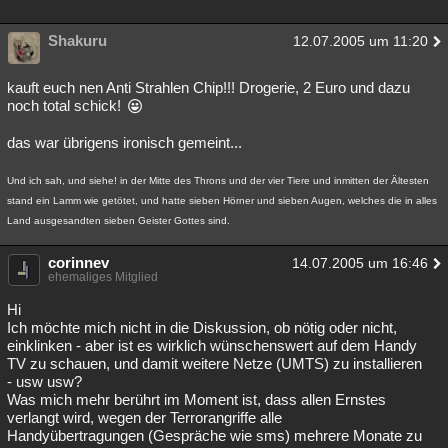
Shakuru
12.07.2005 um 11:20
kauft euch nen Anti Strahlen Chip!!! Drogerie, 2 Euro und dazu
noch total schick!
das war übrigens ironisch gemeint...
Und ich sah, und siehe! in der Mitte des Throns und der vier Tiere und inmitten der Ältesten
stand ein Lamm wie getötet, und hatte sieben Hörner und sieben Augen, welches die in alles
Land ausgesandten sieben Geister Gottes sind.
corinnev
14.07.2005 um 16:46
ehemaliges Mitglied
Hi
Ich möchte mich nicht in die Diskussion, ob nötig oder nicht,
einklinken - aber ist es wirklich wünschenswert auf dem Handy
TV zu schauen, und damit weitere Netze (UMTS) zu installieren
- usw usw?
Was mich mehr berührt im Moment ist, dass allen Ernstes
verlangt wird, wegen der Terrorangriffe alle
Handyübertragungen (Gespräche wie sms) mehrere Monate zu