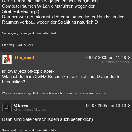
Der Elternrat hat sich dagegen entschieden,in den
Computerräumen W-Lan einzuführen,wegen der
Besucht
Teilgenommen
Alle
Neue
Geschlossen
Strahlenbelastung;)
Darüber war der Informatiklehrer so sauer,das er Handys in den
Lesenswert
Schlüsselwörter
Räumen verbot....wegen der Strahlung natürlich:D
Sei vergnügt solange du am Leben bist...
Ptahotep (2400 v.Chr.)
The_saint
06.07.2005 um 11:49
Diskussionsleiter
ist zwar jetzt off-topic aber-
Wlan ist doch im 2GHz-Bereich? ist der nicht auf Dauer doch
bedenklich?
Wissen ist das einzige Gut, das sich vermehrt, wenn man es mit anderen teilt
Obrien
06.07.2005 um 13:13
ehemaliges Mitglied
Dann sind Satelitenschüsseln auch bedenklich)
Sei vergnügt solange du am Leben bist...