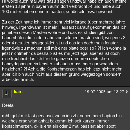
Hi wollte auch mal was dazu sagen undzwar habe ich auch meine
ersten 18 jahre in bayern aufm dorf verbracht :-( und habe auch
100 meter neben sonem masten, schüsseln usw. gewohnt.
Zu der Zeit hatte ich immer sehr viel Migräne (über mehrere jahre
hinweg). Irgendwann ist mein Hausarzt darauf gekommen das ich
ja neben diesen Masten wohne und das es studien gibt von
bauernhöfen die in der nähe von solchen masten sind, wo jedes 3
oder 4 neu-tier missgebildet ist und das ich doch mein fenster
irgendwie zu machen soll mit einer platte oder so?!?! Ich wohne ja
jetzt nichtmehr da deshalb ist es mir jetzt egal aber es ist doch
eine frechheit das ich für die ganzen dummen deutschen
handydeppen mein fenster zubauen muss oder gar woanders
hinziehen?!?! Achja die Kopfschmerzen hab ich jetzt nicht mehr,
aber ich bin auch nicht aus diesem grund weggezogen sondern
arbeitstechnisch.
kairi
19.07.2005 um 13:27
Reefa
mhh geht mir fast genauso, wenn ich zb. neben nem Laptop bin
welches grad wlan anhat bekomm ich seit kurzen immer
kopfschmerzen, ok is erst ein oder 2 mal passiert aber sooft