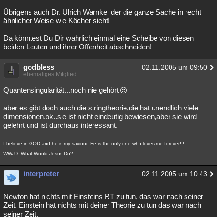
Übrigens auch Dr. Ulrich Warnke, der die ganze Sache in recht
ähnlicher Weise wie Köcher sieht!
Da könntest Du Dir wahrlich einmal eine Scheibe von diesen
beiden Leuten und ihrer Offenheit abschneiden!
godbless
02.11.2005 um 09:50
ehemaliges Mitglied
Quantensingularität...noch nie gehört
aber es gibt doch auch die stringtheorie,die hat unendlich viele
dimensionen.ok..sie ist nicht eindeutig bewiesen,aber sie wird
gelehrt und ist durchaus interessant.
I believe in GOD and he is my saviour. He is the only one who loves me forever!!!
WWJD- What Would Jesus Do?
interpreter
02.11.2005 um 10:43
Newton hat nichts mit Einsteins RT zu tun, das war nach seiner
Zeit. Einstein hat nichts mit deiner Theorie zu tun das war nach
seiner Zeit.