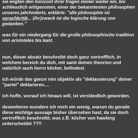
sie engten den horizont ihrer fragen immer weiter ein, bis
schliesslich wittgenstein, einer der bekanntesten philosophen
unseres jahrhnderts, erklärte: "alle philosophie ist
sprachkritik
... (ihr)zweck ist die logische klärung von
gedanken."
was für ein niedergang für die große philosophische tradition
von aristoteles bis kant.
nun, dieser absatz beschreibt doch ganz vortrefflich, in
welchem bereich du dich, mit samt deinen theorien und
natürlich auch herrn köcher, befindest.
ich würde das ganze rein objektiv als "deklassierung" deiner
"partei" deklarieren....
ich hoffe, worauf ich hinaus will, ist verständlich geworden.
desweiteren wundere ich mich ein wenig, warum du gerade
diese wichtige aussage bisher übersehen hast, da sie doch
vertrefflich beschreibt, was z.B. köcher von hawking
unterscheidet ??!!