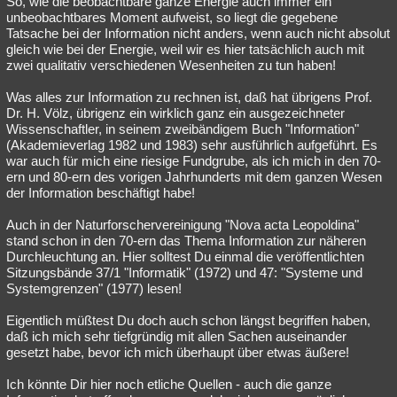
So, wie die beobachtbare ganze Energie auch immer ein
unbeobachtbares Moment aufweist, so liegt die gegebene
Tatsache bei der Information nicht anders, wenn auch nicht absolut
gleich wie bei der Energie, weil wir es hier tatsächlich auch mit
zwei qualitativ verschiedenen Wesenheiten zu tun haben!
Was alles zur Information zu rechnen ist, daß hat übrigens Prof.
Dr. H. Völz, übrigenz ein wirklich ganz ein ausgezeichneter
Wissenschaftler, in seinem zweibändigem Buch "Information"
(Akademieverlag 1982 und 1983) sehr ausführlich aufgeführt. Es
war auch für mich eine riesige Fundgrube, als ich mich in den 70-
ern und 80-ern des vorigen Jahrhunderts mit dem ganzen Wesen
der Information beschäftigt habe!
Auch in der Naturforschervereinigung "Nova acta Leopoldina"
stand schon in den 70-ern das Thema Information zur näheren
Durchleuchtung an. Hier solltest Du einmal die veröffentlichten
Sitzungsbände 37/1 "Informatik" (1972) und 47: "Systeme und
Systemgrenzen" (1977) lesen!
Eigentlich müßtest Du doch auch schon längst begriffen haben,
daß ich mich sehr tiefgründig mit allen Sachen auseinander
gesetzt habe, bevor ich mich überhaupt über etwas äußere!
Ich könnte Dir hier noch etliche Quellen - auch die ganze