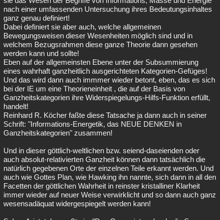
sie das Wesen der Begriffe von Informations, Masse und Energie
nach einer umfassenden Untersuchung ihres Bedeutungsinhaltes
ganz genau definiert!
Dabei definiert sie aber auch, welche allgemeinen
Bewegungsweisen dieser Wesenheiten möglich sind und in
welchem Bezugsrahmen diese ganze Theorie dann gesehen
werden kann und sollte!
Eben auf der allgemeinsten Ebene unter der Subsummierung
eines wahrhaft ganzheitlich ausgerichteten Kategorien-Gefüges!
Und das wird dann auch immmer wieder betont, eben, das es sich
bei der IE um eine Theorieneinheit , die auf der Basis von
Ganzheitskategorien ihre Widerspiegelungs-Hilfs-Funktion erfüllt,
handelt!
Reinhard R. Köcher faßte diese Tatsache ja dann auch in seiner
Schrift: "Informations-Energetik, das NEUE DENKEN in
Ganzheitskategorien" zusammen!
Und in dieser göttlich-weltlichen bzw. seiend-daseienden oder
auch absolut-relativierten Ganzheit können dann tatsächlich die
natürlich gegebenen Orte der einzelnen Teile erkannt werden. Und
auch wie Gottes Plan, wie Hawking ihn nannte, sich dann in all den
Facetten der göttlichen Wahrheit in reinster kristalliner Klarheit
immer wieder auf neuer Weise verwirklicht und so dann auch ganz
wesensadäquat widergespiegelt werden kann!