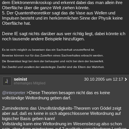
dem Elektronenmikroskop und erkennt dabei das man allein ihre
Oberfläche über die ganze Welt ziehen könnte.
5. Der Quantentheoretiker sagt das die Vase aus Wellen und
Impulsen besteht und im herkömmlichen Sinne der Physik keine
Oberfläche hat.
Deine IE sagt nichts darüber aus wer richtig liegt, dabei könnte ich
noch tausende andere Beispiele hinzufügen.
Es ist nicht möglich zu beweisen das ein Sachverhalt unzutreffend ist.
Beweise können nur für das Zutreffen eines Sachverhaltes erbracht werden.
Die Beweislast liegt bei dem der behauptet und nicht bei dem der bezweifelt.
Der Zweifel und vorallem der wiederlegte Zweifel sind die Eltern der Wahrheit.
seinist
30.10.2005 um 12:17
ehemaliges Mitglied
@interpreter
>Diese Theorien besagen nicht das es keine
vollständige Weltordnung geben darf.
Zumindestens das Unvollständigkeits-Theorem von Gödel zeigt
aber auf, daß es keine in sich abgeschlossene Weltordnung auf
logischer Basis geben kann!
Vollständig kann eine Weltordnung im Wesensbezug also schon
sein, aber dann mindestens auf 2 qualitativ verschiedenen Logiken