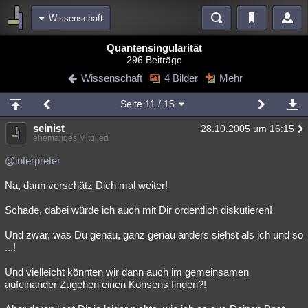
Wissenschaft
Bereiche
Quantensingularität
296 Beiträge
Echtzeit
Diskussionen
Blogs
Videos
Statistiken
Wissenschaft
4 Bilder
Mehr
Chat
Wiki
Neuigkeiten
2
Seite
11
/ 15
meine Rubriken
seinist
28.10.2005 um 16:15
Menschen
Wissenschaft
Politik
Mystery
Kriminalfälle
ehemaliges Mitglied
Spiritualität
Verschwörungen
Technologie
Ufologie
@interpreter
Na, dann verschätz Dich mal weiter!
Natur
Umfragen
Unterhaltung
weitere Rubriken
Schade, dabei würde ich auch mit Dir ordentlich diskutieren!
Philosophie
Träume
Orte
Esoterik
Literatur
Und zwar, was Du genau, ganz genau anders siehst als ich und so
...!
Astronomie
Helpdesk
Gruppen
Gaming
Filme
Und vielleicht könnten wir dann auch im gemeinsamen
Musik
Clash
Verbesserungen
Allmystery
English
aufeinander Zugehen einen Konsens finden?!
Übersichten