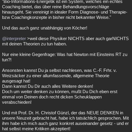
"Bio-Informations-Energetik ist ein System, welches ein echtes
Coaching bietet, das über reine Behandlungsvorschläge
hinausgeht. Sie vereinigt in idealer Form Diagnose- und Therapie-
bzw Coachingkonzepte in bisher nicht bekannter Weise."
Und das auch ganz unabhängig von Köcher!
@interpreter
>weil diese Physiker NICHTS aber auch garNICHTS
mit deinen Theorien zu tun haben.
Nur eine kleine Gegenfrage: Was hat Newton mit Einsteins RT zu
tun?!
Ansonsten kannst Du ja selbst nachlesen, was C.-F. Frhr. v.
Weizsäcker zu einer allumfassende, allgemeine Theorie
ausgesagt hat!
Dann kannst Du Dir auch alles Weitere denken!
Doch um weiter denken zu können, mußt Du Dich eben erst
einmal von Deinen doch recht dicken Scheuklappen
verabschieden!
Und mit Prof. Dr. H. Christof Günzl, der das NEUE DENKEN in
unsere Neuzeit gebracht hat, habe ich tatsächlich gesprochen. Mit
ihm habe ich mich auch ganz konkret auseinander gesetz - und er
hat selbst meine Kritiken akzeptiert!