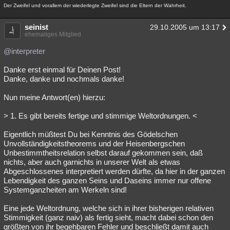
Der Zweifel und vorallem der wiederlegte Zweifel sind die Eltern der Wahrheit.
seinist
29.10.2005 um 13:17
ehemaliges Mitglied
@interpreter
Danke erst einmal für Deinen Post!
Danke, danke und nochmals danke!
Nun meine Antwort(en) hierzu:
> 1. Es gibt bereits fertige und stimmige Weltordnungen. <
Eigentlich müßtest Du bei Kenntnis des Gödelschen
Unvollständigkeitstheorems und der Heisenbergschen
Unbestimmtheitsrelation selbst darauf gekommen sein, daß
nichts, aber auch garnichts in unserer Welt als etwas
Abgeschlossenes interpretiert werden dürfte, da hier in der ganzen
Lebendigkeit des ganzen Seins und Daseins immer nur offene
Systemganzheiten am Werkeln sind!
Eine jede Weltordnung, welche sich in ihrer bisherigen relativen
Stimmigkeit (ganz naiv) als fertig sieht, macht dabei schon den
größten von ihr begehbaren Fehler und beschließt damit auch