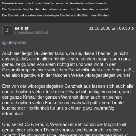
Beweise können nur für das Zutreffen eines Sachverhaltes erbracht werden.
Die Beweislast liegt bei dem der behauptet und nicht bei dem der bezweifelt.
Der Zweifel und vorallem der wiederlegte Zweifel sind die Eltern der Wahrheit.
seinist
31.10.2005 um 09:33
ehemaliges Mitglied
@interpreter
Auch hier liegst Du wieder falsch, da sie, diese Theorie , ja nicht
aussagt, daß alle in allem richtig liegen, sondern sogar auch ganz
genau zeigt, was von allem richtig ist und was nicht in den
Gesamtkomplex einer wirklichen Ganzheitlichkeit allen Seins paßt,
was also irgendwie in der falschen Weise widergespiegelt wurde!
Erst von der widergespiegelten Ganzheit aus lassen sich auch alle
unerschöpflich vielen Teile dieser Ganzheit richtig einordnen, wird
der ganze Kristall der ganzen Wahrheit dann auch mit seinen
unerschöpflich vielen Faccetten im wahrhaft göttlichem Lichte
leuchtender Herrlichkeit für uns sichtbar, ganz wahrhaftig
erkennbar!
Und selbst C.-F. Frhr. v. Weizsäcker sah schon die Möglichkeit
genau einer solchen Theorie voraus, und beschrieb in seiner
Schrift: "Die philosophische Interpretation der modernen Physik"