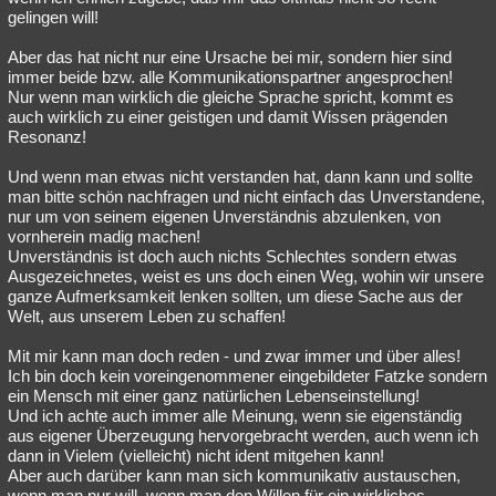
gelingen will!
Aber das hat nicht nur eine Ursache bei mir, sondern hier sind
immer beide bzw. alle Kommunikationspartner angesprochen!
Nur wenn man wirklich die gleiche Sprache spricht, kommt es
auch wirklich zu einer geistigen und damit Wissen prägenden
Resonanz!
Und wenn man etwas nicht verstanden hat, dann kann und sollte
man bitte schön nachfragen und nicht einfach das Unverstandene,
nur um von seinem eigenen Unverständnis abzulenken, von
vornherein madig machen!
Unverständnis ist doch auch nichts Schlechtes sondern etwas
Ausgezeichnetes, weist es uns doch einen Weg, wohin wir unsere
ganze Aufmerksamkeit lenken sollten, um diese Sache aus der
Welt, aus unserem Leben zu schaffen!
Mit mir kann man doch reden - und zwar immer und über alles!
Ich bin doch kein voreingenommener eingebildeter Fatzke sondern
ein Mensch mit einer ganz natürlichen Lebenseinstellung!
Und ich achte auch immer alle Meinung, wenn sie eigenständig
aus eigener Überzeugung hervorgebracht werden, auch wenn ich
dann in Vielem (vielleicht) nicht ident mitgehen kann!
Aber auch darüber kann man sich kommunikativ austauschen,
wenn man nur will, wenn man den Willen für ein wirkliches