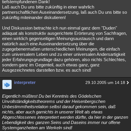
tiefstempfundenen Dank!
Laß auch Du uns bitte zukünftig in einer wahrlich
partnerschaftlichen Auseinandersetzung, laß auch Du uns bitte so
zukünftig miteinander diskutieren!
Und Diskussion betrachte ich nun einmal ganz dem "Duden"
adäquat als konstruktiv ausgerichtete Erörterung von Sachfragen,
einen wirklich gegenseitigen Meinungsaustausch und dann
natürlich auch eine Auseinandersetzung über die
zugegebenermaßen unterschiedlichen Meinungen, die einfach
zum universalem Leben und zu einer universalen Andersartigkeit
jeder Erfahrungsgrundlage dazu gehören, also nichts Schlechtes,
sondern ganz im Gegenteil, auch etwas ganz, ganz
Ausgezeichnetes darstellen bzw. es auch sind!
interpreter
29.10.2005 um 14:18
Eigentlich müßtest Du bei Kenntnis des Gödelschen
Unvollständigkeitstheorems und der Heisenbergschen
Unbestimmtheitsrelation selbst darauf gekommen sein, daß
nichts, aber auch garnichts in unserer Welt als etwas
Abgeschlossenes interpretiert werden dürfte, da hier in der ganzen
Lebendigkeit des ganzen Seins und Daseins immer nur offene
Systemganzheiten am Werkeln sind!