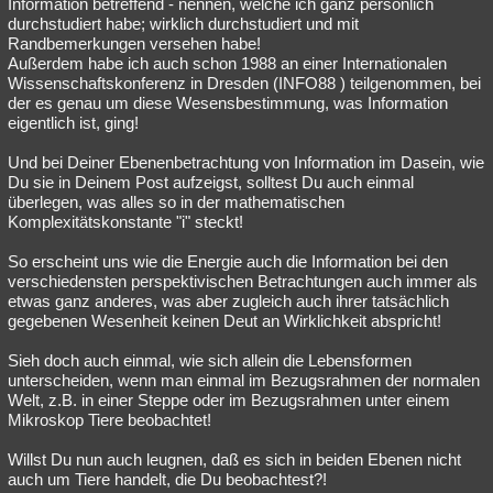
Information betreffend - nennen, welche ich ganz persönlich
durchstudiert habe; wirklich durchstudiert und mit
Randbemerkungen versehen habe!
Außerdem habe ich auch schon 1988 an einer Internationalen
Wissenschaftskonferenz in Dresden (INFO88 ) teilgenommen, bei
der es genau um diese Wesensbestimmung, was Information
eigentlich ist, ging!
Und bei Deiner Ebenenbetrachtung von Information im Dasein, wie
Du sie in Deinem Post aufzeigst, solltest Du auch einmal
überlegen, was alles so in der mathematischen
Komplexitätskonstante "i" steckt!
So erscheint uns wie die Energie auch die Information bei den
verschiedensten perspektivischen Betrachtungen auch immer als
etwas ganz anderes, was aber zugleich auch ihrer tatsächlich
gegebenen Wesenheit keinen Deut an Wirklichkeit abspricht!
Sieh doch auch einmal, wie sich allein die Lebensformen
unterscheiden, wenn man einmal im Bezugsrahmen der normalen
Welt, z.B. in einer Steppe oder im Bezugsrahmen unter einem
Mikroskop Tiere beobachtet!
Willst Du nun auch leugnen, daß es sich in beiden Ebenen nicht
auch um Tiere handelt, die Du beobachtest?!