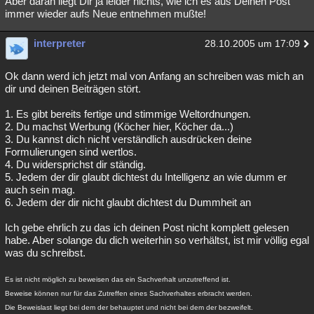
Aber daran liegt Dir ja leider nichts, wie ich es aus Deinen Post
immer wieder aufs Neue entnehmen mußte!
Besucht
Teilgenommen
Alle
Neue
Geschlossen
Lesenswert
interpreter
Schlüsselwörter
28.10.2005 um 17:09
Ok dann werd ich jetzt mal von Anfang an schreiben was mich an
dir und deinen Beiträgen stört.
1. Es gibt bereits fertige und stimmige Weltordnungen.
2. Du machst Werbung (Köcher hier, Köcher da...)
3. Du kannst dich nicht verständlich ausdrücken deine
Formulierungen sind wertlos.
4. Du widersprichst dir ständig.
5. Jedem der dir glaubt dichtest du Intelligenz an wie dumm er
auch sein mag.
6. Jedem der dir nicht glaubt dichtest du Dummheit an
Ich gebe ehrlich zu das ich deinen Post nicht komplett gelesen
habe. Aber solange du dich weiterhin so verhältst, ist mir völlig egal
was du schreibst.
Es ist nicht möglich zu beweisen das ein Sachverhalt unzutreffend ist.
Beweise können nur für das Zutreffen eines Sachverhaltes erbracht werden.
Die Beweislast liegt bei dem der behauptet und nicht bei dem der bezweifelt.