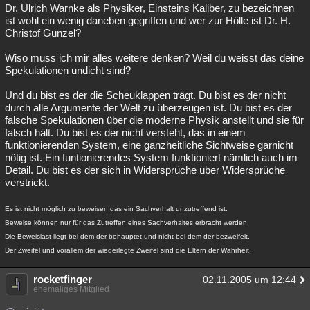
Dr. Ulrich Warnke als Physiker, Einsteins Kaliber, zu bezeichnen
ist wohl ein wenig daneben gegriffen und wer zur Hölle ist Dr. H.
Christof Günzel?
Wiso muss ich mir alles weitere denken? Weil du weisst das deine
Spekulationen undicht sind?
Und du bist es der die Scheuklappen trägt. Du bist es der nicht
durch alle Argumente der Welt zu überzeugen ist. Du bist es der
falsche Spekulationen über die moderne Physik anstellt und sie für
falsch hält. Du bist es der nicht versteht, das in einem
funktionierenden System, eine ganzheitliche Sichtweise garnicht
nötig ist. Ein funtionierendes System funktioniert nämlich auch im
Detail. Du bist es der sich in Widersprüche über Widersprüche
verstrickt.
Es ist nicht möglich zu beweisen das ein Sachverhalt unzutreffend ist.
Beweise können nur für das Zutreffen eines Sachverhaltes erbracht werden.
Die Beweislast liegt bei dem der behauptet und nicht bei dem der bezweifelt.
Der Zweifel und vorallem der wiederlegte Zweifel sind die Eltern der Wahrheit.
rocketfinger
02.11.2005 um 12:44
ehemaliges Mitglied