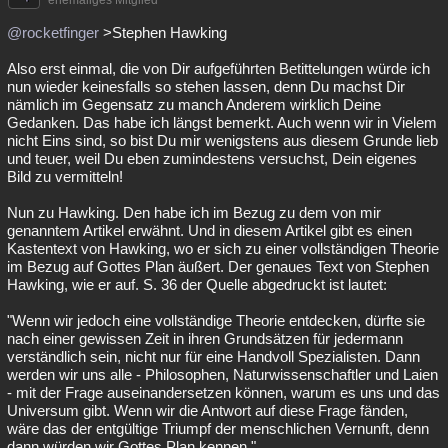
ehemaliges Mitglied
@rocketfinger
>Stephen Hawking
Also erst einmal, die von Dir aufgeführten Betittelungen würde ich
nun wieder keinesfalls so stehen lassen, denn Du machst Dir
nämlich im Gegensatz zu manch Anderem wirklich Deine
Gedanken. Das habe ich längst bemerkt. Auch wenn wir in Vielem
nicht Eins sind, so bist Du mir wenigstens aus diesem Grunde lieb
und teuer, weil Du eben zumindestens versuchst, Dein eigenes
Bild zu vermitteln!
Nun zu Hawking. Den habe ich im Bezug zu dem von mir
genanntem Artikel erwähnt. Und in diesem Artikel gibt es einen
Kastentext von Hawking, wo er sich zu einer vollständigen Theorie
im Bezug auf Gottes Plan äußert. Der genaues Text von Stephen
Hawking, wie er auf. S. 36 der Quelle abgedruckt ist lautet:
"Wenn wir jedoch eine vollständige Theorie entdecken, dürfte sie
nach einer gewissen Zeit in ihren Grundsätzen für jedermann
verständlich sein, nicht nur für eine Handvoll Spezialisten. Dann
werden wir uns alle - Philosophen, Naturwissenschaftler und Laien
- mit der Frage auseinandersetzen können, warum es uns und das
Universum gibt. Wenn wir die Antwort auf diese Frage fänden,
wäre das der entgültige Triumpf der menschlichen Vernunft, denn
dann würden wir Gottes Plan kennen."