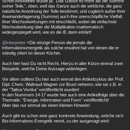
Schon Aristoteles wußte ja: "Das Ganze ist mehr als die Summe
seiner Teile.", eben, weil das Ganze auch die wirkliche, die ganz
natürliche Anordnung der Teile bestimmt, und zugleich außer ihrer
Aneinanderlagerung (Summe) auch ihre unerschöpfliche Vielfalt
ihrer Wechselwirkungen mit einschließt, wobei die einfachste
Wechselwirkung über die Multiplikation mathematisch
widergespiegelt wird, wie es die IE dann erklärt!
@interpreter
>Die einzige Person die jemals die
Informationsenergetik als solche erwähnt hat von denen die er
ständig zitiert ist dieser Köcher.
Auch hier hast Du nicht Recht. Hierzu in aller Kürze einmal zwei
Beispiele, welche Deine Aussage widerlegen:
Vor allem solltest Du hier auch einmal den Artikelzyklus der Prof.
Dipl. Chem. Waltraud Wagner zur Brust nehemn, wie sie z.B. in
der "Tattva Viveka" veröffentlicht wurden!
In den Nummern 14-17 wurde hier auch eine Artikelfolge über die
Thematik: "Energie, Information und Form" veröffentlicht!
Aber das nur einmal als einen kleinen Hinweis!
Auch gibt es schon eine ganz konkrete Anwendung, welche sich
Bio-Informations-Energetik nennt, zu der ausgesagt wird: