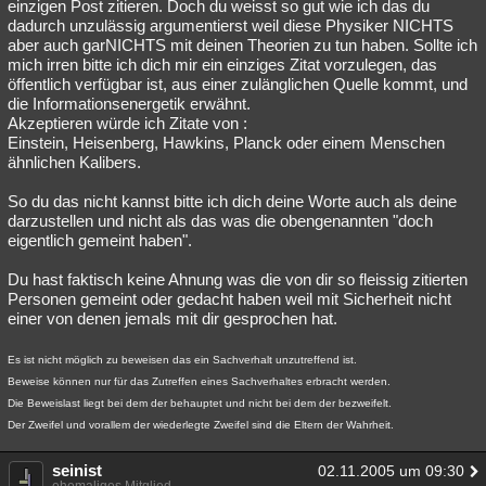
einzigen Post zitieren. Doch du weisst so gut wie ich das du
dadurch unzulässig argumentierst weil diese Physiker NICHTS
aber auch garNICHTS mit deinen Theorien zu tun haben. Sollte ich
mich irren bitte ich dich mir ein einziges Zitat vorzulegen, das
öffentlich verfügbar ist, aus einer zulänglichen Quelle kommt, und
die Informationsenergetik erwähnt.
Akzeptieren würde ich Zitate von :
Einstein, Heisenberg, Hawkins, Planck oder einem Menschen
ähnlichen Kalibers.
So du das nicht kannst bitte ich dich deine Worte auch als deine
darzustellen und nicht als das was die obengenannten "doch
eigentlich gemeint haben".
Du hast faktisch keine Ahnung was die von dir so fleissig zitierten
Personen gemeint oder gedacht haben weil mit Sicherheit nicht
einer von denen jemals mit dir gesprochen hat.
Es ist nicht möglich zu beweisen das ein Sachverhalt unzutreffend ist.
Beweise können nur für das Zutreffen eines Sachverhaltes erbracht werden.
Die Beweislast liegt bei dem der behauptet und nicht bei dem der bezweifelt.
Der Zweifel und vorallem der wiederlegte Zweifel sind die Eltern der Wahrheit.
seinist
02.11.2005 um 09:30