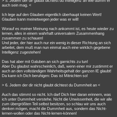
> 5. Jedem der dir glaubt dichtest du Intelligenz an wie dumm er
auch sein mag. <
Ich lege auf den Glauben eigentlich überhaupt keinen Wert!
Glauben kann meinetwegen jeder was er will!
Worauf es meiner Meinung nach ankommt ist, es heute wieder zu
lernen, alles in einem wahrhaft universalem Zusammenhang
zusammen zu schauen!
Und jeder, der hier auch nur ein wenig in dieser Richtung an sich
arbeitet, dem muß man nun einmal auch eine wirklich gegebene
Intelligenz zugestehen!
Das hat aber mit Galuben an sich garnichts zu tun!
Aber Du glaubst wahrscheinlich, daß, wenn einer mir zustimmt er
auch an den vollständigen Wahrheitsgehalt der ganzen IE glaubt!
Da kann ich Dich beruhigen: Das ist Mitnichten so!
> 6. Jedem der dir nicht glaubt dichtest du Dummheit an <
Auch das stimmt so nicht. Ich darf Dich hier daran erinnern, was
ich unter Dummheit verstehe. Nicht die Unwissenheit, die wir alle
zum übergrößten Teil selbst besitzen, so schlau wir uns auch
denken mögen, macht die Dummheit aus, sondern das Nicht-
lernen-wollen oder das Nicht-lernen-können!