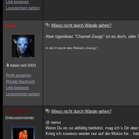
Link kopieren
Lesezeichen setzen
Wieso nicht durch Wände gehen?
nemo
Aber irgendwas "Channel-Zeugs" ist es doch, oder 
In der 0 steckt des Rätsels Lösung !
dabei seit 2003
Profil anzeigen
Private Nachricht
Link kopieren
Lesezeichen setzen
Wieso nicht durch Wände gehen?
LuciaFackel
Diskussionsleiter
@ nemo
Wenn Du es so abfällig betitelst, mag ich´s Dir aber
Krieg ich sowieso wieder nur auf die Mütze für... ha