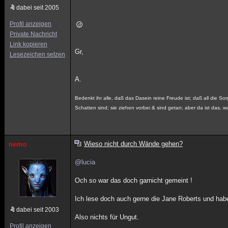
dabei seit 2005
Profil anzeigen
Private Nachricht
Link kopieren
Gr,
Lesezeichen setzen
A.
Bedenkt ihr alle, daß das Dasein reine Freude ist; daß all die Sor
Schatten sind; sie ziehen vorbei & sind getan; aber da ist das, wa
Wieso nicht durch Wände gehen?
nemo
@lucia
Och so war das doch garnicht gemeint !
Ich lese doch auch gerne die Jane Roberts und ha
dabei seit 2003
Also nichts für Ungut.
Profil anzeigen