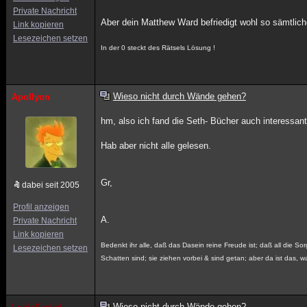
Private Nachricht
Aber dein Matthew Ward befriedigt wohl so sämtlich
Link kopieren
Lesezeichen setzen
In der 0 steckt des Rätsels Lösung !
Wieso nicht durch Wände gehen?
Apollyon
hm, also ich fand die Seth- Bücher auch interessant
Hab aber nicht alle gelesen.
Gr,
dabei seit 2005
Profil anzeigen
A.
Private Nachricht
Link kopieren
Bedenkt ihr alle, daß das Dasein reine Freude ist; daß all die Sor
Lesezeichen setzen
Schatten sind; sie ziehen vorbei & sind getan; aber da ist das, wa
Wieso nicht durch Wände gehen?