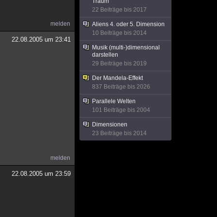
Traum
22 Beiträge bis 2017
melden
Aliens 4. oder 5. Dimension
10 Beiträge bis 2014
22.08.2005 um 23:41
Musik (multi-)dimensional
darstellen
29 Beiträge bis 2019
Der Mandela-Effekt
837 Beiträge bis 2026
Parallele Welten
101 Beiträge bis 2004
Dimensionen
23 Beiträge bis 2014
melden
22.08.2005 um 23:59