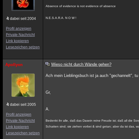
Absence of evidence is not evidence of absence
N.E.S.A.R.A. N O W !
dabei seit 2004
Profil anzeigen
Private Nachricht
Link kopieren
Lesezeichen setzen
Wieso nicht durch Wände gehen?
Apollyon
Ach mein Lieblingsbuch ist ja auch "gechannelt", t
Gr,
dabei seit 2005
A.
Profil anzeigen
Private Nachricht
Bedenkt ihr alle, daß das Dasein reine Freude ist; daß all die Sor
Link kopieren
Schatten sind; sie ziehen vorbei & sind getan; aber da ist das, wa
Lesezeichen setzen