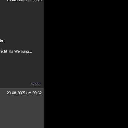
bt.
nicht als Werbung...
melden
23.08.2005 um 00:32