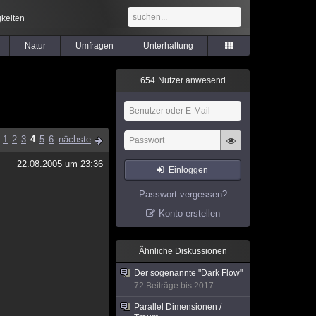
keiten
Natur
Umfragen
Unterhaltung
6
5
4
Nutzer anwesend
1
2
3
4
5
6
nächste
22.08.2005 um 23:36
Einloggen
Passwort vergessen?
Konto erstellen
Ähnliche Diskussionen
Der sogenannte "Dark Flow"
72 Beiträge bis 2017
Parallel Dimensionen /