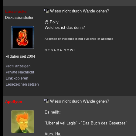
Wieso nicht durch Wände gehen?
LuciaFackel
Diskussionsleiter
@ Polly
Welches ist das denn?
Absence of evidence is not evidence of absence
N.E.S.A.R.A. N O W !
dabei seit 2004
Profil anzeigen
Private Nachricht
Link kopieren
Lesezeichen setzen
Wieso nicht durch Wände gehen?
Apollyon
Es heißt:
"Liber al vel Legis" - "Das Buch des Gesetzes"
Aum. Ha.