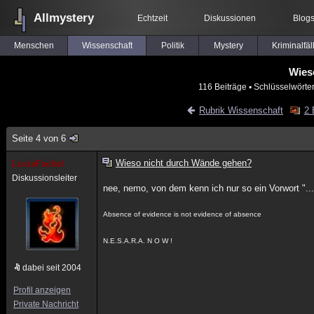
Allmystery
Echtzeit
Diskussionen
Blog
Menschen
Wissenschaft
Politik
Mystery
Kriminalfäl
Wies
116 Beiträge
▪ Schlüsselwörte
Rubrik Wissenschaft
2 
Seite 4 von 6
Wieso nicht durch Wände gehen?
LuciaFackel
Diskussionsleiter
nee, nemo, von dem kenn ich nur so ein Vorwort "..
Absence of evidence is not evidence of absence
N.E.S.A.R.A. N O W !
dabei seit 2004
Profil anzeigen
Private Nachricht