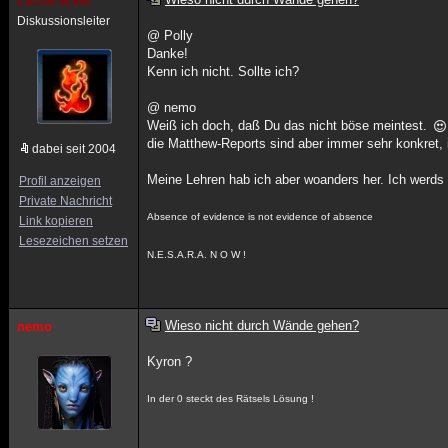
LuciaFackel
Diskussionsleiter
@ Polly
Danke!
Kenn ich nicht. Sollte ich?
@ nemo
Weiß ich doch, daß Du das nicht böse meintest.
die Matthew-Reports sind aber immer sehr konkret, i
dabei seit 2004
Meine Lehren hab ich aber woanders her. Ich werds n
Profil anzeigen
Private Nachricht
Absence of evidence is not evidence of absence
Link kopieren
Lesezeichen setzen
N.E.S.A.R.A. N O W !
Wieso nicht durch Wände gehen?
nemo
Kyron ?
In der 0 steckt des Rätsels Lösung !