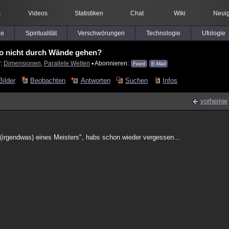
s
Videos
Statistiken
Chat
Wiki
Neuig
le
Spiritualität
Verschwörungen
Technologie
Ufologie
o nicht durch Wände gehen?
r:
Dimensionen
,
Parallele Welten
▪ Abonnieren:
Feed
E-Mail
Bilder
Beobachten
Antworten
Suchen
Infos
vorherige
.(irgendwas) eines Meisters", habs schon wieder vergessen...