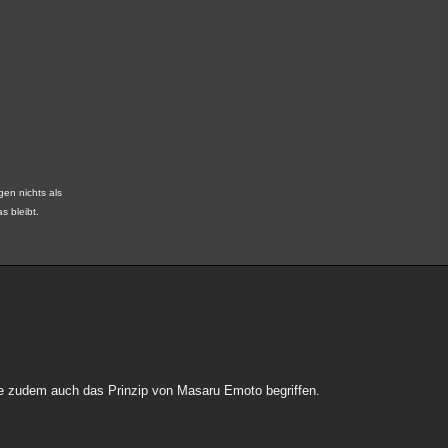
gen nichts als
s bleibt.
be zudem auch das Prinzip von Masaru Emoto begriffen.