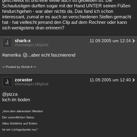
geschwebt ist und eine Weile auch so geblieben ist. Die
Schaulustigen durften sogar mit der Hand UNTER seinen Füßen
hindurchgehen - war aber nichts da. Das fand ich schon
interessant, zumal er es auch an verschiedenen Stellen gemacht
hat - hat vielleicht jemand den Clip auf dem Rechner oder kann
sich wenigstens dran erinnern?
shark-x
11.09.2005 um 12:24
ehemaliges Mitglied
#amerika
...aber echt faszinierend
-= Posted by ShArk-X =-
zoraster
11.09.2005 um 12:40
ehemaliges Mitglied
@pizza
loch im boden
„Vom den allerersten Werden
Der unendlichen Natur,
Alles Göttliche auf Erden
Ist ein Lichtgedanke nur.“