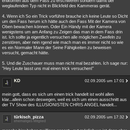
entkomen aus dem Fass zu erschweren sondern damit der
weglaufenden Typ nicht in Blickfeld des Kammeras gerät.
Besucht
Teilgenommen
Alle
Neue
Geschlossen
4. Wenn ich So ein Trick vorführe brauche ich keine Leute so Dicht
Lesenswert
Schlüsselwörter
um den Fass herum ich hätte auch den Fass Mit der Kamera von
Oben bewachen können. Oder Ein Händy mit der Kamera
wenigstens um am Anfang zu Zeigen das man in dem Fass drin
ist. Ich sollte ja eigentlich versuchen alle möglichen Zweifeln zu
zerstören, aber nein rgend wie mach man es immer nicht so wie
es ein Normaler Mann der Seine Fähigkeiten zu beweisen
versucht, gemacht hätte.
5. Und die Zuschauer muss man nicht mal bezahlen. Ich sage nur:
"Hey Leute lasst uns mal einen trick versuchen!"
KD
02.09.2005 um 17:01
mein gott, dass es sich um einen trick handelt ist wohl allen
klar...allein schon deswegen, weil es sich um einen ausschnitt aus
der TV Show des ILLUSIONISTEN CHRIS ANGEL handelt...
türkisch_pizza
02.09.2005 um 17:32
ehemaliges Mitglied