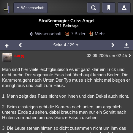
Wissenschaft
Bereiche
Straßenmagier Criss Angel
571 Beiträge
Echtzeit
Diskussionen
Blogs
Videos
Statistiken
Wissenschaft
7 Bilder
Mehr
Chat
Wiki
Neuigkeiten
Seite
4
/ 29
meine Rubriken
seryj
02.09.2005 um 02:45
Menschen
Wissenschaft
Politik
Mystery
Kriminalfälle
Spiritualität
Verschwörungen
Technologie
Ufologie
Man sind hier viele leichtgläubisch es ist ganz klar ein Trick und
nicht mehr. Der sogenante Fass hat überhaupt keinen Boden: Die
Kammera geht nach Unten Der Typ muss sich nicht mal biegen er
Natur
Umfragen
Unterhaltung
springt raus und läuft zum Haus.
weitere Rubriken
1. Mann zeigt das Fass nicht von ihnen und den Dekel auch nicht.
Philosophie
Träume
Orte
Esoterik
Literatur
2. Beim einsteigen geht die Kamera nach unten, um angeblich
Astronomie
Helpdesk
Gruppen
Gaming
Filme
unteres Ende zu sehen, dabei brauchte man nur ein Schritt nach
Hinten zu machen um das Ganze Fass zu sehen.
Musik
Clash
Verbesserungen
Allmystery
English
3. Die Leute stehen hinten so dicht zusammen nicht um ihm das
Übersichten