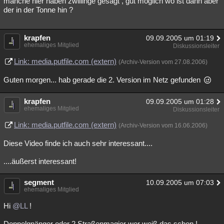
manche hier haben zwillinge gesagt , gut möglich wo ist dann aber
der in der Tonne hin ?
krapfen
09.09.2005 um 01:19
ehemaliges Mitglied
Diskussionsleiter
Link: media.putfile.com (extern)
(Archiv-Version vom 27.08.2006)
Guten morgen... hab gerade die 2. Version im Netz gefunden
krapfen
09.09.2005 um 01:28
ehemaliges Mitglied
Diskussionsleiter
Link: media.putfile.com (extern)
(Archiv-Version vom 16.06.2006)
Diese Video finde ich auch sehr interessant....
....äußerst interessant!
segment
10.09.2005 um 07:03
ehemaliges Mitglied
Hi
@LL
!
Doppelgnänger oder 2 Straßenmagier wer weiß das schon !