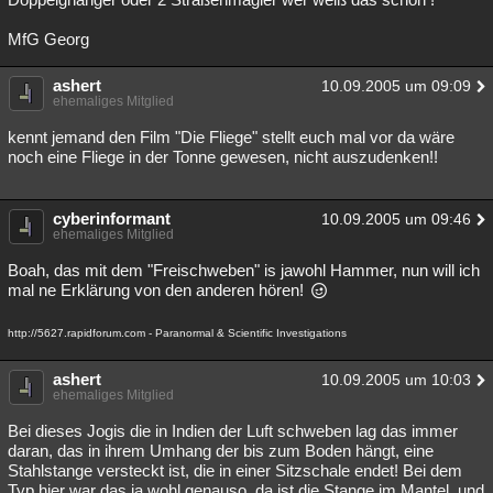
MfG Georg
ashert
10.09.2005 um 09:09
ehemaliges Mitglied
kennt jemand den Film "Die Fliege" stellt euch mal vor da wäre
noch eine Fliege in der Tonne gewesen, nicht auszudenken!!
cyberinformant
10.09.2005 um 09:46
ehemaliges Mitglied
Boah, das mit dem "Freischweben" is jawohl Hammer, nun will ich
mal ne Erklärung von den anderen hören!
http://5627.rapidforum.com - Paranormal & Scientific Investigations
ashert
10.09.2005 um 10:03
ehemaliges Mitglied
Bei dieses Jogis die in Indien der Luft schweben lag das immer
daran, das in ihrem Umhang der bis zum Boden hängt, eine
Stahlstange versteckt ist, die in einer Sitzschale endet! Bei dem
Typ hier war das ja wohl genauso, da ist die Stange im Mantel, und