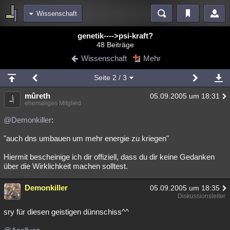
Wissenschaft
Bereiche
genetik---->psi-kraft?
48 Beiträge
Echtzeit
Diskussionen
Blogs
Videos
Statistiken
Wissenschaft
Mehr
Chat
Wiki
Neuigkeiten
Seite
2
/ 3
meine Rubriken
mûreth
05.09.2005 um 18:31
Menschen
Wissenschaft
Politik
Mystery
Kriminalfälle
ehemaliges Mitglied
Spiritualität
Verschwörungen
Technologie
Ufologie
@Demonkiller
:
"auch dns umbauen um mehr energie zu kriegen"
Natur
Umfragen
Unterhaltung
weitere Rubriken
Hiermit bescheinige ich dir offiziell, dass du dir keine Gedanken
über die Wirklichkeit machen solltest.
Philosophie
Träume
Orte
Esoterik
Literatur
Demonkiller
05.09.2005 um 18:35
Astronomie
Helpdesk
Gruppen
Gaming
Filme
Diskussionsleiter
Musik
Clash
Verbesserungen
Allmystery
English
sry für diesen geistigen dünnschiss^^
Übersichten