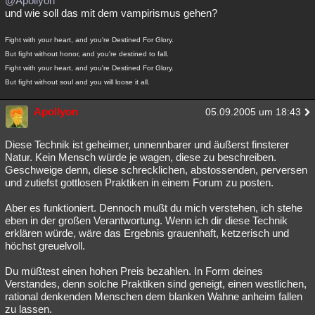
@Apollyon
und wie soll das mit dem vampirismus gehen?
Besucht
Teilgenommen
Alle
Neue
Geschlossen
Fight with your heart, and you're Destined For Glory.
Lesenswert
Schlüsselwörter
But fight without honor, and you're destined to fall.
Fight with your heart, and you're Destined For Glory.
But fight without soul and you will loose it all.
Apollyon
05.09.2005 um 18:43
Diese Technik ist geheimer, unnennbarer und äußerst finsterer
Natur. Kein Mensch würde je wagen, diese zu beschreiben.
Geschweige denn, diese schrecklichen, abstossenden, perversen
und zutiefst gottlosen Praktiken in einem Forum zu posten.
Aber es funktioniert. Dennoch mußt du mich verstehen, ich stehe
eben in der großen Verantwortung. Wenn ich dir diese Technik
erklären würde, wäre das Ergebnis grauenhaft, ketzerisch und
höchst greuelvoll.
Du müßtest einen hohen Preis bezahlen. In Form deines
Verstandes, denn solche Praktiken sind geneigt, einen westlichen,
rational denkenden Menschen dem blanken Wahne anheim fallen
zu lassen.