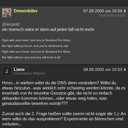
Demonkiller
07.09.2005 um 19:56
Diskussionsleiter
@leopold
ein mensch wäre er dann auf jeden fall nicht mehr
Fight with your heart, and you're Destined For Glory.
But fight without honor, and you're destined to fall.
Fight with your heart, and you're Destined For Glory.
But fight without soul and you will loose it all.
Liane
08.09.2005 um 10:53
ehemaliges Mitglied
Hmm...in wiefern willst du die DNS denn verändern? Willst du
etwas hinzutun...was wirklich sehr schwierig werden könnte, da es
innerhalb von ihr einzelne Gesetze gibt, die nicht so einfach
abhanden kommen können...oder etwas weg holen, was
genaudasselbe bewirken würde???
Zumal auch die 2. Frage heißen sollte (wenn nicht sogar die 1.): An
wem willst du das ausprobieren? Experimente an Menschen sind
verboten...