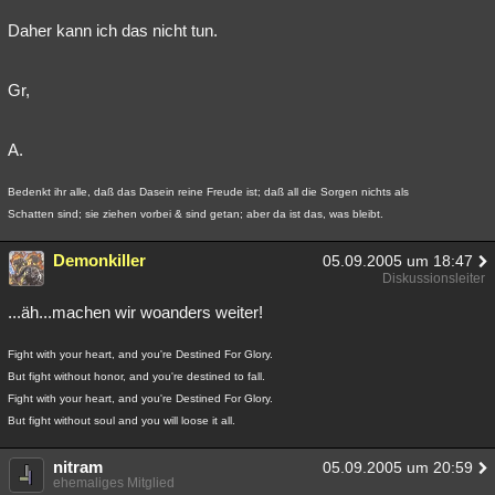
Daher kann ich das nicht tun.
Gr,
A.
Bedenkt ihr alle, daß das Dasein reine Freude ist; daß all die Sorgen nichts als
Schatten sind; sie ziehen vorbei & sind getan; aber da ist das, was bleibt.
Demonkiller
05.09.2005 um 18:47
Diskussionsleiter
...äh...machen wir woanders weiter!
Fight with your heart, and you're Destined For Glory.
But fight without honor, and you're destined to fall.
Fight with your heart, and you're Destined For Glory.
But fight without soul and you will loose it all.
nitram
05.09.2005 um 20:59
ehemaliges Mitglied