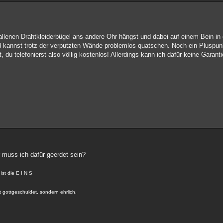
allenen Drahtkleiderbügel ans andere Ohr hängst und dabei auf einem Bein i
nd kannst trotz der verputzten Wände problemlos quatschen. Noch ein Pluspun
 du telefonierst also völlig kostenlos! Allerdings kann ich dafür keine Garant
r muss ich dafür geerdet sein?
st die E I N S
 gottgeschuldet, sondern ehrlich.