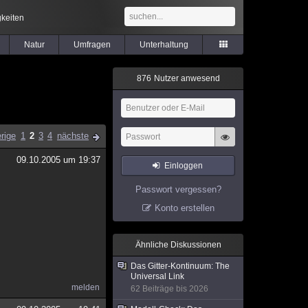
keiten
Natur
Umfragen
Unterhaltung
8
7
6
Nutzer anwesend
rige
1
2
3
4
nächste
09.10.2005 um 19:37
Einloggen
Passwort vergessen?
Konto erstellen
Ähnliche Diskussionen
​Das Gitter-Kontinuum: The
Universal Link
melden
62 Beiträge bis 2026