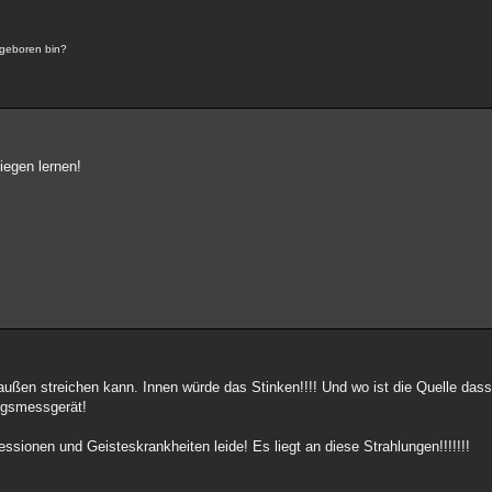
 geboren bin?
iegen lernen!
außen streichen kann. Innen würde das Stinken!!!! Und wo ist die Quelle das
ungsmessgerät!
essionen und Geisteskrankheiten leide! Es liegt an diese Strahlungen!!!!!!!