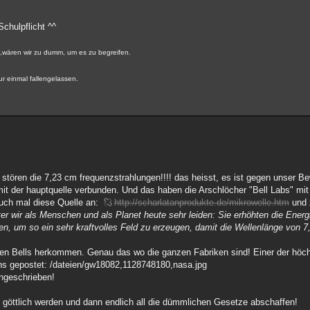
chulpflicht ^^
,wären wir zu dumm, um es zu begreifen.
ur einmal fallengelassen.
 stören die 7,23 cm frequenzstrahlungen!!!! das heisst, es ist gegen unser Be
it der hauptquelle verbunden. Und das haben die Arschlöcher "Bell Labs" mit 
euch mal diese Quelle an:
http://scharlatanprodukte.de/mikrowelle.htm
und 
er wir als Menschen und als Planet heute sehr leiden: Sie erhöhten die Energ
en, um so ein sehr kraftvolles Feld zu erzeugen, damit die Wellenlänge von 7
zen Bells herkommen. Genau das wo die ganzen Fabriken sind! Einer der höc
ths gepostet: /dateien/gw18082,1128748180,nasa.jpg
ngeschrieben!
 göttlich werden und dann endlich all die dümmlichen Gesetze abschaffen!