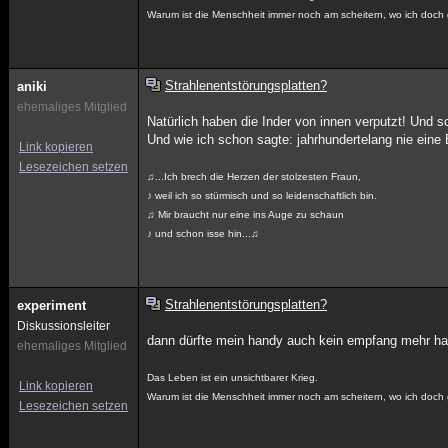
Warum ist die Menschheit immer noch am scheitern, wo ich doch
Strahlenentstörungsplatten?
aniki
ehemaliges Mitglied
Natürlich haben die Inder von innen verputzt! Und sc
Und wie ich schon sagte: jahrhundertelang nie ein
Link kopieren
Lesezeichen setzen
♫...Ich brech die Herzen der stolzesten Fraun,
♪ weil ich so stürmisch und so leidenschaftlich bin.
♫ Mir braucht nur eine ins Auge zu schaun
♪ und schon isse hin...♫
Strahlenentstörungsplatten?
experiment
Diskussionsleiter
dann dürfte mein handy auch kein empfang mehr h
ehemaliges Mitglied
Das Leben ist ein unsichtbarer Krieg.
Link kopieren
Warum ist die Menschheit immer noch am scheitern, wo ich doch
Lesezeichen setzen