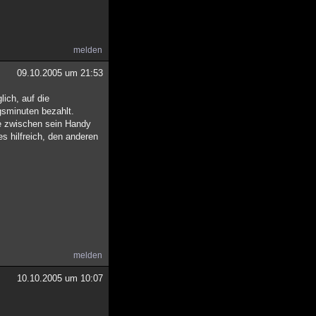
melden
09.10.2005 um 21:53
lich, auf die
gsminuten bezahlt.
ne zwischen sein Handy
s hilfreich, den anderen
melden
10.10.2005 um 10:07