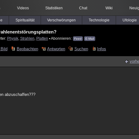
s
Videos
Statistiken
Chat
Wiki
Neuig
le
Spiritualität
Verschwörungen
Technologie
Ufologie
rahlenentstörungsplatten?
ter:
Physik
,
Strahlen
,
Platten
▪ Abonnieren:
Feed
E-Mail
 Bild
Beobachten
Antworten
Suchen
Infos
vorhe
ffen abzuschaffen???