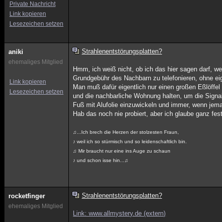
Private Nachricht
Link kopieren
Lesezeichen setzen
Strahlenentstörungsplatten?
aniki
ehemaliges Mitglied
Hmm, ich weiß nicht, ob ich das hier sagen darf, we
Grundgebühr des Nachbarn zu telefonieren, ohne ei
Link kopieren
Man muß dafür eigentlich nur einen großen Eßlöffe
Lesezeichen setzen
und die nachbarliche Wohnung halten, um die Signal
Fuß mit Alufolie einzuwickeln und immer, wenn jema
Hab das noch nie probiert, aber ich glaube ganz fest
♫...Ich brech die Herzen der stolzesten Fraun,
♪ weil ich so stürmisch und so leidenschaftlich bin.
♫ Mir braucht nur eine ins Auge zu schaun
♪ und schon isse hin...♫
Strahlenentstörungsplatten?
rocketfinger
ehemaliges Mitglied
Link: www.allmystery.de (extern)