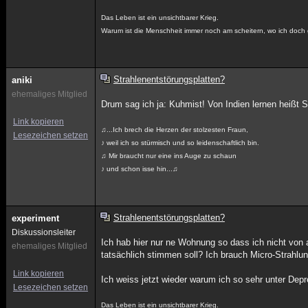
Das Leben ist ein unsichtbarer Krieg.
Warum ist die Menschheit immer noch am scheitern, wo ich doch
Strahlenentstörungsplatten?
aniki
ehemaliges Mitglied
Drum sag ich ja: Kuhmist! Von Indien lernen heißt S
Link kopieren
♫...Ich brech die Herzen der stolzesten Fraun,
Lesezeichen setzen
♪ weil ich so stürmisch und so leidenschaftlich bin.
♫ Mir braucht nur eine ins Auge zu schaun
♪ und schon isse hin...♫
Strahlenentstörungsplatten?
experiment
Diskussionsleiter
Ich hab hier nur ne Wohnung so dass ich nicht von 
ehemaliges Mitglied
tatsächlich stimmen soll? Ich brauch Micro-Strahl
Link kopieren
Ich weiss jetzt wieder warum ich so sehr unter Depr
Lesezeichen setzen
Das Leben ist ein unsichtbarer Krieg.