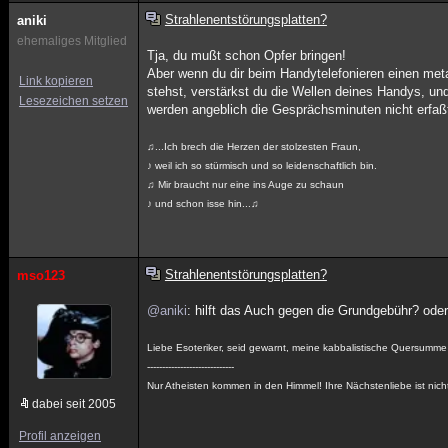
Strahlenentstörungsplatten?
aniki
ehemaliges Mitglied
Tja, du mußt schon Opfer bringen!
Aber wenn du dir beim Handytelefonieren einen met
Link kopieren
stehst, verstärkst du die Wellen deines Handys, u
Lesezeichen setzen
werden angeblich die Gesprächsminuten nicht erfaßt,
♫...Ich brech die Herzen der stolzesten Fraun,
♪ weil ich so stürmisch und so leidenschaftlich bin.
♫ Mir braucht nur eine ins Auge zu schaun
♪ und schon isse hin...♫
Strahlenentstörungsplatten?
mso123
@aniki
: hilft das Auch gegen die Grundgebühr? ode
Liebe Esoteriker, seid gewarnt, meine kabbalistische Quersumme i
-----------------------------
Nur Atheisten kommen in den Himmel! Ihre Nächstenliebe ist nicht
dabei seit 2005
Profil anzeigen