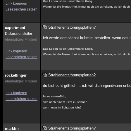
Das Leben ist ein unsichtbarer Krieg.
Link kopieren
Warum ist die Menschheit immer noch am scheitern, wo ich doch
Lesezeichen setzen
Strahlenentstörungsplatten?
experiment
Diskussionsleiter
ich werde demnächst kuhmist bestellen. wenn das au
ehemaliges Mitglied
Das Leben ist ein unsichtbarer Krieg.
Link kopieren
Warum ist die Menschheit immer noch am scheitern, wo ich doch
Lesezeichen setzen
Strahlenentstörungsplatten?
rocketfinger
ehemaliges Mitglied
du bist echt göttlich.... ich will dich irgendwann un
Link kopieren
Ist es verwerflich,
Lesezeichen setzen
sich nach einem Licht zu sehnen,
wenn man im Schatten lebt?
Strahlenentstörungsplatten?
marklin