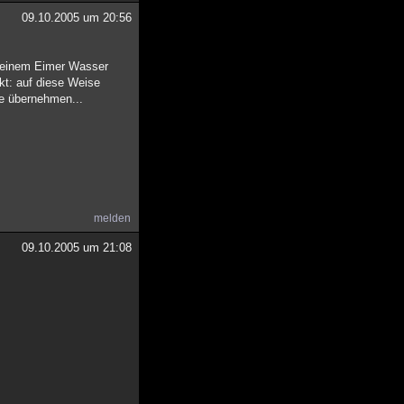
09.10.2005 um 20:56
n einem Eimer Wasser
kt: auf diese Weise
ie übernehmen...
melden
09.10.2005 um 21:08