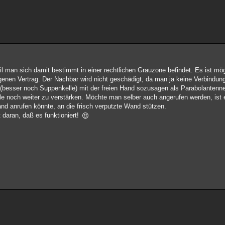
il man sich damit bestimmt in einer rechtlichen Grauzone befindet. Es ist mög
genen Vertrag. Der Nachbar wird nicht geschädigt, da man ja keine Verbindun
l (besser noch Suppenkelle) mit der freien Hand sozusagen als Parabolanten
e noch weiter zu verstärken. Möchte man selber auch angerufen werden, ist e
nd anrufen könnte, an die frisch verputzte Wand stützen.
 daran, daß es funktioniert!