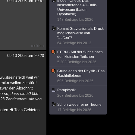
09.10.2005 um 19:41
Modell-Check: Das
kaskadierende 4D-Bulk-
Universum (Laien-
Hypothese)
148 Beiträge bis 2026
Kommt Gravitation als Druck
möglicherweise von
"außen"?
64 Beiträge bis 2012
melden
CERN - Auf der Suche nach
09.10.2005 um 20:20
den kleinsten Teilchen
5.203 Beiträge bis 2026
Grundlagen der Physik - Das
Nachhilfeforum
wußtseinsfeld! weil wir
696 Beiträge bis 2025
mikrowellen zerstört!
zwar den Abschnitt
Paraphysik
ie so, dass sie 50.000
267 Beiträge bis 2026
,23 Zentimetern, die von
Schon wieder eine Theorie
hsten Hi-Tech Gebieten
17 Beiträge bis 2026