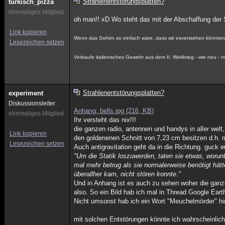
Strahlenentstörungsplatten?
türkisch_pizza
ehemaliges Mitglied
oh man!! xD Wo steht das mit der Abschaffung der S
Link kopieren
Wenn das Gehirn so einfach wäre, dass wir esverstehen könnten
Lesezeichen setzen
Verkaufe italienisches Gewehr aus dem II. Weltkrieg - wie neu - n
Strahlenentstörungsplatten?
experiment
Diskussionsleiter
Anhang: bells.jpg (216, KB)
ehemaliges Mitglied
Ihr versteht das nix!!!
die ganzen radio, antennen und handys in aller welt,
Link kopieren
den goldenenen Schnitt von 7,23 cm besitzen d.h. m
Lesezeichen setzen
Auch antigravitation geht da in die Richtung. guck 
"Um die Statik loszuwerden, taten sie etwas, worunt
mal mehr betrug als sie normalerweise benötigt hätt
überallher kam, nicht stören konnte."
Und in Anhang ist es auch zu sehen woher die gan
also. So ein Bild hab ich mal in Thread Google Ear
Nicht umsonst hab ich ein Wort "Meuchelmörder" hi
mit solchen Entstörungen könnte ich wahrscheinlich