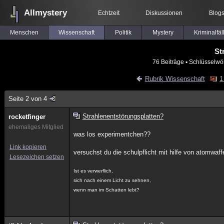
Allmystery
Echtzeit
Diskussionen
Blog
Menschen
Wissenschaft
Politik
Mystery
Kriminalfäl
St
76 Beiträge
▪ Schlüsselwör
Rubrik Wissenschaft
1
Seite 2 von 4
Strahlenentstörungsplatten?
rocketfinger
ehemaliges Mitglied
was los experimentchen??
Link kopieren
versuchst du die schulpflicht mit hilfe von atomwa
Lesezeichen setzen
Ist es verwerflich,
sich nach einem Licht zu sehnen,
wenn man im Schatten lebt?