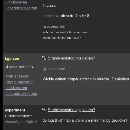
Link kopieren
@pizza
Lesezeichen setzen
siehe link, ab seite 7 oder 8...
Ist es verwerflich,
sich nach einem Licht zu sehnen,
wenn man im Schatten lebt?
Strahlenentstörungsplatten?
kgersen
dabei seit 2004
@experiment
Profil anzeigen
Wickle deinen Körper einfach in Alufolie. Zumindest 
Private Nachricht
Link kopieren
Lesezeichen setzen
Strahlenentstörungsplatten?
experiment
Diskussionsleiter
du lügst! ich hab alufolie um mein handy gewickelt
ehemaliges Mitglied