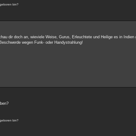
 geboren bin?
hau dir doch an, wieviele Weise, Gurus, Erleuchtete und Heilige es in Indien 
e Beschwerde wegen Funk- oder Handystrahlung!
aben?
 geboren bin?