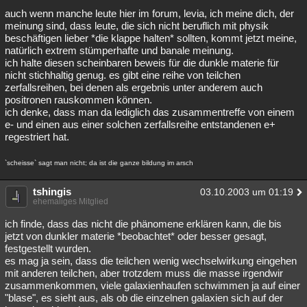
auch wenn manche leute hier im forum, levia, ich meine dich, der
Besucht
Teilgenommen
Alle
Neue
Geschlossen
meinung sind, dass leute, die sich nicht beruflich mit physik
beschäftigen lieber *die klappe halten* sollten, kommt jetzt meine,
Lesenswert
Schlüsselwörter
natürlich extrem stümperhafte und banale meinung.
ich halte diesen scheinbaren beweis für die dunkle materie für
nicht stichhaltig genug. es gibt eine reihe von teilchen
zerfallsreihen, bei denen als ergebnis unter anderem auch
positronen rauskommen können.
ich denke, dass man da lediglich das zusammentreffe von einem
e- und einen aus einer solchen zerfallsreihe entstandenen e+
regestriert hat.
`scheisse` sagt man nicht; da ist die ganze bildung im arsch
tshingis
03.10.2003 um 01:19
ehemaliges Mitglied
ich finde, dass das nicht die phänomene erklären kann, die bis
jetzt von dunkler materie *beobachtet* oder besser gesagt,
festgestellt wurden.
es mag ja sein, dass die teilchen wenig wechselwirkung eingehen
mit anderen teilchen, aber trotzdem muss die masse irgendwir
zusammenkommen, viele galaxienhaufen schwimmen ja auf einer
"blase", es sieht aus, als ob die einzelnen galaxien sich auf der