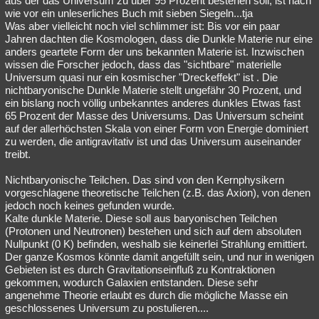
aus der das Universum zu über 95 Prozent bestehen soll, ist nach
wie vor ein unleserliches Buch mit sieben Siegeln...tja
Was aber vielleicht noch viel schlimmer ist: Bis vor ein paar
Jahren dachten die Kosmologen, dass die Dunkle Materie nur eine
anders geartete Form der uns bekannten Materie ist. Inzwischen
wissen die Forscher jedoch, dass das "sichtbare" materielle
Universum quasi nur ein kosmischer "Dreckeffekt" ist . Die
nichtbaryonische Dunkle Materie stellt ungefähr 30 Prozent, und
ein bislang noch völlig unbekanntes anderes dunkles Etwas fast
65 Prozent der Masse des Universums. Das Universum scheint
auf der allerhöchsten Skala von einer Form von Energie dominiert
zu werden, die antigravitativ ist und das Universum auseinander
treibt.
Nichtbaryonische Teilchen. Das sind von den Kernphysikern
vorgeschlagene theoretische Teilchen (z.B. das Axion), von denen
jedoch noch keines gefunden wurde.
Kalte dunkle Materie. Diese soll aus baryonischen Teilchen
(Protonen und Neutronen) bestehen und sich auf dem absoluten
Nullpunkt (0 K) befinden, weshalb sie keinerlei Strahlung emittiert.
Der ganze Kosmos könnte damit angefüllt sein, und nur in wenigen
Gebieten ist es durch Gravitationseinfluß zu Kontraktionen
gekommen, wodurch Galaxien entstanden. Diese sehr
angenehme Theorie erlaubt es durch die mögliche Masse ein
geschlossenes Universum zu postulieren....