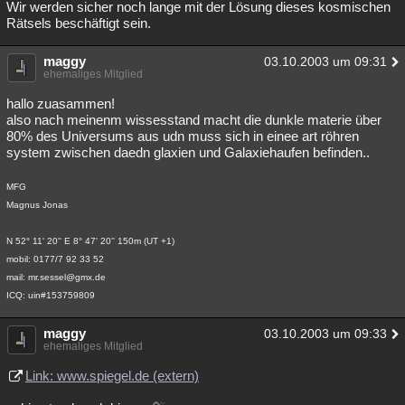
Wir werden sicher noch lange mit der Lösung dieses kosmischen
Rätsels beschäftigt sein.
maggy
03.10.2003 um 09:31
ehemaliges Mitglied
hallo zuasammen!
also nach meinenm wissesstand macht die dunkle materie über
80% des Universums aus udn muss sich in einee art röhren
system zwischen daedn glaxien und Galaxiehaufen befinden..
MFG
Magnus Jonas
N 52° 11' 20'' E 8° 47' 20'' 150m (UT +1)
mobil: 0177/7 92 33 52
mail: mr.sessel@gmx.de
ICQ: uin#153759809
maggy
03.10.2003 um 09:33
ehemaliges Mitglied
Link: www.spiegel.de (extern)