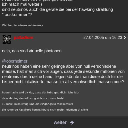
ich mach mal weiter;)
sind neutrinos auch die geräte die bei der hawking strahlung
"rauskommen"?
Glauben ist wissen im Herzen;)
palladium
27.04.2005 um 16:23
nein, das sind virtuelle photonen
@oberheimer
neutrinos haben eine sehr geringe aber von null verschiedene
masse. hält man sich vor augen, dass jede sekunde millionen von
neutronis durch deine hand fliegen könnte man diese doch für die
bisher nicht lokalisierte masse im all vernatwortlich massen oder?
heute nacht wird dir klar, dass der liebe gott dich nicht liebt
dass der tag der erlösung sich noch verschiebt
10 biere im sturzflug und die eingangstür fest im visier
die rettende kavallerie kommt heute nicht mehr | element of crime
weiter