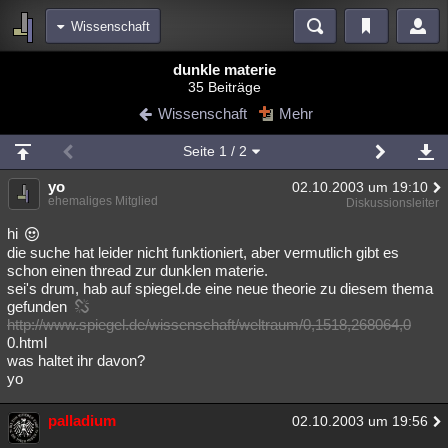
Wissenschaft
Bereiche
dunkle materie
35 Beiträge
Echtzeit
Diskussionen
Blogs
Videos
Statistiken
Wissenschaft
Mehr
Chat
Wiki
Neuigkeiten
2
Seite
1
/ 2
meine Rubriken
yo
02.10.2003 um 19:10
Menschen
Wissenschaft
Politik
Mystery
Kriminalfälle
ehemaliges Mitglied
Diskussionsleiter
Spiritualität
Verschwörungen
Technologie
Ufologie
hi
die suche hat leider nicht funktioniert, aber vermutlich gibt es
schon einen thread zur dunklen materie.
Natur
Umfragen
Unterhaltung
sei's drum, hab auf spiegel.de eine neue theorie zu diesem thema
weitere Rubriken
gefunden
http://www.spiegel.de/wissenschaft/weltraum/0,1518,268064,0
Philosophie
Träume
Orte
Esoterik
Literatur
0.html
was haltet ihr davon?
Astronomie
Helpdesk
Gruppen
Gaming
Filme
yo
Musik
Clash
Verbesserungen
Allmystery
English
palladium
02.10.2003 um 19:56
Übersichten