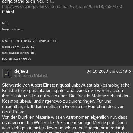
achja stand auch hier...:
http://www.spiegel.de/wissenschaft/weltraum/0,1518,258047,0
0.html
MFG
Magnus Jonas
N 52° 11' 20'' E 8° 47' 20'' 150m (UT +1)
mobil: 0177/7 92 33 52
mail: mr.sessel@gmx.de
ICQ: uin#153759809
dejavu
04.10.2003 um 00:48
ehemaliges Mitglied
Sie wurde von Albert Einstein quasi unbewusst als kosmologische
Konstante vorgeschlagen, später aber wieder verworfen. Doch
ihre Existenz ist so gut wie sicher. Die Dunkle Materie scheint den
Kosmos überall und nirgendwo zu durchdringen. Für uns
unsichtbar, stellt diese seltsame Energie die Forscher stets vor
neue Rätsel.
Von der Dunklen Materie wissen Astronomen eigentlich nur, dass
es davon in den Weiten des Alls eine irrsinnige Menge gibt. Doch
was sich genau hinter dieser unbekannten Energieform verbirgt,