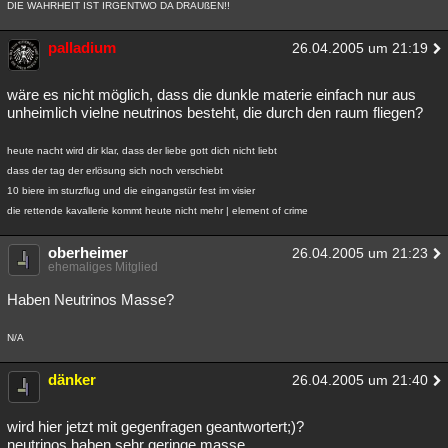
DIE WAHRHEIT IST IRGENTWO DA DRAUßEN!!
palladium
26.04.2005 um 21:19
wäre es nicht möglich, dass die dunkle materie einfach nur aus
unheimlich vielne neutrinos besteht, die durch den raum fliegen?
heute nacht wird dir klar, dass der liebe gott dich nicht liebt
dass der tag der erlösung sich noch verschiebt
10 biere im sturzflug und die eingangstür fest im visier
die rettende kavallerie kommt heute nicht mehr | element of crime
oberheimer
26.04.2005 um 21:23
ehemaliges Mitglied
Haben Neutrinos Masse?
N/A
dänker
26.04.2005 um 21:40
wird hier jetzt mit gegenfragen geantwortert;)?
neutrinos haben sehr geringe masse....