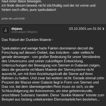
haut einer blase bewegen.
ich finde diesen beweis nicht stichhaltig und der ist vorne und
hinten noch offen, pure spekulation!
ph34r t3h cut3 0n35!
dejavu
03.10.2003 um 01:55
ehemaliges Mitglied
Das Rätsel der Dunklen Materie -
Spekulation und wenige harte Fakten dominieren derzeit die
Forschung auf diesem Gebiet, das trotzdem - oder vielleicht
gerade deswegen - von großer Bedeutung für unser Verständnis
des Universums und seiner zukünftigen Entwicklung.
Untersuchungen der Bewegung von Sternen in Galaxien zeigen,
dass die gesamte sichtbare Materie der Sternsysteme nicht
ausreicht, um mit ihrer Anziehungskraft die Sterne auf ihren
Bahnen zu halten. Und zwar bei weitem nicht: Gerade einmal zehn
Prozent der Masse einer Galaxie liegt in Form von Sternen und
Gas vor, bei dem überwiegenden Rest muss es sich, so die
Schlussfolgerung der Astronomen, um eine geheimnisvolle,
unsichtbare Substanz handeln. Diese "dunkle Materie" könnte zum
Beispiel aus bislang unbekannten Elementarteilchen bestehen...