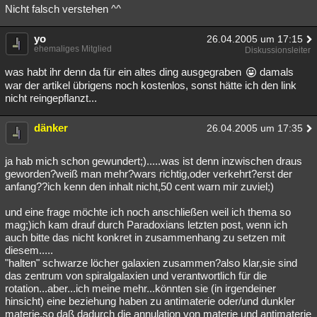
Nicht falsch verstehen ^^
yo
26.04.2005 um 17:15
ehemaliges Mitglied
Diskussionsleiter
was habt ihr denn da für ein altes ding ausgegraben
damals
war der artikel übrigens noch kostenlos, sonst hätte ich den link
nicht reingepflanzt...
dänker
26.04.2005 um 17:35
ja hab mich schon gewundert;).....was ist denn inzwischen draus
geworden?weiß man mehr?wars richtig,oder verkehrt?erst der
anfang??ich kenn den inhalt nicht,50 cent warn mir zuviel;)
und eine frage möchte ich noch anschließen weil ich thema so
mag;)ich kam drauf durch Paradoxians letzten post, wenn ich
auch bitte das nicht konkret in zusammenhang zu setzen mit
diesem.....
"halten" schwarze löcher galaxien zusammen?also klar,sie sind
das zentrum von spiralgalaxien und verantwortlich für die
rotation...aber...ich meine mehr...könnten sie (in irgendeiner
hinsicht) eine beziehung haben zu antimaterie oder/und dunkler
materie,so daß dadurch die annulation von materie und antimaterie