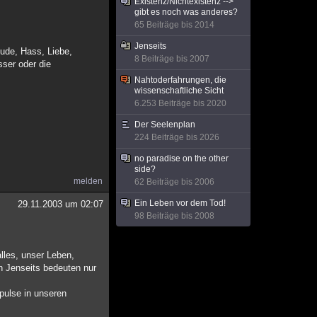
Existenz/Nichtexistenz -->
gibt es noch was anderes?
65 Beiträge bis 2014
Jenseits
eude, Hass, Liebe,
8 Beiträge bis 2007
sser oder die
Nahtoderfahrungen, die
wissenschaftliche Sicht
6.253 Beiträge bis 2020
Der Seelenplan
224 Beiträge bis 2026
no paradise on the other
side?
melden
62 Beiträge bis 2006
Ein Leben vor dem Tod!
29.11.2003 um 02:07
98 Beiträge bis 2008
lles, unser Leben,
in Jenseits bedeuten nur
mpulse in unseren