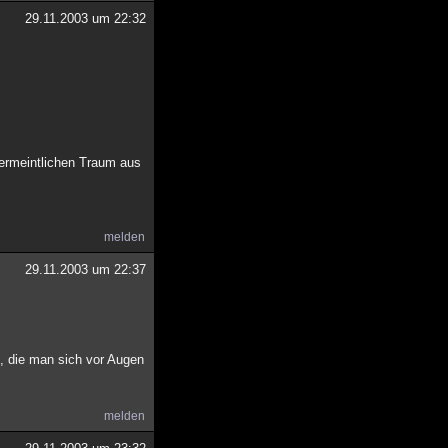
29.11.2003 um 22:32
ermeintlichen Traum aus
melden
29.11.2003 um 22:37
e, die man sich vor Augen
melden