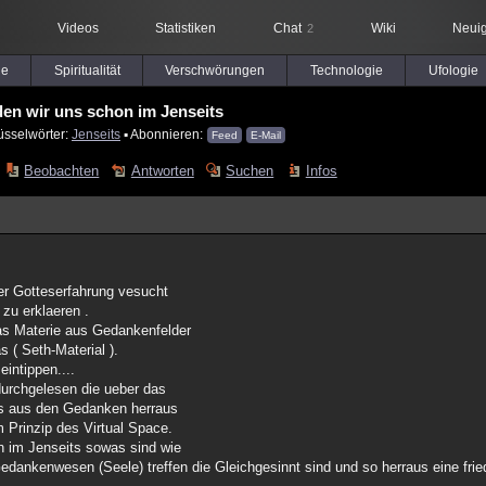
Videos
Statistiken
Chat
Wiki
Neuig
2
le
Spiritualität
Verschwörungen
Technologie
Ufologie
den wir uns schon im Jenseits
üsselwörter:
Jenseits
▪ Abonnieren:
Feed
E-Mail
Beobachten
Antworten
Suchen
Infos
ner Gotteserfahrung vesucht
 zu erklaeren .
as Materie aus Gedankenfelder
s ( Seth-Material ).
eintippen....
urchgelesen die ueber das
das aus den Gedanken herraus
m Prinzip des Virtual Space.
 im Jenseits sowas sind wie
dankenwesen (Seele) treffen die Gleichgesinnt sind und so herraus eine fried