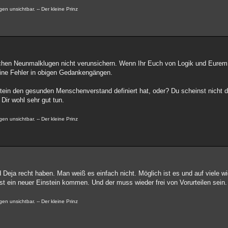
en unsichtbar. -- Der kleine Prinz
chen Neunmalklugen nicht verunsichern. Wenn Ihr Euch von Logik und Eurem He
keine Fehler in obigen Gedankengängen.
stein den gesunden Menschenverstand definiert hat, oder? Du scheinst nicht
Dir wohl sehr gut tun.
en unsichtbar. -- Der kleine Prinz
 Deja recht haben. Man weiß es einfach nicht. Möglich ist es und auf viele w
t ein neuer Einstein kommen. Und der muss wieder frei von Vorurteilen sein.
en unsichtbar. -- Der kleine Prinz