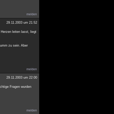
melden
29.11.2003 um 21:52
rzen leiten lasst, liegt
 dumm zu sein. Aber
melden
29.11.2003 um 22:00
ichtige Fragen wurden
melden