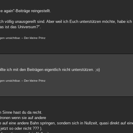
 again"-Beiträge reingestellt.
och völlig unausgereift sind. Aber weil ich Euch unterstützen möchte, habe ic
Was ist das Universum?".
en unsichtbar. -- Der kleine Prinz
te ich mit den Beiträgen eigentlich nicht unterstützen. ;o)
en unsichtbar. -- Der kleine Prinz
n Sinne hast du da recht.
tronen wenn sie auf andere
nie auf eine andere Bahn springen, sondern sich in Nullzeit, quasi direkt auf 
jetzt so oder nicht ??? ).