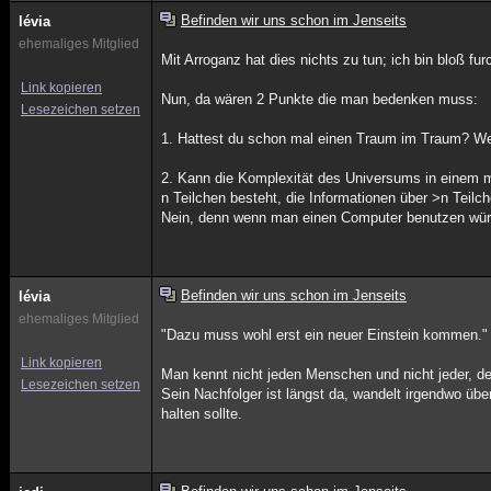
Befinden wir uns schon im Jenseits
lévia
ehemaliges Mitglied
Mit Arroganz hat dies nichts zu tun; ich bin bloß furch
Link kopieren
Nun, da wären 2 Punkte die man bedenken muss:
Lesezeichen setzen
1. Hattest du schon mal einen Traum im Traum? We
2. Kann die Komplexität des Universums in einem 
n Teilchen besteht, die Informationen über >n Teilc
Nein, denn wenn man einen Computer benutzen würd
Befinden wir uns schon im Jenseits
lévia
ehemaliges Mitglied
"Dazu muss wohl erst ein neuer Einstein kommen."
Link kopieren
Man kennt nicht jeden Menschen und nicht jeder, der
Lesezeichen setzen
Sein Nachfolger ist längst da, wandelt irgendwo übe
halten sollte.