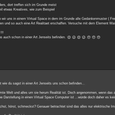
rs, dort treffen sich im Grunde meist
il etwas Kreatives, wie zum Beispiel
n wir uns in einem Virtual Space in dem im Grunde alle Gedankenmuster ( Fr
effen und so auch eine Art Realitaet erschaffen. Versuche mit dem Element Wa
!!!
 auch schon in einer Art Jenseits befinden.
ht wie du sagst in einer Art Jenseits uns schon befinden...
te Welt und alles um sie herum Realität ist. Doch angenommen, wenn das a
ine Darstellung in einen Virtual Space Computer ist ...würde doch daher es ke
iechst, hörst, schmeckst? Genauer betrachtet sind das alles nur elektrische I