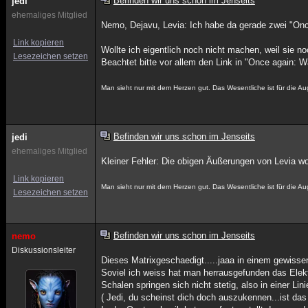
Befinden wir uns schon im Jenseits
jedi
ehemaliges Mitglied
Nemo, Dejavu, Levia: Ich habe da gerade zwei "Once
Link kopieren
Wollte ich eigentlich noch nicht machen, weil sie n
Lesezeichen setzen
Beachtet bitte vor allem den Link in "Once again: 
Man sieht nur mit dem Herzen gut. Das Wesentliche ist für die Aug
Befinden wir uns schon im Jenseits
jedi
ehemaliges Mitglied
Kleiner Fehler: Die obigen Äußerungen von Levia woll
Link kopieren
Man sieht nur mit dem Herzen gut. Das Wesentliche ist für die Aug
Lesezeichen setzen
Befinden wir uns schon im Jenseits
nemo
Diskussionsleiter
Dieses Matrixgeschaedigt.....jaaa in einem gewisse
Soviel ich weiss hat man herrausgefunden das Elek
Schalen springen sich nicht stetig, also in einer Li
( Jedi, du scheinst dich doch auszukennen...ist das 