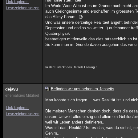
Harmonie stattfindet.
Link kopieren
Im World Wide Web ist es im Grunde auch nicht ande
Lesezeichen setzen
auch Gleichgesinnte und erschaffen im groessten Te
das Allmy-Forum.
Und was unsere derzeitige Realitaet angeht befinde
Depression und endlos so weiter...) aufeinander tr
Quatenphysik
bestaetigen mittlerweile das dies tatsaechlich so ist 
So kann man im Grunde davon ausgehen das wir uns
In der 0 steckt des Rätsels Lösung !
Befinden wir uns schon im Jenseits
dejavu
ehemaliges Mitglied
Man könnte sich fragen ....was Realität ist..und nic
Link kopieren
Die meisten Menschen denken doch, dass die gesam
Lesezeichen setzen
unsere Umwelt alles einzig und allein ein Gebilde/e
weil wir Leben anders definieren...
Was ist das, Realität? Ist es das, was du siehst, r
Gehirn...