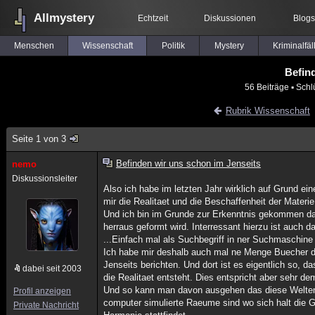
Allmystery
Echtzeit
Diskussionen
Blogs
Menschen
Wissenschaft
Politik
Mystery
Kriminalfäl
Befin
56 Beiträge
▪ Schl
Rubrik Wissenschaft
Seite 1 von 3
Befinden wir uns schon im Jenseits
nemo
Diskussionsleiter
Also ich habe im letzten Jahr wirklich auf Grund ei
mir die Realitaet und die Beschaffenheit der Materie
Und ich bin im Grunde zur Erkenntnis gekommen d
herraus geformt wird. Interressant hierzu ist auch da
...Einfach mal als Suchbegriff in ner Suchmaschine 
Ich habe mir deshalb auch mal ne Menge Buecher d
Jenseits berichten. Und dort ist es eigentlich so, 
dabei seit 2003
die Realitaet entsteht. Dies entspricht aber sehr de
Und so kann man davon ausgehen das diese Welten
Profil anzeigen
computer simulierte Raeume sind wo sich halt die Ge
Private Nachricht