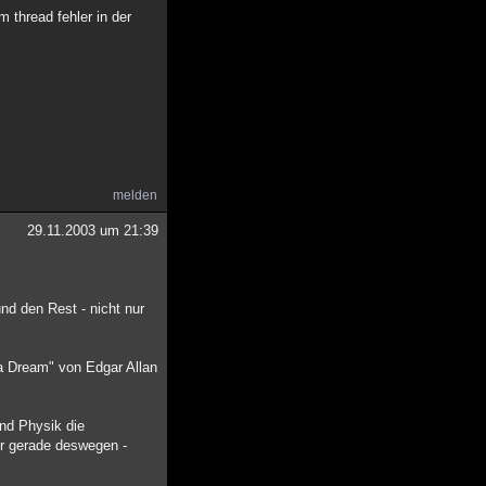
m thread fehler in der
melden
29.11.2003 um 21:39
nd den Rest - nicht nur
 a Dream" von Edgar Allan
und Physik die
er gerade deswegen -