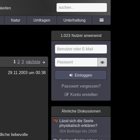
keiten
Natur
Umfragen
Unterhaltung
1
.
0
2
3
Nutzer anwesend
1
2
3
nächste
29.11.2003 um 00:38
Einloggen
Passwort vergessen?
Konto erstellen
Ähnliche Diskussionen
Lässt sich die Seele
physikalisch erklären?
304 Beiträge bis 2008
liche liebevolle