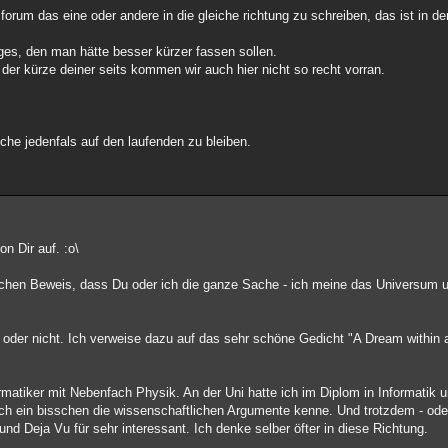
forum das eine oder andere in die gleiche richtung zu schreiben, das ist in de
ges, den man hätte besser kürzer fassen sollen.
der kürze deiner seits kommen wir auch hier nicht so recht vorran.
che jedenfals auf den laufenden zu bleiben.
on Dir auf. :o\
ichen Beweis, dass Du oder ich die ganze Sache - ich meine das Universum u
en oder nicht. Ich verweise dazu auf das sehr schöne Gedicht "A Dream within
rmatiker mit Nebenfach Physik. An der Uni hatte ich im Diplom in Informatik 
 ich ein bisschen die wissenschaftlichen Argumente kenne. Und trotzdem - od
d Deja Vu für sehr interessant. Ich denke selber öfter in diese Richtung.