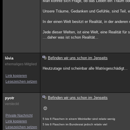
Man könnte sich Frage, ob das Leben ein Traum oder 
Unsere Träume, Gedanken und Gefühle, sind Teil, ei
In der einen Welt besitzt er Realität, in der anderen
Jede dieser Welten, ist eine Welt, eine Realität für s
....daher was ist schon Realität...
Befinden wir uns schon im Jenseits
lévia
ehemaliges Mitglied
Heutzutage sind scheinbar alle Matrixgeschädigt...
Link kopieren
Lesezeichen setzen
Befinden wir uns schon im Jenseits
pyotr
versteckt
Private Nachricht
5 bis 6 Flaschen in einem Weinkeller sind relativ wenig
Link kopieren
5 bis 6 Flaschen im Bundesrat jedoch relativ viel
Lesezeichen setzen