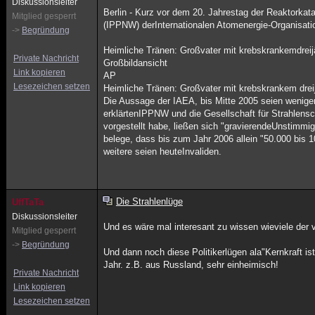
Diskussionsleiter
Berlin - Kurz vor dem 20. Jahrestag der Reaktorkata
Mitglied gesperrt
(IPPNW) derInternationalen Atomenergie-Organisatio
->
Begründung
Heimliche Tränen: Großvater mit krebskrankemdrei
Private Nachricht
Großbildansicht
Link kopieren
AP
Lesezeichen setzen
Heimliche Tränen: Großvater mit krebskrankem dre
Die Aussage der IAEA, bis Mitte 2005 seien weniger
erklärtenIPPNW und die Gesellschaft für Strahlens
vorgestellt habe, ließen sich "gravierendeUnstimm
belege, dass bis zum Jahr 2006 allein "50.000 bis 
weitere seien heuteInvaliden.
Die Strahlenlüge
UffTaTa
Diskussionsleiter
Und es wäre mal interesant zu wissen wieviele der
Mitglied gesperrt
->
Begründung
Und dann noch diese Politikerlügen ala"Kernkraft i
Jahr. z.B. aus Russland, sehr einheimisch!
Private Nachricht
Link kopieren
Lesezeichen setzen