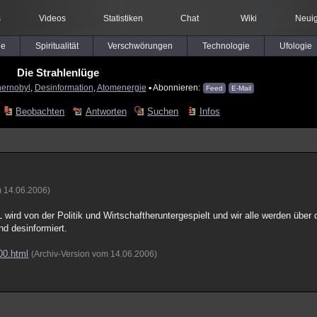
s
Videos
Statistiken
Chat
Wiki
Neuig
le
Spiritualität
Verschwörungen
Technologie
Ufologie
Die Strahlenlüge
hernobyl
,
Desinformation
,
Atomenergie
▪ Abonnieren:
Feed
E-Mail
Beobachten
Antworten
Suchen
Infos
m 14.06.2006)
d von der Politik und Wirtschaftheruntergespielt und wir alle werden über 
d desinformiert.
00.html
(Archiv-Version vom 14.06.2006)