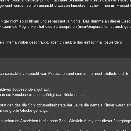
reeine "Jodmangelgegend" (ich habhatte Schilddrüsen-Krebs), ich weiß aber, 
 gewarnt wurden sollten unsnicht draussen hinsetzen, schwimmen im Freibad wa
och gar nicht so schlimm und espassiert ja nichts. Das dumme an dieser Gesc
e kaum die Möglichkeit hat dies zu überprüfen (meinGeigerzähler ist auch g
ichen Thema vorbei geschrabbt, aber ich mußte das einfachmal loswerden!
sie radioaktiv verseucht war, Pilzewaren und sind immer noch Selbstmord. In
ktives Jodbesonders gut auf.
m in die Knochenein und schädigt das Rückenmark.
stätigen das die Schilddrüsenkrebsrate der Leute die damals Kinder waren erh
an die große Glocke gehängt.
ich schon an Anzeichen fürdie hohe Zahl. Wieviele Allmyuser dieser Jahrgänge