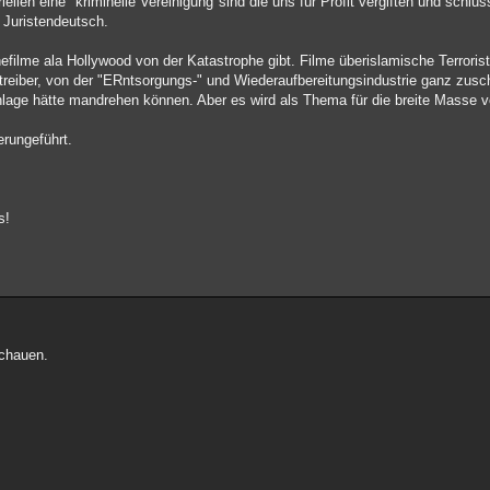
iellen eine "kriminelle Vereinigung"sind die uns für Profit vergiften und schlu
f Juristendeutsch.
filme ala Hollywood von der Katastrophe gibt. Filme überislamische Terroris
treiber, von der "ERntsorgungs-" und Wiederaufbereitungsindustrie ganz zusc
nlage hätte mandrehen können. Aber es wird als Thema für die breite Masse v
erungeführt.
s!
schauen.