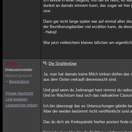
Ich wohne in einer Gegend, von der es heißt, es wä
dunkel an damals erinnern kann, das sogar wir hier
usw.
Dann gar nicht lange später war auf einmal alles d
der Bevölkerungdarüber viel erzählen kann, da dies
- Haha)!
War jetzt vielleichtein kleines bißchen am eigentl
Die Strahlenlüge
UffTaTa
Diskussionsleiter
Ja, man hat damals keine Milch trinken dürfen das 
Mitglied gesperrt
aus dem Osten verkauft dieverseucht sind.
->
Begründung
Und grad wenn du Jodmangel hast nimmst du radioa
Private Nachricht
Und im Wachstum baut sich das radioaktive Cäsiu
Link kopieren
Lesezeichen setzen
Ich bin überzeugt das es Untersuchungen gibtdie be
Aber die werden bestimmt nicht veröffentlicht iund 
Das du dich als Krebspatiebt hierher postest finde 