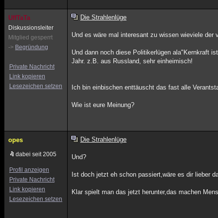
Die Strahlenlüge
UffTaTa
Diskussionsleiter
Und es wäre mal interesant zu wissen wieviele der
Mitglied gesperrt
->
Begründung
Und dann noch diese Politikerlügen ala"Kernkraft i
Jahr. z.B. aus Russland, sehr einheimisch!
Private Nachricht
Link kopieren
Lesezeichen setzen
Ich bin einbischen enttäuscht das fast alle Verants
Wie ist eure Meinung?
Die Strahlenlüge
opes
dabei seit 2005
Und?
Profil anzeigen
Ist doch jetzt eh schon passiert,wäre es dir lieber
Private Nachricht
Link kopieren
Klar spielt man das jetzt herunter,das machen Men
Lesezeichen setzen