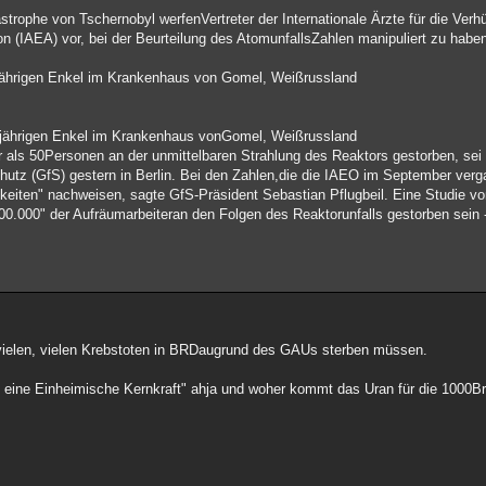
strophe von Tschernobyl werfenVertreter der Internationale Ärzte für die Ver
n (IAEA) vor, bei der Beurteilung des AtomunfallsZahlen manipuliert zu habe
jährigen Enkel im Krankenhaus von Gomel, Weißrussland
ijährigen Enkel im Krankenhaus vonGomel, Weißrussland
 als 50Personen an der unmittelbaren Strahlung des Reaktors gestorben, sei 
chutz (GfS) gestern in Berlin. Bei den Zahlen,die die IAEO im September ver
igkeiten" nachweisen, sagte GfS-Präsident Sebastian Pflugbeil. Eine Studie
100.000" der Aufräumarbeiteran den Folgen des Reaktorunfalls gestorben sein 
 vielen, vielen Krebstoten in BRDaugrund des GAUs sterben müssen.
st eine Einheimische Kernkraft" ahja und woher kommt das Uran für die 1000