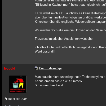
Fürmich ist es klar das die Politiker und Atomindustr
"Billigend in Kaufnehmen" heisst das, glaub ich, au
Es wundert mich z.B,. auchdas es keine Katastrophe
aber über kriminelle Atomlobyisten undKraftwerksbe
Kinoreiser über die englische Wiederaufbereitungsa
Wir werden doch alle wie die Ochsen an der Nase h
Trotzpessimistischer Aussichten wünsche
ich alles Gute und hoffentlich besiegst dudenn Kreb
Werd gesund!!
Die Strahlenlüge
leopold
Man braucht nicht unbedingt nach Tschernobyl zu 
Kennt jemand das AKW Krümmel?
Schon erschreckend .........
dabei seit 2004