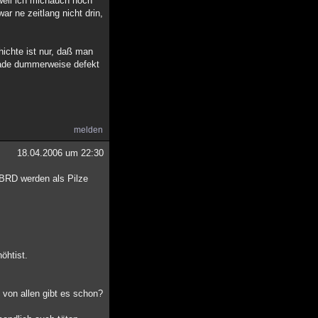
weil ich michauch noch
r ne zeitlang nicht drin,
hichte ist nur, daß man
erade dummerweise defekt
melden
18.04.2006 um 22:30
 BRD werden als Pilze
öhtist.
 von allen gibt es schon?