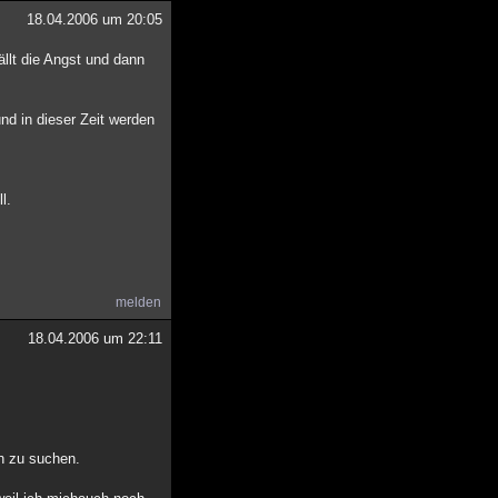
18.04.2006 um 20:05
llt die Angst und dann
nd in dieser Zeit werden
l.
melden
18.04.2006 um 22:11
en zu suchen.