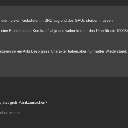
 vielen, vielen Krebstoten in BRD augrund des GAUs sterben müssen.
st eine Einheimische Kernkraft" ahja und woher kommt das Uran für die 1000
taltunen so ein Alibi Besorgniss Charakter haben,aber nur matter Wiederstand.
 da jetzt groß Panikzumachen?
schen immer.