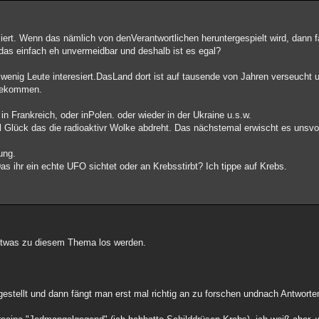
ert. Wenn das nämlich von denVerantwortlichen heruntergespielt wird, dann fä
das einfach eh unvermeidbar und deshalb ist es egal?
wenig Leute interesiert.DasLand dort ist auf tausende von Jahren verseucht u
 bekommen.
Frankreich, oder inPolen. oder wieder in der Ukraine u.s.w.
l Glück das die radioaktivr Wolke abdreht. Das nächstemal erwischt es unsvol
ung.
as ihr ein echte UFO sichtet oder an Krebsstirbt? Ich tippe auf Krebs.
u etwas zu diesem Thema los werden.
estellt und dann fängt man erst mal richtig an zu forschen undnach Antwort