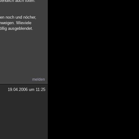
ssendlich auch töten.
ten noch und nöcher,
hweigen. Wieviele
öllig ausgeblendet.
melden
19.04.2006 um 11:25