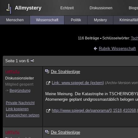
Allmystery
Echtzeit
Diskussionen
Blog
Menschen
Wissenschaft
Politik
Mystery
Kriminalfäl
116 Beiträge
▪ Schlüsselwörter:
Tsc
Rubrik Wissenschaft
Seite 1 von 6
Die Strahlenlüge
UffTaTa
Diskussionsleiter
Link: www.spiegel.de (extern)
(Archiv-Version vo
Mitglied gesperrt
->
Begründung
Meine Meinung. Die Katastrophe in TSCHERNOBYL wir
Atomenergie geplant undgrossmastäblich belogen un
Private Nachricht
Link kopieren
http://www.spiegel.de/panorama/0,1518,410268,
Lesezeichen setzen
Die Strahlenlüge
UffTaTa