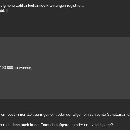
ssig hohe zahl anleukämieerkrankungen registriert.
rfall.
 100.000 einwohner,
in einem bestimmen Zeitraum gemeint,oder der allgemein schlechte Schutzman
n ab dann auch in der Form da aufgetreten oder erst viiiel später?