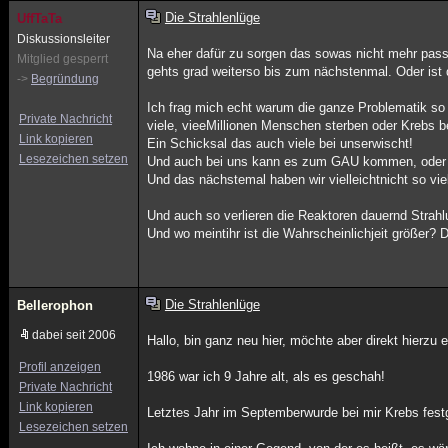
Die Strahlenlüge
UffTaTa
Diskussionsleiter
Na eher dafür zu sorgen das sowas nicht mehr passi
Mitglied gesperrt
gehts grad weiterso bis zum nächstenmal. Oder ist 
->
Begründung
Ich frag mich echt warum die ganze Problematik so 
Private Nachricht
viele, vieeMillionen Menschen sterben oder Krebs
Link kopieren
Ein Schicksal das auch viele bei unserwischt!
Lesezeichen setzen
Und auch bei uns kann es zum GAU kommen, oder in 
Und das nächstemal haben wir vielleichtnicht so vie
Und auch so verlieren die Reaktoren dauernd Strahl
Und wo meintihr ist die Wahrscheinlichjeit größer? D
Die Strahlenlüge
Bellerophon
dabei seit 2006
Hallo, bin ganz neu hier, möchte aber direkt hierz
Profil anzeigen
1986 war ich 9 Jahre alt, als es geschah!
Private Nachricht
Link kopieren
Letztes Jahr im Septemberwurde bei mir Krebs festg
Lesezeichen setzen