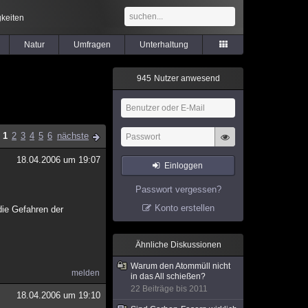
keiten
Natur
Umfragen
Unterhaltung
9
4
5
Nutzer anwesend
1
2
3
4
5
6
nächste
18.04.2006 um 19:07
Einloggen
Passwort vergessen?
Konto erstellen
die Gefahren der
Ähnliche Diskussionen
Warum den Atommüll nicht
melden
in das All schießen?
22 Beiträge bis 2011
18.04.2006 um 19:10