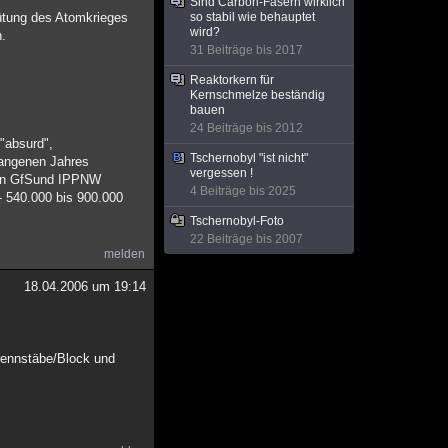
Sind Carbon-Fasern wirklich
hütung des Atomkrieges
so stabil wie behauptet
wird?
n.
31 Beiträge bis 2017
Reaktorkern für
Kernschmelze beständig
bauen
24 Beiträge bis 2012
"absurd",
Tschernobyl "ist nicht"
gangenen Jahres
vergessen !
 von GfSund IPPNW
4 Beiträge bis 2025
- 540.000 bis 900.000
Tschernobyl-Foto
22 Beiträge bis 2007
melden
18.04.2006 um 19:14
Brennstäbe/Block und