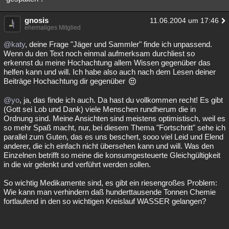
gnosis
11.06.2004 um 17:46
ehemaliges Mitglied
@katy
, deine Frage "Jäger und Sammler" finde ich unpassend.
Wenn du den Text noch einmal aufmerksam durchliest so
erkennst du meine Hochachtung allem Wissen gegenüber das
helfen kann und will. Ich habe also auch nach dem Lesen deiner
Beiträge Hochachtung dir gegenüber
@yo
, ja, das finde ich auch. Da hast du vollkommen recht! Es gibt
(Gott sei Lob und Dank) viele Menschen rundherum die in
Ordnung sind. Meine Ansichten sind meistens optimistisch, weil es
so mehr Spaß macht, nur, bei diesem Thema "Fortschritt" sehe ich
parallel zum Guten, das es uns beschert, sooo viel Leid und Elend
anderer, die ich einfach nicht übersehen kann und will. Was den
Einzelnen betrifft so meine die konsumgesteuerte Gleichgültigkeit
in die wir gelenkt und verführt werden sollen.
So wichtig Medikamente sind, es gibt ein riesengroßes Problem:
Wie kann man verhindern daß hunderttausende Tonnen Chemie
fortlaufend in den so wichtigen Kreislauf WASSER gelangen?