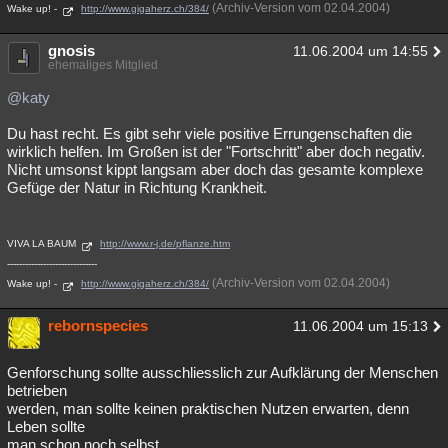
(Archiv-Version vom 02.04.2004)
Wake up! -
http://www.gigaherz.ch/384/
gnosis
11.06.2004 um 14:55
ehemaliges Mitglied
@katy
Du hast recht. Es gibt sehr viele positive Errungenschaften die
wirklich helfen. Im Großen ist der "Fortschritt" aber doch negativ.
Nicht umsonst kippt langsam aber doch das gesamte komplexe
Gefüge der Natur in Richtung Krankheit.
VIVA LA BAUM
http://www.r-j.de/pflanze.htm
------------------------------
(Archiv-Version vom 02.04.2004)
Wake up! -
http://www.gigaherz.ch/384/
rebornspecies
11.06.2004 um 15:13
Genforschung sollte ausschliesslich zur Aufklärung der Menschen
betrieben
werden, man sollte keinen praktischen Nutzen erwarten, denn
Leben sollte
man schon noch selbst.