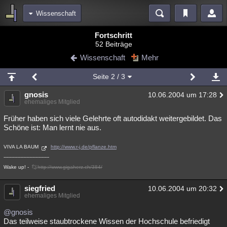
Wissenschaft
Bereiche
Fortschritt
52 Beiträge
Echtzeit
Diskussionen
Blogs
Videos
Statistiken
Wissenschaft
Mehr
Chat
Wiki
Neuigkeiten
2
Seite
2
/ 3
meine Rubriken
gnosis
10.06.2004 um 17:28
Menschen
Wissenschaft
Politik
Mystery
Kriminalfälle
ehemaliges Mitglied
Spiritualität
Verschwörungen
Technologie
Ufologie
Früher haben sich viele Gelehrte oft autodidakt weitergebildet. Das
Schöne ist: Man lernt nie aus.
Natur
Umfragen
Unterhaltung
VIVA LA BAUM
http://www.r-j.de/pflanze.htm
weitere Rubriken
------------------------------
Philosophie
Träume
Orte
Esoterik
Literatur
Wake up! -
http://www.gigaherz.ch/384/
Astronomie
Helpdesk
Gruppen
Gaming
Filme
siegfried
10.06.2004 um 20:32
ehemaliges Mitglied
Musik
Clash
Verbesserungen
Allmystery
English
@gnosis
Das teilweise staubtrockene Wissen der Hochschule befriedigt
Übersichten