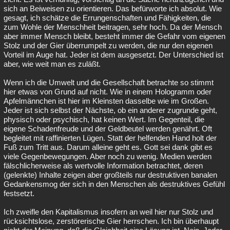
sich an Beiweisen zu orientieren. Das befürworte ich absolut. Wie
gesagt, ich schätze die Errungenschaften und Fähigkeiten, die
zum Wohle der Menschheit beitragen, sehr hoch. Da der Mensch
aber immer Mensch bleibt, besteht immer die Gefahr vom eigenen
Stolz und der Gier überrumpelt zu werden, die nur den eigenen
Vorteil im Auge hat. Jeder ist dem ausgesetzt. Der Unterschied ist
aber, wie weit man es zuläßt.
Wenn ich die Umwelt und die Gesellschaft betrachte so stimmt
hier etwas von Grund auf nicht. Wie in einem Hologramm oder
Apfelmännchen ist hier im Kleinsten dasselbe wie im Großen.
Jeder ist sich selbst der Nächste, ob ein anderer zugrunde geht,
physisch oder psychisch, hat keinen Wert. Im Gegenteil, die
eigene Schadenfreude und der Geldbeutel werden genährt. Oft
begleitet mit raffinierten Lügen. Statt der helfenden Hand holt der
Fuß zum Tritt aus. Darum alleine geht es. Gott sei dank gibt es
viele Gegenbewegungen. Aber noch zu wenig. Medien werden
fälschlicherweise als wertvolle Information betrachtet, deren
(gelenkte) Inhalte zeigen aber großteils nur destruktiven banalen
Gedankensmog der sich in den Menschen als destruktives Gefühl
festsetzt.
Ich zweifle den Kapitalismus insofern an weil hier nur Stolz und
rücksichtslose, zerstörerische Gier herrschen. Ich bin überhaupt