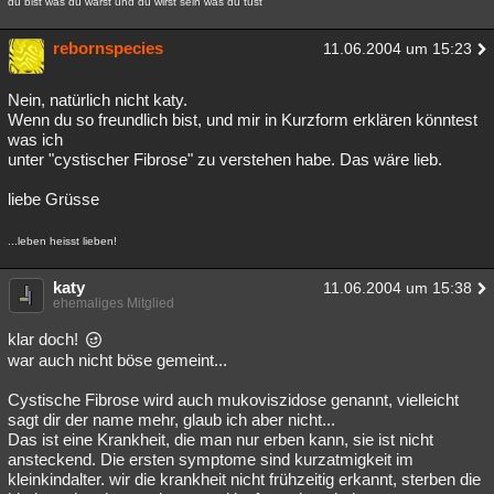
du bist was du warst und du wirst sein was du tust
rebornspecies
11.06.2004 um 15:23
Nein, natürlich nicht katy.
Wenn du so freundlich bist, und mir in Kurzform erklären könntest
was ich
unter "cystischer Fibrose" zu verstehen habe. Das wäre lieb.
liebe Grüsse
...leben heisst lieben!
katy
11.06.2004 um 15:38
ehemaliges Mitglied
klar doch!
war auch nicht böse gemeint...
Cystische Fibrose wird auch mukoviszidose genannt, vielleicht
sagt dir der name mehr, glaub ich aber nicht...
Das ist eine Krankheit, die man nur erben kann, sie ist nicht
ansteckend. Die ersten symptome sind kurzatmigkeit im
kleinkindalter. wir die krankheit nicht frühzeitig erkannt, sterben die