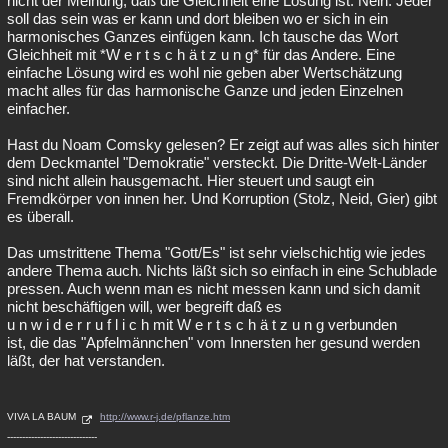
nicht der Meinung, daß die Gleichheit eine Lösung ist. Nein. Jeder
soll das sein was er kann und dort bleiben wo er sich in ein
harmonisches Ganzes einfügen kann. Ich tausche das Wort
Gleichheit mit *W e r t s c h ä t z u n g* für das Andere. Eine
einfache Lösung wird es wohl nie geben aber Wertschätzung
macht alles für das harmonische Ganze und jeden Einzelnen
einfacher.
Hast du Noam Comsky gelesen? Er zeigt auf was alles sich hinter
dem Deckmantel "Demokratie" versteckt. Die Dritte-Welt-Länder
sind nicht allein hausgemacht. Hier steuert und saugt ein
Fremdkörper von innen her. Und Korruption (Stolz, Neid, Gier) gibt
es überall.
Das umstrittene Thema "Gott/Es" ist sehr vielschichtig wie jedes
andere Thema auch. Nichts läßt sich so einfach in eine Schublade
pressen. Auch wenn man es nicht messen kann und sich damit
nicht beschäftigen will, wer begreift daß es
u n w i d e r r u f l i c h mit W e r t s c h ä t z u n g verbunden
ist, die das "Apfelmännchen" vom Innersten her gesund werden
läßt, der hat verstanden.
VIVA LA BAUM
http://www.r-j.de/pflanze.htm
------------------------------