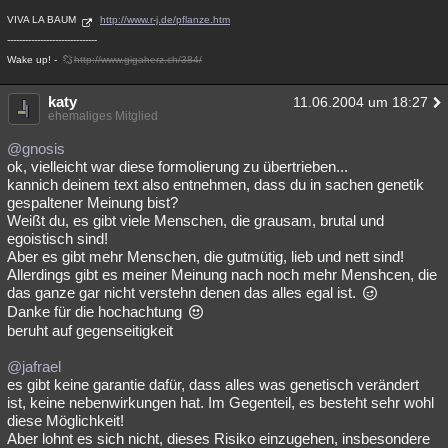
VIVA LA BAUM
http://www.r-j.de/pflanze.htm
------------------------------
Wake up! -
http://www.gigaherz.ch/384/
katy
11.06.2004 um 18:27
ehemaliges Mitglied
@gnosis
ok, vielleicht war diese formolierung zu übertrieben...
kannich deinem text also entnehmen, dass du in sachen genetik
gespaltener Meinung bist?
Weißt du, es gibt viele Menschen, die grausam, brutal und
egoistisch sind!
Aber es gibt mehr Menschen, die gutmütig, lieb und nett sind!
Allerdings gibt es meiner Meinung nach noch mehr Menshcen, die
das ganze gar nicht verstehn denen das alles egal ist.
Danke für die hochachtung
beruht auf gegenseitigkeit
@jafrael
es gibt keine garantie dafür, dass alles was genetisch verändert
ist, keine nebenwirkungen hat. Im Gegenteil, es besteht sehr wohl
diese Möglichkeit!
Aber lohnt es sich nicht, dieses Risiko einzugehen, insbesondere