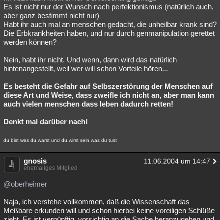
Es ist nicht nur der Wunsch nach perfektionismus (natürlich auch,
aber ganz bestimmt nicht nur)
Habt ihr auch mal an menschen gedacht, die unheilbar krank sind?
Die Erbkrankheiten haben, und nur durch genmanipulation gerettet
werden können?
Nein, habt ihr nicht. Und wenn, dann wird das natürlich
hintenangestellt, weil wer will schon Vorteile hören...
Es besteht die Gefahr auf Selbszerstörung der Menschen auf
diese Art und Weise, dass zweifle ich nicht an, aber man kann
auch vielen menschen dass leben dadurch retten!
Denkt mal darüber nach!
du bist was du warst und du wirst sein was du tust
gnosis
11.06.2004 um 14:47
ehemaliges Mitglied
@oberheimer
Naja, ich verstehe vollkommen, daß die Wissenschaft das
Meßbare erkunden will und schon hierbei keine voreiligen Schlüße
zieht. Es ist vernünftig, vorsichtig an die Sache heranzugehen und