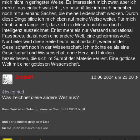
mich nicht in geringster Weise. Es interessiert mich zwar, aber ich
Besucht
Teilgenommen
Alle
Neue
Geschlossen
merke, das einfach was fehlt, so beschäftige ich mich nebenbei
noch mit allerhand Sachen, die meine Leidenschaft wecken. Durch
diese Dinge bilde ich mich eben auf meine Weise weiter. Für mich
Lesenswert
Schlüsselwörter
steht schon lange fest, das sich ein Mesch nicht nur durch
Intelligenz auszeichnet. Er ist mehr als nur Verstand und rational
Fassbares, da ist noch eine andere Welt, eine geheimnissvolle.
Nur Leiter wird diese Seite heute nicht bedacht, weder in der
Gesellschaft noch in der Wissenschaft. Ich möchte es als eine
Gesellschaft und Wissenschaft ohne Herz und Intuition
bezeichenen, die sich im Sumpf der Materie verliert. Eine gottlose
Welt mit einer gottlosen Wissenschaft.
Schdaiff
10.06.2004 um 23:00
@siegfried
Was zeichnet diese andere Welt aus?
Kein Geist ist in Ordnung, dem der Sinn für HUMOR fehlt!
und der Schnitter geigt sein Lied
für die Toten im Bauch der Erde