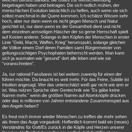
beigetragen haben und beitragen. Die sich redlich mühen, der
menschlichen Evolution tatsächlich zu helfen, auch wenn sie sich
selbst manchmal in die Quere kommen. Ich schätze Wissen sehr
hoch, aber nur dann wenn es nicht gegen Mensch und Natur
gerichtet ist, nur dann wenn es der Gesamtheit dient und nicht
dem einzelnen armseligen Häscher der so gerne Herrschaft spielt
auf Kosten anderer. Solange in den Köpfen der Menschen in erster
Linie "Geld, Macht, Waffen, Krieg" herumspukt, solange gleichen
die Völker einem Dorf deren Familien samt Bürgermeister von
geltungssüchtigen Psychophaten beherrscht werden. Man kann
sich ja ausmalen wie "gesund" dort alle leben und wie sie
"voranschreiten".
Ja, nur rational Fassbares ist bei weitem zuwenig für einen der
führen möchte. Da braucht es weit mehr. Für das Feine, Subtile ist
Intuition angesagt. Wer das unterschätzt weiß gar nicht wie arm er
ist. Was nützen Sprüche über Gentechnik wie "Es gäbe keine
Narren mehr." wenn die größten Narren auf Atomknöpfe drücken
oder das in millionen von Jahren entstandene Zusammenspiel aus
den Angeln heben?
Es freut mich immer wieder Menschen zu treffen die mehr sehen
als ihnen das Auge vorgaukelt. Hoffentlich kommt bald ein (neues)
Verständnis für Gott/Es zurück in die Köpfe und Herzen unserer