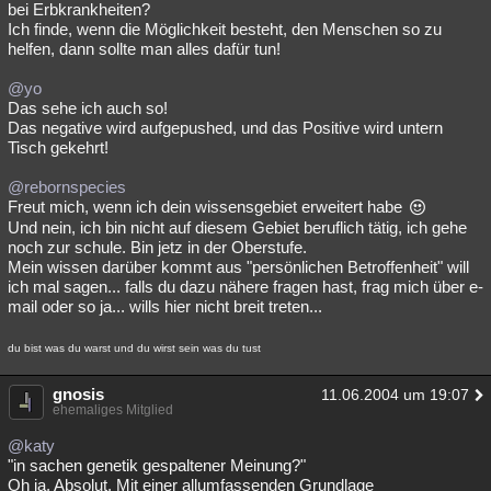
bei Erbkrankheiten?
Ich finde, wenn die Möglichkeit besteht, den Menschen so zu
helfen, dann sollte man alles dafür tun!
@yo
Das sehe ich auch so!
Das negative wird aufgepushed, und das Positive wird untern
Tisch gekehrt!
@rebornspecies
Freut mich, wenn ich dein wissensgebiet erweitert habe
Und nein, ich bin nicht auf diesem Gebiet beruflich tätig, ich gehe
noch zur schule. Bin jetz in der Oberstufe.
Mein wissen darüber kommt aus "persönlichen Betroffenheit" will
ich mal sagen... falls du dazu nähere fragen hast, frag mich über e-
mail oder so ja... wills hier nicht breit treten...
du bist was du warst und du wirst sein was du tust
gnosis
11.06.2004 um 19:07
ehemaliges Mitglied
@katy
"in sachen genetik gespaltener Meinung?"
Oh ja. Absolut. Mit einer allumfassenden Grundlage