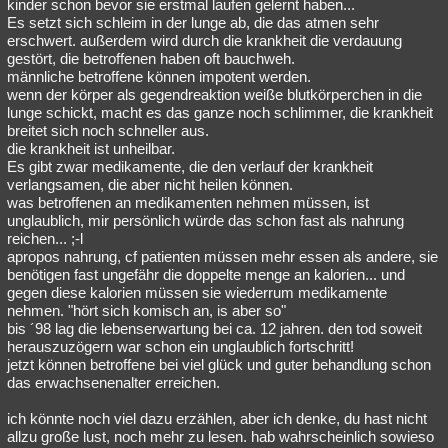
kinder schon bevor sie erstmal laufen gelernt haben...
Es setzt sich schleim in der lunge ab, die das atmen sehr
erschwert. außerdem wird durch die krankheit die verdauung
gestört, die betroffenen haben oft bauchweh.
männliche betroffene können impotent werden.
wenn der körper als gegendreaktion weiße blutkörperchen in die
lunge schickt, macht es das ganze noch schlimmer, die krankheit
breitet sich noch schneller aus.
die krankheit ist unheilbar.
Es gibt zwar medikamente, die den verlauf der krankheit
verlangsamen, die aber nicht heilen können.
was betroffenen an medikamenten nehmen müssen, ist
unglaublich, mir persönlich würde das schon fast als nahrung
reichen... ;-l
apropos nahrung, cf patienten müssen mehr essen als andere, sie
benötigen fast ungefähr die doppelte menge an kalorien... und
gegen diese kalorien müssen sie wiederrum medikamente
nehmen. "hört sich komisch an, is aber so"
bis ´98 lag die lebenserwartung bei ca. 12 jahren. den tod soweit
herauszuzögern war schon ein unglaublich fortschritt!
jetzt können betroffene bei viel glück und guter behandlung schon
das erwachsenenalter erreichen.
ich könnte noch viel dazu erzählen, aber ich denke, du hast nicht
allzu große lust, noch mehr zu lesen. hab wahrscheinlich sowieso