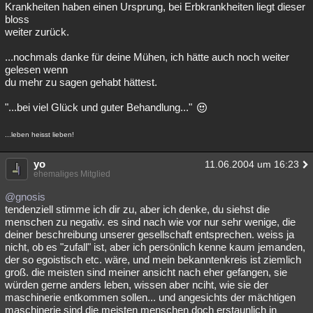
Krankheiten haben einen Ursprung, bei Erbkrankheiten liegt dieser
bloss
weiter zurück.
...nochmals danke für deine Mühen, ich hätte auch noch weiter
gelesen wenn
du mehr zu sagen gehabt hättest.
"...bei viel Glück und guter Behandlung..."
...leben heisst lieben!
yo
11.06.2004 um 16:23
ehemaliges Mitglied
@gnosis
tendenziell stimme ich dir zu, aber ich denke, du siehst die
menschen zu negativ. es sind nach wie vor nur sehr wenige, die
deiner beschreibung unserer gesellschaft entsprechen. weiss ja
nicht, ob es "zufall" ist, aber ich persönlich kenne kaum jemanden,
der so egoistisch etc. wäre, und mein bekanntenkreis ist ziemlich
groß. die meisten sind meiner ansicht nach eher gefangen, sie
würden gerne anders leben, wissen aber nciht, wie sie der
maschinerie entkommen sollen... und angesichts der mächtigen
maschinerie sind die meisten menschen doch erstaunlich in