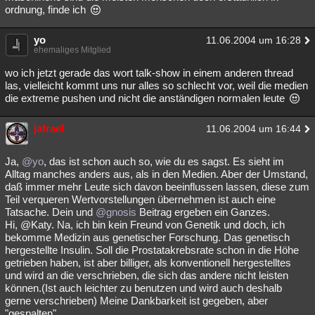
ordnung, finde ich
yo
11.06.2004 um 16:28
ehemaliges Mitglied
wo ich jetzt gerade das wort talk-show in einem anderen thread
las, vielleicht kommt uns nur alles so schlecht vor, weil die medien
die extreme pushen und nicht die anständigen normalen leute
jafrael
11.06.2004 um 16:44
Ja,
@yo
, das ist schon auch so, wie du es sagst. Es sieht im
Alltag manches anders aus, als in den Medien. Aber der Umstand,
daß immer mehr Leute sich davon beeinflussen lassen, diese zum
Teil verqueren Wertvorstellungen übernehmen ist auch eine
Tatsache. Dein und
@gnosis
Beitrag ergeben ein Ganzes.
Hi, @Katy. Na, ich bin kein Freund von Genetik und doch, ich
bekomme Medizin aus genetischer Forschung. Das genetisch
hergestellte Insulin. Soll die Prostatakrebsrate schon in die Höhe
getrieben haben, ist aber billiger, als konventionell hergestelltes
und wird an die verschrieben, die sich das andere nicht leisten
können.(Ist auch leichter zu benutzen und wird auch deshalb
gerne verschrieben) Meine Dankbarkeit ist gegeben, aber
"gespalten".