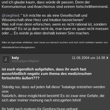
und ich glaube kaum, dass würde dir passen. Denn der
Kommunismus und Anarchismus sind extrem fortschritthemmend.
@siegfried
: " Ich möchte es als eine Gesellschaft und
Wissenschaft ohne Herz und Intuition bezeichenen"
Was soll man denn erforschen, wenn es nicht rational ist, sondern
irrational? Es ist ja dann nicht da, man kann es quasi nicht messen
oder ... Es würde ja eben deshalb keinen Sinn machen.
Alles ist irgendwie erklärbar, man muss nur danach suchen und sich nicht verleiten lassen von
mittelalterlichem Aberglauben.
katy
11.06.2004 um 14:38
ehemaliges Mitglied
ist euch eigendlich aufgefallen, dass ihr euch fast
ausschließlich negativ zum thema des medizinschen
fortschritts äußert???
Ständig nur, dass auf jeden fall diese "kataloge entstehen werden
usw.
Natürlich, diese möglichkeit besteht! Es ist zwar eine Gefahr, die
sich aber meiner meinung nach einzugehen lohnt!
Ihr habt nach motiven für Genforschung gefragt: