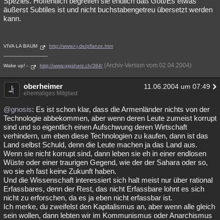
Spezies. Hoffentlich begreifen sie endlich daß Gott/Es etwas
äußerst Subtiles ist und nicht buchstabengetreu übersetzt werden
kann.
VIVA LA BAUM
http://www.r-j.de/pflanze.htm
------------------------------
(Archiv-Version vom 02.04.2004)
Wake up! -
http://www.gigaherz.ch/384/
oberheimer
11.06.2004 um 07:49
ehemaliges Mitglied
@gnosis
: Es ist schon klar, dass die Armenländer nichts von der
Technologie abbekommen, aber wenn deren Leute zumeist korrupt
sind und so eigentlich einen Aufschwung deren Wirtschaft
verhindern, um eben diese Technologien zu kaufen, dann ist das
Land selbst Schuld, denn die Leute machen ja das Land aus.
Wenn sie nicht korrupt sind, dann leben sie eh in einer endlosen
Wüste oder einer traurigen Gegend, wie der der Sahara oder so,
wo sie eh fast keine Zukunft haben.
Und die Wissenschaft interessiert sich halt meist nur über rational
Erfassbares, denn der Rest, das nicht Erfassbare lohnt es sich
nicht zu erforschen, da es ja eben nicht erfassbar ist.
Ich merke, du zweifelst den Kapitalismus an, aber wenn alle gleich
sein wollen, dann lebten wir im Kommunismus oder Anarchismus