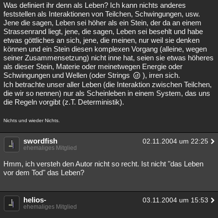
Was definiert ihr denn als Leben? Ich kann nichts anderes
feststellen als Interaktionen von Teilchen, Schwingungen, usw.
Jene die sagen, Leben sei höher als ein Stein, der da an einem
Strassenrand liegt, jene, die sagen, Leben sei besehlt und habe
etwas göttliches an sich, jene, die meinen, nur weil sie denken
können und ein Stein diesen komplexen Vorgang (alleine, wegen
seiner Zusammensetzung) nicht inne hat, seien sie etwas höheres
als dieser Stein, Materie oder meinetwegen Energie oder
Schwingungen und Wellen (oder Strings
), irren sich.
Ich betrachte unser aller Leben (die Interaktion zwischen Teilchen,
die wir so nennen) nur als Scheinleben in einem System, das uns
die Regeln vorgibt (z.T. Deterministik).
Nichts und wieder Nichts.
swordfish
02.11.2004 um 22:25
ehemaliges Mitglied
Hmm, ich versteh den Autor nicht so recht. Ist nicht "das Leben
vor dem Tod" das Leben?
helios-
03.11.2004 um 15:53
ehemaliges Mitglied