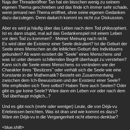
Naja der Threaderöffner Tan hat ein bisschen wenig zu seinem
Besucht
Teilgenommen
Alle
Neue
Geschlossen
eigenen Thema geschrieben und das finde ich immer sehr schade,
wenn jemand nen Thema eröffnet, ohne seine eigenen Gedanken
dazu darzulegen. Denn dadurch kommt es nicht zur Diskussion.
Lesenswert
Schlüsselwörter
Aber es wird ja häufig über das Leben nach dem Tod philosophiert.
Ist es dann stupid, mal auf das Gedankenspiel mit einem Leben
vor dem Tod zu kommen? - Meiner Meinung nach nicht.
Es wird über die Existenz einer Seele diskutiert? Ist die Geburt der
Seele eines Menschen an die leiblichen Geburt des Individuums
gebunden? Ab wann existiert die "Seele" eines Menschens und
was ist unter diesem schillernden Begriff überhaupt zu verstehen?
Kann sich die Seele eines Menschens so verändern wie der
Charakter ihres "Besitzers" oder verhält sich die Seele wie eine
Konstante in der Mathematik? Besteht ein Zusammenhang
zwischen dem Ich-Bewusstsein und der Existenz einer Seele?
Wie empfinden sich Tiere selbst? Haben Tiere auch Seelen? Oder
gibt es gar keine Seele? Wäre dann ein Leben vor oder nach dem
Tod überhaupt möglich...?
Und es gibt noch (mehr oder weniger) Leute, die von Déjà-vu
Erlebnissen berichten. Was ist dran und wie kommt es dazu?
Wäre ein Déjà-vu in die Vergangenheit nicht ebenso denkbar?
<blue.shift>