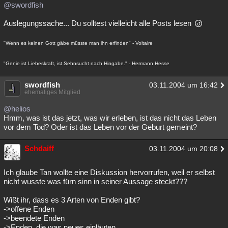
@swordfish
Auslegungssache... Du solltest vielleicht alle Posts lesen
"Wenn es keinen Gott gäbe müsste man ihn erfinden" - Voltaire
"Genie ist Liebeskraft, ist Sehnsucht nach Hingabe." - Hermann Hesse
swordfish
03.11.2004 um 16:42
ehemaliges Mitglied
@helios
Hmm, was ist das jetzt, was wir erleben, ist das nicht das Leben
vor dem Tod? Oder ist das Leben vor der Geburt gemeint?
Schdaiff
03.11.2004 um 20:08
Ich glaube Tan wollte eine Diskussion hervorrufen, weil er selbst
nicht wusste was fürn sinn in seiner Aussage steckt???
Wißt ihr, dass es 3 Arten von Enden gibt?
->offene Enden
->beendete Enden
->Enden, die was neues einläuten