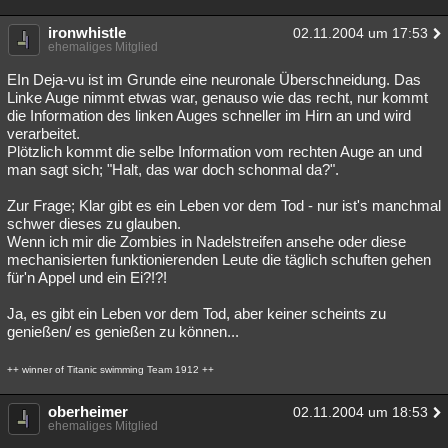
ironwhistle
02.11.2004 um 17:53
ehemaliges Mitglied
EIn Deja-vu ist im Grunde eine neuronale Überschneidung. Das
Linke Auge nimmt etwas war, genauso wie das recht, nur kommt
die Information des linken Auges schneller im Hirn an und wird
verarbeitet.
Plötzlich kommt die selbe Information vom rechten Auge an und
man sagt sich; "Halt, das war doch schonmal da?".
Zur Frage; Klar gibt es ein Leben vor dem Tod - nur ist's manchmal
schwer dieses zu glauben.
Wenn ich mir die Zombies in Nadelstreifen ansehe oder diese
mechanisierten funktionierenden Leute die täglich schuften gehen
für'n Appel und ein Ei?!?!
Ja, es gibt ein Leben vor dem Tod, aber keiner scheints zu
genießen/ es genießen zu können...
++ winner of Titanic swimming Team 1912 ++
oberheimer
02.11.2004 um 18:53
ehemaliges Mitglied