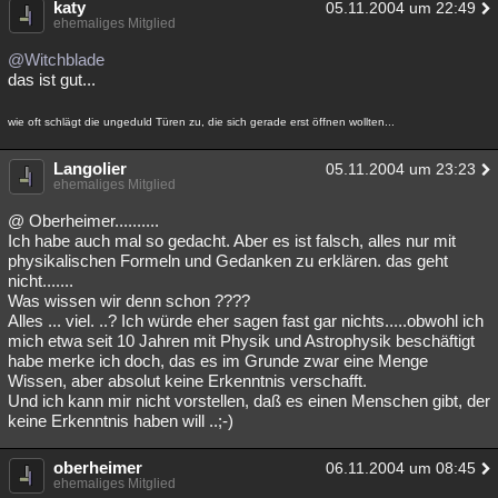
katy
05.11.2004 um 22:49
ehemaliges Mitglied
@Witchblade
das ist gut...
wie oft schlägt die ungeduld Türen zu, die sich gerade erst öffnen wollten...
Langolier
05.11.2004 um 23:23
ehemaliges Mitglied
@ Oberheimer..........
Ich habe auch mal so gedacht. Aber es ist falsch, alles nur mit
physikalischen Formeln und Gedanken zu erklären. das geht
nicht.......
Was wissen wir denn schon ????
Alles ... viel. ..? Ich würde eher sagen fast gar nichts.....obwohl ich
mich etwa seit 10 Jahren mit Physik und Astrophysik beschäftigt
habe merke ich doch, das es im Grunde zwar eine Menge
Wissen, aber absolut keine Erkenntnis verschafft.
Und ich kann mir nicht vorstellen, daß es einen Menschen gibt, der
keine Erkenntnis haben will ..;-)
oberheimer
06.11.2004 um 08:45
ehemaliges Mitglied