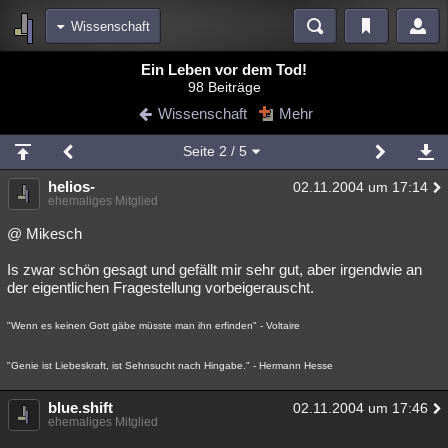
Wissenschaft
Bereiche
Ein Leben vor dem Tod!
98 Beiträge
Echtzeit
Diskussionen
Blogs
Videos
Statistiken
Wissenschaft
Mehr
Chat
Wiki
Neuigkeiten
Seite
2
/ 5
meine Rubriken
helios-
02.11.2004 um 17:14
Menschen
Wissenschaft
Politik
Mystery
Kriminalfälle
ehemaliges Mitglied
Spiritualität
Verschwörungen
Technologie
Ufologie
@ Mikesch
Is zwar schön gesagt und gefällt mir sehr gut, aber irgendwie an
Natur
Umfragen
Unterhaltung
der eigentlichen Fragestellung vorbeigerauscht.
weitere Rubriken
"Wenn es keinen Gott gäbe müsste man ihn erfinden" - Voltaire
Philosophie
Träume
Orte
Esoterik
Literatur
"Genie ist Liebeskraft, ist Sehnsucht nach Hingabe." - Hermann Hesse
Astronomie
Helpdesk
Gruppen
Gaming
Filme
blue.shift
Musik
Clash
Verbesserungen
Allmystery
02.11.2004 um 17:46
English
ehemaliges Mitglied
Übersichten