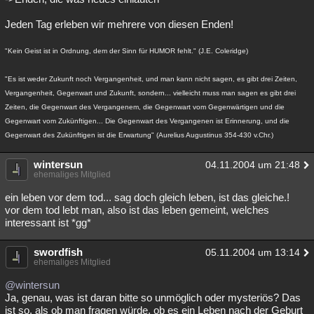
Jeden Tag erleben wir mehrere von diesen Enden!
"Kein Geist ist in Ordnung, dem der Sinn für HUMOR fehlt." (J.E. Coleridge)
"Es ist weder Zukunft noch Vergangenheit, und man kann nicht sagen, es gibt drei Zeiten,
Vergangenheit, Gegenwart und Zukunft, sondern... vielleicht muss man sagen es gibt drei
Zeiten, die Gegenwart des Vergangenem, die Gegenwart vom Gegenwärtigen und die
Gegenwart vom Zukünftigen... Die Gegenwart des Vergangenen ist Erinnerung, und die
Gegenwart des Zukünftigen ist die Erwartung" (Aurelius Augustinus 354-430 v.Chr.)
wintersun
04.11.2004 um 21:48
ehemaliges Mitglied
ein leben vor dem tod... sag doch gleich leben, ist das gleiche.!
vor dem tod lebt man, also ist das leben gemeint, welches
interessant ist *gg*
swordfish
05.11.2004 um 13:14
ehemaliges Mitglied
@wintersun
Ja, genau, was ist daran bitte so unmöglich oder mysteriös? Das
ist so, als ob man fragen würde, ob es ein Leben nach der Geburt