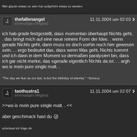
Wer glaubt etwas zu sein hat aufgehört etwas zu werden
thefallenangel
11.11.2004 um 02:03
ehemaliges Mitglied
ich hab grade festgestellt, dass momentan überhaupt Nichts geht.
. das bringt mich auf eine neue reinere Form der Idee. . wenn
gerade Nichts geht, dann muss es doch vorhin noch hier gewesen
sein. . . ergo bedeutet das, dass wenn Was geht, Nichts kommt
und ich dann in dem Moment so dermaßen paralysiert bin, dass
ich gar nicht merke, das sgerade eigentlich Nichts da ist. . . argh
wo is mein pure single malt. .
"The day we fear as our last, is but the birthday of eternity." ~Seneca
taothustra1
11.11.2004 um 02:07
ehemaliges Mitglied
>>wo is mein pure single malt. . <<
aber geschmack hast du
schicksal ich folge dir