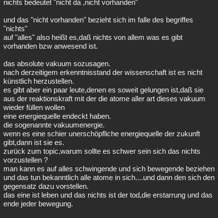
nichts bedeutet "nicht da ,nicht vorhanden"
Besucht
Teilgenommen
Alle
Neue
Geschlossen
und das "nicht vorhanden" bezieht sich im falle des begriffes
"nichts"
Lesenswert
Schlüsselwörter
auf "alles" also heißt es,daß nichts von allem was es gibt
vorhanden bzw anwesend ist.
das absolute vakuum sozusagen.
nach derzeitigem erkenntnisstand der wissenschaft ist es nicht
künstlich herzustellen.
es gibt aber ein paar leute,denen es soweit gelungen ist,daß sie
aus der reaktionskraft mit der die atome aller art dieses vakuum
wieder füllen wollen
eine energiequelle endeckt haben.
die sogenannte vakuumenergie.
wenn es eine schier unerschöpfliche energiequelle der zukunft
gibt,dann ist sie es.
zurück zum topic,warum sollte es schwer sein sich das nichts
vorzustellen ?
man kann es auf alles schwingende und sich bewegende beziehen
und das tun bekanntlich alle atome in sich....und dann den sich den
gegensatz dazu vorstellen.
das eine ist leben und das nichts ist der tod,die erstarrung und das
ende jeder bewegung.