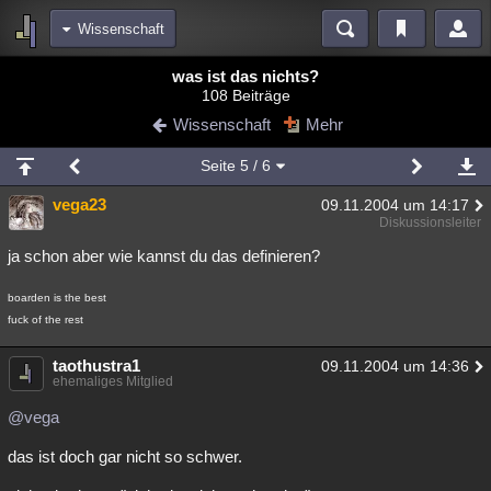
Wissenschaft
Bereiche
was ist das nichts?
108 Beiträge
Echtzeit
Diskussionen
Blogs
Videos
Statistiken
Wissenschaft
Mehr
Chat
Wiki
Neuigkeiten
Seite
5
/ 6
meine Rubriken
vega23
09.11.2004 um 14:17
Menschen
Wissenschaft
Politik
Mystery
Kriminalfälle
Diskussionsleiter
Spiritualität
Verschwörungen
Technologie
Ufologie
ja schon aber wie kannst du das definieren?
Natur
Umfragen
Unterhaltung
boarden is the best
fuck of the rest
weitere Rubriken
Philosophie
Träume
Orte
Esoterik
Literatur
taothustra1
09.11.2004 um 14:36
ehemaliges Mitglied
Astronomie
Helpdesk
Gruppen
Gaming
Filme
@vega
Musik
Clash
Verbesserungen
Allmystery
English
das ist doch gar nicht so schwer.
Übersichten