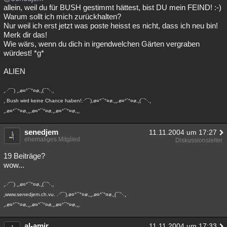
allein, weil du für BUSH gestimmt hättest, bist DU mein FEIND! :-)
Warum sollt ich mich zurückhalten?
Nur weil ich erst jetzt was poste heisst es nicht, dass ich neu bin!
Merk dir das!
Wie wärs, wenn du dich in irgendwelchen Gärten vergraben
würdest! *g*
ALIEN
¸.·'´¯) ¸,ø¤°``°¤ø,¸(¯`'·.¸
¸ Bush wird keine Chance haben!.·'´¯),ø¤°``°¤ø,¸¸,ø¤°`°¤ø,¸(¯`'·.¸
¸,ø¤°``°¤ø,¸¸,ø¤°``°¤ø,¸,ø¤°``°¤ø,¸¸
senedjem
11.11.2004 um 17:27
ehemaliges Mitglied
Diskussionsleiter
19 Beiträge?
wow...
¸.·'´¯) ¸,ø¤°``°¤ø,¸(¯`'·.¸
¸www.senedjem.ch.vu. .·'´¯),ø¤°``°¤ø,¸¸,ø¤°`°¤ø,¸(¯`'·.¸
¸,ø¤°``°¤ø,¸¸,ø¤°``°¤ø,¸,ø¤°``°¤ø,¸¸
al-amir
11.11.2004 um 17:33