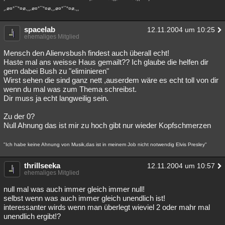
¸,ø¤°``°¤ø,¸¸,ø¤°``°¤ø,¸,ø¤°``°¤ø,¸¸
spacelab
12.11.2004 um 10:25
ehemaliges Mitglied
Mensch den Alienvsbush findest auch überall echt!
Haste mal ans weisse Haus gemailt?? Ich glaube die helfen dir
gern dabei Bush zu "eliminieren"
Wirst sehen die sind ganz nett ,auserdem wäre es echt toll von dir
wenn du mal was zum Thema schreibst.
Dir muss ja echt langweilig sein.
Zu der 0?
Null Ahnung das ist mir zu hoch gibt nur wieder Kopfschmerzen
"Ich habe keine Ahnung von Musik,das ist in meinem Job nicht notwendig Elvis Presley"
thrillseeka
12.11.2004 um 10:57
ehemaliges Mitglied
null mal was auch immer gleich immer null!
selbst wenn was auch immer gleich unendlich ist!
interessanter wirds wenn man überlegt wieviel 2 oder mahr mal
unendlich ergibt!?