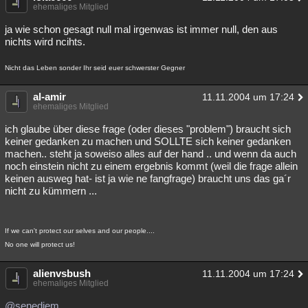
ehemaliges Mitglied
Besucht
Teilgenommen
Alle
Neue
Geschlossen
ja wie schon gesagt null mal irgenwas ist immer null, den aus
nichts wird ncihts.
Lesenswert
Schlüsselwörter
Nicht das Leben sonder Ihr seid euer schwerster Gegner
al-amir
11.11.2004 um 17:24
ehemaliges Mitglied
ich glaube über diese frage (oder dieses "problem") braucht sich
keiner gedanken zu machen und SOLLTE sich keiner gedanken
machen.. steht ja soweiso alles auf der hand .. und wenn da auch
noch einstein nicht zu einem ergebnis kommt (weil die frage allein
keinen ausweg hat- ist ja wie ne fangfrage) braucht uns das ga´r
nicht zu kümmern ...
If we can't protect our selves and our people....
No one will protect us!
alienvsbush
11.11.2004 um 17:24
ehemaliges Mitglied
@senedjem