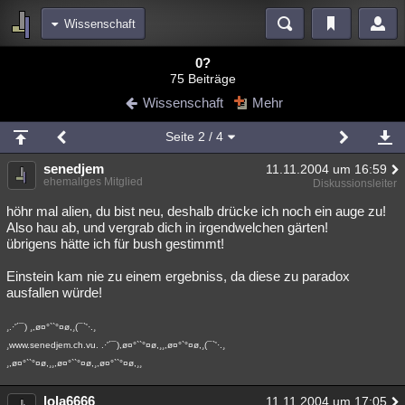
Wissenschaft
Bereiche
0?
75 Beiträge
Echtzeit
Diskussionen
Blogs
Videos
Statistiken
Wissenschaft
Mehr
Chat
Wiki
Neuigkeiten
2
Seite
2
/ 4
meine Rubriken
senedjem
11.11.2004 um 16:59
Menschen
Wissenschaft
Politik
Mystery
Kriminalfälle
ehemaliges Mitglied
Diskussionsleiter
Spiritualität
Verschwörungen
Technologie
Ufologie
höhr mal alien, du bist neu, deshalb drücke ich noch ein auge zu!
Also hau ab, und vergrab dich in irgendwelchen gärten!
übrigens hätte ich für bush gestimmt!
Natur
Umfragen
Unterhaltung
weitere Rubriken
Einstein kam nie zu einem ergebniss, da diese zu paradox
ausfallen würde!
Philosophie
Träume
Orte
Esoterik
Literatur
¸.·'´¯) ¸,ø¤°``°¤ø,¸(¯`'·.¸
Astronomie
Helpdesk
Gruppen
Gaming
Filme
¸www.senedjem.ch.vu. .·'´¯),ø¤°``°¤ø,¸¸,ø¤°`°¤ø,¸(¯`'·.¸
¸,ø¤°``°¤ø,¸¸,ø¤°``°¤ø,¸,ø¤°``°¤ø,¸¸
Musik
Clash
Verbesserungen
Allmystery
English
Übersichten
lola6666
11.11.2004 um 17:05