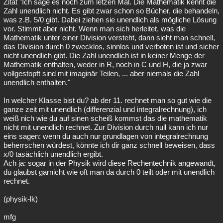
Zitat "Ich sage es noch zum letzen Mal. Die Mathematik kennt die
Zahl unendlich nicht. Es gibt zwar schon so Bücher, die behandeln,
was z.B. 5/0 gibt. Dabei ziehen sie unendlich als mögliche Lösung
vor. Stimmt aber nicht. Wenn man sich herleitet, was die
Mathematik unter einer Division versteht, dann sieht man schnell,
das Division durch 0 zwecklos, sinnlos und verboten ist und sicher
nicht unendlich gibt. Die Zahl unendlich ist in keiner Menge der
Mathematik enthalten, weder in R, noch in C und H, die ja zwar
vollgestopft sind mit imaginär Teilen, ... aber niemals die Zahl
unendlich enthalten."
In welcher Klasse bist du? ab der 11. rechnet man so gut wie die
ganze zeit mit unendlich (differenzial und integralrechnung), ich
weiß nich wie du auf sinen scheiß kommst das die mathematik
nicht mit unendlich rechnet. Zur Division durch null kann ich nur
eins sagen: wenn du auch nur grundlagen von integralrechnung
beherrschen würdest, könnte ich dir ganz schnell beweisen, dass
x/0 tasächlich unendlich ergibt.
Ach ja: sogar in der Physik wird diese Rechentechnik angewandt,
du glaubst garnicht wie oft man da durch 0 teilt oder mit unendlich
rechnet.
(physik-lk)
mfg