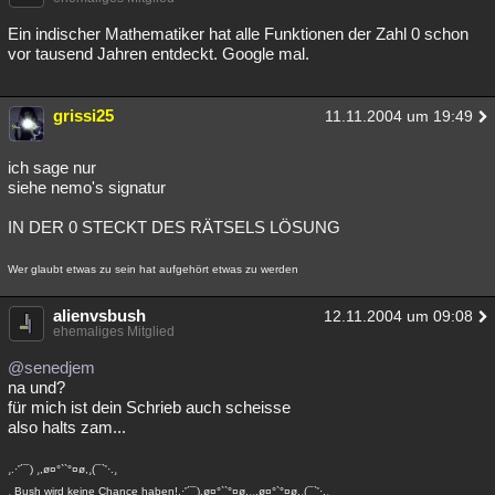
Ein indischer Mathematiker hat alle Funktionen der Zahl 0 schon
vor tausend Jahren entdeckt. Google mal.
grissi25
11.11.2004 um 19:49
ich sage nur
siehe nemo's signatur
IN DER 0 STECKT DES RÄTSELS LÖSUNG
Wer glaubt etwas zu sein hat aufgehört etwas zu werden
alienvsbush
12.11.2004 um 09:08
ehemaliges Mitglied
@senedjem
na und?
für mich ist dein Schrieb auch scheisse
also halts zam...
¸.·'´¯) ¸,ø¤°``°¤ø,¸(¯`'·.¸
¸ Bush wird keine Chance haben!.·'´¯),ø¤°``°¤ø,¸¸,ø¤°`°¤ø,¸(¯`'·.¸