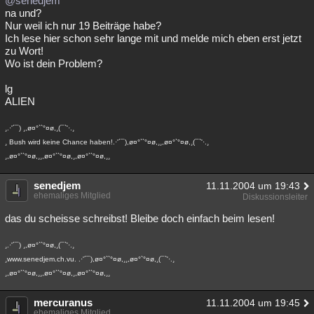
@senedjem
na und?
Nur weil ich nur 19 Beiträge habe?
Ich lese hier schon sehr lange mit und melde mich eben erst jetzt
zu Wort!
Wo ist dein Problem?
lg
ALIEN
¸.·'´¯) ¸,ø¤°``°¤ø,¸(¯`'·.¸
¸ Bush wird keine Chance haben!.·'´¯),ø¤°``°¤ø,¸¸,ø¤°`°¤ø,¸(¯`'·.¸
¸,ø¤°``°¤ø,¸¸,ø¤°``°¤ø,¸,ø¤°``°¤ø,¸¸
senedjem
11.11.2004 um 19:43
ehemaliges Mitglied
Diskussionsleiter
das du scheisse schreibst! Bleibe doch einfach beim lesen!
¸.·'´¯) ¸,ø¤°``°¤ø,¸(¯`'·.¸
¸www.senedjem.ch.vu. .·'´¯),ø¤°``°¤ø,¸¸,ø¤°`°¤ø,¸(¯`'·.¸
¸,ø¤°``°¤ø,¸¸,ø¤°``°¤ø,¸,ø¤°``°¤ø,¸¸
mercuranus
11.11.2004 um 19:45
ehemaliges Mitglied