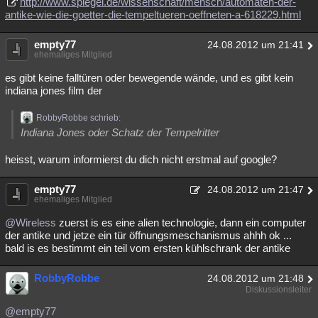
http://www.spiegel.de/wissenschaft/mensch/automaten-der-
antike-wie-die-goetter-die-tempeltueren-oeffneten-a-618229.html
empty77
24.08.2012 um 21:41
ehemaliges Mitglied
es gibt keine falltüren oder bewegende wände, und es gibt kein
indiana jones film der
RobbyRobbe schrieb:
Indiana Jones oder Schatz der Tempelritter
heisst, warum informierst du dich nicht erstmal auf google?
empty77
24.08.2012 um 21:47
ehemaliges Mitglied
@Wireless
zuerst is es eine alien technologie, dann ein computer
der antike und jetze ein tür öffnungsmeschanismus ahhh ok ...
bald is es bestimmt ein teil vom ersten kühlschrank der antike
RobbyRobbe
24.08.2012 um 21:48
Diskussionsleiter
@empty77