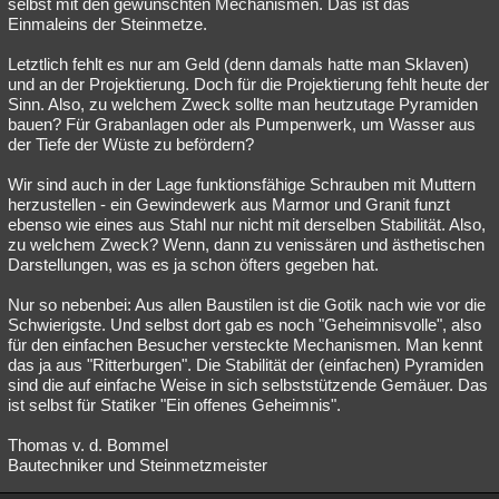
selbst mit den gewünschten Mechanismen. Das ist das
Einmaleins der Steinmetze.
Letztlich fehlt es nur am Geld (denn damals hatte man Sklaven)
und an der Projektierung. Doch für die Projektierung fehlt heute der
Sinn. Also, zu welchem Zweck sollte man heutzutage Pyramiden
bauen? Für Grabanlagen oder als Pumpenwerk, um Wasser aus
der Tiefe der Wüste zu befördern?
Wir sind auch in der Lage funktionsfähige Schrauben mit Muttern
herzustellen - ein Gewindewerk aus Marmor und Granit funzt
ebenso wie eines aus Stahl nur nicht mit derselben Stabilität. Also,
zu welchem Zweck? Wenn, dann zu venissären und ästhetischen
Darstellungen, was es ja schon öfters gegeben hat.
Nur so nebenbei: Aus allen Baustilen ist die Gotik nach wie vor die
Schwierigste. Und selbst dort gab es noch "Geheimnisvolle", also
für den einfachen Besucher versteckte Mechanismen. Man kennt
das ja aus "Ritterburgen". Die Stabilität der (einfachen) Pyramiden
sind die auf einfache Weise in sich selbststützende Gemäuer. Das
ist selbst für Statiker "Ein offenes Geheimnis".
Thomas v. d. Bommel
Bautechniker und Steinmetzmeister