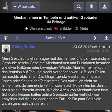
Wissenschaft
Bereiche
Mechanismen in Tempeln und antiken Gebäuden
44 Beiträge
Echtzeit
Diskussionen
Blogs
Videos
Statistiken
Wissenschaft
5 Bilder
Mehr
Chat
Wiki
Neuigkeiten
2
Seite
1
/ 3
meine Rubriken
RobbyRobbe
24.08.2012 um 11:01
Menschen
Wissenschaft
Politik
Mystery
Kriminalfälle
Diskussionsleiter
Spiritualität
Verschwörungen
Technologie
Ufologie
Mein Geschichtslehrer sagte mal das Tempel und Jahrtausendalte
Gebäude bereits Geheime Mechansimen und Funktionen besaßen
wie etwa Falltüren oder bewegbare Wände. Aber er meinte auch
Natur
Umfragen
Unterhaltung
das reaktion auf Tag und Nacht vorhanden war - z.B. das Fallen
weitere Rubriken
nur nachts aktiv sind. Das klingt irgendwie sehr nach Indiana
Jones oder Schatz der Tempelritter. Das wollte ich nicht so
Philosophie
Träume
Orte
Esoterik
Literatur
hinnehmen, da meinen Erkenntnissen nach Fotozellen bis dahin
noch nicht erforscht waren. Welche Arten von Mechanismen bzw.
Astronomie
Helpdesk
Gruppen
Gaming
Filme
Schutzfunktionen hatten antike Gebäude außer vielleicht ein
Labyrinth und die eine oder andere Falltür? Ein paar Beispiele
Musik
Clash
Verbesserungen
Allmystery
English
wären ganz aufschlussreich
Übersichten