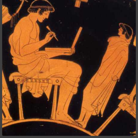
Besucht
Teilgenommen
Alle
Neue
Geschlossen
Lesenswert
Schlüsselwörter