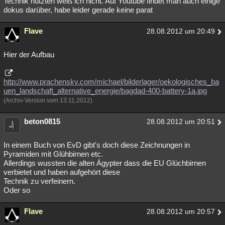
Technik nutzten weiß ich nicht. Auf Youtube findet man auch einige
dokus darüber, habe leider gerade keine parat
Flave
28.08.2012 um 20:49
Hier der Aufbau
http://www.prachensky.com/michael/bilderlager/oekologisches_ba
uen_landschaft_alternative_energie/bagdad-400-battery-1a.jpg
(Archiv-Version vom 13.11.2012)
beton0815
28.08.2012 um 20:51
In einem Buch von EvD gibt's doch diese Zeichnungen in
Pyramiden mit Glühbirnen etc.
Allerdings wussten die alten Ágypter dass die EU Glüchbirnen
verbietet und haben aufgehört diese
Technik zu verfeinern.
Oder so
Flave
28.08.2012 um 20:57