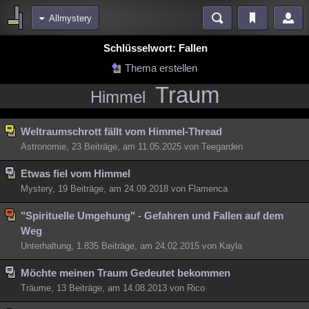
Allmystery
Bereiche
Schlüsselwort: Fallen
Echtzeit
Diskussionen
Blogs
Videos
Statistiken
Thema erstellen
Traum
Chat
Wiki
Neuigkeiten
2
Himmel
meine Rubriken
Weltraumschrott fällt vom Himmel-Thread
Menschen
Wissenschaft
Politik
Mystery
Kriminalfälle
Astronomie, 23 Beiträge, am 11.05.2025 von Teegarden
Spiritualität
Verschwörungen
Technologie
Ufologie
Etwas fiel vom Himmel
Natur
Umfragen
Unterhaltung
Mystery, 19 Beiträge, am 24.09.2018 von Flamenca
weitere Rubriken
"Spirituelle Umgehung" - Gefahren und Fallen auf dem
Philosophie
Träume
Orte
Esoterik
Literatur
Weg
Unterhaltung, 1.835 Beiträge, am 24.02.2015 von Kayla
Astronomie
Helpdesk
Gruppen
Gaming
Filme
Möchte meinen Traum Gedeutet bekommen
Musik
Clash
Verbesserungen
Allmystery
English
Träume, 13 Beiträge, am 14.08.2013 von Rico
Übersichten