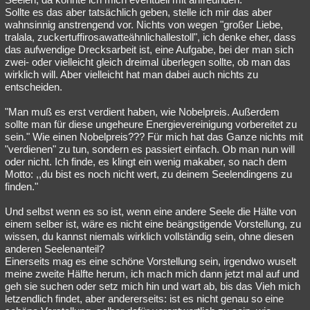
Sollte es das aber tatsächlich geben, stelle ich mir das aber
wahnsinnig anstrengend vor. Nichts von wegen "großer Liebe,
tralala, zuckertuffirosawatteähnlichallestoll", ich denke eher, dass
das aufwendige Drecksarbeit ist, eine Aufgabe, bei der man sich
zwei- oder vielleicht gleich dreimal überlegen sollte, ob man das
wirklich will. Aber vielleicht hat man dabei auch nichts zu
entscheiden.
"Man muß es erst verdient haben, wie Nobelpreis. Außerdem
sollte man für diese ungeheure Energievereinigung vorbereitet zu
sein." Wie einen Nobelpreis??? Für mich hat das Ganze nichts mit
"verdienen" zu tun, sondern es passiert einfach. Ob man nun will
oder nicht. Ich finde, es klingt ein wenig makaber, so nach dem
Motto: ,,du bist es noch nicht wert, zu deinem Seelendingens zu
finden."
Und selbst wenn es so ist, wenn eine andere Seele die Hälte von
einem selber ist, wäre es nicht eine beängstigende Vorstellung, zu
wissen, du kannst niemals wirklich vollständig sein, ohne diesen
anderen Seelenanteil?
Einerseits mag es eine schöne Vorstellung sein, irgendwo wuselt
meine zweite Hälfte herum, ich mach mich dann jetzt mal auf und
geh sie suchen oder setz mich hin und wart ab, bis das Vieh mich
letzendlich findet, aber andererseits: ist es nicht genau so eine