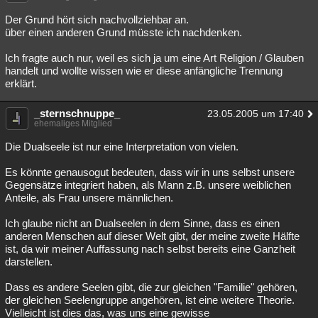
Besucht
Teilgenommen
Alle
Neue
Geschlossen
Der Grund hört sich nachvollziehbar an.
über einen anderen Grund müsste ich nachdenken.
Lesenswert
Schlüsselwörter
Ich fragte auch nur, weil es sich ja um eine Art Religion / Glauben
handelt und wollte wissen wie er diese anfängliche Trennung
erklärt.
_sternschnuppe_
23.05.2005 um 17:40
ehemaliges Mitglied
Die Dualseele ist nur eine Interpretation von vielen.
Es könnte genausogut bedeuten, dass wir in uns selbst unsere
Gegensätze integriert haben, als Mann z.B. unsere weiblichen
Anteile, als Frau unsere männlichen.
Ich glaube nicht an Dualseelen in dem Sinne, dass es einen
anderen Menschen auf dieser Welt gibt, der meine zweite Hälfte
ist, da wir meiner Auffassung nach selbst bereits eine Ganzheit
darstellen.
Dass es andere Seelen gibt, die zur gleichen "Familie" gehören,
der gleichen Seelengruppe angehören, ist eine weitere Theorie.
Vielleicht ist dies das, was uns eine gewisse