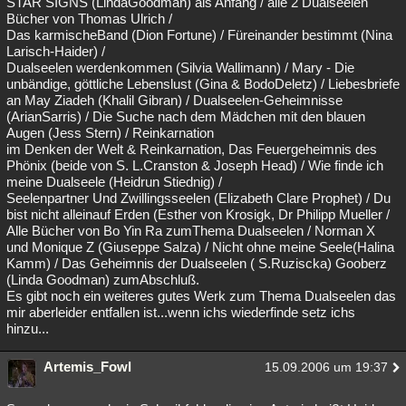
STAR SIGNS (LindaGoodman) als Anfang / alle 2 Dualseelen
Bücher von Thomas Ulrich /
Das karmischeBand (Dion Fortune) / Füreinander bestimmt (Nina
Larisch-Haider) /
Dualseelen werdenkommen (Silvia Wallimann) / Mary - Die
unbändige, göttliche Lebenslust (Gina & BodoDeletz) / Liebesbriefe
an May Ziadeh (Khalil Gibran) / Dualseelen-Geheimnisse
(ArianSarris) / Die Suche nach dem Mädchen mit den blauen
Augen (Jess Stern) / Reinkarnation
im Denken der Welt & Reinkarnation, Das Feuergeheimnis des
Phönix (beide von S. L.Cranston & Joseph Head) / Wie finde ich
meine Dualseele (Heidrun Stiednig) /
Seelenpartner Und Zwillingsseelen (Elizabeth Clare Prophet) / Du
bist nicht alleinauf Erden (Esther von Krosigk, Dr Philipp Mueller /
Alle Bücher von Bo Yin Ra zumThema Dualseelen / Norman X
und Monique Z (Giuseppe Salza) / Nicht ohne meine Seele(Halina
Kamm) / Das Geheimnis der Dualseelen ( S.Ruziscka) Gooberz
(Linda Goodman) zumAbschluß.
Es gibt noch ein weiteres gutes Werk zum Thema Dualseelen das
mir aberleider entfallen ist...wenn ichs wiederfinde setz ichs
hinzu...
Artemis_Fowl
15.09.2006 um 19:37