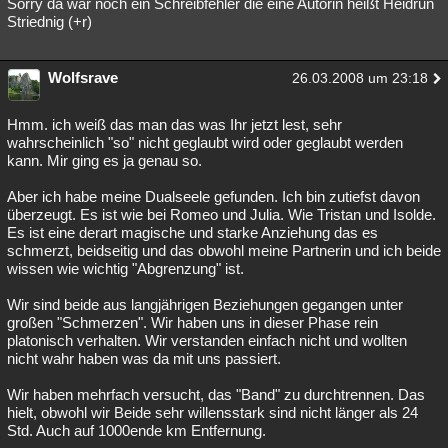
Sorry da war noch ein Schreibfehler die eine Autorin heißt Heidrun
Striednig (+r)
Wolfsrave
26.03.2008 um 23:18
Hmm. ich weiß das man das was Ihr jetzt lest, sehr
wahrscheinlich "so" nicht geglaubt wird oder geglaubt werden
kann. Mir ging es ja genau so.
Aber ich habe meine Dualseele gefunden. Ich bin zutiefst davon
überzeugt. Es ist wie bei Romeo und Julia. Wie Tristan und Isolde.
Es ist eine derart magische und starke Anziehung das es
schmerzt, beidseitig und das obwohl meine Partnerin und ich beide
wissen wie wichtig "Abgrenzung" ist.
Wir sind beide aus langjährigen Beziehungen gegangen unter
großen "Schmerzen". Wir haben uns in dieser Phase rein
platonisch verhalten. Wir verstanden einfach nicht und wollten
nicht wahr haben was da mit uns passiert.
Wir haben mehrfach versucht, das "Band" zu durchtrennen. Das
hielt, obwohl wir Beide sehr willensstark sind nicht länger als 24
Std. Auch auf 1000ende km Entfernung.