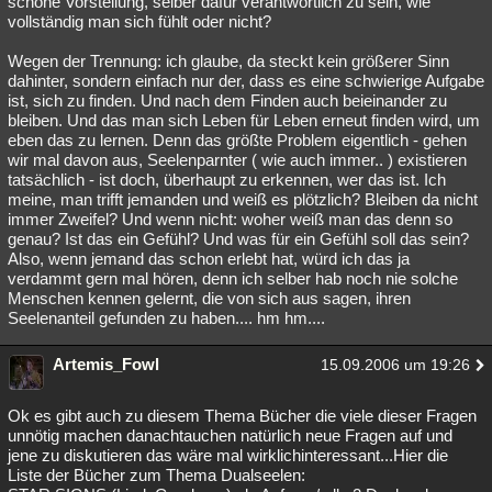
schöne Vorstellung, selber dafür verantwortlich zu sein, wie
vollständig man sich fühlt oder nicht?
Wegen der Trennung: ich glaube, da steckt kein größerer Sinn
dahinter, sondern einfach nur der, dass es eine schwierige Aufgabe
ist, sich zu finden. Und nach dem Finden auch beieinander zu
bleiben. Und das man sich Leben für Leben erneut finden wird, um
eben das zu lernen. Denn das größte Problem eigentlich - gehen
wir mal davon aus, Seelenparnter ( wie auch immer.. ) existieren
tatsächlich - ist doch, überhaupt zu erkennen, wer das ist. Ich
meine, man trifft jemanden und weiß es plötzlich? Bleiben da nicht
immer Zweifel? Und wenn nicht: woher weiß man das denn so
genau? Ist das ein Gefühl? Und was für ein Gefühl soll das sein?
Also, wenn jemand das schon erlebt hat, würd ich das ja
verdammt gern mal hören, denn ich selber hab noch nie solche
Menschen kennen gelernt, die von sich aus sagen, ihren
Seelenanteil gefunden zu haben.... hm hm....
Artemis_Fowl
15.09.2006 um 19:26
Ok es gibt auch zu diesem Thema Bücher die viele dieser Fragen
unnötig machen danachtauchen natürlich neue Fragen auf und
jene zu diskutieren das wäre mal wirklichinteressant...Hier die
Liste der Bücher zum Thema Dualseelen: