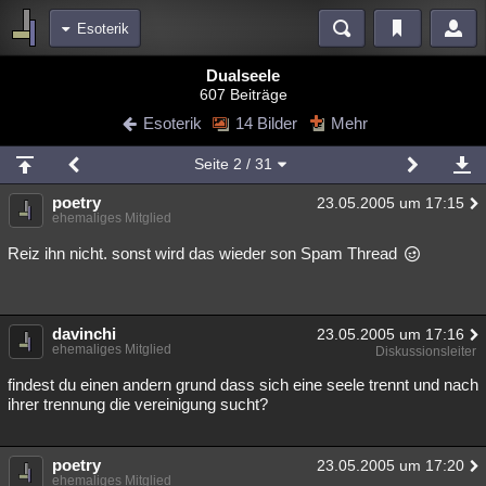
Esoterik
Bereiche
Dualseele
607 Beiträge
Echtzeit
Diskussionen
Blogs
Videos
Statistiken
Esoterik
14 Bilder
Mehr
Chat
Wiki
Neuigkeiten
2
Seite
2
/ 31
meine Rubriken
poetry
23.05.2005 um 17:15
Menschen
Wissenschaft
Politik
Mystery
Kriminalfälle
ehemaliges Mitglied
Spiritualität
Verschwörungen
Technologie
Ufologie
Reiz ihn nicht. sonst wird das wieder son Spam Thread
Natur
Umfragen
Unterhaltung
weitere Rubriken
davinchi
23.05.2005 um 17:16
ehemaliges Mitglied
Diskussionsleiter
Philosophie
Träume
Orte
Esoterik
Literatur
findest du einen andern grund dass sich eine seele trennt und nach
Astronomie
Helpdesk
Gruppen
Gaming
Filme
ihrer trennung die vereinigung sucht?
Musik
Clash
Verbesserungen
Allmystery
English
poetry
23.05.2005 um 17:20
Übersichten
ehemaliges Mitglied