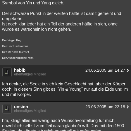
Symbol von Yin und Yang gleich.
Der schwarze Punkt in der weißen hälfte ist damit gemeint und
umgekehrt.
Ist doch klar jeder hat ein Teil der anderen hälfte in sich, ohne
würde es warscheinlich nicht gehen.
Der Vogel fliegt,
Der Fisch schwimmt,
Der Mensch flüchtet,
Der Ausserirdische reist.
habib
24.05.2005 um 14:27
ehemaliges Mitglied
Ich denke, die Seele in sich kein Geschlecht hat, aber der Körper
doch, in diesem Sinn gibt es "Yin & Young" nur auf die Erde und im
und mit Körper.
unsinn
23.06.2005 um 22:18
ehemaliges Mitglied
hm, klingt alles ein wenig nach Wunschvorstellung für mich,
obwohl ich selbst zum Teil daran glaube/n will. Das mit den 1500
Seelen, da könnte ich mich eventuell mit anfreunden.