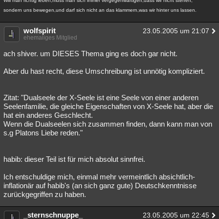
Will man richtig leben,muss man sich immer vergegenwärtigen,dass wir nicht stehen,
sondern uns bewegen,und darf sich nicht an das klammern,was wir hinter uns lassen.
wolfspirit
23.05.2005 um 21:07
ehemaliges Mitglied
ach shiver. um DIESES Thema ging es doch gar nicht.
Aber du hast recht, diese Umschreibung ist unnötig kompliziert.
Zitat: "Dualseele der X-Seele ist eine Seele von einer anderen
Seelenfamilie, die gleiche Eigenschaften von X-Seele hat, aber die
hat ein anderes Geschlecht.
Wenn die Dualseelen sich zusammen finden, dann kann man von
s.g Platons Liebe reden."
habib: dieser Teil ist für mich absolut sinnfrei.
Ich entschuldige mich, einmal mehr vermeintlich absichtlich-
inflationär auf habib's (an sich ganz gute) Deutschkenntnisse
zurückgegriffen zu haben.
_sternschnuppe_
23.05.2005 um 22:45