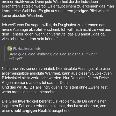
meiner Sichtweise. Denn jede Wahrheit die die Individuen
erschaffen ist gleichwertig. Es erlaubt einem zu erkennen das man
immer eine Wahl hat. Es gibt aus unserem
jetzigen
Blickwinkel
keine absolute Wahrheit.
Ich weiß was Du sagen willst, da Du glaubst zu erkennen das
meine Aussage
absolut
erscheint. Ich will mich nicht zu weit aus
dem Fenster legen, wenn ich vermute, das Du ahnst ,,das da
vielleicht etwas dran sein könnte“.....
Fluktuation schrieb:
,,Also quasi eine Wahrheit, die sich selbst als unwahr
entlarvt?“
Nicht unwahr, sondern variabel. Die absolute Aussage, also eine
allgemeingültige absolute Wahrheit, kann aus diesem Subjektiven
Blickwinkel nicht verkündet werden. Nur Du siehst Durch Deine
Augen niemand anders tut das für Dich.
Und das wir JETZT alle Individuen sind, steht ohne Zweifel fest
wenn man sich selbst betrachtet.....
Die
Gleichwertigkeit
bereitet Dir Probleme, da Du darin einen
logischen Fehler zu erkennen glaubst, das ist so aber nur, von
einer
unabhängigen
Realität ausgehend.