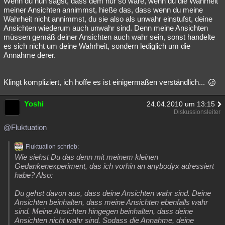
Wenn du nun sagst, dass dem nur so wäre, wenn du die Wahrheit
meiner Ansichten annimmst, hieße das, dass wenn du meine
Besucht
Teilgenommen
Alle
Neue
Geschlossen
Wahrheit nicht annimmst, du sie also als unwahr einstufst, deine
Ansichten wiederum auch unwahr sind. Denn meine Ansichten
Lesenswert
Schlüsselwörter
müssen gemäß deiner Ansichten auch wahr sein, sonst handelte
es sich nicht um deine Wahrheit, sondern lediglich um die
Annahme derer.
Klingt kompliziert, ich hoffe es ist einigermaßen verständlich...
Yoshi
24.04.2010 um 13:15
Diskussionsleiter
@Fluktuation
Fluktuation schrieb:
Wie siehst Du das denn mit meinem kleinen
Gedankenexperiment, das ich vorhin an anybodyx adressiert
habe? Also:
Du gehst davon aus, dass deine Ansichten wahr sind. Deine
Ansichten beinhalten, dass meine Ansichten ebenfalls wahr
sind. Meine Ansichten hingegen beinhalten, dass deine
Ansichten nicht wahr sind. Sodass die Annahme, deine