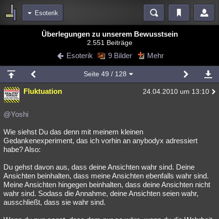
Esoterik
Bereiche
Überlegungen zu unserem Bewusstsein
2.551 Beiträge
Echtzeit
Diskussionen
Blogs
Videos
Statistiken
Esoterik
9 Bilder
Mehr
Chat
Wiki
Neuigkeiten
2
Seite
49
/ 128
meine Rubriken
Fluktuation
24.04.2010 um 13:10
Menschen
Wissenschaft
Politik
Mystery
Kriminalfälle
Spiritualität
Verschwörungen
Technologie
Ufologie
@Yoshi
Wie siehst Du das denn mit meinem kleinen
Natur
Umfragen
Unterhaltung
Gedankenexperiment, das ich vorhin an anybodyx adressiert
weitere Rubriken
habe? Also:
Philosophie
Träume
Orte
Esoterik
Literatur
Du gehst davon aus, dass deine Ansichten wahr sind. Deine
Ansichten beinhalten, dass meine Ansichten ebenfalls wahr sind.
Astronomie
Helpdesk
Gruppen
Gaming
Filme
Meine Ansichten hingegen beinhalten, dass deine Ansichten nicht
wahr sind. Sodass die Annahme, deine Ansichten seien wahr,
Musik
Clash
Verbesserungen
Allmystery
English
ausschließt, dass sie wahr sind.
Übersichten