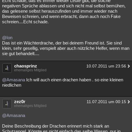
Echt schade, das es immer wieder Leute gibt, die solche
negativen Sprüche ablassen und sich nicht mal selbst bemühen,
Besucht
Teilgenommen
Alle
Neue
Geschlossen
das gelesene selbst herauszufinden und immer wieder nach
Beweisen schreien, und wenn erbracht, dann auch noch Fake
Lesenswert
Schlüsselwörter
schreien....Echt schade.
@Ion
Das ist ein Wächterdrache, der bei deinem Freund ist. Sie sind
klein, sehr gesellig, verspielt aber auch nützliche Helfer, wenn man
sie gut behandelt....
chaosprinz
10.07.2011 um 23:56
ehemaliges Mitglied
@Amasana
Ich will auch einen drachen haben . so eine kleinen
niedlichen
zez0r
11.07.2011 um 00:15
ehemaliges Mitglied
@Amasana
Deine Beschreibung der Drachen erinnert mich stark an
Schutzengel. Könnte es nicht einfach das selbe Wesen, nur in