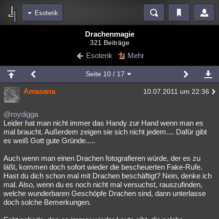
Esoterik
Bereiche
Drachenmagie
321 Beiträge
Echtzeit
Diskussionen
Blogs
Videos
Statistiken
Esoterik
Mehr
Chat
Wiki
Neuigkeiten
3
Seite
10
/ 17
meine Rubriken
Amasana
10.07.2011 um 22:36
Menschen
Wissenschaft
Politik
Mystery
Kriminalfälle
Spiritualität
Verschwörungen
Technologie
Ufologie
@roydigga
Leider hat man nicht immer das Handy zur Hand wenn man es
mal braucht. Außerdem zeigen sie sich nicht jedem.... Dafür gibt
Natur
Umfragen
Unterhaltung
es weiß Gott gute Gründe.....
weitere Rubriken
Auch wenn man einen Drachen fotografieren würde, der es zu
Philosophie
Träume
Orte
Esoterik
Literatur
läßt, kommen doch sofort wieder die bescheuerten Fake-Rufe.
Hast du dich schon mal mit Drachen beschäftigt? Nein, denke ich
Astronomie
Helpdesk
Gruppen
Gaming
Filme
mal. Also, wenn du es noch nicht mal versuchst, rauszufinden,
welche wunderbaren Geschöpfe Drachen sind, dann unterlasse
Musik
Clash
Verbesserungen
Allmystery
English
doch solche Bemerkungen.
Übersichten