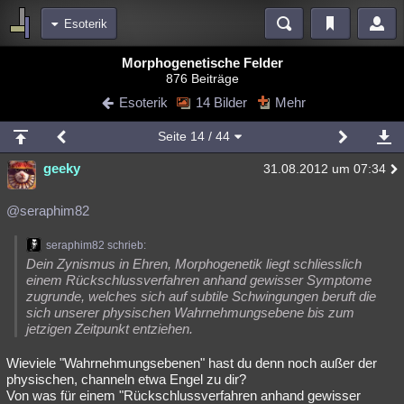
Esoterik
Bereiche
Morphogenetische Felder
876 Beiträge
Echtzeit
Diskussionen
Blogs
Videos
Statistiken
Esoterik
14 Bilder
Mehr
Chat
Wiki
Neuigkeiten
2
Seite
14
/ 44
meine Rubriken
geeky
31.08.2012 um 07:34
Menschen
Wissenschaft
Politik
Mystery
Kriminalfälle
Spiritualität
Verschwörungen
Technologie
Ufologie
@seraphim82
Natur
Umfragen
Unterhaltung
seraphim82 schrieb:
Dein Zynismus in Ehren, Morphogenetik liegt schliesslich
weitere Rubriken
einem Rückschlussverfahren anhand gewisser Symptome
zugrunde, welches sich auf subtile Schwingungen beruft die
Philosophie
Träume
Orte
Esoterik
Literatur
sich unserer physischen Wahrnehmungsebene bis zum
jetzigen Zeitpunkt entziehen.
Astronomie
Helpdesk
Gruppen
Gaming
Filme
Wieviele "Wahrnehmungsebenen" hast du denn noch außer der
Musik
Clash
Verbesserungen
Allmystery
English
physischen, channeln etwa Engel zu dir?
Von was für einem "Rückschlussverfahren anhand gewisser
Übersichten