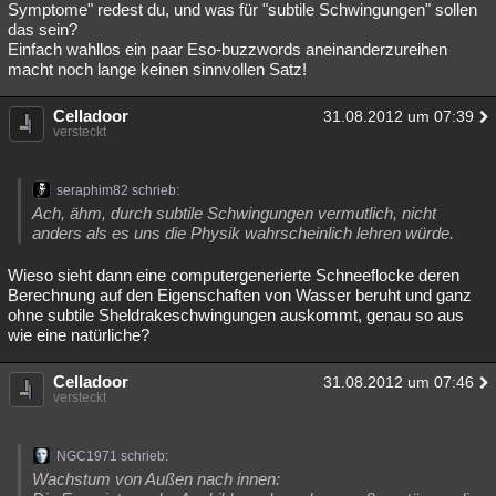
Symptome" redest du, und was für "subtile Schwingungen" sollen
Besucht
Teilgenommen
Alle
Neue
Geschlossen
das sein?
Einfach wahllos ein paar Eso-buzzwords aneinanderzureihen
Lesenswert
Schlüsselwörter
macht noch lange keinen sinnvollen Satz!
Celladoor
31.08.2012 um 07:39
versteckt
seraphim82 schrieb:
Ach, ähm, durch subtile Schwingungen vermutlich, nicht
anders als es uns die Physik wahrscheinlich lehren würde.
Wieso sieht dann eine computergenerierte Schneeflocke deren
Berechnung auf den Eigenschaften von Wasser beruht und ganz
ohne subtile Sheldrakeschwingungen auskommt, genau so aus
wie eine natürliche?
Celladoor
31.08.2012 um 07:46
versteckt
NGC1971 schrieb:
Wachstum von Außen nach innen: