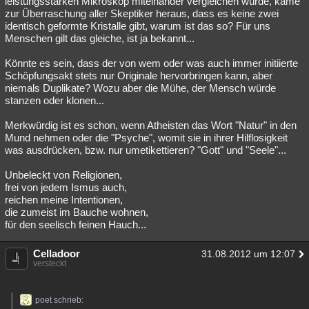
leistungsstarken Mikroskop miteinander vergleichen würde, käme
zur Überraschung aller Skeptiker heraus, dass es keine zwei
identisch geformte Kristalle gibt, warum ist das so? Für uns
Menschen gilt das gleiche, ist ja bekannt...
Könnte es sein, dass der von wem oder was auch immer initiierte
Schöpfungsakt stets nur Originale hervorbringen kann, aber
niemals Duplikate? Wozu aber die Mühe, der Mensch würde
stanzen oder klonen...
Merkwürdig ist es schon, wenn Atheisten das Wort "Natur" in den
Mund nehmen oder die "Psyche", womit sie in ihrer Hilflosigkeit
was ausdrücken, bzw. nur umetikettieren? "Gott" und "Seele"...
Unbeleckt von Religionen,
frei von jedem Ismus auch,
reichen meine Intentionen,
die zumeist im Bauche wohnen,
für den seelisch feinen Hauch...
Celladoor
31.08.2012 um 12:07
versteckt
poet schrieb: