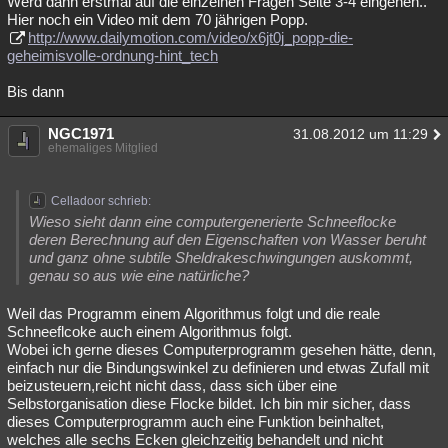
Werd dann erstmal auf die einzelnen Fragen Seite 3-4 eingehen..
Hier noch ein Video mit dem 70 jährigen Popp.
http://www.dailymotion.com/video/x6jt0j_popp-die-
geheimisvolle-ordnung-hint_tech
Bis dann
NGC1971
31.08.2012 um 11:29
ehemaliges Mitglied
Celladoor schrieb:
Wieso sieht dann eine computergenerierte Schneeflocke
deren Berechnung auf den Eigenschaften von Wasser beruht
und ganz ohne subtile Sheldrakeschwingungen auskommt,
genau so aus wie eine natürliche?
Weil das Programm einem Algorithmus folgt und die reale
Schneeflcoke auch einem Algorithmus folgt.
Wobei ich gerne dieses Computerprogramm gesehen hätte, denn,
einfach nur die Bindungswinkel zu definieren und etwas Zufall mit
beizusteuern,reicht nicht dass, dass sich über eine
Selbstorganisation diese Flocke bildet. Ich bin mir sicher, dass
dieses Computerprogramm auch eine Funktion beinhaltet,
welches alle sechs Ecken gleichzeitig behandelt und nicht