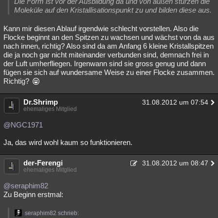
Die Form ist vor der Ausbildung da und von außen stürzen die
Moleküle auf den Kristallisationspunkt zu und bilden diese aus.
Kann mir diesen Ablauf irgendwie schlecht vorstellen. Also die
Flocke beginnt an den Spitzen zu wachsen und wächst von da aus
nach innen, richtig? Also sind da am Anfang 6 kleine Kristallspitzen
die ja noch gar nicht miteinander verbunden sind, demnach frei in
der Luft umherfliegen. Irgenwann sind sie gross genug und dann
fügen sie sich auf wundersame Weise zu einer Flocke zusammen.
Richtig?
Dr.Shrimp
31.08.2012 um 07:54
ehemaliges Mitglied
@NGC1971
Ja, das wird wohl kaum so funktionieren.
der-Ferengi
31.08.2012 um 08:47
ehemaliges Mitglied
@seraphim82
Zu Beginn erstmal:
seraphim82 schrieb: