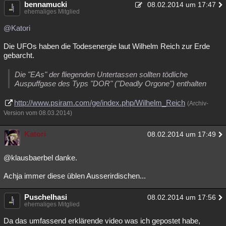
bennamucki
08.02.2014 um 17:47
ehemaliges Mitglied
@Katori
Die UFOs haben die Todesenergie laut Wilhelm Reich zur Erde
gebarcht.
Die "EAs" der fliegenden Untertassen sollten tödliche
Auspuffgase des Typs "DOR" ("Deadly Orgone") enthalten
http://www.psiram.com/ge/index.php/Wilhelm_Reich
(Archiv-
Version vom 08.03.2014)
Katori
08.02.2014 um 17:49
@klausbaerbel danke.
Achja immer diese üblen Ausserirdischen...
Puschelhasi
08.02.2014 um 17:56
ehemaliges Mitglied
Da das umfassend erklärende video was ich gepostet habe,