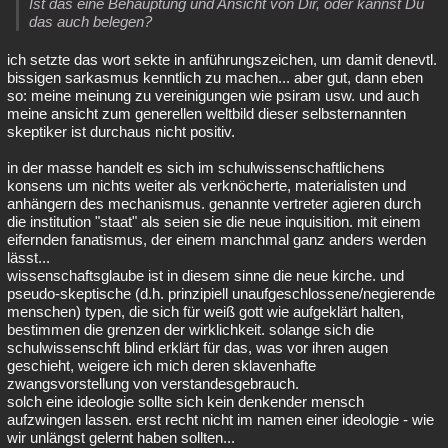
Ist das eine Behauptung und Ansicht von Dir, oder kannst Du
das auch belegen?
ich setzte das wort sekte in anführungszeichen, um damit denevtl.
bissigen sarkasmus kenntlich zu machen... aber gut, dann eben
so: meine meinung zu vereinigungen wie psiram usw. und auch
meine ansicht zum generellen weltbild dieser selbsternannten
skeptiker ist durchaus nicht positiv.
in der masse handelt es sich im schulwissenschaftlichens
konsens um nichts weiter als verknöcherte, materialisten und
anhängern des mechanismus. genannte vertreter agieren durch
die institution "staat" als seien sie die neue inquisition. mit einem
eifernden fanatismus, der einem manchmal ganz anders werden
lässt...
wissenschaftsglaube ist in diesem sinne die neue kirche. und
pseudo-skeptische (d.h. prinzipiell unaufgeschlossene/negierende
menschen) typen, die sich für weiß gott wie aufgeklärt halten,
bestimmen die grenzen der wirklichkeit. solange sich die
schulwissenschft blind erklärt für das, was vor ihren augen
geschieht, weigere ich mich deren sklavenhafte
zwangsvorstellung von verstandesgebrauch.
solch eine ideologie sollte sich kein denkender mensch
aufzwingen lassen. erst recht nicht im namen einer ideologie - wie
wir unlängst gelernt haben sollten...