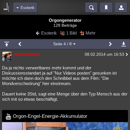
Esoterik
Bereiche
Orgongenerator
128 Beiträge
Echtzeit
Diskussionen
Blogs
Videos
Statistiken
Esoterik
1 Bild
Mehr
Chat
Wiki
Neuigkeiten
2
Seite
4
/ 8
meine Rubriken
nyarlathotep
08.02.2014 um 16:53
Menschen
Wissenschaft
Politik
Mystery
Kriminalfälle
Spiritualität
Verschwörungen
Technologie
Ufologie
Da ja nichts verwertbares mehr kommt und der
Diskussionsstandart ja auf "Nur Videos posten" gesunken ist
möchte ich dann doch den Schnibbel aus dem Film: "Die
Natur
Umfragen
Unterhaltung
Mondverschwörung" hier einstreuen.
weitere Rubriken
Dauert keine 3Std, sagt eine Menge über den Typ Mensch aus der
Philosophie
Träume
Orte
Esoterik
Literatur
sich mit so etwas beschäftigt.
Astronomie
Helpdesk
Gruppen
Gaming
Filme
Orgon-Engel-Energie-Akkumulator
Musik
Clash
Verbesserungen
Allmystery
English
Übersichten