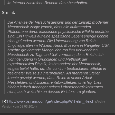
im Internet zahlreiche Berichte dazu beschaffen.
Stimmt.
Die Analyse der Versuchsdesigns und der Einsatz moderner
Messtechnik zeigte jedoch, dass alle auftretenden
Phänomene durch klassische physikalische Effekte erklärbar
sind. Ein Hinweis auf eine spezifische Lebensenergie konnte
nicht gefunden werden. Die Untersuchung von Reichs
Originalgeräten im Wilhelm Reich Museum in Rangeley, USA,
brachte gravierende Mängel der von ihm verwendeten
Messtechnik zu Tage und ließ vermuten, dass Reich sich
nicht genügend in Grundlagen und Methodik der
experimentellen Physik, insbesondere der Messtechnik,
eingearbeitet hatte, um die von ihm beobachteten Effekte in
geeigneter Weise zu interpretieren. An mehreren Stellen
konnte gezeigt werden, dass Reich in seiner Arbeit
Messfehlern und Experimentator-Effekten unterlag. Dies
hindert jedoch Anhänger seines Lebensenergiekonzeptes
nicht, auch weiterhin an dessen Existenz zu glauben.
http://www.psiram.com/ge/index.php/Wilhelm_Reich
(Archiv-
Version vom 08.03.2014)