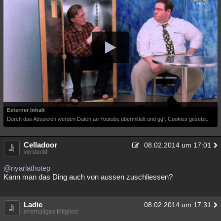
Besucht
Teilgenommen
Alle
Neue
Geschlossen
Lesenswert
Schlüsselwörter
Externer Inhalt
Durch das Abspielen werden Daten an Youtube übermittelt und ggf. Cookies gesetzt.
Celladoor
08.02.2014 um 17:01
versteckt
@nyarlathotep
Kann man das Ding auch von aussen zuschliessen?
Ladie
08.02.2014 um 17:31
ehemaliges Mitglied