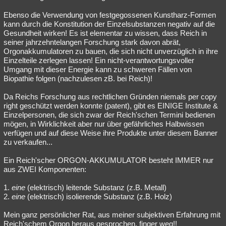
Ebenso die Verwendung von festgegossenen Kunstharz-Formen
kann durch die Konstitution der Einzelsubstanzen negativ auf die
Gesundheit wirken! Es ist elementar zu wissen, dass Reich in
seiner jahrzehntelangen Forschung stark davon abrät,
Orgonakkumulatoren zu bauen, die sich nicht unverzüglich in ihre
Einzelteile zerlegen lassen! Ein nicht-verantwortungsvoller
Umgang mit dieser Energie kann zu schweren Fällen von
Biopathie folgen (nachzulesen zB. bei Reich)!
Da Reichs Forschung aus rechtlichen Gründen niemals per copy
right geschützt werden konnte (patent), gibt es EINIGE Institute &
Einzelpersonen, die sich zwar der Reich'schen Termini bedienen
mögen, in Wirklichkeit aber nur über gefährliches Halbwissen
verfügen und auf diese Weise ihre Produkte unter diesem Banner
zu verkaufen...
Ein Reich'scher ORGON-AKKUMULATOR besteht IMMER nur
aus ZWEI Komponenten:
1.
eine
(elektrisch) leitende Substanz (z.B. Metall)
2.
eine
(elektrisch) isolierende Substanz (z.B. Holz)
Mein ganz persönlicher Rat, aus meiner subjektiven Erfahrung mit
Reich'schem Orgon heraus gesprochen, finger weg!!