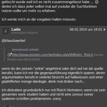
gelöscht wurde weil ich es nicht zusammengefasst habe ...
denke ich dass jeder selbst mal auf youtube die Suchfunktion
nutzen sollte um mehr zu erfahren.
Ich werde mich an die vorgaben halten müssen.
Ladie
08.02.2014 um 18:01
ehemaliges Mitglied
@klausbaerbel
bennamucki schrieb:
http://www.psiram.com/ge/index.php/Wilhelm_Reich
(Archiv-
Version vom 08.03.2014)
wenn du der psiram-"sekte" angehörst oder dich auf sie als quelle
berufst, kann ich mir die gegenausführung eigentlich sparen. deren
argumentation beruht in vielerlei hinsicht auf halbwissen und einer
gepfefferten menge ideologie. denk mal drüber nach...
ich diskutiere grundsätzlich nur mit Reich-Vertretern, wenn sie sein
gesamtes werk studiert haben und nicht eine zensur seiner
späteren schriften proklamieren. sorry.