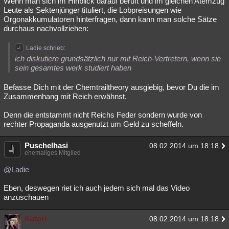
Wenn man sich im Hinblick darauf beruft und im gleichen Atemzug
Leute als Sektenjünger tituliert, die Lobpreisungen wie
Orgonakkumulatoren hinterfragen, dann kann man solche Sätze
durchaus nachvollziehen:
Ladie schrieb:
ich diskutiere grundsätzlich nur mit Reich-Vertretern, wenn sie
sein gesamtes werk studiert haben
Befasse Dich mit der Chemtrailtheory ausgiebig, bevor Du die im
Zusammenhang mit Reich erwähnst.
Denn die entstammt nicht Reichs Feder sondern wurde von
rechter Propaganda ausgenutzt um Geld zu scheffeln.
Puschelhasi
08.02.2014 um 18:18
ehemaliges Mitglied
@Ladie
Eben, deswegen riet ich auch jedem sich mal das Video
anzuschauen
Katori
08.02.2014 um 18:18